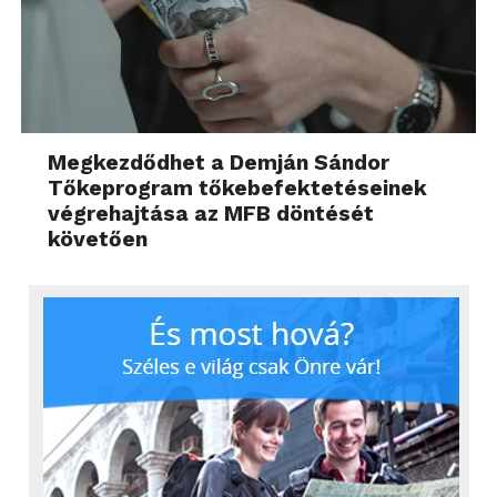
Megkezdődhet a Demján Sándor
Tőkeprogram tőkebefektetéseinek
végrehajtása az MFB döntését
követően