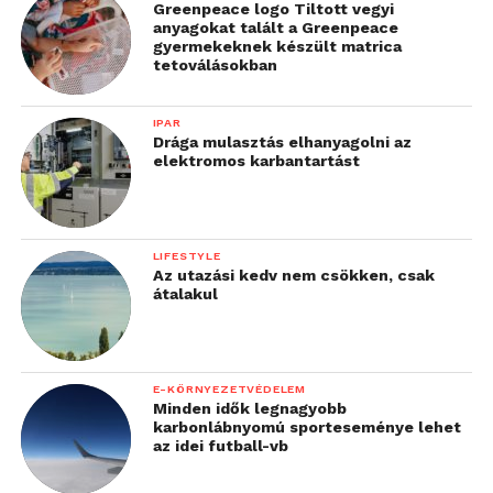
Greenpeace logo Tiltott vegyi
anyagokat talált a Greenpeace
gyermekeknek készült matrica
tetoválásokban
IPAR
Drága mulasztás elhanyagolni az
elektromos karbantartást
LIFESTYLE
Az utazási kedv nem csökken, csak
átalakul
E-KÖRNYEZETVÉDELEM
Minden idők legnagyobb
karbonlábnyomú sporteseménye lehet
az idei futball-vb