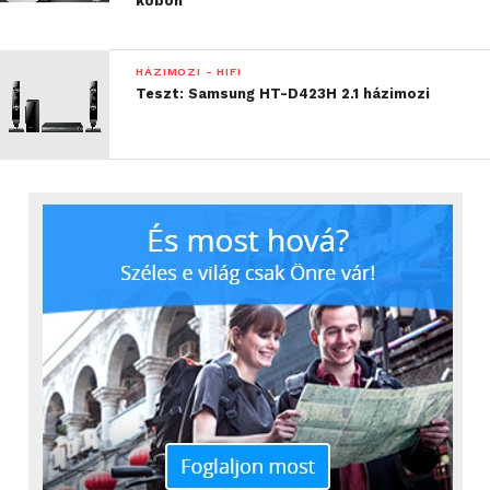
köbön
HÁZIMOZI - HIFI
Teszt: Samsung HT-D423H 2.1 házimozi