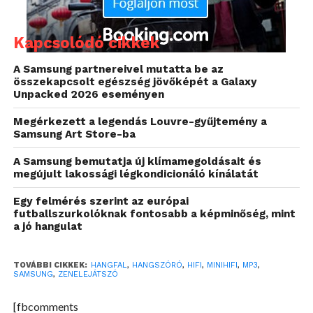
Samsung zenelejátszója kapcsán említenünk.
Merthogy a design maga meglehetősen letisztult,
Kapcsolódó cikkek
szép, a gondjaink leginkább a belbeccsel vannak.
A Samsung partnereivel mutatta be az
összekapcsolt egészség jövőképét a Galaxy
Visszafogott hangminőség
Unpacked 2026 eseményen
Egy mini hifitől, pláne 20.000 Ft-ért, nem várunk el
Megérkezett a legendás Louvre-gyűjtemény a
Seinheiser minőséget, az MMD 320-as hangja ennek
Samsung Art Store-ba
megfelelően maximum egy középkategóriás tévével
A Samsung bemutatja új klímamegoldásait és
veszi fel a versenyt. A hangszórók nem az a baj, hogy
megújult lakossági légkondicionáló kínálatát
halkak, hanem egyszerűen mintha hiányozna
belőlük a magas és a mély együtt, a hallgatott
Egy felmérés szerint az európai
futballszurkolóknak fontosabb a képminőség, mint
zenéből mintegy homályosabb visszhangot hallatva.
a jó hangulat
Ugyanazt a zenét a laptopomból a hasonló árú pc-s
hangfalszettemre rákötve egyszerűen olyan
TOVÁBBI CIKKEK:
HANGFAL
,
HANGSZÓRÓ
,
HIFI
,
MINIHIFI
,
MP3
,
érzésem támadt a teszt során, mintha kitisztult
SAMSUNG
,
ZENELEJÁTSZÓ
volna a fülem, igaz, a pc-s 2.1-es hangfalszett
központi egysége magában rejt egy kicsi mélyládát
[fbcomments