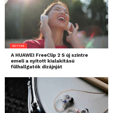
KÜTYÜK
A HUAWEI FreeClip 2 S új szintre
emeli a nyitott kialakítású
fülhallgatók dizájnját