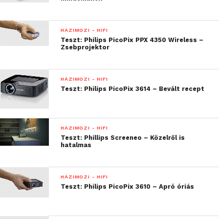
túl sokat ne várjunk tőle. A mini hifi ár érték arányt
nézve egy jó eszköz, a mini jack-kel szerelt
HÁZIMOZI - HIFI
okostelefonok és mp3-ok világában valószínű, hogy
Teszt: Philips PicoPix PPX 4350 Wireless –
az utolsó eszközök egyike, melyekbe CD lemez
Zsebprojektor
rakható.
HÁZIMOZI - HIFI
Teszt: Philips PicoPix 3614 – Bevált recept
HÁZIMOZI - HIFI
Teszt: Phillips Screeneo – Közelről is
hatalmas
HÁZIMOZI - HIFI
Teszt: Philips PicoPix 3610 – Apró óriás