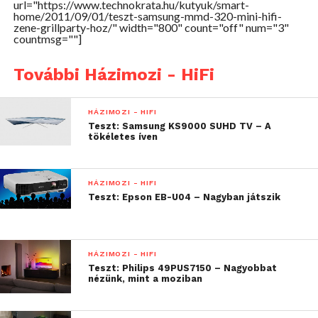
url="https://www.technokrata.hu/kutyuk/smart-
is. Ezt a megoldást egyébként simán megfontoltam
home/2011/09/01/teszt-samsung-mmd-320-mini-hifi-
zene-grillparty-hoz/" width="800" count="off" num="3"
volna a Samsung helyében: az értelmetlenül nagy
countmsg=""]
vezérlő egységbe talán befért volna egy mély,
ahogyan egyébként maguknak a a hangfalaknak
További Házimozi - HiFi
hangszóróit is el lehetett volna takarni valamivel. Így
talán nyugodtabban aludtunk volna mi is a teszt
HÁZIMOZI - HIFI
során: nem féltettük volna a membránt Hógolyótól, a
Teszt: Samsung KS9000 SUHD TV – A
szerkesztőség állandó macskájától, aki előszeretettel
tökéletes íven
tesztel mindent, elsősorban kaparófa-funkció
szemszögből.
HÁZIMOZI - HIFI
Teszt: Epson EB-U04 – Nagyban játszik
HÁZIMOZI - HIFI
Teszt: Philips 49PUS7150 – Nagyobbat
nézünk, mint a moziban
A készülék távirányítója kellően kicsi, a konzol