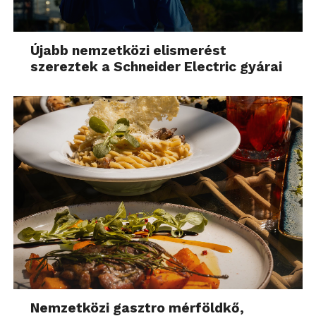
Újabb nemzetközi elismerést
szereztek a Schneider Electric gyárai
Nemzetközi gasztro mérföldkő,