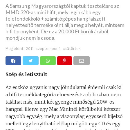
A Samsung Magyarországtól kaptuk tesztelésre az
MMD 320-as mini hifit, mely leginkább egy
telefondokkoló + számítógépes hangfalszett
helyettesítő termékeként állja meg a helyét, mintsem
hifi toronyként. De ez a 20.000 Ft körüli árából
mondjuk nem is csoda.
Megjelent:
2011. szeptember 1. csütörtök
Szép és letisztult
Az eszköz ugyanis nagy jóindulattal érdemli csak ki
a hifi termékkategória elnevezést: a dobozban nem
találhat más, mint két gyenge minőségű 20W-os
hangfal, illetve egy Mac Mininél körülbelül kétszer
nagyobb egység, mely a viszonylag egyszerű kijelző
mellett egy lenyitható előlap mögött egy CD és egy