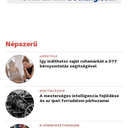
Népszerű
LIFESTYLE
Így indíthatsz saját ruhamárkát a DTF
bérnyomtatás segítségével
DIGITALIZÁCIÓ
A mesterséges intelligencia fejlődése
és az ipari forradalom párhuzamai
E-KÖRNYEZETVÉDELEM