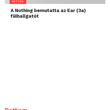
KÜTYÜK
A Nothing bemutatta az Ear (3a)
fülhallgatót