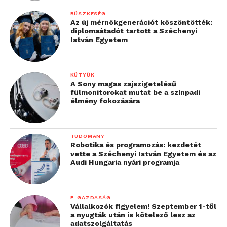
BÜSZKESÉG
Az új mérnökgenerációt köszöntötték:
diplomaátadót tartott a Széchenyi
István Egyetem
KÜTYÜK
A Sony magas zajszigetelésű
fülmonitorokat mutat be a színpadi
élmény fokozására
TUDOMÁNY
Robotika és programozás: kezdetét
vette a Széchenyi István Egyetem és az
Audi Hungaria nyári programja
E-GAZDASÁG
Vállalkozók figyelem! Szeptember 1-től
a nyugták után is kötelező lesz az
adatszolgáltatás