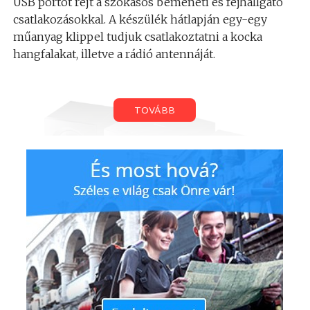
USB portot rejt a szokásos bemeneti és fejhallgató
csatlakozásokkal. A készülék hátlapján egy-egy
műanyag klippel tudjuk csatlakoztatni a kocka
hangfalakat, illetve a rádió antennáját.
TOVÁBB
A fekete fényes műanyag előlapon meglehetősen
idétlenül fest a síkból mintegy fogantyúként
kiemelkedő, ezüstszínű hangerőszabályzó, ez talán
az egyetlen olyan ergonómiai téma, amit érdemes a