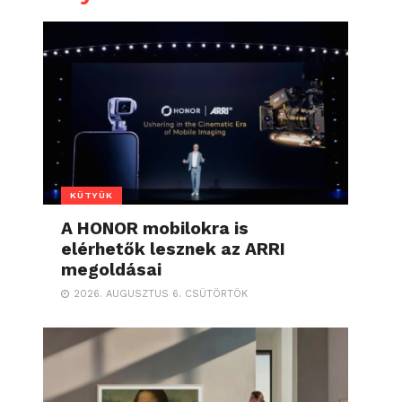
KÜTYÜK
A HONOR mobilokra is
elérhetők lesznek az ARRI
megoldásai
2026. AUGUSZTUS 6. CSÜTÖRTÖK