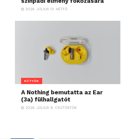
színpadi élmény fokozására
2026. JÚLIUS 13. HÉTFŐ
KÜTYÜK
A Nothing bemutatta az Ear
(3a) fülhallgatót
2026. JÚLIUS 9. CSÜTÖRTÖK