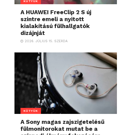
KÜTYÜK
A HUAWEI FreeClip 2 S új
szintre emeli a nyitott
kialakítású fülhallgatók
dizájnját
2026. JÚLIUS 15. SZERDA
KÜTYÜK
A Sony magas zajszigetelésű
fülmonitorokat mutat be a