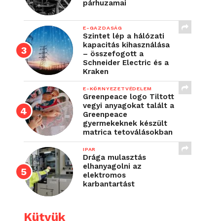
párhuzamai
E-GAZDASÁG
Szintet lép a hálózati
kapacitás kihasználása
– összefogott a
Schneider Electric és a
Kraken
E-KÖRNYEZETVÉDELEM
Greenpeace logo Tiltott
vegyi anyagokat talált a
Greenpeace
gyermekeknek készült
matrica tetoválásokban
IPAR
Drága mulasztás
elhanyagolni az
elektromos
karbantartást
Kütyük