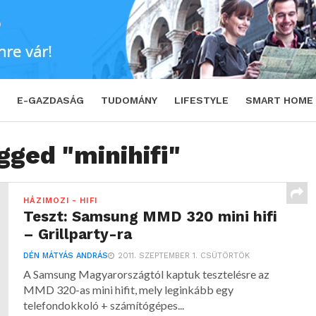
E-GAZDASÁG
TUDOMÁNY
LIFESTYLE
SMART HOME
gged "minihifi"
HÁZIMOZI - HIFI
Teszt: Samsung MMD 320 mini hifi
– Grillparty-ra
DÉN MÁTYÁS ANDRÁS
2011. SZEPTEMBER 1. CSÜTÖRTÖK
A Samsung Magyarországtól kaptuk tesztelésre az
MMD 320-as mini hifit, mely leginkább egy
telefondokkoló + számítógépes...