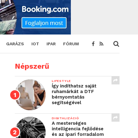
GARÁZS
IOT
IPAR
FÓRUM
Népszerű
LIFESTYLE
Így indíthatsz saját
ruhamárkát a DTF
bérnyomtatás
segítségével
DIGITALIZÁCIÓ
A mesterséges
intelligencia fejlődése
és az ipari forradalom