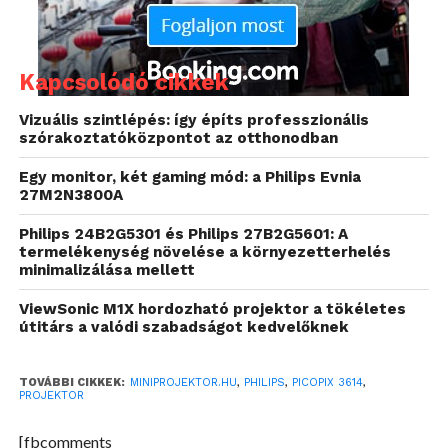
a kezünkbe. A fedlapot a touchpad uralja, ezzel
kényelmesen irányíthatjuk a készüléket abban az
esetben, ha olyan menüpontban járunk épp –
Kapcsolódó cikkek
például egy webböngésző – melyben a távirányító
túlságosan körülményesnek hat. A felület fölött a
Vizuális szintlépés: így építs professzionális
már jól ismert androidos vezérlőgombokkal
szórakoztatóközpontot az otthonodban
találkozunk, így a kezdőképernyőre is eljuthatunk,
Egy monitor, két gaming mód: a Philips Evnia
illetve egy érintésre megtekinthetjük az opciókat,
27M2N3800A
vagy épp elhagyhatjuk a menüpontot. A fedlapon
Philips 24B2G5301 és Philips 27B2G5601: A
ezen túl a fókuszállításra szolgáló tekerővel, illetve,
termelékenység növelése a környezetterhelés
egy kis használat után még a saját
minimalizálása mellett
ujjlenyomatunkkal is farkasszemet nézhetünk, hála
ViewSonic M1X hordozható projektor a tökéletes
a fényes fekete bevonatnak.
útitárs a valódi szabadságot kedvelőknek
TOVÁBBI CIKKEK:
MINIPROJEKTOR.HU
,
PHILIPS
,
PICOPIX 3614
,
PROJEKTOR
[fbcomments