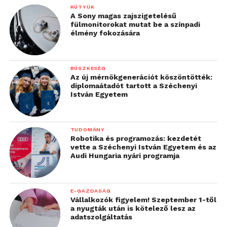
KÜTYÜK
A Sony magas zajszigetelésű
fülmonitorokat mutat be a színpadi
élmény fokozására
BÜSZKESÉG
Az új mérnökgenerációt köszöntötték:
diplomaátadót tartott a Széchenyi
István Egyetem
TUDOMÁNY
Robotika és programozás: kezdetét
vette a Széchenyi István Egyetem és az
Audi Hungaria nyári programja
E-GAZDASÁG
Vállalkozók figyelem! Szeptember 1-től
a nyugták után is kötelező lesz az
adatszolgáltatás