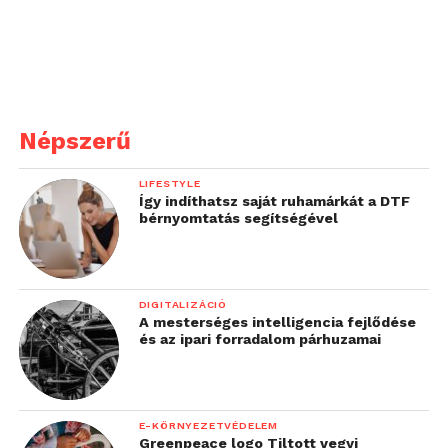
képminőséggel rendelkezik az újdonság. A 854 x
480 pixel felbontású, LED technológiával ellátott
DLP panel 140 lumenes fényerőt biztosít, ezáltal
még nappali fényviszonyok között is értékelhető
képminőséggel találkozunk, de az igazi arcát csak
sötétben mutatja meg a 3614.
Népszerű
LIFESTYLE
Így indíthatsz saját ruhamárkát a DTF
bérnyomtatás segítségével
DIGITALIZÁCIÓ
A mesterséges intelligencia fejlődése
és az ipari forradalom párhuzamai
E-KÖRNYEZETVÉDELEM
Greenpeace logo Tiltott vegyi