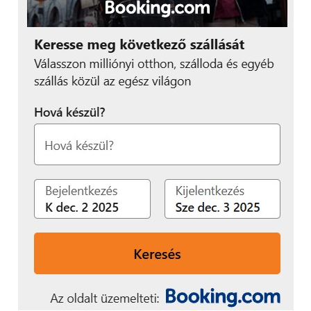
Az Android rajongók mellett az iOS szerelmeseire is
gondoltak a Philips szakemberei, az utólagosan
letölthető, iOS vagy Android kompatibilis
applikációval egycsapásra távirányítóvá
varázsolhatjuk okostelefonunkat. Az apró újdonság
beépített akkumulátorával a töltőt is az irodánkban
illetve lakásunkban hagyhatjuk, feltéve, ha csak egy
rövidebb előadásra vennénk elő a PicoPix-et, mivel
az 1800 mAh-es akkumulátor 2 órás üzemidőt
biztosít.
Képminőség
Apró mérete ellenére bizony igen impozáns