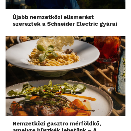
Újabb nemzetközi elismerést
szereztek a Schneider Electric gyárai
Nemzetközi gasztro mérföldkő,
amelyre büszkék lehetünk – A