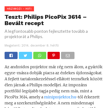
HÁZIMOZI - HIFI
Teszt: Philips PicoPix 3614 –
Bevált recept
A legfontosabb ponton fejlesztette tovább a
projektorát a Philips.
Megjelent:
2014. december 8. hétfő
Az androidos projektor már rég nem álom, a gyártók
egyre-másra dobják piacra az érdekes újdonságokat.
A fejlett tartalomkezeléssel ellátott termékek között
élen járnak a Philips modelljei. Az impozáns
portfólió legújabb tagja pedig nem más, mint a
PicoPix 3614, amely a
miniprojektor.hu
-tól érkezett
meg a szerkesztőségünkbe. A nem mindennapi