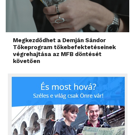
Megkezdődhet a Demján Sándor
Tőkeprogram tőkebefektetéseinek
végrehajtása az MFB döntését
követően