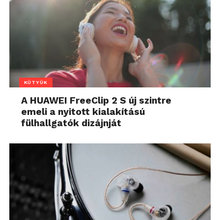
KÜTYÜK
A HUAWEI FreeClip 2 S új szintre
emeli a nyitott kialakítású
fülhallgatók dizájnját