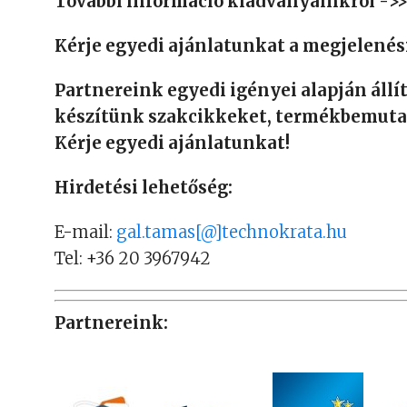
További információ kiadványainkról ->
Kérje egyedi ajánlatunkat a megjelenés
Partnereink egyedi igényei alapján állítj
készítünk szakcikkeket, termékbemutat
Kérje egyedi ajánlatunkat!
Hirdetési lehetőség:
E-mail:
gal.tamas[@]technokrata.hu
Tel: +36 20 3967942
Partnereink: