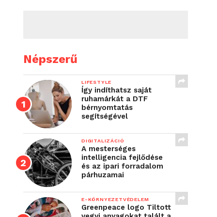
Népszerű
LIFESTYLE
Így indíthatsz saját
ruhamárkát a DTF
bérnyomtatás
segítségével
DIGITALIZÁCIÓ
A mesterséges
intelligencia fejlődése
és az ipari forradalom
párhuzamai
E-KÖRNYEZETVÉDELEM
Greenpeace logo Tiltott
vegyi anyagokat talált a