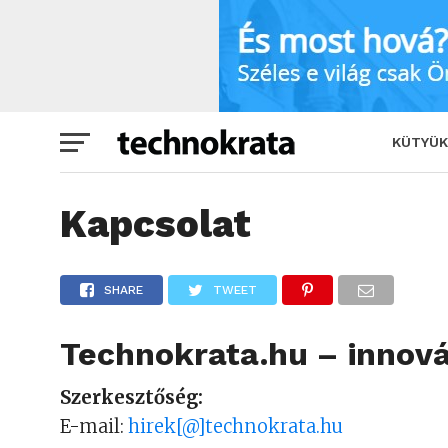
KÜTYÜK
Kapcsolat
SHARE
TWEET
Technokrata.hu – innová
Szerkesztőség:
E-mail:
hirek[@]technokrata.hu