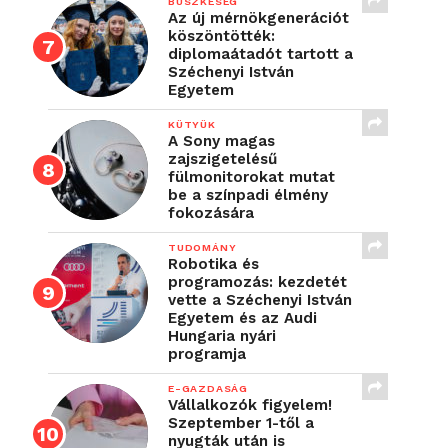
BÜSZKESÉG
Az új mérnökgenerációt
köszöntötték:
diplomaátadót tartott a
Széchenyi István
Egyetem
KÜTYÜK
A Sony magas
zajszigetelésű
fülmonitorokat mutat
be a színpadi élmény
fokozására
TUDOMÁNY
Robotika és
programozás: kezdetét
vette a Széchenyi István
Egyetem és az Audi
Hungaria nyári
programja
E-GAZDASÁG
Vállalkozók figyelem!
Szeptember 1-től a
nyugták után is