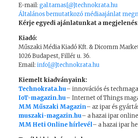
E-mail:
gal.tamas[@]technokrata.hu
Általános bemutatkozó médiaajánlat megn
Kérje egyedi ajánlatunkat a megjelenés
Kiadó:
Műszaki Média Kiadó Kft. & Dicomm Market
1026 Budapest, Fillér u. 36.
Email:
info[@]technokrata.hu
Kiemelt kiadványaink:
Technokrata.hu
– innovációs és techmag
IoT-magazin.hu
– Internet of Things mag
MM Műszaki Magazin
– az ipar és gyárt
muszaki-magazin.hu
– a hazai ipar onlin
MM Heti Online hírlevél
– a hazai ipar he