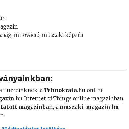
zin
magazin
zdaság, innováció, műszaki képzés
dványainkban:
partnereinknek, a
Tehnokrata.hu
online
gazin.hu
Internet of Things online magazinban,
atott magazinban, a muszaki-magazin.hu
n.