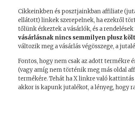
Cikkeinkben és posztjainkban affiliate (ju
ellátott) linkek szerepelnek, ha ezekről tö
tőlünk érkeztek a vásárlók, és a rendelése
vásárlásnak nincs semmilyen plusz köl
változik meg a vásárlás végösszege, a jutalé
Fontos, hogy nem csak az adott termékre érv
(vagy amíg nem történik meg más oldal aff
termékére. Tehát ha X linkre való kattintá
akkor is kapunk jutalékot, a lényeg, hogy ra