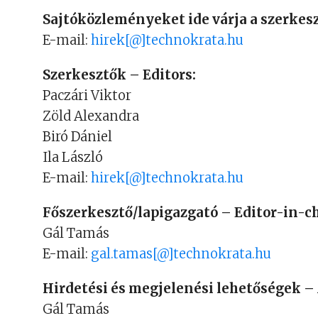
Sajtóközleményeket ide várja a szerkes
E-mail:
hirek[@]technokrata.hu
Szerkesztők – Editors:
Paczári Viktor
Zöld Alexandra
Biró Dániel
Ila László
E-mail:
hirek[@]technokrata.hu
Főszerkesztő/lapigazgató – Editor-in-ch
Gál Tamás
E-mail:
gal.tamas[@]technokrata.hu
Hirdetési és megjelenési lehetőségek –
Gál Tamás