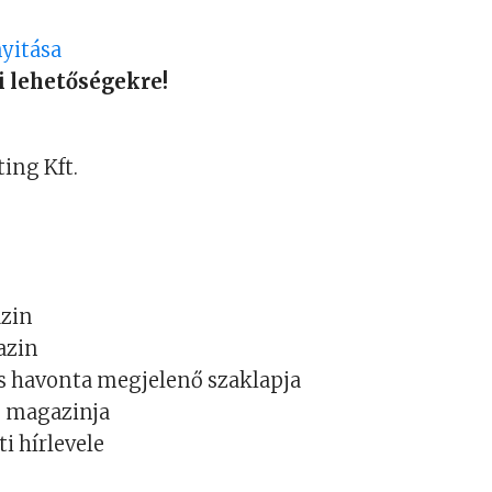
yitása
i lehetőségekre!
ing Kft.
azin
azin
ás havonta megjelenő szaklapja
e magazinja
ti hírlevele