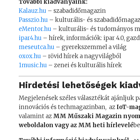
További kiadványaink:
Kalauz.hu
– szabadidőmagazin
Passzio.hu
– kulturális- és szabadidőmaga
eMentor.hu
– kulturális- és tudományos 
ipar4.hu
– hírek, információk: ipar 4.0, ga
meseutca.hu
– gyerekszemmel a világ
oxox.hu
– rövid hírek a nagyvilágból
1music.hu
– zenei és kulturális hírek
Hirdetési lehetőségek kia
Megjelenések széles választékát ajánljuk 
innovációs és techmagazinban, az
IoT-ma
valamint az
MM Műszaki Magazin nyomt
weboldalon vagy az MM heti hírlevelé
be