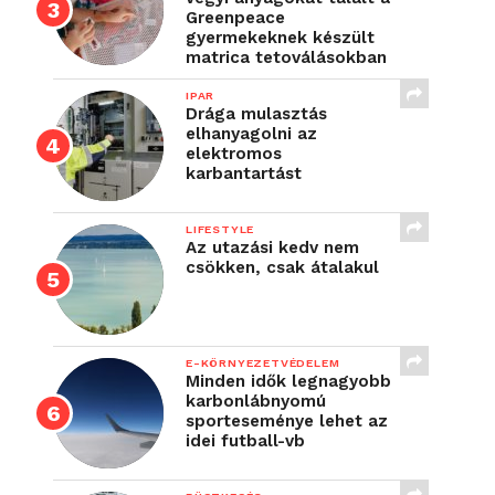
Greenpeace
gyermekeknek készült
matrica tetoválásokban
IPAR
Drága mulasztás
elhanyagolni az
elektromos
karbantartást
LIFESTYLE
Az utazási kedv nem
csökken, csak átalakul
E-KÖRNYEZETVÉDELEM
Minden idők legnagyobb
karbonlábnyomú
sporteseménye lehet az
idei futball-vb