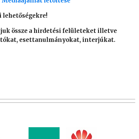
>
Médiaajánlat letöltése
i lehetőségekre!
uk össze a hirdetési felületeket illetve
ókat, esettanulmányokat, interjúkat.