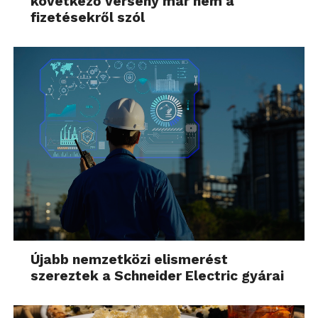
következő verseny már nem a
fizetésekről szól
Újabb nemzetközi elismerést
szereztek a Schneider Electric gyárai