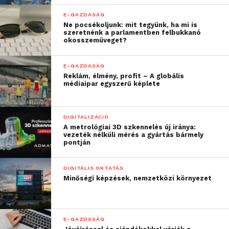
E-GAZDASÁG
Ne pocsékoljunk: mit tegyünk, ha mi is
szeretnénk a parlamentben felbukkanó
okosszemüveget?
E-GAZDASÁG
Reklám, élmény, profit – A globális
médiaipar egyszerű képlete
DIGITALIZÁCIÓ
A metrológiai 3D szkennelés új iránya:
vezeték nélküli mérés a gyártás bármely
pontján
DIGITÁLIS OKTATÁS
Minőségi képzések, nemzetközi környezet
E-GAZDASÁG