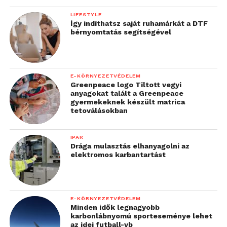
LIFESTYLE
Így indíthatsz saját ruhamárkát a DTF
bérnyomtatás segítségével
E-KÖRNYEZETVÉDELEM
Greenpeace logo Tiltott vegyi
anyagokat talált a Greenpeace
gyermekeknek készült matrica
tetoválásokban
IPAR
Drága mulasztás elhanyagolni az
elektromos karbantartást
E-KÖRNYEZETVÉDELEM
Minden idők legnagyobb
karbonlábnyomú sporteseménye lehet
az idei futball-vb