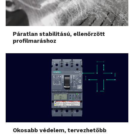
Páratlan stabilitású, ellenőrzött
profilmaráshoz
Okosabb védelem, tervezhetőbb