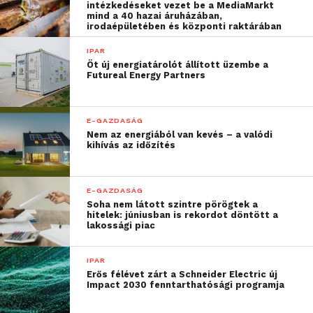
intézkedéseket vezet be a MediaMarkt
mind a 40 hazai áruházában,
irodaépületében és központi raktárában
IPAR
Öt új energiatárolót állított üzembe a
Futureal Energy Partners
E-GAZDASÁG
Nem az energiából van kevés – a valódi
kihívás az időzítés
E-GAZDASÁG
Soha nem látott szintre pörögtek a
hitelek: júniusban is rekordot döntött a
lakossági piac
IPAR
Erős félévet zárt a Schneider Electric új
Impact 2030 fenntarthatósági programja