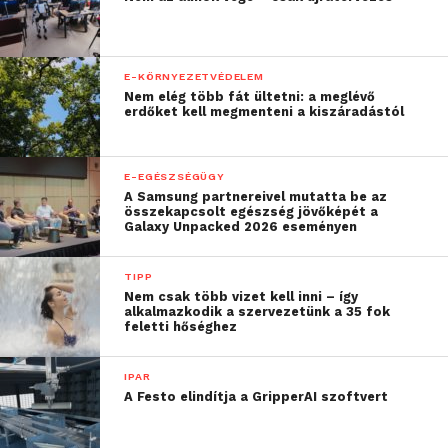
E-KÖRNYEZETVÉDELEM
Nem elég több fát ültetni: a meglévő
erdőket kell megmenteni a kiszáradástól
E-EGÉSZSÉGÜGY
A Samsung partnereivel mutatta be az
összekapcsolt egészség jövőképét a
Galaxy Unpacked 2026 eseményen
TIPP
Nem csak több vizet kell inni – így
alkalmazkodik a szervezetünk a 35 fok
feletti hőséghez
IPAR
A Festo elindítja a GripperAI szoftvert