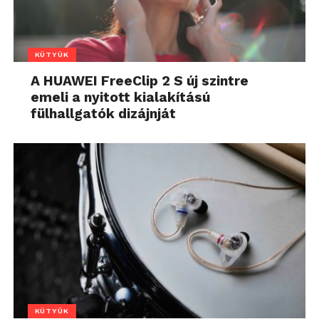
KÜTYÜK
A HUAWEI FreeClip 2 S új szintre
emeli a nyitott kialakítású
fülhallgatók dizájnját
KÜTYÜK