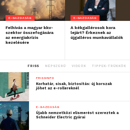
E-GAZDASÁG
E-GAZDASÁG
Felhívás a magyar kkv-
A kékgallérosok kora
szektor összefogására
lejárt? Érkeznek az
az energiakrízis
újgalléros munkavállalók
kezelésére
FRISS
NÉPSZERŰ
VIDEÓK
TIPPEK-TRÜKKÖK
FRISSINFO
Korhatár, sisak, biztosítás: új korszak
jöhet az e-rollereknél
E-GAZDASÁG
Újabb nemzetközi elismerést szereztek a
Schneider Electric gyárai