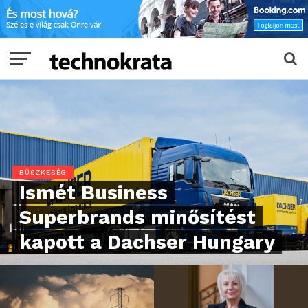
BÜSZKESÉG
Ismét Business
Superbrands minősítést
kapott a Dachser Hungary