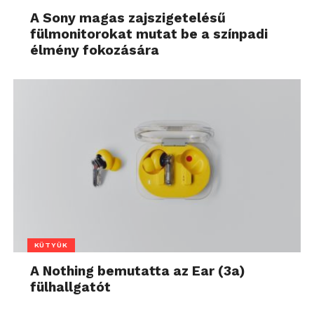
A Sony magas zajszigetelésű
fülmonitorokat mutat be a színpadi
élmény fokozására
KÜTYÜK
A Nothing bemutatta az Ear (3a)
fülhallgatót