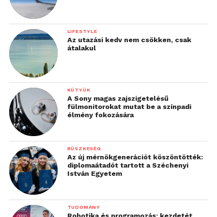
LIFESTYLE
Az utazási kedv nem csökken, csak
átalakul
KÜTYÜK
A Sony magas zajszigetelésű
fülmonitorokat mutat be a színpadi
élmény fokozására
BÜSZKESÉG
Az új mérnökgenerációt köszöntötték:
diplomaátadót tartott a Széchenyi
István Egyetem
TUDOMÁNY
Robotika és programozás: kezdetét