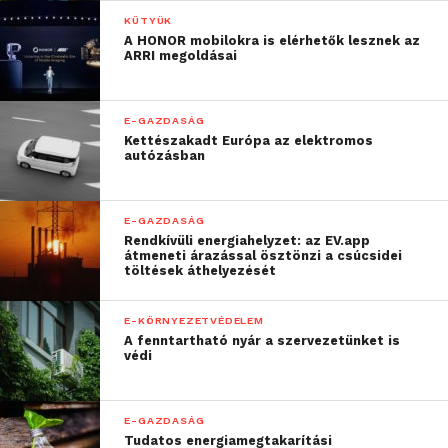
KÜTYÜK
A HONOR mobilokra is elérhetők lesznek az
ARRI megoldásai
E-GAZDASÁG
Kettészakadt Európa az elektromos
autózásban
E-GAZDASÁG
Rendkívüli energiahelyzet: az EV.app
átmeneti árazással ösztönzi a csúcsidei
töltések áthelyezését
E-KÖRNYEZETVÉDELEM
A fenntartható nyár a szervezetünket is
védi
E-GAZDASÁG
Tudatos energiamegtakarítási