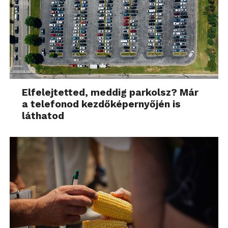
Elfelejtetted, meddig parkolsz? Már
a telefonod kezdőképernyőjén is
láthatod