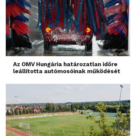
Az OMV Hungária határozatlan időre
leállította autómosóinak működését