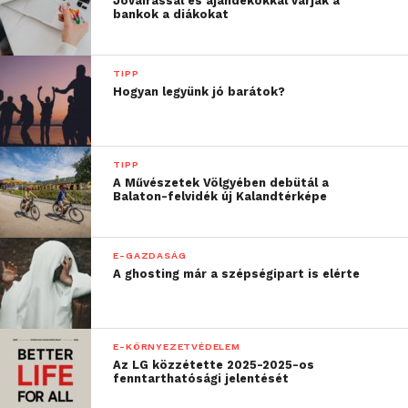
Jóváírással és ajándékokkal várják a
bankok a diákokat
TIPP
Hogyan legyünk jó barátok?
TIPP
A Művészetek Völgyében debütál a
Balaton-felvidék új Kalandtérképe
E-GAZDASÁG
A ghosting már a szépségipart is elérte
E-KÖRNYEZETVÉDELEM
Az LG közzétette 2025-2025-os
fenntarthatósági jelentését