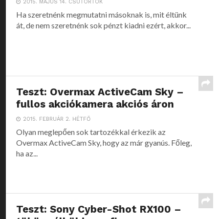
2015. MÁJUS 14. CSÜTÖRTÖK
Ha szeretnénk megmutatni másoknak is, mit éltünk
át, de nem szeretnénk sok pénzt kiadni ezért, akkor...
Teszt: Overmax ActiveCam Sky –
fullos akciókamera akciós áron
2015. FEBRUÁR 2. HÉTFŐ
Olyan meglepően sok tartozékkal érkezik az
Overmax ActiveCam Sky, hogy az már gyanús. Főleg,
ha az...
Teszt: Sony Cyber-Shot RX100 –