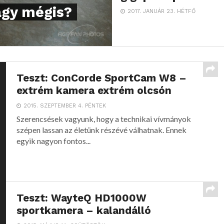
agy mégis?
2017. JANUÁR 23. HÉTFŐ
Teszt: ConCorde SportCam W8 –
extrém kamera extrém olcsón
2015. SZEPTEMBER 4. PÉNTEK
Szerencsések vagyunk, hogy a technikai vívmányok
szépen lassan az életünk részévé válhatnak. Ennek
egyik nagyon fontos...
Teszt: WayteQ HD1000W
sportkamera – kalandálló