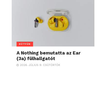
KÜTYÜK
A Nothing bemutatta az Ear
(3a) fülhallgatót
2026. JÚLIUS 9. CSÜTÖRTÖK