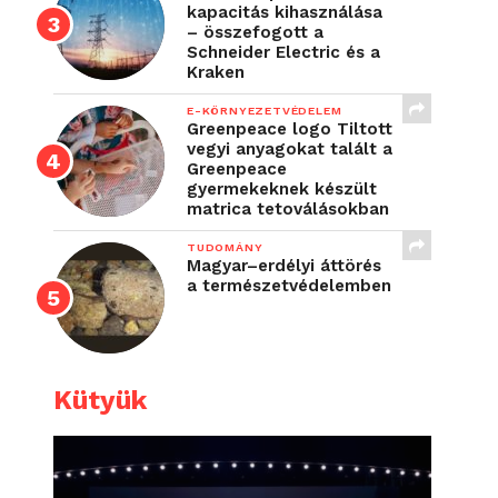
kapacitás kihasználása
– összefogott a
Schneider Electric és a
Kraken
E-KÖRNYEZETVÉDELEM
Greenpeace logo Tiltott
vegyi anyagokat talált a
Greenpeace
gyermekeknek készült
matrica tetoválásokban
TUDOMÁNY
Magyar–erdélyi áttörés
a természetvédelemben
Kütyük