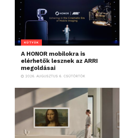
KÜTYÜK
A HONOR mobilokra is
elérhetők lesznek az ARRI
megoldásai
2026. AUGUSZTUS 6. CSÜTÖRTÖK