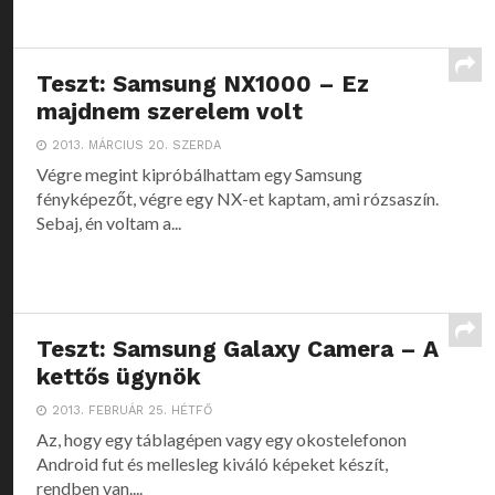
Teszt: Samsung NX1000 – Ez
majdnem szerelem volt
2013. MÁRCIUS 20. SZERDA
Végre megint kipróbálhattam egy Samsung
fényképezőt, végre egy NX-et kaptam, ami rózsaszín.
Sebaj, én voltam a...
Teszt: Samsung Galaxy Camera – A
kettős ügynök
2013. FEBRUÁR 25. HÉTFŐ
Az, hogy egy táblagépen vagy egy okostelefonon
Android fut és mellesleg kiváló képeket készít,
rendben van....