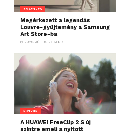
SMART-TV
Megérkezett a legendás
Louvre-gyűjtemény a Samsung
Art Store-ba
2026. JÚLIUS 21. KEDD
KÜTYÜK
A HUAWEI FreeClip 2 S új
szintre emeli a nyitott