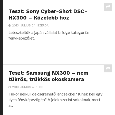
Teszt: Sony Cyber-Shot DSC-
HX300 – Közelebb hoz
2013. JÚLIUS 24. SZERDA
Leteszteltük a japán vállalat bridge kategóriás
fényképezőjét.
Teszt: Samsung NX300 – nem
tükrös, trükkös okoskamera
2013. JÚNIUS 4. KEDD
Tükör nélkül, de cserélhető lencsékkel? Kinek kell egy
ilyen fényképezőgép? A jelek szerint sokaknak, mert
a...