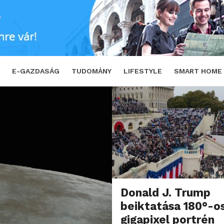
E-GAZDASÁG
TUDOMÁNY
LIFESTYLE
SMART HOME
Donald J. Trump
beiktatása 180°-o
gigapixel portrén