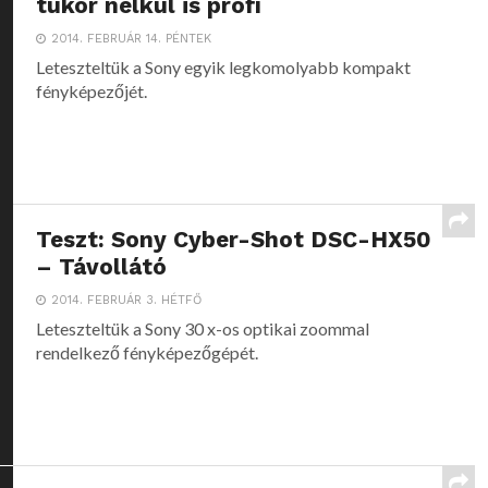
tükör nélkül is profi
2014. FEBRUÁR 14. PÉNTEK
Leteszteltük a Sony egyik legkomolyabb kompakt
fényképezőjét.
Teszt: Sony Cyber-Shot DSC-HX50
– Távollátó
2014. FEBRUÁR 3. HÉTFŐ
Leteszteltük a Sony 30 x-os optikai zoommal
rendelkező fényképezőgépét.