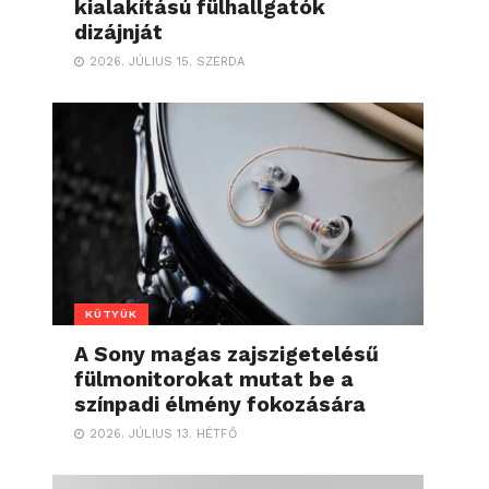
kialakítású fülhallgatók
dizájnját
2026. JÚLIUS 15. SZERDA
KÜTYÜK
A Sony magas zajszigetelésű
fülmonitorokat mutat be a
színpadi élmény fokozására
2026. JÚLIUS 13. HÉTFŐ