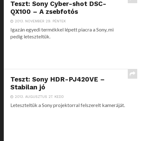
Teszt: Sony Cyber-shot DSC-
QX100 – A zsebfotós
2013. NOVEMBER 29. PÉNTEK
Igazán egyedi termékkel lépett piacra a Sony, mi
pedig leteszteltük.
Teszt: Sony HDR-PJ420VE –
Stabilan jó
2013. AUGUSZTUS 27. KEDD
Leteszteltük a Sony projektorral felszerelt kameráját.