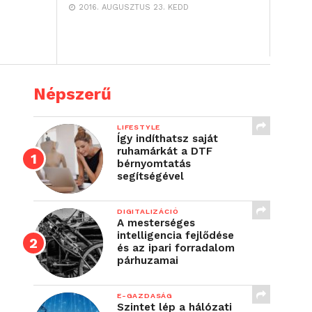
2016. AUGUSZTUS 23. KEDD
Népszerű
LIFESTYLE
Így indíthatsz saját
ruhamárkát a DTF
bérnyomtatás
segítségével
DIGITALIZÁCIÓ
A mesterséges
intelligencia fejlődése
és az ipari forradalom
párhuzamai
E-GAZDASÁG
Szintet lép a hálózati