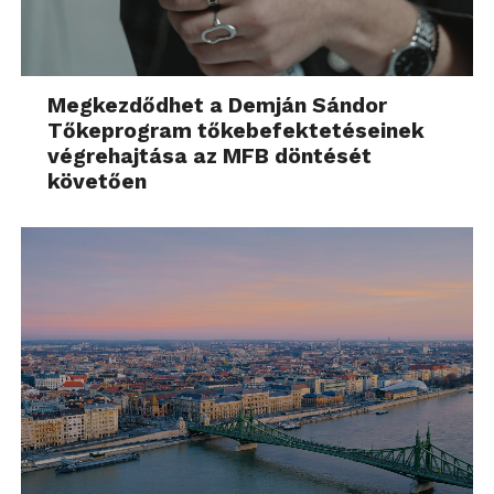
Megkezdődhet a Demján Sándor
Tőkeprogram tőkebefektetéseinek
végrehajtása az MFB döntését
követően