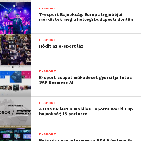
E-SPORT
T-esport Bajnokság: Európa legjobbjai
mérkőztek meg a hétvégi budapesti döntőn
E-SPORT
Hódít az e-sport láz
E-SPORT
E-sport csapat működését gyorsítja fel az
SAP Business AI
E-SPORT
A HONOR lesz a mobilos Esports World Cup
bajnokság fő partnere
E-SPORT
Rekordszámú intézmény a K&H Egyetemi E-