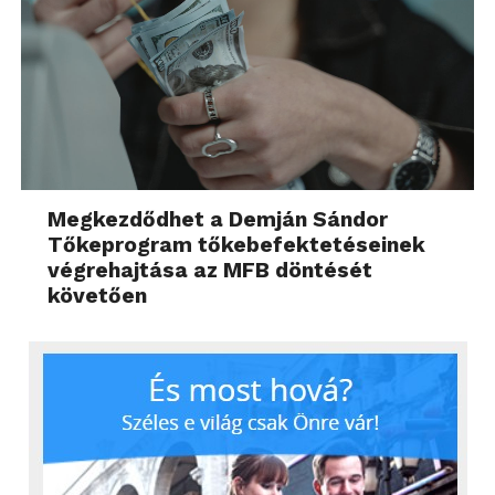
Megkezdődhet a Demján Sándor
Tőkeprogram tőkebefektetéseinek
végrehajtása az MFB döntését
követően