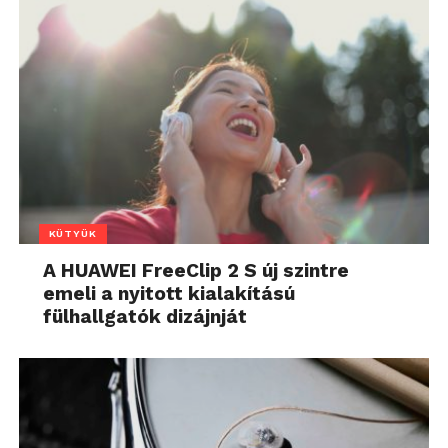
KÜTYÜK
A HUAWEI FreeClip 2 S új szintre
emeli a nyitott kialakítású
fülhallgatók dizájnját