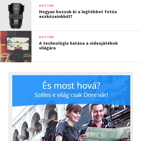
KÜTYÜK
Hogyan hozzuk ki a legtöbbet fotós
eszközeinkből?
KÜTYÜK
A technológia hatása a videojátékok
világára