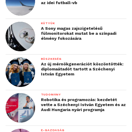
az idei futball-vb
KÜTYÜK
A Sony magas zajszigetelésű
fülmonitorokat mutat be a színpadi
élmény fokozására
BÜSZKESÉG
Az új mérnökgenerációt köszöntötték:
diplomaátadót tartott a Széchenyi
István Egyetem
TUDOMÁNY
Robotika és programozás: kezdetét
vette a Széchenyi István Egyetem és az
Audi Hungaria nyári programja
E-GAZDASÁG