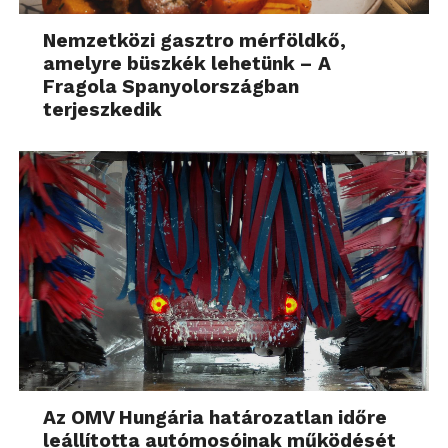
Nemzetközi gasztro mérföldkő,
amelyre büszkék lehetünk – A
Fragola Spanyolországban
terjeszkedik
Az OMV Hungária határozatlan időre
leállította autómosóinak működését