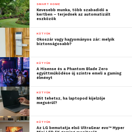
SMART HOME
Csatlakozzon hozzánk a
Facebookon
is!
Kevesebb munka, több szabadidő a
kertben – terjednek az automatizált
eszközök
KÜTYÜK
Okoszár vagy hagyományos zár: melyik
biztonságosabb?
KÜTYÜK
A Hisense és a Phantom Blade Zero
együttműködése új szintre emeli a gaming
élményt
KÜTYÜK
Mit tehetsz, ha laptopod kijelzője
megsérül?
KÜTYÜK
Az LG bemutatja első UltraGear evo™ Hyper