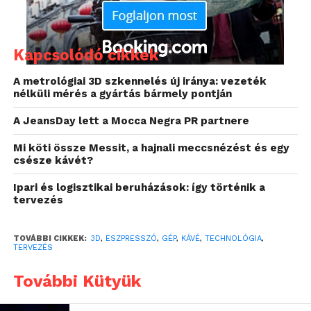
legismertebb kávégépgyártó. Az Olympia Express
közel egy évszázada tervez és gyárt kiemelkedő
precizitással robusztus, megbízható és hosszú
Kapcsolódó cikkek
élettartamú eszpresszógépeket. Ezzel a saját piacán
a világelső helyet tudhatja magáénak, a kávéimádók
A metrológiai 3D szkennelés új iránya: vezeték
nélküli mérés a gyártás bármely pontján
körében legendásnak számító Cremina
eszpresszógépek pedig számos retró reklámból
A JeansDay lett a Mocca Negra PR partnere
visszaköszönnek.
Mi köti össze Messit, a hajnali meccsnézést és egy
csésze kávét?
Ipari és logisztikai beruházások: így történik a
tervezés
TOVÁBBI CIKKEK:
3D
,
ESZPRESSZÓ
,
GÉP
,
KÁVÉ
,
TECHNOLÓGIA
,
TERVEZÉS
További Kütyük