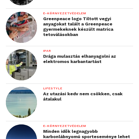
E-KÖRNYEZETVÉDELEM
Greenpeace logo Tiltott vegyi
anyagokat talált a Greenpeace
gyermekeknek készült matrica
tetoválásokban
IPAR
Drága mulasztás elhanyagolni az
elektromos karbantartást
LIFESTYLE
Az utazási kedv nem csökken, csak
átalakul
E-KÖRNYEZETVÉDELEM
Minden idők legnagyobb
karbonlábnyomú sporteseménye lehet