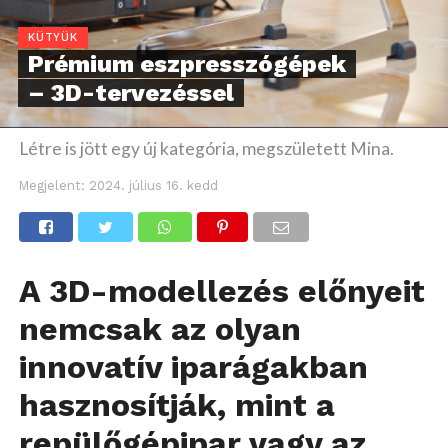
KÜTYÜK
Prémium eszpresszógépek
– 3D-tervezéssel
Létre is jött egy új kategória, megszületett Mina.
Megjelent:
2024. július 16. kedd
A 3D-modellezés előnyeit
nemcsak az olyan
innovatív iparágakban
hasznosítják, mint a
repülőgépipar vagy az