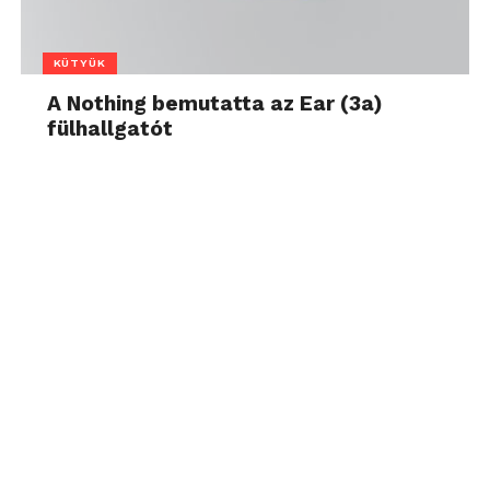
KÜTYÜK
A Nothing bemutatta az Ear (3a)
fülhallgatót