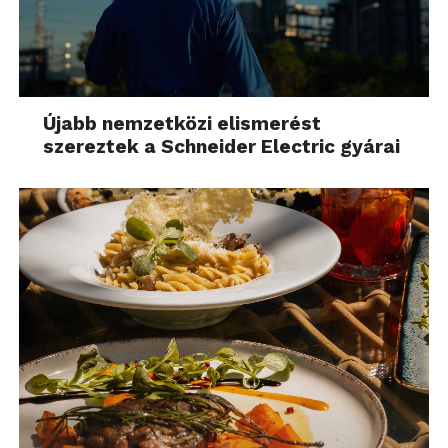
Újabb nemzetközi elismerést
szereztek a Schneider Electric gyárai