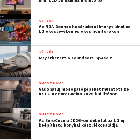
Mini LED 5K gaming monitorát
KÜTYÜK
Az NBA Bounce kosárlabdaélményt kínál az
LG okostévéken és okosmonitorokon
KÜTYÜK
Megérkezett a soundcore Space 2
SMART HOME
Vadonatúj mosogatógépeket mutatott be
az LG az EuroCucina 2026 kiállításon
SMART HOME
Az EuroCucina 2026-on debütál az LG új
beépíthető konyhai készülékcsaládja