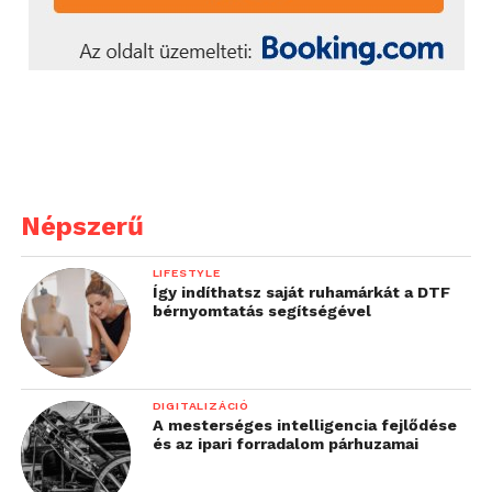
Népszerű
LIFESTYLE
Így indíthatsz saját ruhamárkát a DTF
bérnyomtatás segítségével
DIGITALIZÁCIÓ
A mesterséges intelligencia fejlődése
és az ipari forradalom párhuzamai