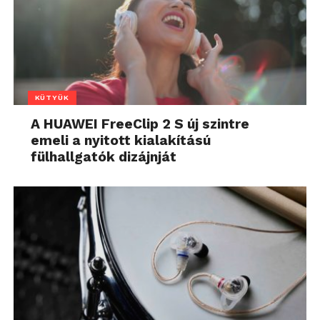
KÜTYÜK
A HUAWEI FreeClip 2 S új szintre
emeli a nyitott kialakítású
fülhallgatók dizájnját