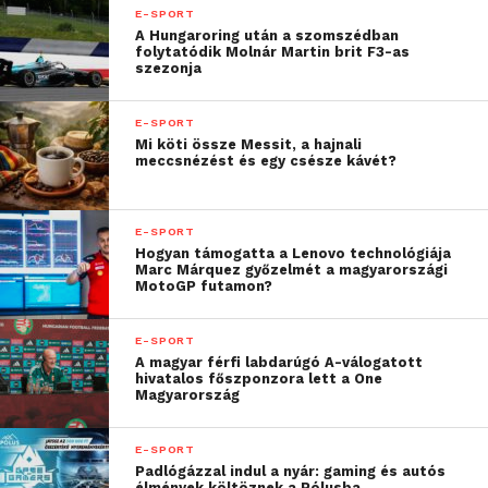
nyolcaddöntős
E-SPORT
A Hungaroring után a szomszédban
eredményemet. Kokóval
folytatódik Molnár Martin brit F3-as
szezonja
egy meccset
gyakoroltunk együtt,
E-SPORT
Mi köti össze Messit, a hajnali
azon kikaptam, úgyhogy
meccsnézést és egy csésze kávét?
nagyon magabiztosan
jött. De azért az offline
E-SPORT
Hogyan támogatta a Lenovo technológiája
verseny más”
Marc Márquez győzelmét a magyarországi
MotoGP futamon?
– nyilatkozta Sora, a magyar bajnok, aki barátját,
E-SPORT
Kokót győzte le a fináléban.
A magyar férfi labdarúgó A-válogatott
hivatalos főszponzora lett a One
Magyarország
Az április 23-án megtartott rendezvényen óriási
hangulat uralkodott, hiszen a látványos,
E-SPORT
óriáskivetítőn közvetített mérkőzések mellett az
Padlógázzal indul a nyár: gaming és autós
élmények költöznek a Pólusba