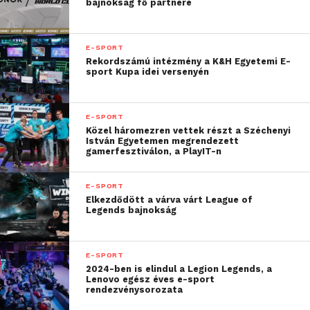
bajnokság fő partnere
E-SPORT
Rekordszámú intézmény a K&H Egyetemi E-
sport Kupa idei versenyén
E-SPORT
Közel háromezren vettek részt a Széchenyi
István Egyetemen megrendezett
gamerfesztiválon, a PlayIT-n
E-SPORT
Elkezdődött a várva várt League of
Legends bajnokság
E-SPORT
2024-ben is elindul a Legion Legends, a
Lenovo egész éves e-sport
rendezvénysorozata