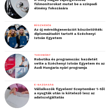
fülmonitorokat mutat be a színpadi
élmény fokozására
BÜSZKESÉG
Az új mérnökgenerációt köszöntötték:
diplomaátadót tartott a Széchenyi
István Egyetem
TUDOMÁNY
Robotika és programozás: kezdetét
vette a Széchenyi István Egyetem és az
Audi Hungaria nyári programja
E-GAZDASÁG
Vállalkozók figyelem! Szeptember 1-től
a nyugták után is kötelező lesz az
adatszolgáltatás