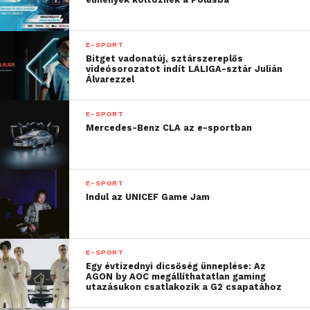
ország egyik legismertebb cosplayerével, Enji
Nighttal is fotózkodhattak a résztvevők, valamint
egy virtuális focibajnokságban is összemérhették
E-SPORT
erejüket.
Bitget vadonatúj, sztárszereplős
videósorozatot indít LALIGA-sztár Julián
Álvarezzel
Az esemény rövid összefoglalóvideóját az alábbi
linken
található.
E-SPORT
Mercedes-Benz CLA az e-sportban
További friss híreket talál a
Technokrata
főoldalán!
Csatlakozzon hozzánk a
Facebookon
is!
E-SPORT
Indul az UNICEF Game Jam
E-SPORT
Egy évtizednyi dicsőség ünneplése: Az
AGON by AOC megállíthatatlan gaming
utazásukon csatlakozik a G2 csapatához