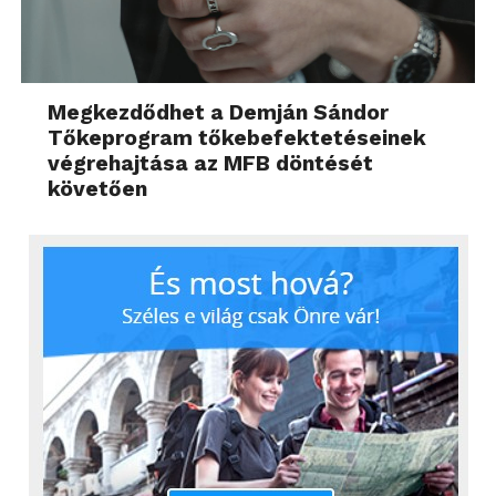
Megkezdődhet a Demján Sándor
Tőkeprogram tőkebefektetéseinek
végrehajtása az MFB döntését
követően