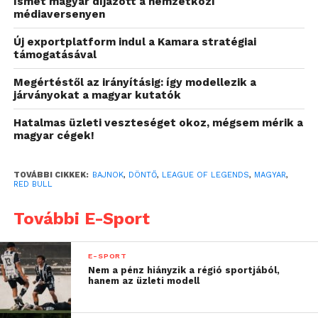
Ismét magyar díjazott a nemzetközi
médiaversenyen
Új exportplatform indul a Kamara stratégiai
támogatásával
Megértéstől az irányításig: így modellezik a
járványokat a magyar kutatók
„Örültem, hogy nem egy
Hatalmas üzleti veszteséget okoz, mégsem mérik a
magyar cégek!
idegen, hanem egy
barátom ellen
TOVÁBBI CIKKEK:
BAJNOK
,
DÖNTŐ
,
LEAGUE OF LEGENDS
,
MAGYAR
,
RED BULL
döntőzhettem. Nagyszerű
rendezvény volt, amin
További E-Sport
sikerült jól játszanom.
Bízom benne, hogy a
E-SPORT
Nem a pénz hiányzik a régió sportjából,
világdöntőn ezúttal
hanem az üzleti modell
túlszárnyalom a tavalyi