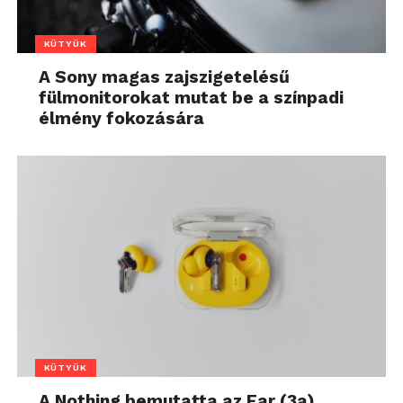
KÜTYÜK
A Sony magas zajszigetelésű
fülmonitorokat mutat be a színpadi
élmény fokozására
KÜTYÜK
A Nothing bemutatta az Ear (3a)