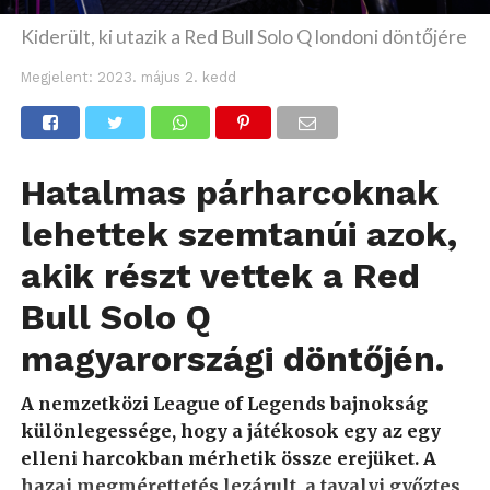
Kiderült, ki utazik a Red Bull Solo Q londoni döntőjére
Megjelent:
2023. május 2. kedd
Hatalmas párharcoknak
lehettek szemtanúi azok,
akik részt vettek a Red
Bull Solo Q
magyarországi döntőjén.
A nemzetközi League of Legends bajnokság
különlegessége, hogy a játékosok egy az egy
elleni harcokban mérhetik össze erejüket. A
hazai megmérettetés lezárult, a tavalyi győztes,