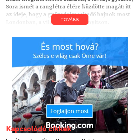
Sora ismét a ranglétra élére küzdötte magát: itt
az ideje, hogy a győzedelmeskedő bajnok most
TOVÁBB
Londonban, a világdöntőn bizonyítson.
Barátok csatájának bizonyult a Red Bull Solo Q
országos döntője, amely során a tavalyi győztes, Sora
végül saját jóismerősével kellett szembe szálljon a
magyarországi bajnok státuszért. Az e-sportoló
megvédte címét, és gőzerővel készül a május 19-i
végső megmérettetésre, amelynek helyszíne már
London lesz.
Kapcsolódó cikkek