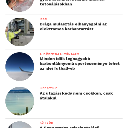
tetoválásokban
IPAR
Drága mulasztás elhanyagolni az
elektromos karbantartást
E-KÖRNYEZETVÉDELEM
Minden idők legnagyobb
karbonlábnyomú sporteseménye lehet
az idei futball-vb
LIFESTYLE
Az utazási kedv nem csökken, csak
átalakul
KÜTYÜK
A Sony magas zajszigetelésű