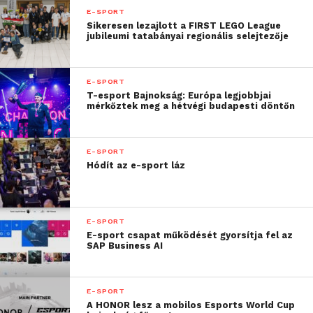
E-SPORT
Sikeresen lezajlott a FIRST LEGO League
jubileumi tatabányai regionális selejtezője
E-SPORT
T-esport Bajnokság: Európa legjobbjai
mérkőztek meg a hétvégi budapesti döntőn
E-SPORT
Hódít az e-sport láz
E-SPORT
E-sport csapat működését gyorsítja fel az
SAP Business AI
E-SPORT
A HONOR lesz a mobilos Esports World Cup