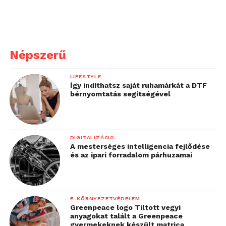
Népszerű
LIFESTYLE
Így indíthatsz saját ruhamárkát a DTF
bérnyomtatás segítségével
DIGITALIZÁCIÓ
A mesterséges intelligencia fejlődése
és az ipari forradalom párhuzamai
E-KÖRNYEZETVÉDELEM
Greenpeace logo Tiltott vegyi
anyagokat talált a Greenpeace
gyermekeknek készült matrica