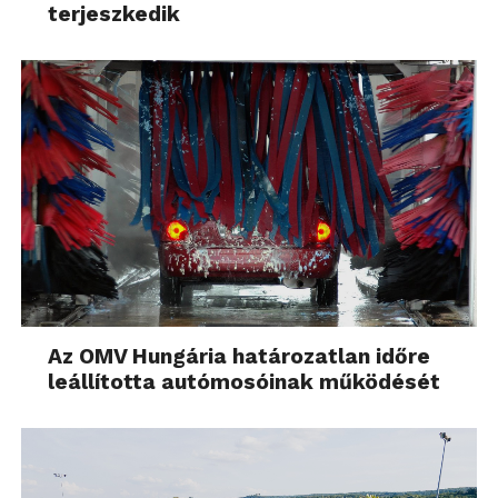
terjeszkedik
Az OMV Hungária határozatlan időre
leállította autómosóinak működését