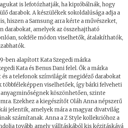
agukat is lefotózhatják, ha kipróbálnák, hogy
lő darabok. A készülékek sokoldalúsága adja a
 is, hiszen a Samsung arra kérte a művészeket,
an darabokat, amelyek az összehajtható
lóan, sokféle módon viselhetők, átalakíthatók,
szabhatók.
9-ben alapított Kata Szegedi márka
zegedi Kata és Benus Dani felel. Ők a márka
át és a telefonok színvilágát megidéző darabokat
 többféleképpen viselhetőek, így bárki felveheti
 anyagminőségnek köszönhetően, szinte
omra. Ezekhez a kiegészítőt Oláh Anna népszerű
ái jelentik, amelyek mára a magyar divatvilág
inak számítanak. Anna a Z Style kollekcióhoz a
ndolja tovább, amely válltáskából kis kézitáskává