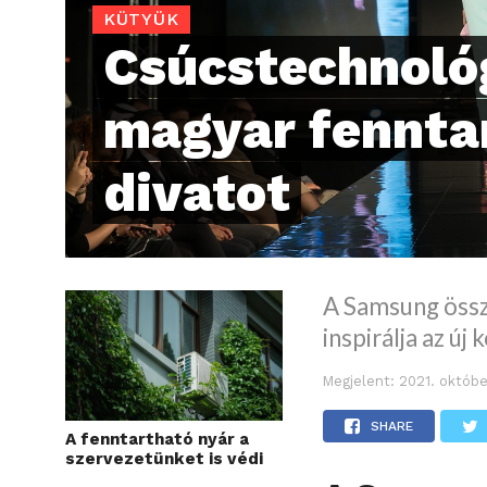
KÜTYÜK
Csúcstechnológ
magyar fennta
divatot
A Samsung össz
inspirálja az új 
Megjelent:
2021. októbe
SHARE
A fenntartható nyár a
szervezetünket is védi