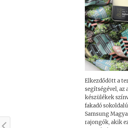
Elkezdődött a te
segítségével, az
készülékek színv
fakadó sokoldalú
Samsung Magyaro
rajongók, akik ez