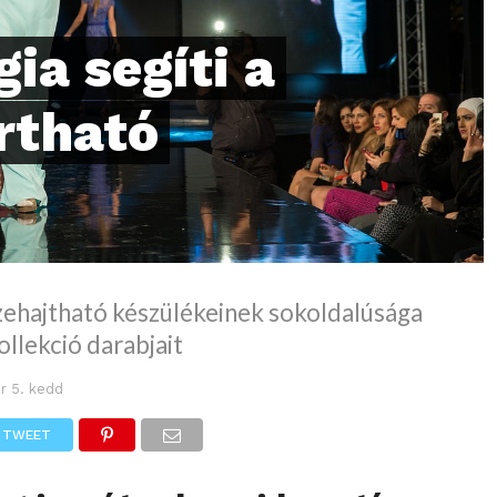
ia segíti a
rtható
ehajtható készülékeinek sokoldalúsága
kollekció darabjait
r 5. kedd
TWEET