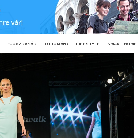
tartható divatot
SHARE
TWEET
E-GAZDASÁG
TUDOMÁNY
LIFESTYLE
SMART HOME