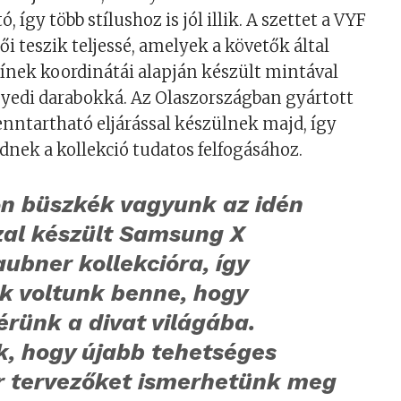
, így több stílushoz is jól illik. A szettet a VYF
i teszik teljessé, amelyek a követők által
ínek koordinátái alapján készült mintával
gyedi darabokká. Az Olaszországban gyártott
nntartható eljárással készülnek majd, így
dnek a kollekció tudatos felfogásához.
n büszkék vagyunk az idén
zal készült Samsung X
ubner kollekcióra, így
ak voltunk benne, hogy
érünk a divat világába.
k, hogy újabb tehetséges
 tervezőket ismerhetünk meg