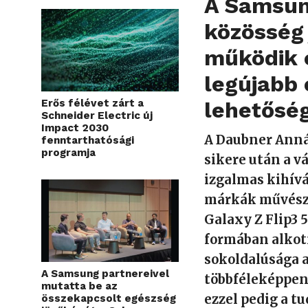
A Samsung
közösség 
működik 
legújabb 
Erős félévet zárt a
lehetősé
Schneider Electric új
Impact 2030
A Daubner Anná
fenntarthatósági
programja
sikere után a vá
izgalmas kihívá
márkák művésze
Galaxy Z Flip3 
formában alkotn
sokoldalúsága a
A Samsung partnereivel
többféleképpen,
mutatta be az
ezzel pedig a t
összekapcsolt egészség