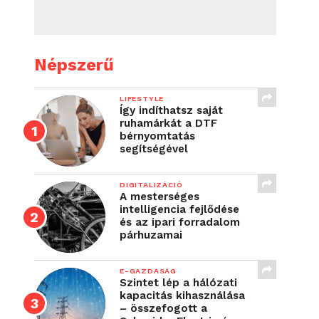
Népszerű
LIFESTYLE
Így indíthatsz saját
ruhamárkát a DTF
bérnyomtatás
segítségével
DIGITALIZÁCIÓ
A mesterséges
intelligencia fejlődése
és az ipari forradalom
párhuzamai
E-GAZDASÁG
Szintet lép a hálózati
kapacitás kihasználása
– összefogott a