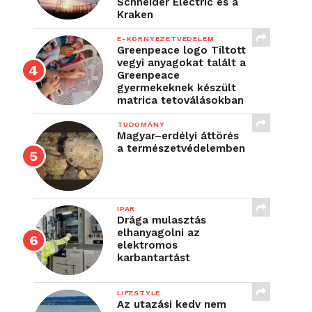
Schneider Electric és a
Kraken
E-KÖRNYEZETVÉDELEM
Greenpeace logo Tiltott
vegyi anyagokat talált a
Greenpeace
gyermekeknek készült
matrica tetoválásokban
TUDOMÁNY
Magyar–erdélyi áttörés
a természetvédelemben
IPAR
Drága mulasztás
elhanyagolni az
elektromos
karbantartást
LIFESTYLE
Az utazási kedv nem