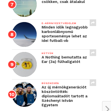
csökken, csak átalakul
E-KÖRNYEZETVÉDELEM
Minden idők legnagyobb
karbonlábnyomú
sporteseménye lehet az
idei futball-vb
KÜTYÜK
A Nothing bemutatta az
Ear (3a) fülhallgatót
BÜSZKESÉG
Az új mérnökgenerációt
köszöntötték:
diplomaátadót tartott a
Széchenyi István
Egyetem