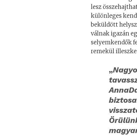
lesz összehajtható
különleges kendő
beküldött helysz
válnak igazán e
selyemkendők fe
remekül illeszke
„
Nagyo
tavass
AnnaDa
biztos
visszat
Örülün
magyar