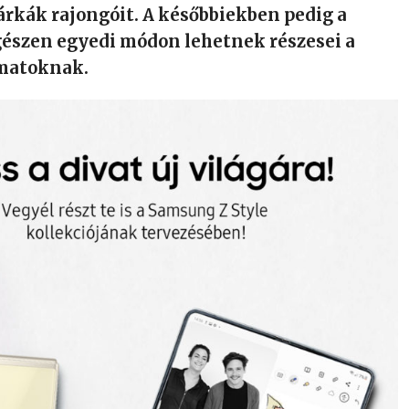
árkák rajongóit. A későbbiekben pedig a
gészen egyedi módon lehetnek részesei a
amatoknak.