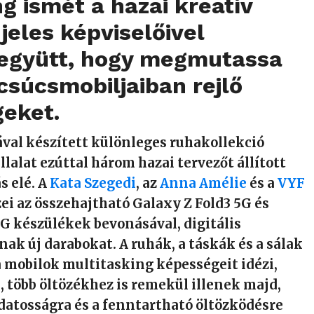
 ismét a hazai kreatív
jeles képviselőivel
együtt, hogy megmutassa
csúcsmobiljaiban rejlő
geket.
val készített különleges ruhakollekció
llalat ezúttal három hazai tervezőt állított
s elé. A
Kata Szegedi
, az
Anna Amélie
és a
VYF
i az összehajtható Galaxy Z Fold3 5G és
5G készülékek bevonásával, digitális
ak új darabokat. A ruhák, a táskák és a sálak
 mobilok multitasking képességeit idézi,
 több öltözékhez is remekül illenek majd,
udatosságra és a fenntartható öltözködésre