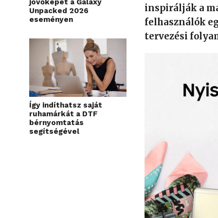
jövőképét a Galaxy
inspirálják a m
Unpacked 2026
eseményen
felhasználók e
tervezési foly
Így indíthatsz saját
ruhamárkát a DTF
bérnyomtatás
segítségével