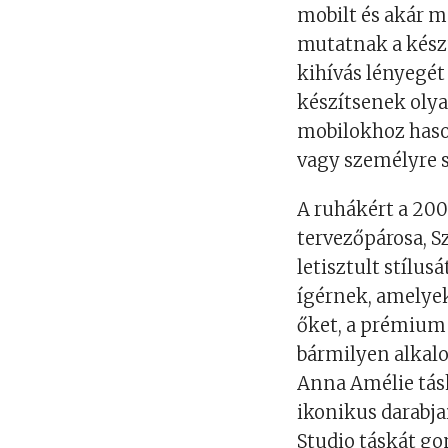
mobilt és akár m
mutatnak a készü
kihívás lényegét
készítsenek oly
mobilokhoz hason
vagy személyre 
A ruhákért a 200
tervezőpárosa, S
letisztult stílus
ígérnek, amelyek
őket, a prémium
bármilyen alkal
Anna Amélie tásk
ikonikus darabja
Studio táskát go