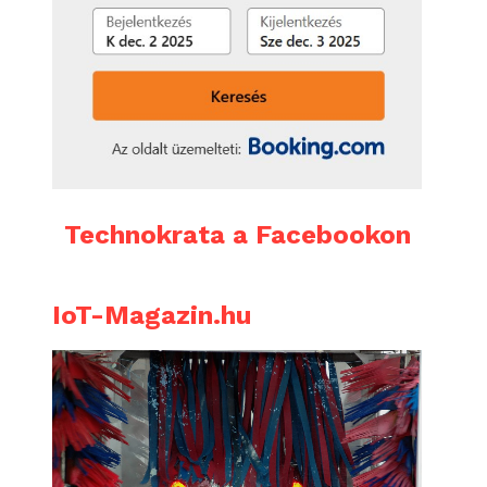
Technokrata a Facebookon
IoT-Magazin.hu