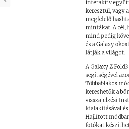
interaktív együ
keresztül, vagy 
megfelelő hashta
mintákat. A cél,
mind pedig köve
és a Galaxy oko
látják a világot.
A Galaxy Z Fold3
segítségével azo
Többablakos mód
kereshetők a bön
visszajelzési In
kialakításával és
Hajlított módba
fotókat készíthet