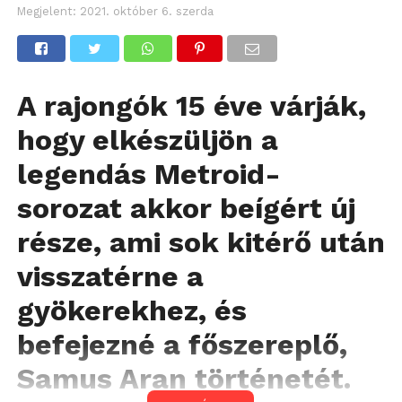
Megjelent:
2021. október 6. szerda
A rajongók 15 éve várják,
hogy elkészüljön a
legendás Metroid-
sorozat akkor beígért új
része, ami sok kitérő után
visszatérne a
gyökerekhez, és
befejezné a főszereplő,
Samus Aran történetét.