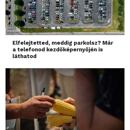
Elfelejtetted, meddig parkolsz? Már
a telefonod kezdőképernyőjén is
láthatod