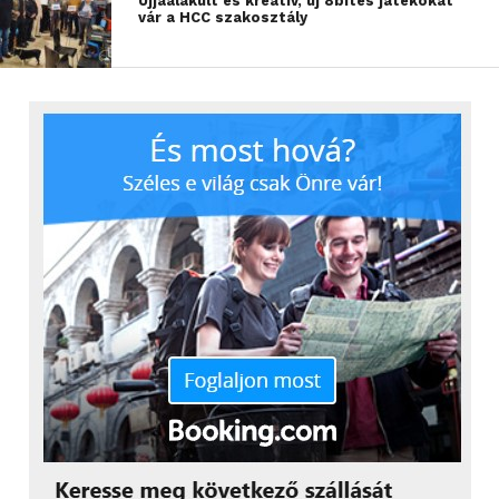
Újjáalakult és kreatív, új 8bites játékokat
vár a HCC szakosztály
Az évek során újra és újra előkerült a Metroid Dread
neve különböző módokon, azonban belsős
információk alapján arról lehetett hallani, hogy a
projekt csak tengődik és valójában nem igazán halad
semerre. Eközben a 2010-ben megjelent új rész, a
Metroid: Other M langyosabb fogadtatásra talált, így
a rajongók egyre hangosabbá váltak: szerették volna,
ha a sorozar visszatér a gyökereihez.
AZONBAN NAGYON ÚGY TŰNT, HOGY A NINTENDO
BELSŐS FEJLESZTŐCSAPATAI NEM TUDTAK ÚGY
HOZZÁNYÚLNI A JÁTÉKHOZ, HOGY AZ ELNYERJE