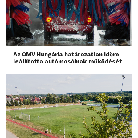
Az OMV Hungária határozatlan időre
leállította autómosóinak működését