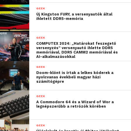
2D-s környezetbe ágyazva hozza vissza a klasszikus
GEEK
játékmenetet. Ez pedig egy olyan pillanat lesz, amire
Új Kingston FURY, a versenyautók által
a rajongók már 15 éve várnak.
ihletett DDR5-memória
A Nintendo és a Metroid-játékok nagyfőnöke,
Yoshio Sakamoto annak idején a Game Boy
GEEK
COMPUTEX 2024: „Határokat feszegető
Advance-ra készült Metroid Fusion folytatásának
versenyzés” versenyautó ihlette DDR5
szánta a Dreadet, de már a Nintendo DS-konzolra,
memóriával, DDR5 CAMM2 memóriával és
AI-alkalmazásokkal
hamar kiderült azonban, hogy ennek a hardvere
nem elég erős ahhoz, hogy meg lehessen valósítani
GEEK
Doom-klónt is írtak a lelkes kóderek a
a Sakamoto által elképzelt játékot. Kétszer is
nyolcvanas évekbeli magyar házi
megpróbálták tető alá hozni az anyagot, először
számítógépre
2005-ben majd 2008-ban, de egyik alkalommal sem
jártak sikerrel.
GEEK
A Commodore 64 és a Wizard of Wor a
legnépszerűbb a retrózók körében
GEEK