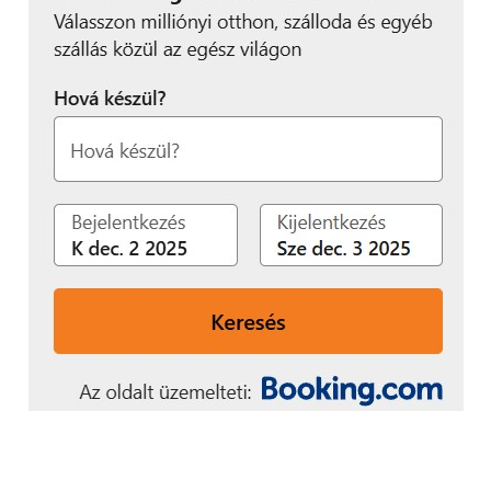
SAKAMOTO TETSZÉSÉT, ÍGY A METROID PRIME-OT
KÖVETŐEN VÉGÜL ISMÉT EGY NYUGATI STÚDIÓ
LETT A MEGMENTŐ, MÉGPEDIG A SPANYOL
MERCURYSTEAM.
A MercurySteam azért is tűnhetett ideális
választásnak, mert egy másik legendás japán
játékfejlesztővel, a Metal Gear Solidról ismert Hideo
Kojimával közösen már sikeresen támasztották fel
egy klasszikus japán játéksorozatot, a Castlevaniát. A
trilógiának szánt Castlevania: Lords of Shadow első
része kifejezetten jó fogadtatásra is talált, azonban a
sorozat 2014-ben megjelent záró darabjára már
elfogyott a lendület, a játék borzalmasan sikerült.