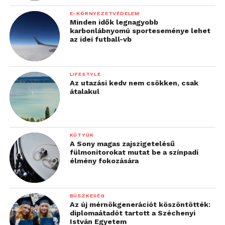
E-KÖRNYEZETVÉDELEM
Minden idők legnagyobb
karbonlábnyomú sporteseménye lehet
az idei futball-vb
Forrás:
ORIGO
LIFESTYLE
Az utazási kedv nem csökken, csak
átalakul
KÜTYÜK
A Sony magas zajszigetelésű
fülmonitorokat mutat be a színpadi
élmény fokozására
BÜSZKESÉG
Az új mérnökgenerációt köszöntötték:
diplomaátadót tartott a Széchenyi
István Egyetem