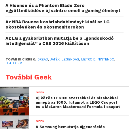
RÖGTÖN ÚGY, HOGY VISSZATÉR AZ EREDETI, 2D-S
A Hisense és a Phantom Blade Zero
GYÖKEREKHEZ.
együttműködése új szintre emeli a gaming élményt
Az eredeti Metroid még 1986-ban jelent meg a
Az NBA Bounce kosárlabdaélményt kínál az LG
okostévéken és okosmonitorokon
Nintendo első konzoljára, a NES-re, amit aztán 1991-
ben követett egy folytatás, már a Game Boyra, majd
Az LG a gyakorlatban mutatja be a „gondoskodó
rögtön egy másik 1994-ben a Super Nintendo-
intelligenciát” a CES 2026 kiállításon
konzolra. Ez a rész a Super Marióhoz hasonlóan a
Super Metroid nevet kapta, és elképesztő sikert
TOVÁBBI CIKKEK:
DREAD
,
JÁTÉK
,
LEGENDÁS
,
METROID
,
NINTENDO
,
PLATFORM
aratott, sokan a mai napig a valaha készült egyik
legjobb játéknak tartják.
További Geek
A Metroid egyébként alapvetően számos ponton
hasonlít a Marióhoz, így tehát nagyon fontos benne
GEEK
Új közös LEGO® szettekkel és sisakokkal
az ugrálás és a platformerkedés, azonban emellett a
ünnepli az 1000. futamot a LEGO Csoport
szabad felfedezés és a harc is központi szerepet
és a McLaren Mastercard Formula 1 csapat
kapott a játékban. Emellett nagyon érdekes, hogy a
sisakot viselő főhős neve Samus Aran, ami alapján
GEEK
A Samsung bemutatja újgenerációs
nem feltétlenül lehetne következtetni arra, hogy