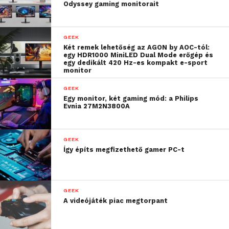
Odyssey gaming monitorait
egy nő, pedig bizony az.
EZT A DÖNTÉST MÁR AZ ELSŐ RÉSZ FEJLESZTÉSE
GEEK
KÖZBEN HOZTÁK MEG A KÉSZÍTŐK, ÉS EZZEL A
Két remek lehetőség az AGON by AOC-tól:
egy HDR1000 MiniLED Dual Mode erőgép és
METROID VOLT AZ EGYIK ELSŐ JÁTÉK, AMINEK A
egy dedikált 420 Hz-es kompakt e-sport
monitor
KÖZPONTI SZEREPLŐJE EGY NŐ VOLT.
GEEK
Egy monitor, két gaming mód: a Philips
Evnia 27M2N3800A
GEEK
Így építs megfizethető gamer PC-t
GEEK
A videójáték piac megtorpant
Ahogy a Nintendo játékaira jellemző, a történet a