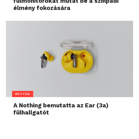
fülmonitorokat mutat be a színpadi
élmény fokozására
KÜTYÜK
A Nothing bemutatta az Ear (3a)
fülhallgatót