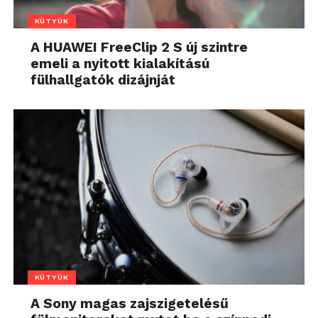
KÜTYÜK
A HUAWEI FreeClip 2 S új szintre
emeli a nyitott kialakítású
fülhallgatók dizájnját
KÜTYÜK
A Sony magas zajszigetelésű