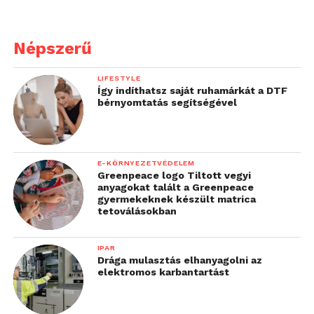
Népszerű
LIFESTYLE
Így indíthatsz saját ruhamárkát a DTF
bérnyomtatás segítségével
E-KÖRNYEZETVÉDELEM
Greenpeace logo Tiltott vegyi
anyagokat talált a Greenpeace
gyermekeknek készült matrica
tetoválásokban
IPAR
Drága mulasztás elhanyagolni az
elektromos karbantartást