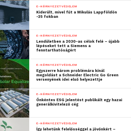
E-KÖRNYEZETVÉDELEM
Kiderült, mivel fűt a Mikulás Lappföldön
-25 fokban
E-KÖRNYEZETVÉDELEM
Lendületben a 2030-as célok felé – újabb
lépéseket tett a Siemens a
fenntarthatóságért
Az LG látványos kiállításán a második generációs,
E-KÖRNYEZETVÉDELEM
prémium LG SIGNATURE termékcsalád legújabb
Egyszerre három problémára kínál
modelljei is megtekinthetőek. Ezek közé tartozik
megoldást a Schneider Electric Go Green
versenyének idei első helyezettje
egy energiatakarékos és ruhakímélő hőszivattyús
mosó-szárítógép, valamint a Dual InstaView™
E-KÖRNYEZETVÉDELEM
hűtőszekrény, amelynek mindkét ajtaján InstaView
Önkéntes ESG jelentést publikált egy hazai
ablak kapott helyet – e technológia lényege, hogy az
generálkivitelező cég
üvegre kettőt koppintva a felhasználók az ajtó
kinyitása nélkül nézhetnek be a hűtő belsejébe.
E-KÖRNYEZETVÉDELEM
Így lehetünk felelősséggel a jövőnkért –
A látogatók két izgalmas, új alulfagyasztós hűtővel –