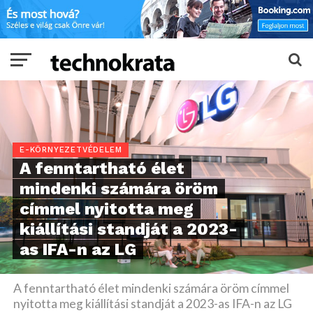
E-KÖRNYEZETVÉDELEM
A fenntartható élet
mindenki számára öröm
címmel nyitotta meg
kiállítási standját a 2023-
as IFA-n az LG
A fenntartható élet mindenki számára öröm címmel
nyitotta meg kiállítási standját a 2023-as IFA-n az LG