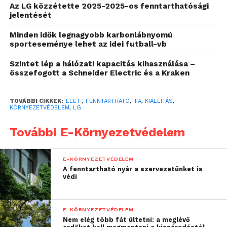
fenntarthatóbbá teszik a mindennapi háztartási
Az LG közzétette 2025-2025-os fenntarthatósági
tevékenységeket. A Smart Cottage nevű
jelentését
fenntartható okosház mellett csúcskategóriás,
Minden idők legnagyobb karbonlábnyomú
energiahatékony készülékeket, személyre szabható
sporteseménye lehet az idei futball-vb
funkciókkal felszerelt háztartási gépeket, valamint
Szintet lép a hálózati kapacitás kihasználása –
az európai piacot célzó prémium készülékeket és
összefogott a Schneider Electric és a Kraken
szolgáltatásokat is megismerhetnek.
TOVÁBBI CIKKEK:
ÉLET-
,
FENNTARTHATÓ
,
IFA
,
KIÁLLÍTÁS
,
KÖRNYEZETVÉDELEM
,
LG
További E-Környezetvédelem
E-KÖRNYEZETVÉDELEM
A fenntartható nyár a szervezetünket is
védi
E-KÖRNYEZETVÉDELEM
Nem elég több fát ültetni: a meglévő
A közvetlenül a stand bejáratánál látható Smart