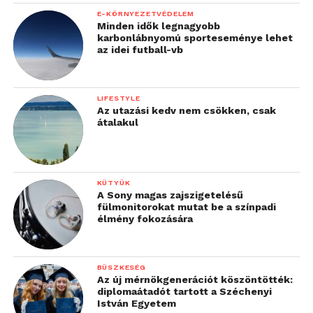
A 2023-as IFA kiállítás látogatói szeptember 1-5.
E-KÖRNYEZETVÉDELEM
között, a Messe Berlin 18. csarnokában tekinthetik
Minden idők legnagyobb
meg az LG fenntartható faluját, és annak
karbonlábnyomú sporteseménye lehet
az idei futball-vb
okosotthon-megoldásait. A termékek elérhetősége
régiónként és országonként eltérő lehet.
LIFESTYLE
Az utazási kedv nem csökken, csak
További friss híreket talál a
Technokrata
főoldalán!
átalakul
Csatlakozzon hozzánk a
Facebookon
is!
KÜTYÜK
A Sony magas zajszigetelésű
fülmonitorokat mutat be a színpadi
élmény fokozására
BÜSZKESÉG
Az új mérnökgenerációt köszöntötték:
diplomaátadót tartott a Széchenyi
István Egyetem