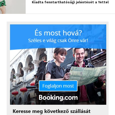
Kiadta fenntarthatósági jelentését a Yettel
MoodUP™ és MoodUP-funkciós InstaView – is
megismerkedhetnek az LG kiállításán. A MoodUP
technológia lényege, hogy a hűtő LED-es
ajtópaneljének színe az LG ThinQ
mobilalkalmazáson keresztül vezérelhető,
változtatható. A MoodUP hűtőszekrény LED-paneljei
környezettudatos, újrahasznosított anyagokból
készültek, míg az InstaView-funkciós MoodUP
modell az adott ételhez leginkább passzoló
beállításokat végzi el, hogy az élelmiszerek minél
tovább frissek maradjanak.
A kiállítási stand utolsó állomása a Cooking Studio
zóna, amely a vállalat új, beépíthető konyhai
megoldásait mutatja be két installáció formájában.
Az európai piacra tervezett energiatakarékos,
prémium kategóriás beépíthető termékek közé
tartozik egy InstaView sütő, egy QuadWash