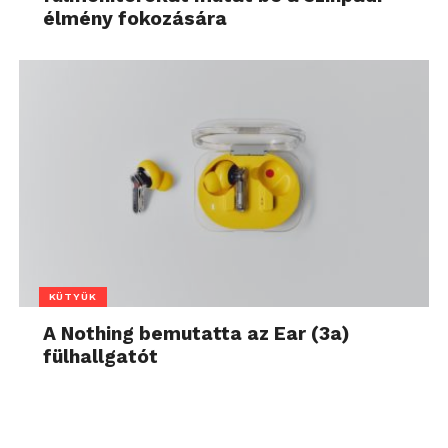
élmény fokozására
KÜTYÜK
A Nothing bemutatta az Ear (3a)
fülhallgatót