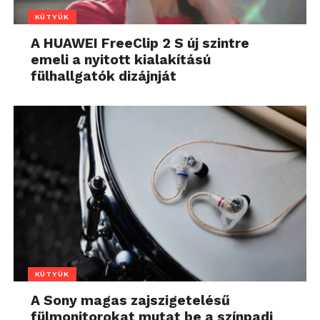
KÜTYÜK
A HUAWEI FreeClip 2 S új szintre
emeli a nyitott kialakítású
fülhallgatók dizájnját
KÜTYÜK
A Sony magas zajszigetelésű
fülmonitorokat mutat be a színpadi