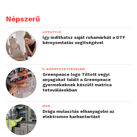
„Továbbra is olyan
Népszerű
innovatív készülékeket
fejlesztünk majd,
LIFESTYLE
Így indíthatsz saját ruhamárkát a DTF
amelyek nemcsak
bérnyomtatás segítségével
kényelmet és örömet
nyújtanak a
felhasználóknak, de
E-KÖRNYEZETVÉDELEM
Greenpeace logo Tiltott vegyi
aktívan támogatják is
anyagokat talált a Greenpeace
gyermekeknek készült matrica
őket a fenntarthatóbb
tetoválásokban
életmóddal kapcsolatos
IPAR
mindennapi
Drága mulasztás elhanyagolni az
elektromos karbantartást
erőfeszítéseikben.”