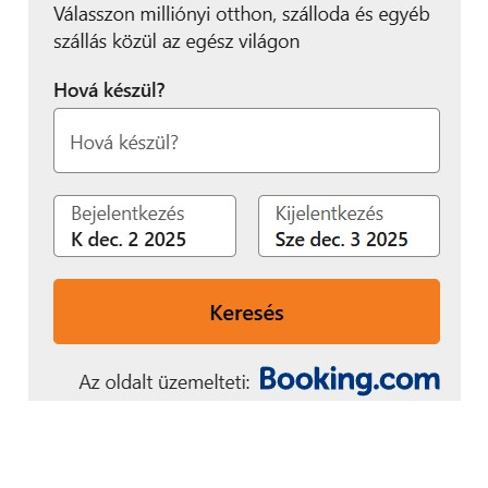
mosogatógép és egy pultba süllyeszthető
páraelszívóval felszerelt indukciós főzőlap is.
„Nagy örömmel mutatjuk
be fejlett,
energiahatékony
háztartási
megoldásainkat az LG
fenntartható faluként
kialakított kiállítási
standján”
– mondta Lyu Jae-cheol, az LG háztartásigép- és
légkondicionáló üzletágának elnöke.