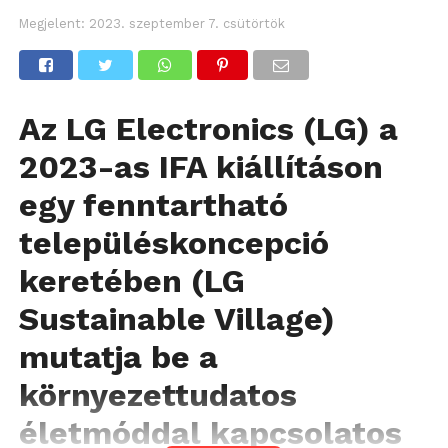
Megjelent:
2023. szeptember 7. csütörtök
Az LG Electronics (LG) a
2023-as IFA kiállításon
egy fenntartható
településkoncepció
keretében (LG
Sustainable Village)
mutatja be a
környezettudatos
életmóddal kapcsolatos