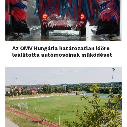
Az OMV Hungária határozatlan időre
leállította autómosóinak működését