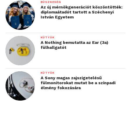
BÜSZKESÉG
Az új mérnökgenerációt köszöntötték:
diplomaátadót tartott a Széchenyi
István Egyetem
KÜTYÜK
A Nothing bemutatta az Ear (3a)
fülhallgatót
KÜTYÜK
A Sony magas zajszigetelésű
fülmonitorokat mutat be a színpadi
élmény fokozására