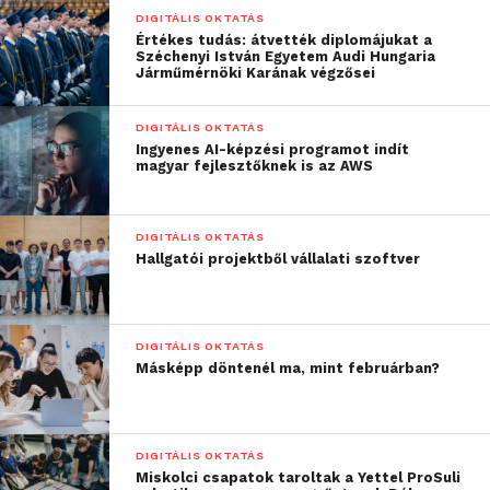
is látni kell, hogy
DIGITÁLIS OKTATÁS
napjainkban az
Értékes tudás: átvették diplomájukat a
Széchenyi István Egyetem Audi Hungaria
Járműmérnöki Karának végzősei
egyetemekről kikerülő
végzősök olyan turbulens
DIGITÁLIS OKTATÁS
piaci viszonyok között
Ingyenes AI-képzési programot indít
magyar fejlesztőknek is az AWS
kezdik meg pályájukat,
ahol a mindennapi
DIGITÁLIS OKTATÁS
munkavégzéshez
Hallgatói projektből vállalati szoftver
folyamatosan frissen
tartott gyakorlati
DIGITÁLIS OKTATÁS
szaktudásra van szükség.
Másképp döntenél ma, mint februárban?
Mindenkinek az az
érdeke, hogy ezzel már
DIGITÁLIS OKTATÁS
akkor rendelkezzenek,
Miskolci csapatok taroltak a Yettel ProSuli