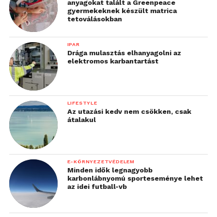
anyagokat talált a Greenpeace
gyermekeknek készült matrica
tetoválásokban
IPAR
Drága mulasztás elhanyagolni az
elektromos karbantartást
LIFESTYLE
Az utazási kedv nem csökken, csak
átalakul
E-KÖRNYEZETVÉDELEM
Minden idők legnagyobb
karbonlábnyomú sporteseménye lehet
az idei futball-vb