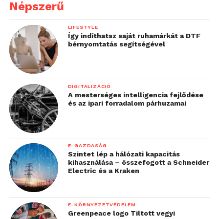
Népszerű
LIFESTYLE
Így indíthatsz saját ruhamárkát a DTF
bérnyomtatás segítségével
DIGITALIZÁCIÓ
A mesterséges intelligencia fejlődése
és az ipari forradalom párhuzamai
E-GAZDASÁG
Szintet lép a hálózati kapacitás
kihasználása – összefogott a Schneider
Electric és a Kraken
E-KÖRNYEZETVÉDELEM
Greenpeace logo Tiltott vegyi