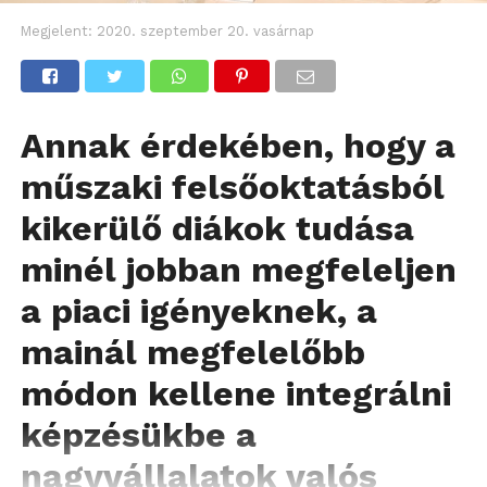
Megjelent:
2020. szeptember 20. vasárnap
Annak érdekében, hogy a
műszaki felsőoktatásból
kikerülő diákok tudása
minél jobban megfeleljen
a piaci igényeknek, a
mainál megfelelőbb
módon kellene integrálni
képzésükbe a
nagyvállalatok valós