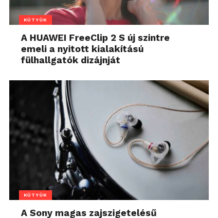
KÜTYÜK
A HUAWEI FreeClip 2 S új szintre
emeli a nyitott kialakítású
fülhallgatók dizájnját
KÜTYÜK
A Sony magas zajszigetelésű