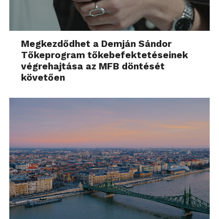
Megkezdődhet a Demján Sándor
Tőkeprogram tőkebefektetéseinek
végrehajtása az MFB döntését
követően