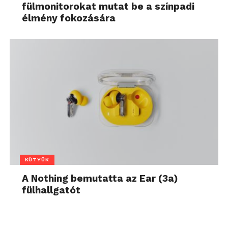
fülmonitorokat mutat be a színpadi
élmény fokozására
KÜTYÜK
A Nothing bemutatta az Ear (3a)
fülhallgatót