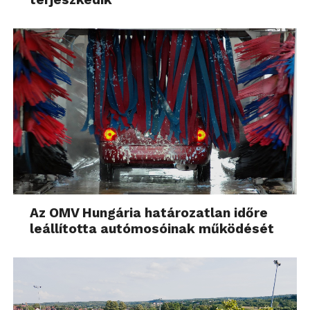
Az OMV Hungária határozatlan időre
leállította autómosóinak működését