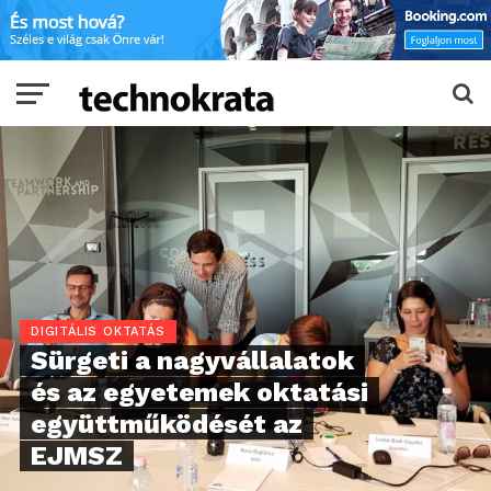
DIGITÁLIS OKTATÁS
Sürgeti a nagyvállalatok
és az egyetemek oktatási
együttműködését az
EJMSZ