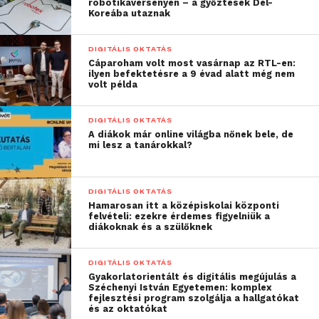
robotikaversenyen – a győztesek Dél-
mikor első állásukat
Koreába utaznak
elvállalják. Emiatt is
DIGITÁLIS OKTATÁS
szorgalmazzuk azt, hogy
Cáparoham volt most vasárnap az RTL-en:
ilyen befektetésre a 9 évad alatt még nem
az állam bevonásával egy
volt példa
olyan oktatási
DIGITÁLIS OKTATÁS
együttműködés jöjjön
A diákok már online világba nőnek bele, de
mi lesz a tanárokkal?
létre a felsőoktatási
intézmények, illetve a
DIGITÁLIS OKTATÁS
nagyvállalatok közt, ami
Hamarosan itt a középiskolai központi
felvételi: ezekre érdemes figyelniük a
a piaci tudástranszfer
diákoknak és a szülőknek
lehető leghatékonyabb
DIGITÁLIS OKTATÁS
módját biztosítja.
Gyakorlatorientált és digitális megújulás a
Széchenyi István Egyetemen: komplex
Egyértelmű, hogy a
fejlesztési program szolgálja a hallgatókat
és az oktatókat