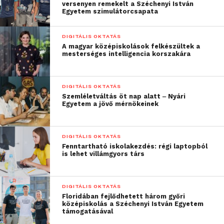
megbízott szakértők valós helyzeteket modellező
versenyen remekelt a Széchenyi István
Egyetem szimulátorcsapata
gyakorlatokat tudnának tartani, melyek segítségével
a diákok olyan képességeiket fejleszthetik, mint a
konfliktuskezelés, a visszajelzés adása, a csoporton
DIGITÁLIS OKTATÁS
A magyar középiskolások felkészültek a
belüli kommunikáció, beleértve ebbe a külföldi
mesterséges intelligencia korszakára
kollégákkal történő kapcsolattartást is.
Az EJMSZ nyitott arra, hogy felelős szakmai
DIGITÁLIS OKTATÁS
Szemléletváltás öt nap alatt ‒ Nyári
szervezetként a felsőfokú képzések fejlesztéséről
Egyetem a jövő mérnökeinek
szakmai párbeszédet kezdeményezzen a
folyamatban érdekelt összes résztvevő bevonásával.
DIGITÁLIS OKTATÁS
Fenntartható iskolakezdés: régi laptopból
is lehet villámgyors társ
DIGITÁLIS OKTATÁS
Floridában fejlődhetett három győri
középiskolás a Széchenyi István Egyetem
támogatásával