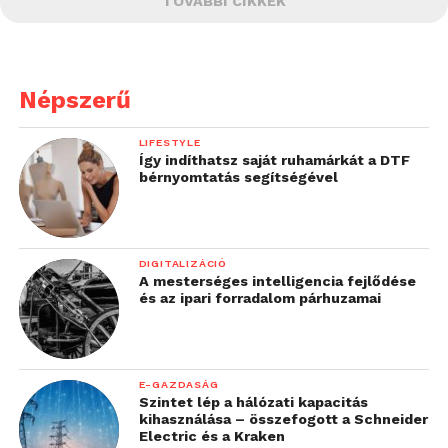
TOVÁBBI CIKKEK
Népszerű
LIFESTYLE
Így indíthatsz saját ruhamárkát a DTF
bérnyomtatás segítségével
DIGITALIZÁCIÓ
A mesterséges intelligencia fejlődése
és az ipari forradalom párhuzamai
E-GAZDASÁG
Szintet lép a hálózati kapacitás
kihasználása – összefogott a Schneider
Electric és a Kraken