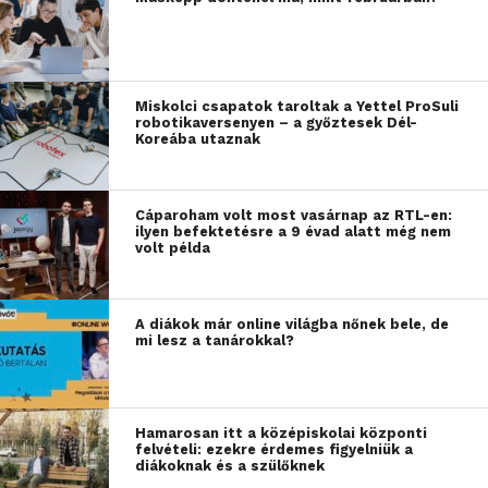
Miskolci csapatok taroltak a Yettel ProSuli
robotikaversenyen – a győztesek Dél-
Koreába utaznak
Cáparoham volt most vasárnap az RTL-en:
ilyen befektetésre a 9 évad alatt még nem
volt példa
A diákok már online világba nőnek bele, de
mi lesz a tanárokkal?
Hamarosan itt a középiskolai központi
felvételi: ezekre érdemes figyelniük a
diákoknak és a szülőknek