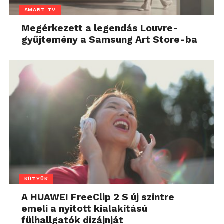
SMART-TV
Megérkezett a legendás Louvre-
gyűjtemény a Samsung Art Store-ba
KÜTYÜK
A HUAWEI FreeClip 2 S új szintre
emeli a nyitott kialakítású
fülhallgatók dizájnját