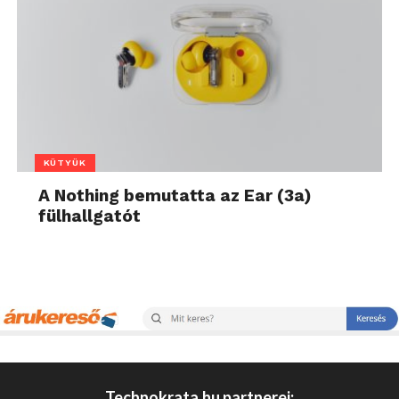
KÜTYÜK
A Nothing bemutatta az Ear (3a)
fülhallgatót
Technokrata.hu partnerei: