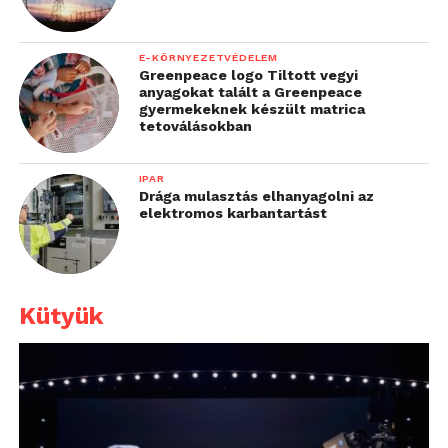
E-KÖRNYEZETVÉDELEM
Greenpeace logo Tiltott vegyi
anyagokat talált a Greenpeace
gyermekeknek készült matrica
tetoválásokban
IPAR
Drága mulasztás elhanyagolni az
elektromos karbantartást
Kütyük