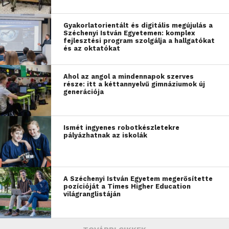
Gyakorlatorientált és digitális megújulás a
Széchenyi István Egyetemen: komplex
fejlesztési program szolgálja a hallgatókat
és az oktatókat
Ahol az angol a mindennapok szerves
része: itt a kéttannyelvű gimnáziumok új
generációja
Ismét ingyenes robotkészletekre
pályázhatnak az iskolák
A Széchenyi István Egyetem megerősítette
pozícióját a Times Higher Education
világranglistáján