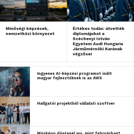
Minőségi képzések,
Értékes tudás: átvették
nemzetközi környezet
diplomájukat a
Széchenyi István
Egyetem Audi Hungaria
Járműmérnöki Karának
végzősei
Ingyenes AI-képzési programot indít
magyar fejlesztőknek is az AWS
Hallgatói projektből vállalati szoftver
Másképp döntenél ma, mint februárban?