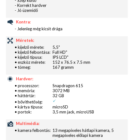
- Szép külső
- Korrekt hardver
A Huawei már jó ideje saját kezelőfelülettel látja el
- Jó üzemidő
androidos készülékeit, ezt ők EMUI-nak hívják. A G8
Kontra:
sem kivétel, ezen a 3.1-es verziót kapjuk meg, amely
- Jelenleg még kicsit drága
Android 5.1.1 alapú, a gyártó viszont már készíti a 6.0-
t is rá, szóval a frissítés hamarosan érkezik.
Méretek:
• kijelző mérete:
5,5"
• kijelző felbontása:
Full HD"
• kijelző típusa:
IPS LCD"
• eszköz mérete:
152 x 76.5 x 7.5 mm
• tömeg:
167 gramm
Hardver:
• processzor:
Snapdragon 615
• memória:
3072 MB
• háttértár:
32 GB
• bővíthetőség:
• kártya típusa:
microSD
• portok:
3,5 mm jack, microUSB
Multimédia:
• kamera felbontás:
13 megapixeles hátlapi kamera, 5
megapixeles előlapi kamera