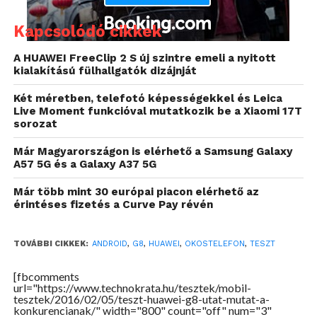
Kapcsolódó cikkek
A HUAWEI FreeClip 2 S új szintre emeli a nyitott
kialakítású fülhallgatók dizájnját
Két méretben, telefotó képességekkel és Leica
Live Moment funkcióval mutatkozik be a Xiaomi 17T
A tesztpéldány fehér előlappal és pezsgőszínű
sorozat
hátlappal rendelkezett, de ez egy cseppet sem ront a
látványon. Már az előd G7 is igen dekoratív készülék
Már Magyarországon is elérhető a Samsung Galaxy
A57 5G és a Galaxy A37 5G
volt, a G8 pedig még ezt próbálja meg fokozni. Az
előlapot borító, lekerekített szélű Gorilla Glass
Már több mint 30 európai piacon elérhető az
üveglap és a ház többi részét kitevő, egyetlen
érintéses fizetés a Curve Pay révén
darabból álló fémborítás látványra és fogásra is
hihetlenül magas minőségi hatást kelt. Az
TOVÁBBI CIKKEK:
ANDROID
,
G8
,
HUAWEI
,
OKOSTELEFON
,
TESZT
összeszerelési minőség gyakorlatilag kifogástalan, a
csúcskategóriában is simán megállná a helyét.
[fbcomments
url="https://www.technokrata.hu/tesztek/mobil-
Formailag nem sokat változtattak az elődhöz képest,
tesztek/2016/02/05/teszt-huawei-g8-utat-mutat-a-
de ez nem baj.
konkurencianak/" width="800" count="off" num="3"