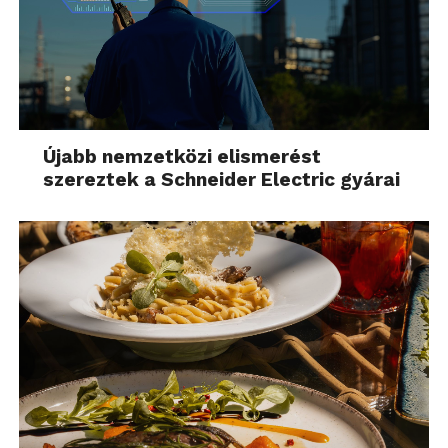
kivitelt megbízható GSM boltokban kb. 90 ezer
forintért, míg gyártói garanciás kivitelben kb. 110
ezer forintért kaphatjuk meg. Ez utóbbi már kicsit
soknak hangzik a hardver tekintetében, ám aki egy
nagykijelzős, középkategóriás telefont szeretne,
messze átlag feletti kidolgozásban, annak érdemes
Újabb nemzetközi elismerést
rá áldoznia, mert nagyon jó készülék.
szereztek a Schneider Electric gyárai