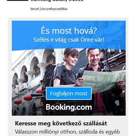
teszt
|
összehasonlítás
Természetesen a szép felület mellé kapunk extra
alkalmazásokat, amelyek ráadásul hasznosak is. Ilyen
például a Telefonkezelő, ami igazából kilenc
funkcióval bír, találunk itt zaklatásszűrőt, RAM és