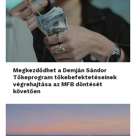
Megkezdődhet a Demján Sándor
Tőkeprogram tőkebefektetéseinek
végrehajtása az MFB döntését
követően