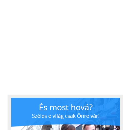
Elégedettebbek voltunk viszont a zenei téren
nyújtott teljesítményével. Egyrészt a saját lejátszó
sokkal szebb a Google-énál, ráadásul tud pár extrát
is. Szűréssel állíthatjuk, hogy honnan és milyen
zenéket jelenítsen meg, van időzítő, dalszöveg,
viszont hangszínszabályzó helyett csak a fix Dolby
DTS kapcsolható ki-be.