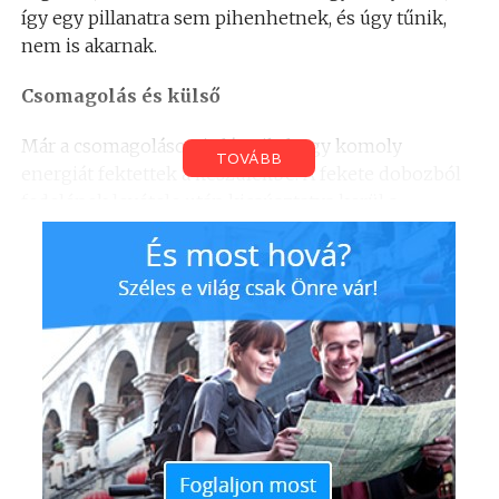
így egy pillanatra sem pihenhetnek, és úgy tűnik,
nem is akarnak.
Csomagolás és külső
Már a csomagoláson is látszik, hogy komoly
TOVÁBB
energiát fektettek a készülékbe. A fekete dobozból
fedelének levétele után kicsúsztatva kerül a
kezünkbe a telefon, a tartozékok és a kevéske papír
külön került elhelyezésre. A hálózati töltőfej és az
USB adatkábel mellett egy sztereó fülesnek is jutott
hely, illetve a SIM-tálca nyitásához is kapunk tüskét.
És hogy milyen maga a telefon külsőre? Egyszerűen
gyönyörű.