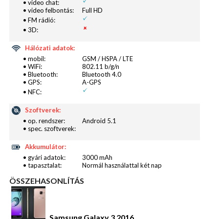
• video chat:
• video felbontás:
Full HD
• FM rádió:
• 3D:
Hálózati adatok:
Addig sem kell viszont szomorkodni, mert a
• mobil:
GSM / HSPA / LTE
rendszer meglehetősen korrekt módon kiszolgál
• WiFi:
802.11 b/g/n
• Bluetooth:
Bluetooth 4.0
minket. Nincs alkalmazásmenü, mindent a
• GPS:
A-GPS
kezdőképernyőkön találunk, persze szabadon
• NFC:
rendezgethetünk, létrehozhatunk mappákat is, a
Szoftverek:
káosz megelőzésére. A Google felületéhez képest
• op. rendszer:
Android 5.1
jóval több testreszabási lehetőségünk van, ráadásul a
• spec. szoftverek:
gyári grafikai elemekkel sem találkozunk sehol. A
Akkumulátor:
legfontosabb, hogy komplett témákkal tudjuk
• gyári adatok:
3000 mAh
módosítani a kinézetet, de az egyes részelemek
• tapasztalat:
Normál használattal két nap
külön-külön is variálhatók, így gyakorlatilag teljesen
ÖSSZEHASONLÍTÁS
egyedi megjelenést állíthatunk össze.
Samsung Galaxy 3 2016