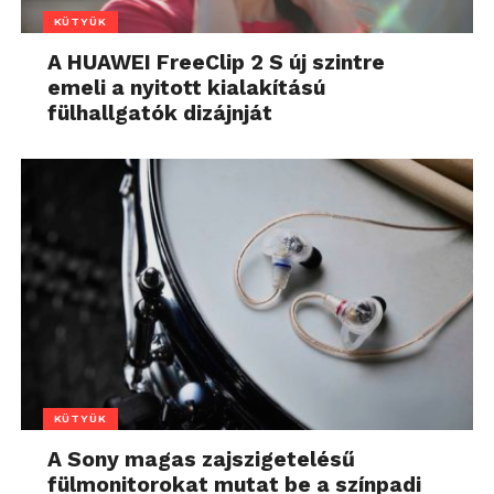
KÜTYÜK
A HUAWEI FreeClip 2 S új szintre
emeli a nyitott kialakítású
fülhallgatók dizájnját
KÜTYÜK
A Sony magas zajszigetelésű
fülmonitorokat mutat be a színpadi