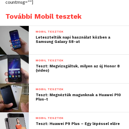
countmsg=""]
További Mobil tesztek
MOBIL TESZTEK
Leteszteltük napi használat közben a
Samsung Galaxy S8-at
MOBIL TESZTEK
Teszt: Megvizsgáltuk, milyen az új Honor 8
(video)
Nem egy apró telefon, hosszát és szélességét
vékonyságával ellensúlyozza. Elöl továbbra is egy 5,5
MOBIL TESZTEK
hüvelykes kijelzőt nézhetünk, ám a felbontást
Teszt: Megnéztük magunknak a Huawei P10
immár Full HD-re tolták fel, úgyhogy a
Plus-t
képminőségre sem lehet egy rossz szavunk sem.
Alul és felul egész szerény a kávák mérete, viszont
MOBIL TESZTEK
az oldalaknál kissé csaltak, bekapcsolás után látszik,
Teszt: Huawei P9 Plus – Egy lépéssel előre
hogy az üvegen belül van még egy fekete keret a