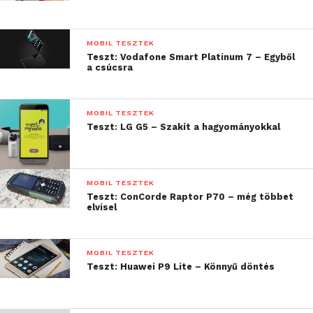
tényleges képernyő körül. Alul nincsenek
kezelőgombok, azokat is a kijelzőre költöztették
MOBIL TESZTEK
virtuális formában. Felülről nem hiányzik semmi, az
Teszt: Vodafone Smart Platinum 7 – Egyből
előlapi kamera és a szokásos fény-, illetve
a csúcsra
közelségszenzorok mellett a jelzőfényről sem
feledkeztek meg. Hátulról is gyönyörű a látvány, a
MOBIL TESZTEK
hűvös fém felületét alul némi felirat, felül pedig a
Teszt: LG G5 – Szakít a hagyományokkal
süllyesztett ujjlenyomat-olvasó, illetve a kamera
kissé kiemelkedő optikája töri meg. A két végén lévő
betét az antennák kivezetését rejti, ezek
MOBIL TESZTEK
műanyagból készültek, de tapintásra ezt szinte nem
Teszt: ConCorde Raptor P70 – még többet
is érezzük. Oldalt már igazi minimalizmus uralkodik,
elvisel
jobbra van a bekapcsoló és a hangerőszabályzó,
baloldalt a SIM-tálca, alul a microUSB, míg felül a 3,5
MOBIL TESZTEK
mm-es jack.
Teszt: Huawei P9 Lite – Könnyű döntés
Hardver