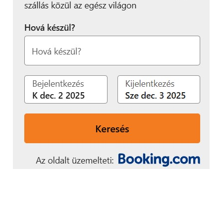
tárhely tisztítót, illetve energiatakarékossági
opciókat. Ha bármilyen kérdésünk vagy problémánk
lenne a telefonnal, a HiCare segítségével rögtön
felvehetjük a kapcsolatot a Huawei helyi
képviseletével, akár Facebookon is.