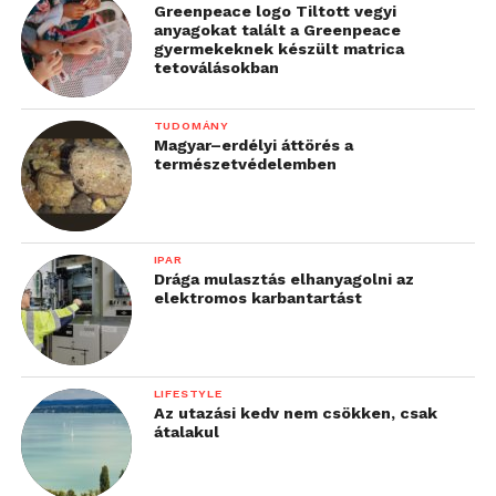
Greenpeace logo Tiltott vegyi
elvégre az optikai képstabilizátor messze nem
anyagokat talált a Greenpeace
elterjedt még ezen a szinten.
gyermekeknek készült matrica
tetoválásokban
TUDOMÁNY
Magyar–erdélyi áttörés a
természetvédelemben
IPAR
Drága mulasztás elhanyagolni az
elektromos karbantartást
LIFESTYLE
Az utazási kedv nem csökken, csak
átalakul
Ha belépünk a kamerához, akkor oldalirányban
választhatunk az üzemmódok között. Külön részt