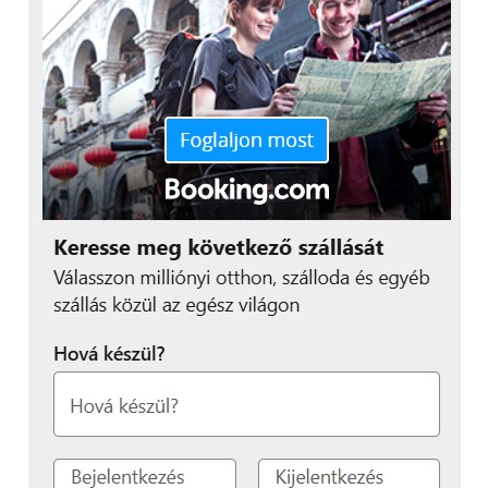
Jó pont, hogy adnak hozzá fülest, ami kinézetre
eléggé hasonlít egy bizonyos almás cég termékéhez.
Használat közben elég kényelmes, a hangzása sem
rossz, viszont a DTS hol javít, hol ront az
eredményen, ezért lett volna jó egy önálló hangszín
lehetőség. Aki megunja a saját zenelistáját, annak
van rádió is, egyszerű, jól néz ki és működik.