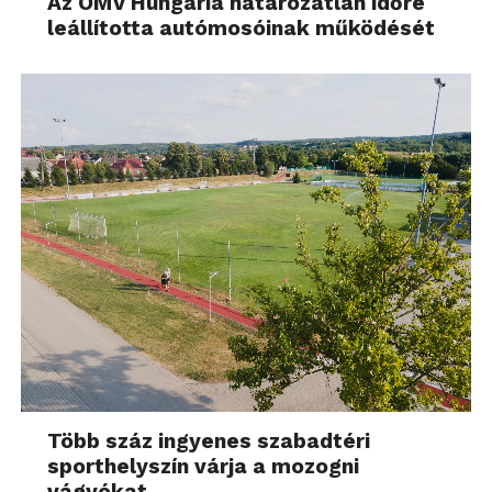
Az OMV Hungária határozatlan időre
leállította autómosóinak működését
Több száz ingyenes szabadtéri
sporthelyszín várja a mozogni
vágyókat