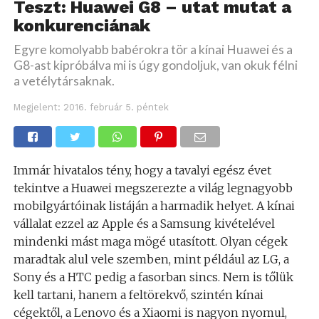
Teszt: Huawei G8 – utat mutat a
konkurenciának
Egyre komolyabb babérokra tör a kínai Huawei és a
G8-ast kipróbálva mi is úgy gondoljuk, van okuk félni
a vetélytársaknak.
Megjelent:
2016. február 5. péntek
Immár hivatalos tény, hogy a tavalyi egész évet
tekintve a Huawei megszerezte a világ legnagyobb
mobilgyártóinak listáján a harmadik helyet. A kínai
vállalat ezzel az Apple és a Samsung kivételével
mindenki mást maga mögé utasított. Olyan cégek
maradtak alul vele szemben, mint például az LG, a
Sony és a HTC pedig a fasorban sincs. Nem is tőlük
kell tartani, hanem a feltörekvő, szintén kínai
cégektől, a Lenovo és a Xiaomi is nagyon nyomul,