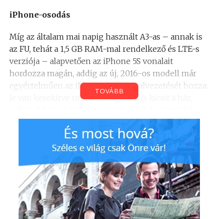
iPhone-osodás
Míg az általam mai napig használt A3-as – annak is
az FU, tehát a 1,5 GB RAM-mal rendelkező és LTE-s
verziója – alapvetően az iPhone 5S vonalait
hordozza magán, addig az új, 2016-os modell már
egyértelműen az iPhone 6-os vonalvezetését hozza:
TOVÁBB
le van kerekítve minden, nagyobb is kicsit a ház,
nehezebb is, alapvetően minőségibb benyomást
kelt.