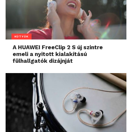
KÜTYÜK
A HUAWEI FreeClip 2 S új szintre
emeli a nyitott kialakítású
fülhallgatók dizájnját