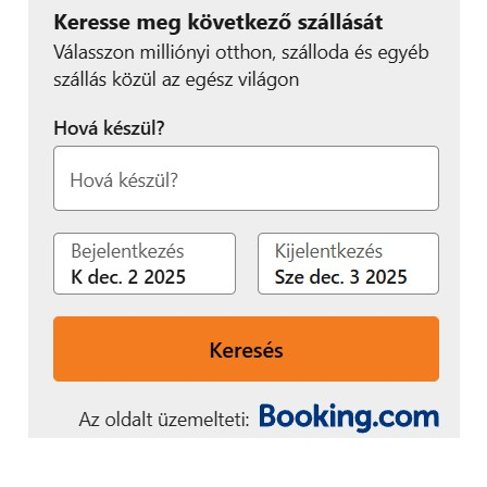
sem vagyok elégedett az elkészült fotókkal.
Rendszeresen alulexponálta a képet a telefon, illetve
a zajszűrés sem jól működik, csakúgy ahogy a
makrofotóknál is sokszor hibázott az új A3-as. Nagy
kár érte, hiszen itt vártam igazán javulást.
Ezen kívül maradt a szokásos szoftveres felhozatal,
HDR fotókat csinálhatunk, Panoráma képeket