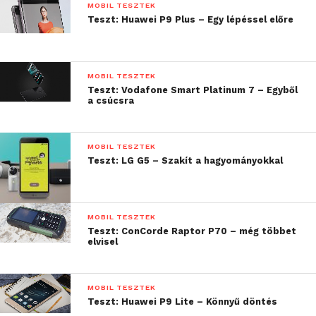
MOBIL TESZTEK
Teszt: Huawei P9 Plus – Egy lépéssel előre
MOBIL TESZTEK
Teszt: Vodafone Smart Platinum 7 – Egyből
a csúcsra
MOBIL TESZTEK
Teszt: LG G5 – Szakít a hagyományokkal
A külsőt illetően az elődhöz képest annyi változott
MOBIL TESZTEK
Teszt: ConCorde Raptor P70 – még többet
még, hogy amellett, hogy vastagabb lett a készülék,
elvisel
az oldalán a hangerő gombot az eddigi billenő, egy
gombos megoldás helyett szétszedték két
billentyűbe, illetve a jobboldalon lévő SIM és SD
MOBIL TESZTEK
Teszt: Huawei P9 Lite – Könnyű döntés
kártya slot-ot már egy nagy fiókkal érhetjük el, nem