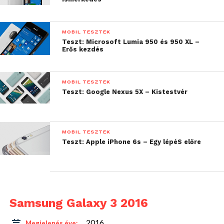
készülék, mint az elődje.
MOBIL TESZTEK
Teszt: Microsoft Lumia 950 és 950 XL –
Erős kezdés
MOBIL TESZTEK
Teszt: Google Nexus 5X – Kistestvér
MOBIL TESZTEK
Teszt: Apple iPhone 6s – Egy lépéS előre
Samsung Galaxy 3 2016
Azért szerencsére az új A3-ason már az újabb
2016
Megjelenés éve: