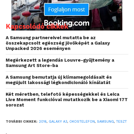
Kapcsolódó cikkek
A Samsung partnereivel mutatta be az
összekapcsolt egészség jövőképét a Galaxy
Unpacked 2026 eseményen
Megérkezett a legendás Louvre-gyűjtemény a
Samsung Art Store-ba
A Samsung bemutatja új klímamegoldásait és
megújult lakossági légkondicionáló kínálatát
A kijelző is megváltozott: az előd, 540 x 960 pixeles
felbontású megjelenítőjét 1280 x 720 pixelesre
Két méretben, telefotó képességekkel és Leica
cserélték. A Super AMOLED panel valamivel
Live Moment funkcióval mutatkozik be a Xiaomi 17T
sorozat
mélyebb színeket hoz és strapabíróbb is, hiszen
teljesen üveg, Gorilla Glass 4 borítást kapott (az
elődben plexi volt), illetve nagyobb is 0,2 collal.
TOVÁBBI CIKKEK:
2016
,
GALAXY A3
,
OKOSTELEFON
,
SAMSUNG
,
TESZT
Mindennel együtt az új A3-as még mindig kompakt,