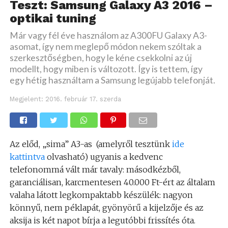
Teszt: Samsung Galaxy A3 2016 –
optikai tuning
Már vagy fél éve használom az A300FU Galaxy A3-
asomat, így nem meglepő módon nekem szóltak a
szerkesztőségben, hogy le kéne csekkolni az új
modellt, hogy miben is változott. Így is tettem, így
egy hétig használtam a Samsung legújabb telefonját.
Megjelent:
2016. február 17. szerda
Az előd, „sima” A3-as (amelyről tesztünk
ide
kattintva
olvasható) ugyanis a kedvenc
telefonommá vált már tavaly: másodkézből,
garanciálisan, karcmentesen 40.000 Ft-ért az általam
valaha látott legkompaktabb készülék: nagyon
könnyű, nem péklapát, gyönyörű a kijelzője és az
aksija is két napot bírja a legutóbbi frissítés óta.