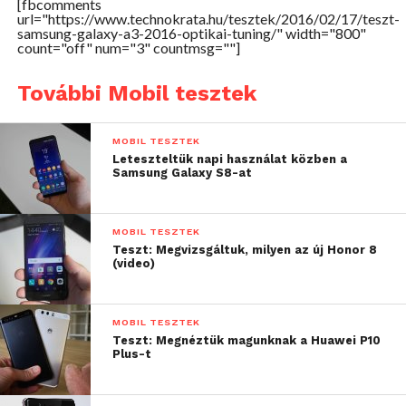
de pont annyival magasabb a kijelzője, hogy a bal
[fbcomments
url="https://www.technokrata.hu/tesztek/2016/02/17/teszt-
felső sarkához fogást kell váltani, és mivel ügyesen
samsung-galaxy-a3-2016-optikai-tuning/" width="800"
count="off" num="3" countmsg=""]
lekerekítették a házat, így simán kicsúszik az ember
kezéből. Nemcsak a kezéből, hanem a zsebéből is, és
További Mobil tesztek
mindenhonnan: az elődnek bizony fényévekkel
jobb volt a fogása. Mindez elsősorban az üvegnek
köszönhető, az előd fém hátlapját ugyanis erre a
MOBIL TESZTEK
Leteszteltük napi használat közben a
csúszós borításra cserélték, ami bár jól néz ki, de
Samsung Galaxy S8-at
mivel a normális használathoz tok kell sokat nem
értek vele. Maradt a kameradudor is, illetve a
Samsung logó és a LED villanó is ismerősként
MOBIL TESZTEK
Teszt: Megvizsgáltuk, milyen az új Honor 8
köszönt ránk.
(video)
MOBIL TESZTEK
Teszt: Megnéztük magunknak a Huawei P10
Plus-t