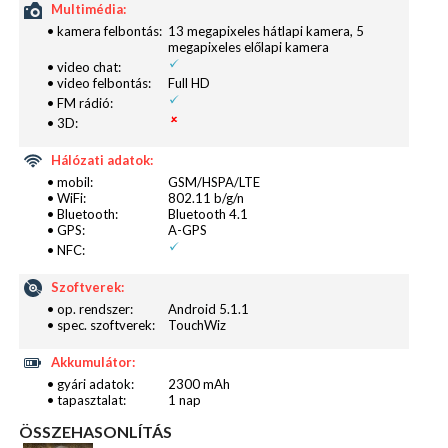
Multimédia:
• kamera felbontás:
13 megapixeles hátlapi kamera, 5
megapixeles előlapi kamera
• video chat:
• video felbontás:
Full HD
• FM rádió:
• 3D:
Hálózati adatok:
Szoftveresen ezen kívül nem történt sok változás, a
• mobil:
GSM/HSPA/LTE
Samsungra jellemző módon a gyári, Google
• WiFi:
802.11 b/g/n
• Bluetooth:
Bluetooth 4.1
alkalmazások mellett néhány extra szoftverrel is
• GPS:
A-GPS
találkozunk, így a repertoár részét képezi a teljes
• NFC:
funkcionalitást biztosító Microsoft Office (van
Szoftverek:
Outlook, Excel, Word és PowerPoint is), a rendszer
• op. rendszer:
Android 5.1.1
stabilitását felügyelő Intelligens Kezelő és
• spec. szoftverek:
TouchWiz
megmaradt az S Tervező is. Természetesen újabb
Akkumulátor:
alkalmazásokat bármikor letölthetünk a Play
• gyári adatok:
2300 mAh
Áruházból vagy a Samsung saját boltjából. Az egyes
• tapasztalat:
1 nap
hardverelemek áthelyezéséből fakadóan azt
ÖSSZEHASONLÍTÁS
gondolhatnánk, hogy például a hangszóró hátulról