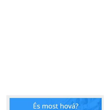
programmal vettem a fáradtságot és beleköltöztem
egy hétre, de megváltás volt visszaállni a régire.
Nagyobb, nehezebb, vastagabb, csúszik, és az
egyetlen dolog, amin kellett volna változtatni, a
kamera, nem változott érdemben. Az akksija a
személyes tapasztalataim szerint kicsit kevesebb
ideig bírja egy feltöltéssel, nagyságrendileg 10-15%-
kal, ha választás elé kényszerítenének, én még
mindig az elődöt választanám. Félreértés ne essék,
telefonnak nem rossz az új Galaxy A3, de
frissítésként igen keveset kap az ember, jelentősen
több pénzért.