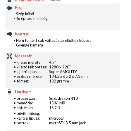
Android rendszer és vele együtt a legújabb
Pro:
TouchWiz található, ez igazából az ikonok
- Szép külső
lekerekítésén kívül nem sok mást jelent. A felülről
- Jó építési minőség
-
előhúzható menüben az 5.1.1-es Androidig kellett
várni a zseblámpa funkcióhoz , az üzenetekre már az
Kontra:
értesítéseknél válaszolhatunk gyorsan, igazából
- Nem történt sok változás az elődhöz képest
- Gyenge kamera
kényelmi funkciókról beszélhetünk leginkább,
mintsem érdemikről.
Méretek:
• kijelző mérete:
4,7"
• kijelző felbontása:
1280 x 720"
• kijelző típusa:
Super AMOLED"
• eszköz mérete:
134.5 x 65.2 x 7.3 mm
• tömeg:
132 gramm
Hardver:
• processzor:
Snapdragon 410
• memória:
1536 MB
• háttértár:
16 GB
• bővíthetőség:
• kártya típusa:
microSD
• portok:
microSD, 3,5 mm jack