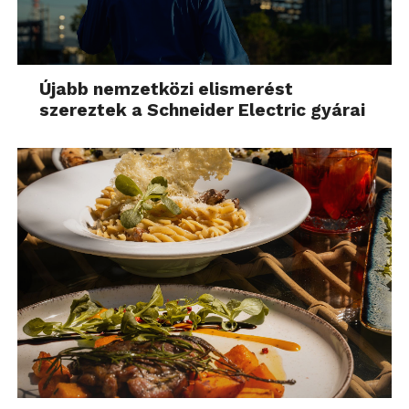
Újabb nemzetközi elismerést
szereztek a Schneider Electric gyárai