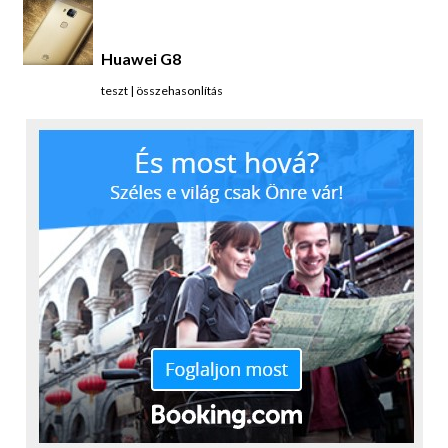
alulra helyezésétől jobb lett a hangerő, hát nem.
Huawei G8
teszt
|
összehasonlítás
Ugyanígy a kamerát illetően is bizakodó voltam
kezdetben: a sima A3-asnak az achilles-sarka a
kamera mai napig, nos a 2016-osban szinte hozzá
sem nyúltak ehhez, sajnos csak az optikai tuningra
futotta, az optika tuningjára már nem. Hiába nőtt
ugyanis a felbontás 8-ról 13 megapixelre, továbbra