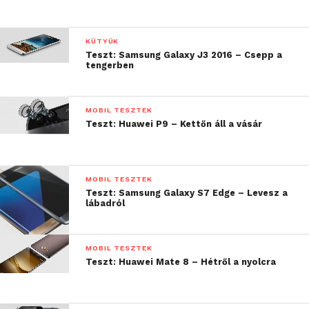
kettő külön kis rekeszként.
KÜTYÜK
Teszt: Samsung Galaxy J3 2016 – Csepp a
tengerben
MOBIL TESZTEK
Teszt: Huawei P9 – Kettőn áll a vásár
MOBIL TESZTEK
Teszt: Samsung Galaxy S7 Edge – Levesz a
lábadról
MOBIL TESZTEK
Teszt: Huawei Mate 8 – Hétről a nyolcra