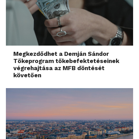
Megkezdődhet a Demján Sándor
Tőkeprogram tőkebefektetéseinek
végrehajtása az MFB döntését
követően