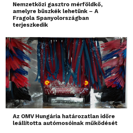
Nemzetközi gasztro mérföldkő,
amelyre büszkék lehetünk – A
Fragola Spanyolországban
terjeszkedik
Az OMV Hungária határozatlan időre
leállította autómosóinak működését