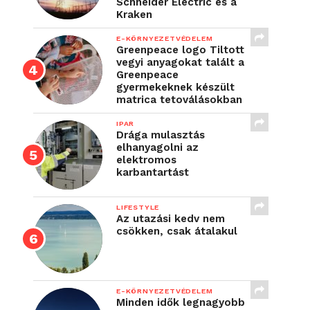
Schneider Electric és a
Kraken
E-KÖRNYEZETVÉDELEM
Greenpeace logo Tiltott
vegyi anyagokat talált a
Greenpeace
gyermekeknek készült
matrica tetoválásokban
IPAR
Drága mulasztás
elhanyagolni az
elektromos
karbantartást
LIFESTYLE
Az utazási kedv nem
csökken, csak átalakul
E-KÖRNYEZETVÉDELEM
Minden idők legnagyobb