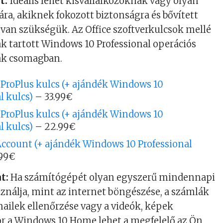
t:
Ideális lehet kisvállalkozóknak vagy olyan
a, akiknek fokozott biztonságra és bővített
 van szükségük. Az Office szoftverkulcsok mellé
k tartott Windows 10 Professional operációs
ják csomagban.
 ProPlus kulcs (+ ajándék Windows 10
l kulcs)
– 33.99€
 ProPlus kulcs (+ ajándék Windows 10
l kulcs)
– 22.99€
 Account (+ ajándék Windows 10 Professional
.99€
t:
Ha számítógépét olyan egyszerű mindennapi
ználja, mint az internet böngészése, a számlák
-mailek ellenőrzése vagy a videók, képek
or a Windows 10 Home lehet a megfelelő az Ön