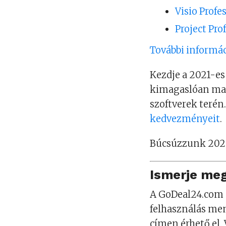
Visio Profe
Project Pro
További informá
Kezdje a 2021-es
kimagaslóan mag
szoftverek terén.
kedvezményeit
.
Búcsúzzunk 2020
Ismerje meg
A GoDeal24.com 2
felhasználás me
címen érhető el. 