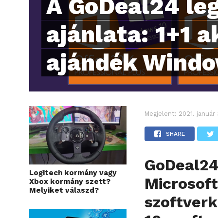
A GoDeal24 leg
ajánlata: 1+1 a
ajándék Windo
Megjelent:
2021. január
SHARE
GoDeal24 
Logitech kormány vagy
Microsoft
Xbox kormány szett?
Melyiket válaszd?
szoftver