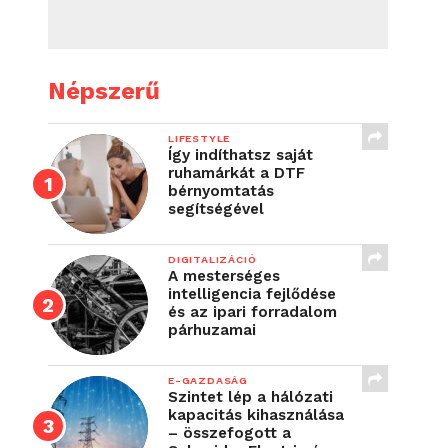
Népszerű
LIFESTYLE
Így indíthatsz saját
ruhamárkát a DTF
bérnyomtatás
segítségével
DIGITALIZÁCIÓ
A mesterséges
intelligencia fejlődése
és az ipari forradalom
párhuzamai
E-GAZDASÁG
Szintet lép a hálózati
kapacitás kihasználása
– összefogott a