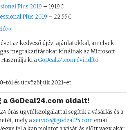
ssional Plus 2019
– 19.19€
fessional Plus 2019
– 22.55€
ció>>
 évet az kedvező újévi ajánlatokkal, amelyek
as megtakarításokat kínálnak az Microsoft
 Használja ki a
GoDeal24.com évindító
-tól és üdvözöljük 2021-et!
 a GoDeal24.com oldalt!
4 órás ügyfélszolgálattal segítik a vásárlás és a
netét, mely a
service@godeal24.com
email
Vegye fel a kapcsolatot a vásárlás előtt vagy akár