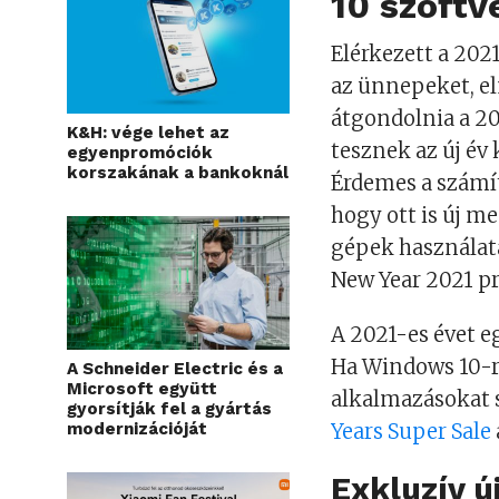
10 szoftv
Elérkezett a 2021
az ünnepeket, el
átgondolnia a 202
K&H: vége lehet az
tesznek az új év 
egyenpromóciók
korszakának a bankoknál
Érdemes a számí
hogy ott is új 
gépek használat
New Year 2021 p
A 2021-es évet e
Ha Windows 10-re
A Schneider Electric és a
Microsoft együtt
alkalmazásokat s
gyorsítják fel a gyártás
modernizációját
Years Super Sale
Exkluzív új