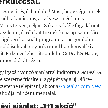
erkulccsal.
-es év, új év, új lendület! Most, hogy véget értek
múlt a karácsony, a szilveszter érdemes
1-es terveit, céljait. Sokan sokféle fogadalmat
kezdetén, új célokat tűznek ki az új esztendőre.
tógépen használt programokra is gondolni,
megoldásokkal tegyünk minél hatékonyabbá a
át. Érdemes lehet átgondolni GoDeal24 Happy
romócióját átnézni.
gy igazán vonzó ajánlattal indította a GoDeal24.
 szeretne frissíteni a gépét vagy új Office-
zeretne telepíteni, akkor a
GoDeal24.com New
akciója mindent megtalál.
évi ajánlat: „1+1 akció”