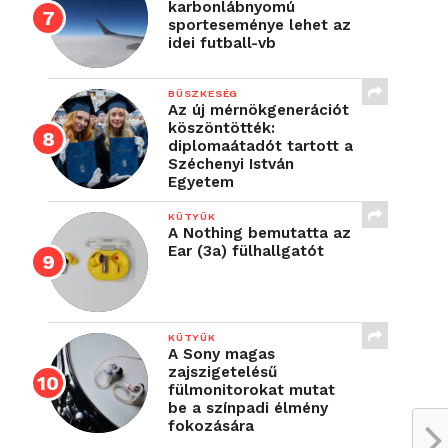
karbonlábnyomú
sporteseménye lehet az
idei futball-vb
BÜSZKESÉG
Az új mérnökgenerációt
köszöntötték:
diplomaátadót tartott a
Széchenyi István
Egyetem
KÜTYÜK
A Nothing bemutatta az
Ear (3a) fülhallgatót
KÜTYÜK
A Sony magas
zajszigetelésű
fülmonitorokat mutat
be a színpadi élmény
fokozására