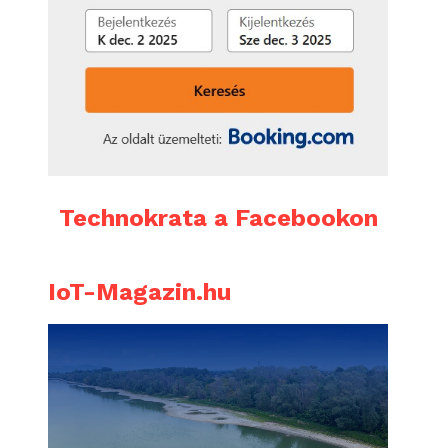
Technokrata a Facebookon
IoT-Magazin.hu