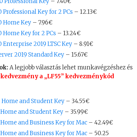
 Professional Key
– 7.40€
 Professional Key for 2 PCs
– 12.13€
0 Home Key
– 7.96€
 Home Key for 2 PCs
– 13.24€
 Enterprise 2019 LTSC Key
– 8.91€
rver 2019 Standard Key
– 15.67€
ok:
A legjobb választás lehet munkavégzéshez és
kedvezmény a „LF55” kedvezménykód
6 Home and Student Key
– 34.55€
9 Home and Student Key
– 35.99€
6 Home and Business Key for Mac
– 42.49€
9 Home and Business Key for Mac
– 50.25