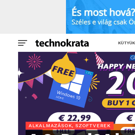
A GoDeal24 legjobb újévi ajánlata: 1+1
KÜTYÜK
ALKALMAZÁSOK, SZOFTVEREK