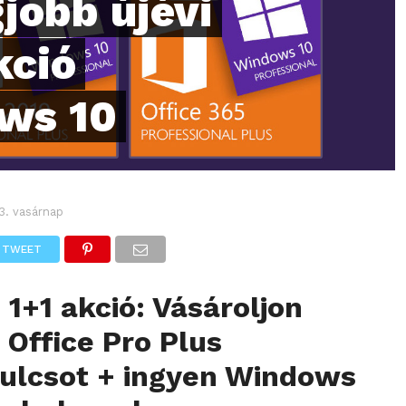
jobb újévi
kció
ws 10
 3. vasárnap
TWEET
1+1 akció: Vásároljon
 Office Pro Plus
kulcsot + ingyen Windows