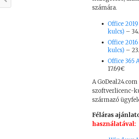
számára.
Office 201
kulcs)
– 34
Office 201
kulcs)
– 23
Office 365
17.69€
A GoDeal24.com e
szoftverlicenc-k
származó ügyfel
Féláras ajánlat
használatával: