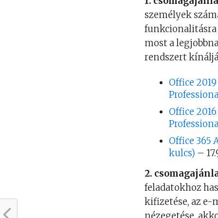
1. csomagajánla
személyek számár
funkcionalitásra
most a legjobbna
rendszert kínál
Office 2019
Professiona
Office 2016
Professiona
Office 365
kulcs)
– 17
2. csomagajánla
feladatokhoz has
kifizetése, az e
nézegetése, akk