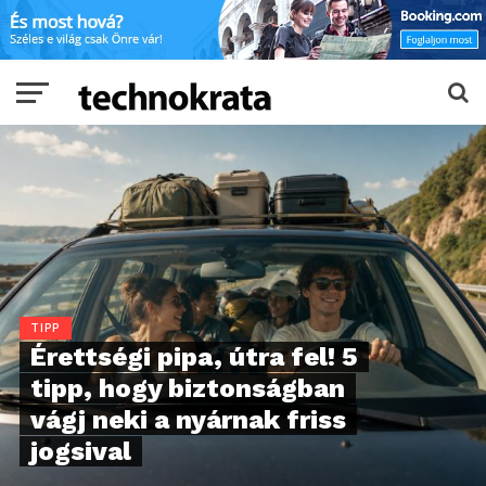
TIPP
Érettségi pipa, útra fel! 5
tipp, hogy biztonságban
vágj neki a nyárnak friss
jogsival