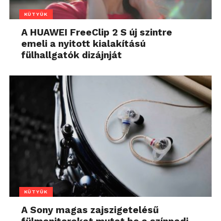
KÜTYÜK
A HUAWEI FreeClip 2 S új szintre
emeli a nyitott kialakítású
fülhallgatók dizájnját
KÜTYÜK
A Sony magas zajszigetelésű