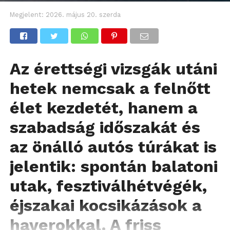
Megjelent:
2026. május 20. szerda
Az érettségi vizsgák utáni
hetek nemcsak a felnőtt
élet kezdetét, hanem a
szabadság időszakát és
az önálló autós túrákat is
jelentik: spontán balatoni
utak, fesztiválhétvégék,
éjszakai kocsikázások a
haverokkal. A friss