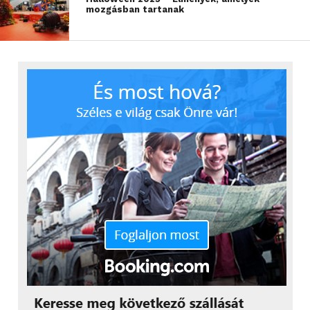
állapotban szabad ülni – mert a biztonság minden
mozgásban tartanak
közös nyári élménynél fontosabb.
Amit nem látsz, az is
életbevágó: az elöregedett gumi
komoly veszélyt rejt
A fiatal sofőröknél különösen fontos a technikai
biztonság kérdése is, hiszen sokan régebbi, használt,
esetleg kölcsönkapott „kezdőautókkal” indulnak
neki a nyári utaknak. A Hankook mérnökei éppen
ezért külön is kiemelik: hiába van az autóban
modern biztonsági rendszer, az csak akkor tud jól
működni, ha az abroncsok is megfelelő állapotban
vannak, ugyanis ez a négy pont az, ahol az autó
ténylegesen kapcsolatban van az úttal. Mindegy,
hogy valamelyik rokontól vagy éppen a legjobb
havertől kapjuk kölcsön, egy használt autó
átvételekor az egyik legelső és legfontosabb lépés a