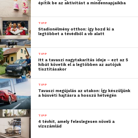
könnyű alábecsülni a „megváltozott fizika”
építik be az aktivitást a mindennapjaikba
jelentőségét: amikor az autó tele van utasokkal és
csomagokkal, a jármű viselkedése látványosan eltér
TIPP
attól, amit a gyakorlati órákon és a forgalmi vizsgán
Stadionélmény otthon: így hozd ki a
megszokhattunk.
legtöbbet a tévédből a vb alatt
A plusz súly miatt az autó tömege és súlypontja is
TIPP
megváltozik, ami már önmagában is befolyásolja a
Itt a tavaszi nagytakarítás ideje – ezt az 5
vezethetőséget. Ilyenkor a kocsi nem reagál olyan
hibát követik el a legtöbben az autójuk
tisztításakor
gyorsan és közvetlenül, mint üresen – minden
mozdulat „lomhábbá” válik. A szakértők éppen ezért
TIPP
arra figyelmeztetnek, hogy ilyenkor nem szabad
Tavaszi megújulás az utakon: Így készüljünk
ugyanazzal a rutinnal vezetni, mint
a húsvéti hajtásra a hosszú hétvégén
vizsgahelyzetben. Érdemes korábban fékezni,
nagyobb követési távolságot tartani, és a kanyarokat
TIPP
is sokkal óvatosabban bevenni.
4 tévhit, amely feleslegesen növeli a
vízszámlád
Nem múlik a fáradtság? Ne a