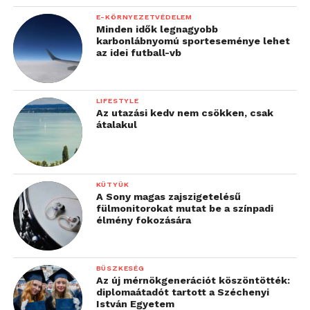
E-KÖRNYEZETVÉDELEM
Minden idők legnagyobb
karbonlábnyomú sporteseménye lehet
az idei futball-vb
LIFESTYLE
Az utazási kedv nem csökken, csak
átalakul
KÜTYÜK
A Sony magas zajszigetelésű
fülmonitorokat mutat be a színpadi
élmény fokozására
BÜSZKESÉG
Az új mérnökgenerációt köszöntötték:
diplomaátadót tartott a Széchenyi
István Egyetem