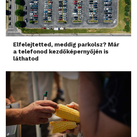
Elfelejtetted, meddig parkolsz? Már
a telefonod kezdőképernyőjén is
láthatod