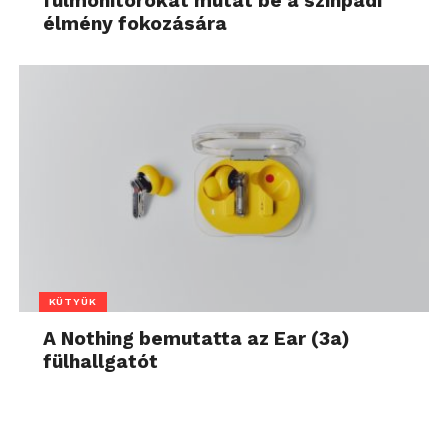
fülmonitorokat mutat be a színpadi
élmény fokozására
KÜTYÜK
A Nothing bemutatta az Ear (3a)
fülhallgatót