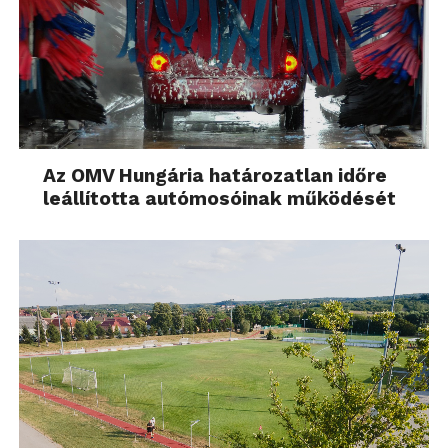
Az OMV Hungária határozatlan időre
leállította autómosóinak működését