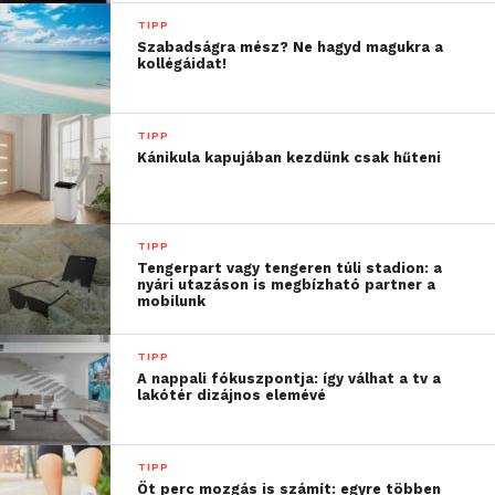
pedig álljon ellen a
TIPP
Szabadságra mész? Ne hagyd magukra a
csábításnak, a „nem
kollégáidat!
mered…” kezdetű
mondatoknak, a
TIPP
Kánikula kapujában kezdünk csak hűteni
piszkálódásnak”
– mondja Kőrös András. A navigációt és a
TIPP
zeneválasztást is érdemes inkább az utasokra bízni
Tengerpart vagy tengeren túli stadion: a
nyári utazáson is megbízható partner a
– a sofőrnek ugyanis egy dolga van: kizárólag az útra
mobilunk
figyelni.
TIPP
Egy telepakolt autó nem úgy
A nappali fókuszpontja: így válhat a tv a
lakótér dizájnos elemévé
viselkedik, ahogy azt a forgalmi
órákon megszoktuk
TIPP
Friss jogosítvánnyal, vezetési tapasztalat híján
Öt perc mozgás is számít: egyre többen