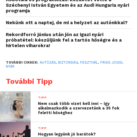
Széchenyi István Egyetem és az Audi Hungaria nyári
út ne a stresszről, hanem
programja
az élményekről szóljon.
Nekünk ott a naptej, de mi a helyzet az autónkkal?
A volán mögött nincs helye a
Rekordforró június után jön az igazi nyári
próbatétel: készüljünk fel a tartós hőségre és a
bizonygatásnak, a figyelemnek
hirtelen viharokra!
viszont annál inkább!
TOVÁBBI CIKKEK:
AUTÓZÁS
,
BIZTONSÁG
,
FESZTIVÁL
,
FRISS JOGSI
,
A szakemberek szerint a kezdő sofőrök legnagyobb
NYÁR
kihívása sokszor nem is maga a forgalom, hanem az,
További Tipp
ami az autóban történik: a hangos baráti társaság,
beszélgetés, viccelődés és a megváltozott
körülmények együtt könnyen elvonhatják a
TIPP
figyelmet, ezért fontos tudatosítani, hogy a
Nem csak több vizet kell inni – így
alkalmazkodik a szervezetünk a 35 fok
biztonságért minden esetben a vezető felel.
feletti hőséghez
„A társaság tagjaihoz is
TIPP
Hogyan legyünk jó barátok?