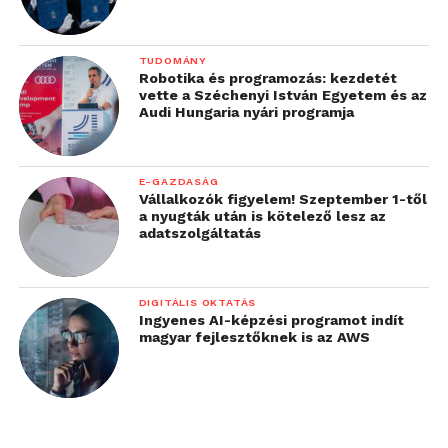
TUDOMÁNY
Robotika és programozás: kezdetét
vette a Széchenyi István Egyetem és az
Audi Hungaria nyári programja
E-GAZDASÁG
Vállalkozók figyelem! Szeptember 1-től
a nyugták után is kötelező lesz az
adatszolgáltatás
DIGITÁLIS OKTATÁS
Ingyenes AI-képzési programot indít
magyar fejlesztőknek is az AWS