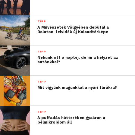
van egy kérésünk: ne
akarják rávenni a sofőrt
semmilyen stiklire vagy
TIPP
A Művészetek Völgyében debütál a
virtuskodásra. A
Balaton-felvidék új Kalandtérképe
leggyakrabban ez a
sebességkorlátok
TIPP
Nekünk ott a naptej, de mi a helyzet az
figyelmen kívül
autónkkal?
hagyásában nyilvánul
meg, amit jobb esetben
TIPP
Mit vigyünk magunkkal a nyári túrákra?
bírsággal jutalmaznak,
rosszabb esetben
balesethez vezethet. Ha
TIPP
A puffadás hátterében gyakran a
bármi baj történik, ők is
bélmikrobiom áll
megszenvedik. A vezető