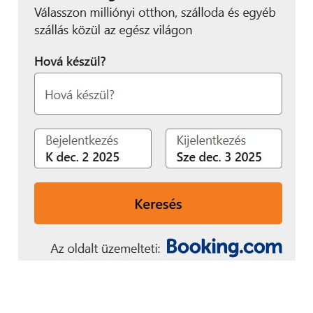
gumik korának és állapotának ellenőrzése. Az
elöregedett, repedezett abroncs ugyanis esőben
vagy hirtelen fékezésnél már nem tudja azt a
tapadást és biztonságot nyújtani, amit korszerű, jó
állapotú társai.
Nem mindegy, mennyire van
felfújva – főleg, ha tele az autó
Az indulás előtti felkészülés egyik leggyakrabban
elfelejtett, mégis kulcsfontosságú lépése a
keréknyomás ellenőrzése. Ha már négyen-öten
ülnek az autóban, majd még bekerül a hangfal, a
teljes hétvégi csomag és a bogrács is, akkor az
abroncsnyomást is ehhez a terhelt állapothoz kell
igazítani – a gyártó által előírt értékek szerint. Ez
nemcsak a biztonságot növeli, hanem azt is segíti,
hogy az autó stabilabban és kiszámíthatóbban