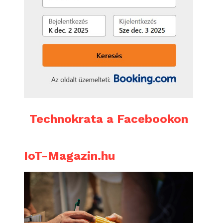
Technokrata a Facebookon
IoT-Magazin.hu