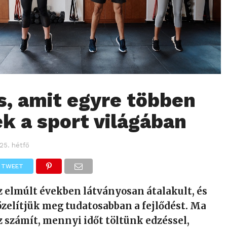
s, amit egyre többen
k a sport világában
25. hétfő
TWEET
az elmúlt években látványosan átalakult, és
zelítjük meg tudatosabban a fejlődést. Ma
 számít, mennyi időt töltünk edzéssel,