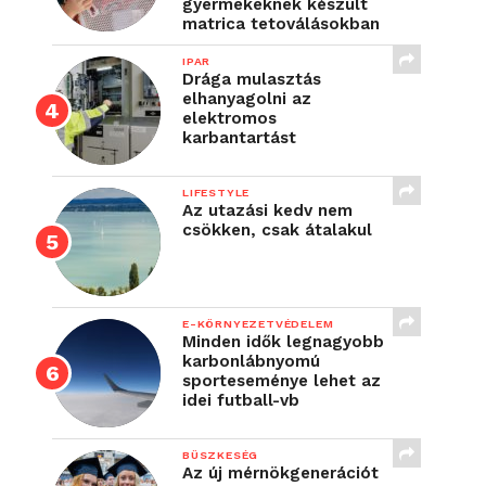
gyermekeknek készült
matrica tetoválásokban
IPAR
Drága mulasztás
elhanyagolni az
elektromos
karbantartást
LIFESTYLE
Az utazási kedv nem
csökken, csak átalakul
E-KÖRNYEZETVÉDELEM
Minden idők legnagyobb
karbonlábnyomú
sporteseménye lehet az
idei futball-vb
BÜSZKESÉG
Az új mérnökgenerációt