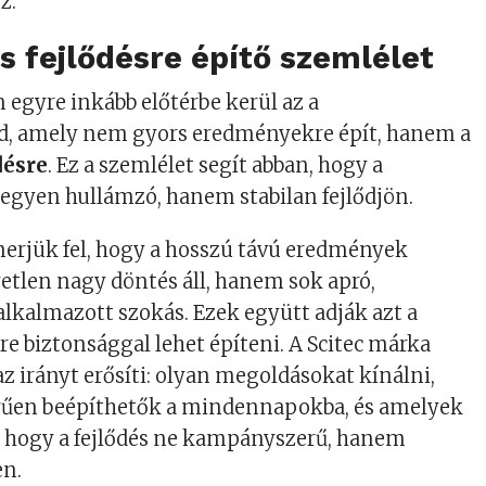
z.
 fejlődésre építő szemlélet
n egyre inkább előtérbe kerül az a
, amely nem gyors eredményekre épít, hanem a
désre
. Ez a szemlélet segít abban, hogy a
legyen hullámzó, hanem stabilan fejlődjön.
merjük fel, hogy a hosszú távú eredmények
tlen nagy döntés áll, hanem sok apró,
lkalmazott szokás. Ezek együtt adják azt a
re biztonsággal lehet építeni. A Scitec márka
t az irányt erősíti: olyan megoldásokat kínálni,
űen beépíthetők a mindennapokba, és amelyek
, hogy a fejlődés ne kampányszerű, hanem
en.