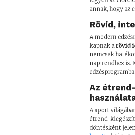
legyen az előrelé
annak, hogy az e
Rövid, int
A modern edzésm
kapnak a
rövid 
nemcsak hatékon
napirendhez is. 
edzésprogramba, 
Az étrend-
használat
A sport világába
étrend-kiegészí
döntésként jelen