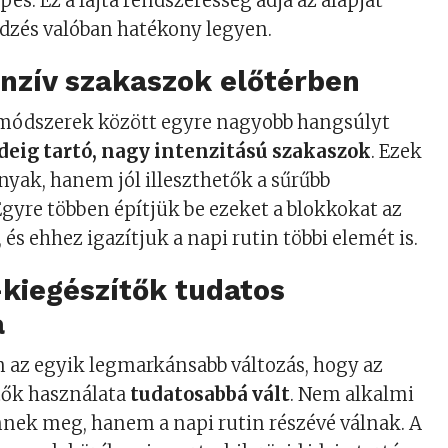
pés. Ez a fajta rendszeresség adja az alapját
dzés valóban hatékony legyen.
enzív szakaszok előtérben
ódszerek között egyre nagyobb hangsúlyt
ideig tartó, nagy intenzitású szakaszok
. Ezek
yak, hanem jól illeszthetők a sűrűbb
Egyre többen építjük be ezeket a blokkokat az
és ehhez igazítjuk a napi rutin többi elemét is.
kiegészítők tudatos
a
n az egyik legmarkánsabb változás, hogy az
tők használata
tudatosabbá vált
. Nem alkalmi
nek meg, hanem a napi rutin részévé válnak. A