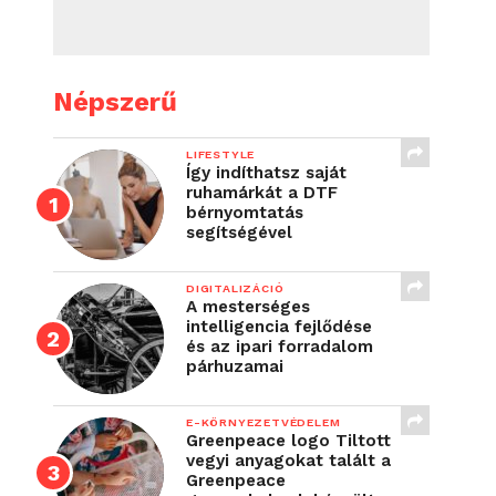
Népszerű
LIFESTYLE
Így indíthatsz saját
ruhamárkát a DTF
bérnyomtatás
segítségével
DIGITALIZÁCIÓ
A mesterséges
intelligencia fejlődése
és az ipari forradalom
párhuzamai
E-KÖRNYEZETVÉDELEM
Greenpeace logo Tiltott
vegyi anyagokat talált a
Greenpeace