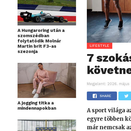
A Hungaroring után a
szomszédban
folytatódik Molnár
Martin brit F3-as
LIFESTYLE
szezonja
7 szoká
követne
Megjelent:
2026. május 
SHARE
A jogging titka a
mindennapokban
A sport világa 
egyre többen kö
már nemcsak az