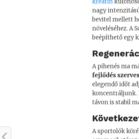
kreatin
különösen
nagy intenzitás
bevitel mellett 
növeléséhez. A S
beépíthető egy k
Regenerác
A pihenés ma má
fejlődés szerve
elegendő időt ad
koncentráljunk. 
távon is stabil m
Következet
A sportolók kör