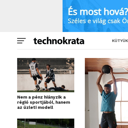
7 szokás, amit egyre többen követnek 
KÜTYÜK
Nem a pénz hiányzik a
régió sportjából, hanem
az üzleti modell