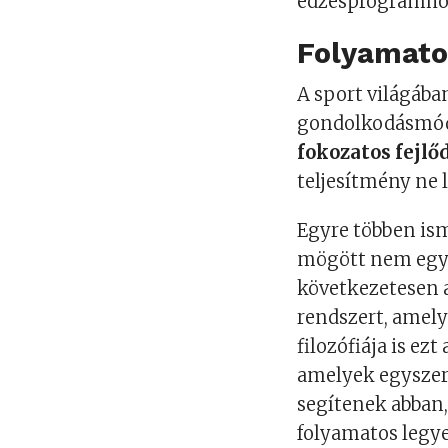
edzésprogramho
Folyamatos
A sport világába
gondolkodásmód
fokozatos fejlő
teljesítmény ne 
Egyre többen is
mögött nem egye
következetesen a
rendszert, amely
filozófiája is ez
amelyek egyszer
segítenek abban
folyamatos legy