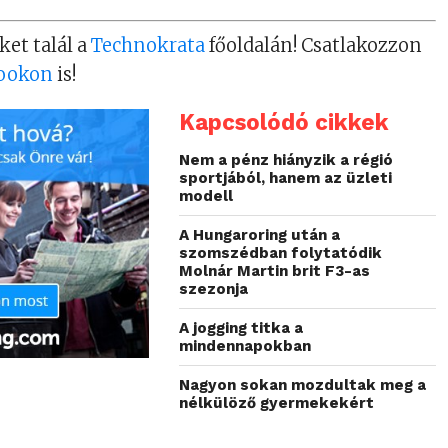
ket talál a
Technokrata
főoldalán! Csatlakozzon
ookon
is!
Kapcsolódó cikkek
Nem a pénz hiányzik a régió
sportjából, hanem az üzleti
modell
A Hungaroring után a
szomszédban folytatódik
Molnár Martin brit F3-as
szezonja
A jogging titka a
mindennapokban
Nagyon sokan mozdultak meg a
nélkülöző gyermekekért