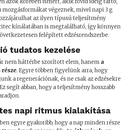
 azok körében ismert, akik rövid ideig tartó,
ú mozgásformákat végeznek, mivel napi 3 g
hozzájárulhat az ilyen típusú teljesítmény
citec kínálatában is megtalálható, így könnyen
övetkezetesen felépített edzésrendszerbe.
ió tudatos kezelése
r nem háttérbe szorított elem, hanem
a
s része
. Egyre többen figyelünk arra, hogy
junk a regenerációnak, és ne csak az edzésekre
Ez segít abban, hogy a teljesítmény hosszabb
aradjon.
es napi ritmus kialakítása
ében egyre gyakoribb, hogy a nap minden része