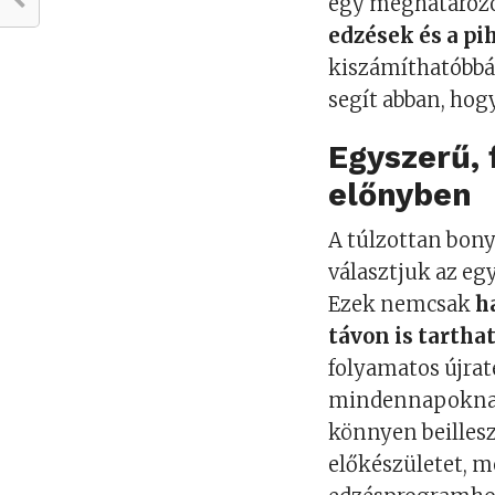
egy meghatározo
edzések és a pi
kiszámíthatóbbá 
segít abban, hog
Egyszerű,
előnyben
A túlzottan bony
választjuk az e
Ezek nemcsak
h
távon is tartha
folyamatos újrat
mindennapoknak. 
könnyen beilles
előkészületet, m