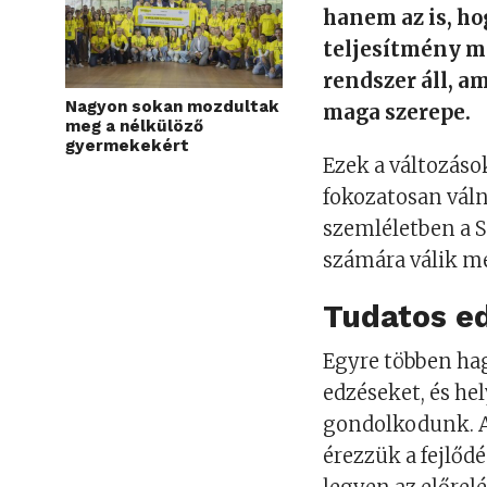
hanem az is, ho
teljesítmény mö
rendszer áll, 
Nagyon sokan mozdultak
maga szerepe.
meg a nélkülöző
gyermekekért
Ezek a változás
fokozatosan vál
szemléletben a Sc
számára válik m
Tudatos e
Egyre többen h
edzéseket, és he
gondolkodunk. A 
érezzük a fejlőd