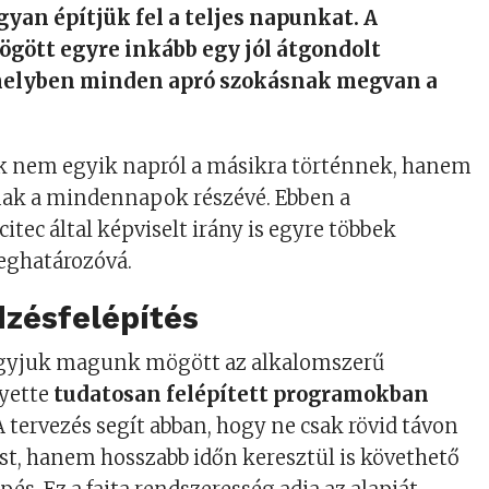
gyan építjük fel a teljes napunkat. A
gött egyre inkább egy jól átgondolt
amelyben minden apró szokásnak megvan a
ok nem egyik napról a másikra történnek, hanem
nak a mindennapok részévé. Ebben a
itec által képviselt irány is egyre többek
eghatározóvá.
dzésfelépítés
agyjuk magunk mögött az alkalomszerű
lyette
tudatosan felépített programokban
tervezés segít abban, hogy ne csak rövid távon
ést, hanem hosszabb időn keresztül is követhető