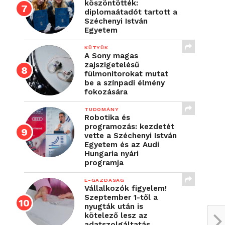
köszöntötték:
diplomaátadót tartott a
Széchenyi István
Egyetem
KÜTYÜK
A Sony magas
zajszigetelésű
fülmonitorokat mutat
be a színpadi élmény
fokozására
TUDOMÁNY
Robotika és
programozás: kezdetét
vette a Széchenyi István
Egyetem és az Audi
Hungaria nyári
programja
E-GAZDASÁG
Vállalkozók figyelem!
Szeptember 1-től a
nyugták után is
kötelező lesz az
adatszolgáltatás