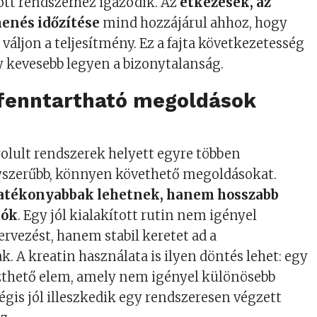
tt rendszerhez igazodik. Az
étkezések, az
henés időzítése
mind hozzájárul ahhoz, hogy
váljon a teljesítmény. Ez a fajta következetesség
y kevesebb legyen a bizonytalanság.
 fenntartható megoldások
olult rendszerek helyett egyre többen
gyszerűbb, könnyen követhető megoldásokat.
atékonyabbak lehetnek, hanem hosszabb
tók
. Egy jól kialakított rutin nem igényel
ervezést, hanem stabil keretet ad a
A kreatin használata is ilyen döntés lehet: egy
zthető elem, amely nem igényel különösebb
égis jól illeszkedik egy rendszeresen végzett