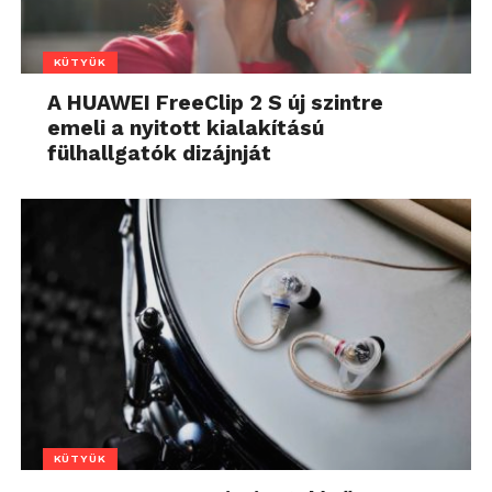
KÜTYÜK
A HUAWEI FreeClip 2 S új szintre
emeli a nyitott kialakítású
fülhallgatók dizájnját
KÜTYÜK