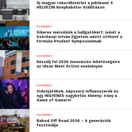
Új magyar rekordkísérlet a jubileumi 4
estét, hiszen több program esetében előzetes
HELYSZÍN Konyhabútor Kiállításon
regisztráció szükséges.
A Múzeumok Éjszakája
Facebook
– és
Instagram
-
ESEMÉNY
Sikeres mérnökök a hallgatókért: ismét a
oldalain a következő hetekben kulisszatitkokkal,
Széchenyi István Egyetem adott otthont a
videókkal, érdekességekkel és nyereményjátékokkal
Formula Student Symposiumnak
is készülnek a szervezők.
ESEMÉNY
Készülj fel 2026 innovációs lehetőségeire
az Ideas Meet Action eseményen
További friss híreket talál a
Technokrata
főoldalán!
Csatlakozzon hozzánk a
Facebookon
is!
ESEMÉNY
Videójátékok, népszerű influenszerek és
egy INGYENES nagybetűs élmény: Irány a
Game of Gamers!
ESEMÉNY
Babod Off Road 2026 – A generációk
fesztiválja