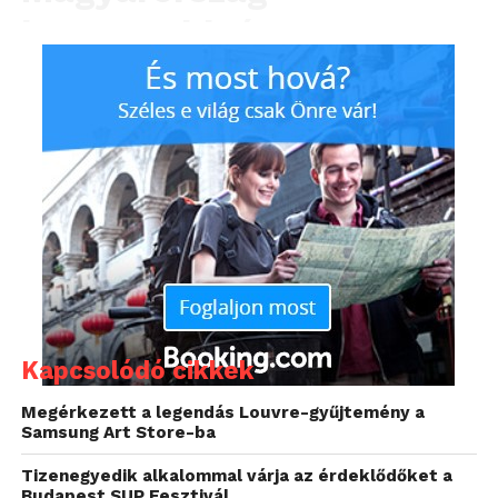
legnagyobb és
legnépszerűbb kulturális
eseménye idén is több
száz helyszínen, több
ezer programmal várja a
látogatókat. Az idei
esemény nagykövete,
Mautner Zsófi
gasztronómiai szakíró és
Kapcsolódó cikkek
televíziós
Megérkezett a legendás Louvre-gyűjtemény a
Samsung Art Store-ba
műsorvezető, tematikája:
Tizenegyedik alkalommal várja az érdeklődőket a
„Ízekbe zárt
Budapest SUP Fesztivál