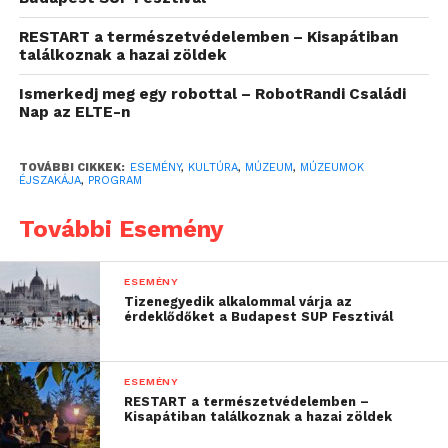
történetek”. A 2026-os
RESTART a természetvédelemben – Kisapátiban
találkoznak a hazai zöldek
Múzeumok Éjszakája
Ismerkedj meg egy robottal – RobotRandi Családi
kiemelt városa Sopron
Nap az ELTE-n
lesz.
TOVÁBBI CIKKEK:
ESEMÉNY
,
KULTÚRA
,
MÚZEUM
,
MÚZEUMOK
ÉJSZAKÁJA
,
PROGRAM
Országszerte már javában készülnek a múzeumok
és kiállítóterek a Múzeumok Éjszakájára; a nyár
További Esemény
legrövidebb éjszakáján idén is számos különleges és
megismételhetetlen élmény vár majd a látogatókra.
ESEMÉNY
Koncertek, gasztroesemények, interaktív élmények,
Tizenegyedik alkalommal várja az
családi- és gyermekprogramok, tárlatvezetések,
érdeklődőket a Budapest SUP Fesztivál
workshopok és látványos attrakciók várják az
éjszakázókat egészen hajnalig.
ESEMÉNY
RESTART a természetvédelemben –
Mautner Zsófi, a Múzeumok
Kisapátiban találkoznak a hazai zöldek
Éjszakája idei nagykövete