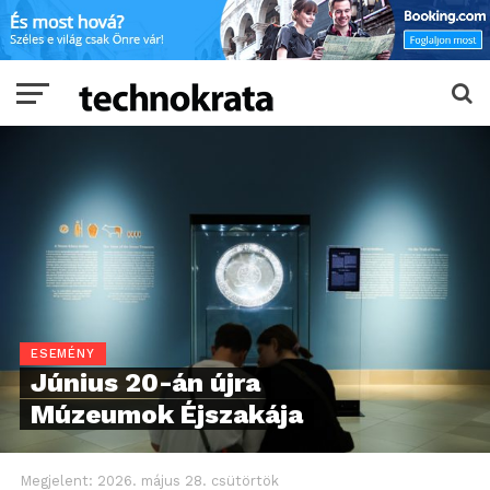
ESEMÉNY
Június 20-án újra
Múzeumok Éjszakája
Megjelent:
2026. május 28. csütörtök