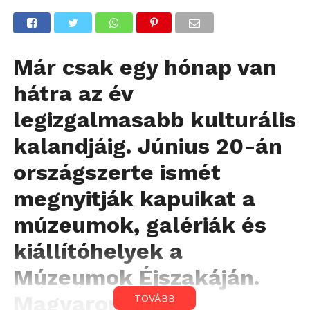
Már csak egy hónap van
hátra az év
legizgalmasabb kulturális
kalandjáig. Június 20-án
országszerte ismét
megnyitják kapuikat a
múzeumok, galériák és
kiállítóhelyek a
Múzeumok Éjszakáján.
Magyarország
TOVÁBB