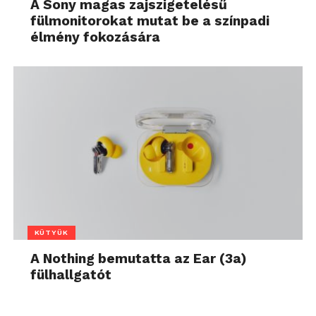
A Sony magas zajszigetelésű
fülmonitorokat mutat be a színpadi
élmény fokozására
KÜTYÜK
A Nothing bemutatta az Ear (3a)
fülhallgatót