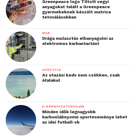
Greenpeace logo Tiltott vegyi
anyagokat talált a Greenpeace
gyermekeknek készült matrica
tetoválásokban
IPAR
Drága mulasztás elhanyagolni az
elektromos karbantartást
LIFESTYLE
Az utazási kedv nem csökken, csak
átalakul
E-KÖRNYEZETVÉDELEM
Minden idők legnagyobb
karbonlábnyomú sporteseménye lehet
az idei futball-vb