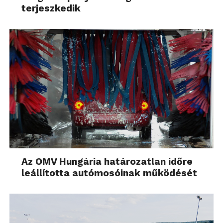
terjeszkedik
Az OMV Hungária határozatlan időre
leállította autómosóinak működését