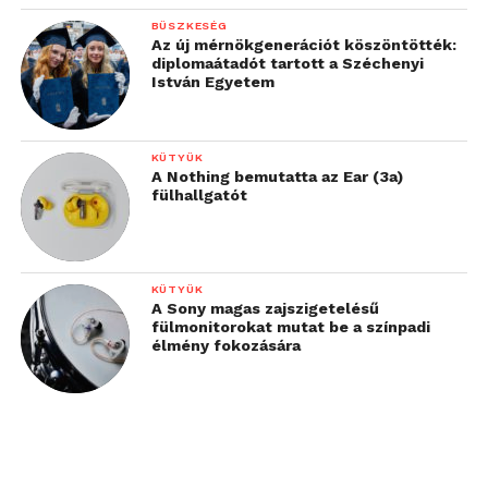
BÜSZKESÉG
Az új mérnökgenerációt köszöntötték:
diplomaátadót tartott a Széchenyi
István Egyetem
KÜTYÜK
A Nothing bemutatta az Ear (3a)
fülhallgatót
KÜTYÜK
A Sony magas zajszigetelésű
fülmonitorokat mutat be a színpadi
élmény fokozására