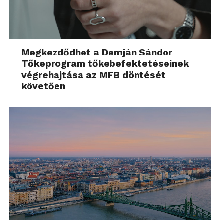
Megkezdődhet a Demján Sándor
Tőkeprogram tőkebefektetéseinek
végrehajtása az MFB döntését
követően