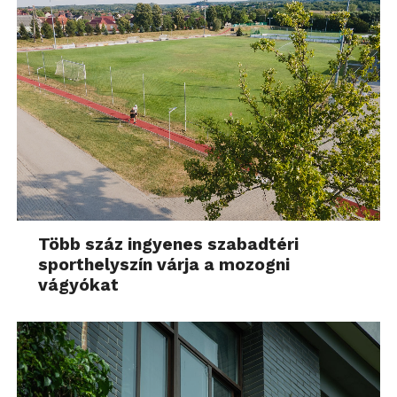
Több száz ingyenes szabadtéri
sporthelyszín várja a mozogni
vágyókat