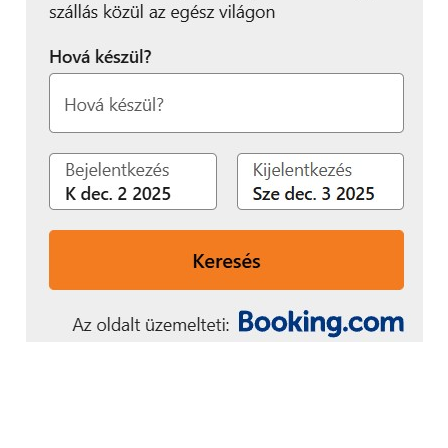
törekszünk, hogy a
korlátlan fesztiválozást
olyan digitális
megoldással támogassuk,
amellyel még teljesebb
és felejthetetlenebb lesz
a fesztiválélmény. A
látogatók személyre
szabott aftermovie-jukat
készíthetik el a Sziget
appon belül található
Yettel Sziget YoMo
funkcióval, amelyben
saját megörökített