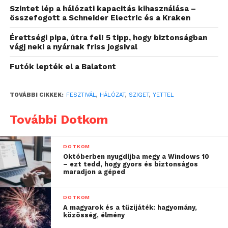
partnerével, a Cetinnel közösen, hogy a
Szintet lép a hálózati kapacitás kihasználása –
mobilhálózat megbízhatóan kiszolgálja az
összefogott a Schneider Electric és a Kraken
esemény ideje alatt hirtelen megugró adat- és
Érettségi pipa, útra fel! 5 tipp, hogy biztonságban
hangforgalom igényt.
vágj neki a nyárnak friss jogsival
Már 2024-ben is döbbenetesen
Futók lepték el a Balatont
pörgött a mobilnet a buliban:
egy óra alatt közel 600 GB
TOVÁBBI CIKKEK:
FESZTIVÁL
,
HÁLÓZAT
,
SZIGET
,
YETTEL
forgalom
További Dotkom
A Szigeten egy-egy bázisállomás csúcsórai
forgalma akár 25x-öse is lehet egy átlagos
DOTKOM
budapesti bázisállomásénak. Összehasonlítva
Októberben nyugdíjba megy a Windows 10
– ezt tedd, hogy gyors és biztonságos
mindezt az Óbudai-sziget egy átlagos nyári
maradjon a géped
hetével, elmondható, hogy a fesztivál ideje alatt
tavaly a Yettel hálózatán összesen mintegy
DOTKOM
kétszázszor többet telefonáltak és
A magyarok és a tűzijáték: hagyomány,
közösség, élmény
ezerkétszázszor több adatot használtak fel a