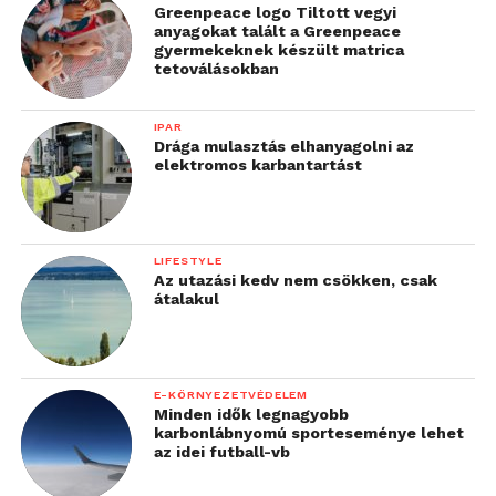
vadászós játékunkkal. A
Greenpeace logo Tiltott vegyi
anyagokat talált a Greenpeace
Szigeten való jelenlétünk
gyermekeknek készült matrica
tetoválásokban
a márkánk küldetésével
rezonál: telco partnerként
IPAR
támogatjuk a korlátlan
Drága mulasztás elhanyagolni az
elektromos karbantartást
fesztiválozást, és
élményeken keresztül
hozzuk el a digitális
LIFESTYLE
Az utazási kedv nem csökken, csak
szabadságot”
átalakul
–
mondta el
Bölöni Olga
, a Yettel megbízott
márka- és marketingkommunikációs vezetője.
E-KÖRNYEZETVÉDELEM
Minden idők legnagyobb
karbonlábnyomú sporteseménye lehet
A folyamatos elérhetőséget nemcsak a
az idei futball-vb
megerősített hálózat és a Yettel Mobiltöltő Pontok