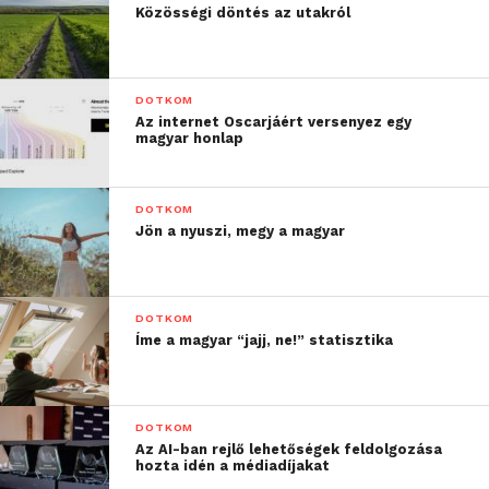
kapacitásával kell készülni
Közösségi döntés az utakról
Magyarország leggyorsabb mobilhálózata –
a
szelessav.net
országos átlagsebesség-mérése és
az Ookla Speedtest Intelligence 2024 második
DOTKOM
Az internet Oscarjáért versenyez egy
féléves adatai alapján a Yettelé Magyarország
magyar honlap
leggyorsabb mobilhálózata – a Szigetre is
alaposan felkészül; közel két hónapos előkészítő
munkával és körülbelül harmincfős szakértői
DOTKOM
Jön a nyuszi, megy a magyar
csapattal dolgoznak azon, hogy a látogatók idén is
stabil, gyors és megbízható hálózatra
támaszkodhassanak a fesztivál teljes időszaka
alatt.
DOTKOM
Íme a magyar “jajj, ne!” statisztika
„A tavalyi év tapasztalatai
alapján kijelenthetjük,
DOTKOM
Az AI-ban rejlő lehetőségek feldolgozása
hogy a megerősített
hozta idén a médiadíjakat