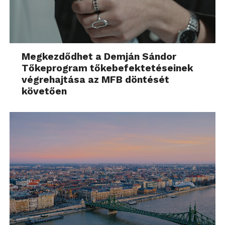
Megkezdődhet a Demján Sándor
Tőkeprogram tőkebefektetéseinek
végrehajtása az MFB döntését
követően