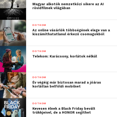
például a Nagyszínpad
Magyar alkotók nemzetközi sikere az AI
rövidfilmek világában
környékén, ahol a
legtöbben streamelnek és
DOTKOM
osztják meg élményeiket.
Az online vásárlók többségének elege van a
kiszámíthatatlanul érkező csomagokból
A teljes fesztivál területén
a több százezer látogató
DOTKOM
kiszolgálására
Telekom: Karácsony, korlátok nélkül
gyakorlatilag egy közepes
méretű város hálózati
DOTKOM
kapacitásával készülünk
Év végéig már biztosan marad a jóáras
korlátlan belföldi mobilnet
ezúttal is”
DOTKOM
–
mondta el
Mang Balázs
, a Yettel műszaki
Kevesen élnek a Black Friday bevált
stratégiai igazgatója.
trükkjeivel, de a HONOR segíthet