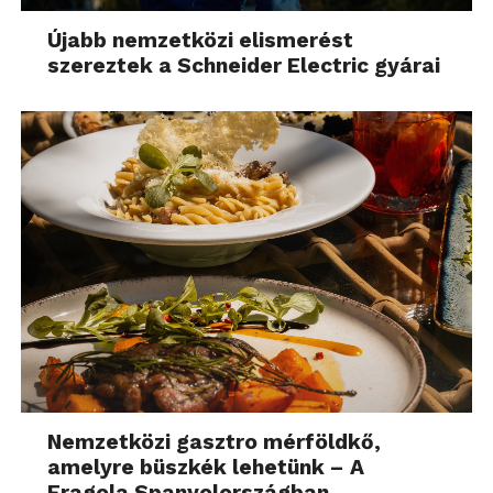
Újabb nemzetközi elismerést
szereztek a Schneider Electric gyárai
Nemzetközi gasztro mérföldkő,
amelyre büszkék lehetünk – A
Fragola Spanyolországban