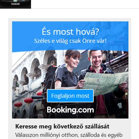
Fókuszban a digitális szabadság
A hálózati fejlesztések mellett a Yettel hivatalos
telekommunikációs partnerként a fesztivál
területén megnöveli a kihelyezett Mobiltöltő
Pontokat, ezzel is biztosítva a fesztiválozóknak,
hogy végig elérhetőek legyenek.
„A Yettel számára a Sziget
nem csupán egy fesztivál,
hanem egy különleges tér,
ahol a kapcsolódás
egyszerre kap digitális és
emberi jelentést. Éppen
ezért idén is arra