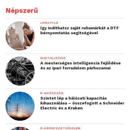
pillanataikat a Sziget
Népszerű
hivatalos napi videóival
LIFESTYLE
egyesíti a mesterséges
Így indíthatsz saját ruhamárkát a DTF
bérnyomtatás segítségével
intelligencia. A Yettel
Colosseum mellett pedig
egy Aftermovie Zónát
DIGITALIZÁCIÓ
alakítottunk ki, ahol
A mesterséges intelligencia fejlődése
és az ipari forradalom párhuzamai
mindent megadunk a
tökéletes YoMo videó
elkészítéséhez: 360° videó
E-GAZDASÁG
Szintet lép a hálózati kapacitás
készítési lehetőséget,
kihasználása – összefogott a Schneider
Electric és a Kraken
extra tartalmakat és
korlátlan netet QR kódra
E-KÖRNYEZETVÉDELEM