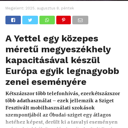
Megjelent:
2025. augusztus 8. péntek
A Yettel egy közepes
méretű megyeszékhely
kapacitásával készül
Európa egyik legnagyobb
zenei eseményére
Kétszázszor több telefonhívás, ezerkétszázszor
több adathasználat – ezek jellemzik a Sziget
Fesztivált mobilhasználati szokások
szempontjából az Óbudai-sziget egy átlagos
hetéhez képest, derült ki a tavalyi eseményen