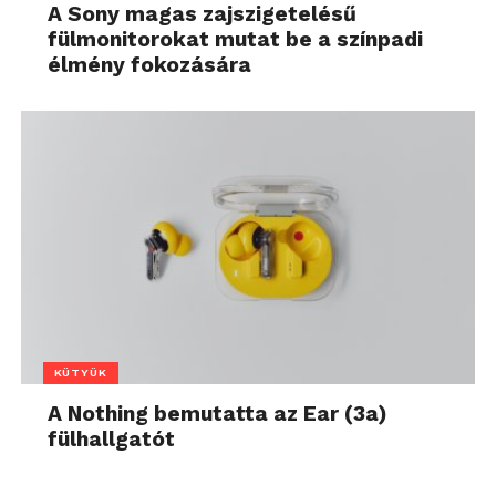
A Sony magas zajszigetelésű
fülmonitorokat mutat be a színpadi
élmény fokozására
KÜTYÜK
A Nothing bemutatta az Ear (3a)
fülhallgatót