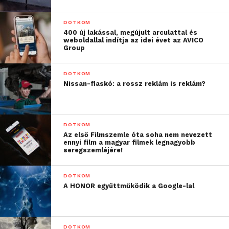
hálózat jól vizsgázott a
Szigeten, az ügyfélélmény
DOTKOM
a fesztivál teljes ideje
400 új lakással, megújult arculattal és
weboldallal indítja az idei évet az AVICO
Group
alatt stabil volt. Idén erre
az alapra építkezve
DOTKOM
folytattuk a
Nissan-fiaskó: a rossz reklám is reklám?
fejlesztéseket. A
forgalom évről évre
DOTKOM
növekszik, ezért mi is
Az első Filmszemle óta soha nem nevezett
ennyi film a magyar filmek legnagyobb
seregszemléjére!
növeltük a kapacitást, és
az 5G-n is további
DOTKOM
fejlesztést tettünk,
A HONOR együttműködik a Google-lal
különösen a legsűrűbben
látogatott területeken,
DOTKOM