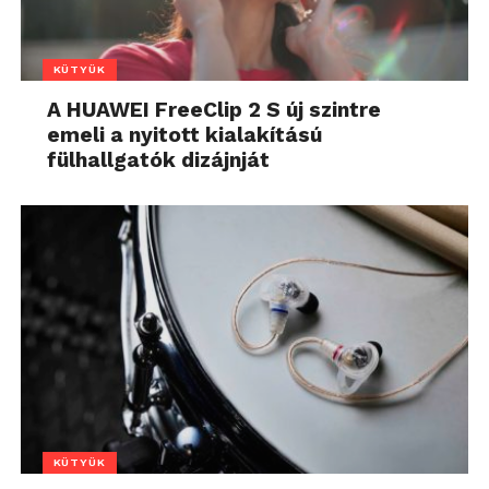
KÜTYÜK
A HUAWEI FreeClip 2 S új szintre
emeli a nyitott kialakítású
fülhallgatók dizájnját
KÜTYÜK