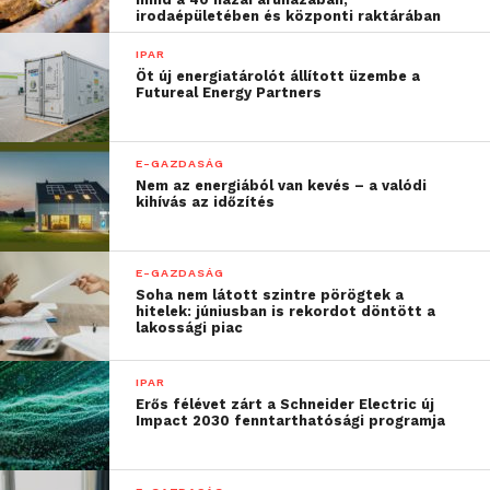
irodaépületében és központi raktárában
hátterében az alacsony
hazai hozzáadott érték, a
IPAR
Öt új energiatárolót állított üzembe a
nagyvállalatok és kkv-k
Futureal Energy Partners
fejlettség különbsége és
a mérsékelt innovációs
E-GAZDASÁG
Nem az energiából van kevés – a valódi
képesség áll. A
kihívás az időzítés
mesterséges intelligencia
pont ebben segíthet:
E-GAZDASÁG
Soha nem látott szintre pörögtek a
hatékonyabbá és
hitelek: júniusban is rekordot döntött a
lakossági piac
termelékenyebbé teheti a
gazdaság szereplőit, ami
IPAR
Erős félévet zárt a Schneider Electric új
által hatalmas a benne
Impact 2030 fenntarthatósági programja
rejlő gazdasági