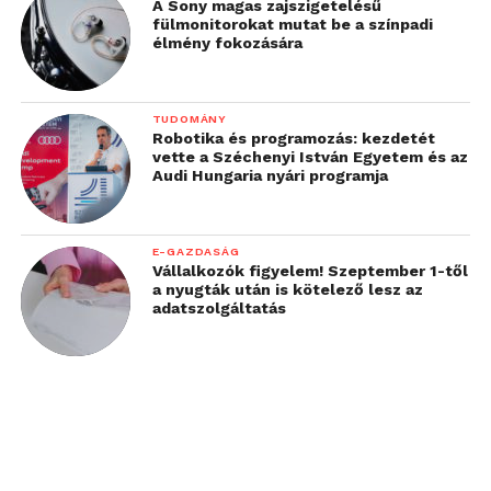
A Sony magas zajszigetelésű
fülmonitorokat mutat be a színpadi
élmény fokozására
TUDOMÁNY
Robotika és programozás: kezdetét
vette a Széchenyi István Egyetem és az
Audi Hungaria nyári programja
E-GAZDASÁG
Vállalkozók figyelem! Szeptember 1-től
a nyugták után is kötelező lesz az
adatszolgáltatás