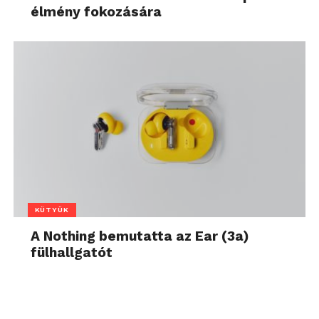
élmény fokozására
KÜTYÜK
A Nothing bemutatta az Ear (3a)
fülhallgatót