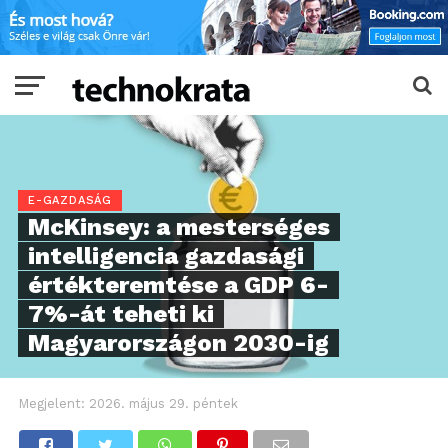
E-GAZDASÁG
McKinsey: a mesterséges
intelligencia gazdasági
értékteremtése a GDP 6-
7%-át teheti ki
Magyarországon 2030-ig
Megjelent:
2026. május 29. péntek