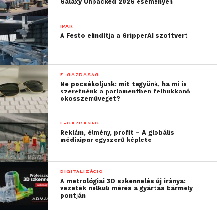
élni az eséllyel”
Galaxy Unpacked 2026 eseményen
IPAR
– hangsúlyozta Matécsa Márta, a McKinsey partnere,
A Festo elindítja a GripperAI szoftvert
hozzátéve: a tanulmányban azonosították azokat a
stratégiai lépéseket, amelyek mentén az MI-re épülő
gazdaságfejlesztés megvalósítható. A teljes
E-GAZDASÁG
tanulmányt – amely részletesen ismerteti a
Ne pocsékoljunk: mit tegyünk, ha mi is
mesterséges intelligenciában rejlő lehetőségeket, a
szeretnénk a parlamentben felbukkanó
okosszemüveget?
megvalósítás feltételeit és a releváns nemzetközi
példákat – a McKinsey júniusban publikálja.
E-GAZDASÁG
Reklám, élmény, profit – A globális
médiaipar egyszerű képlete
További friss híreket talál a
Technokrata
főoldalán!
DIGITALIZÁCIÓ
Csatlakozzon hozzánk a
Facebookon
is!
A metrológiai 3D szkennelés új iránya:
vezeték nélküli mérés a gyártás bármely
pontján