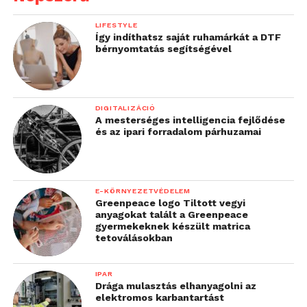
LIFESTYLE
Így indíthatsz saját ruhamárkát a DTF
bérnyomtatás segítségével
DIGITALIZÁCIÓ
A mesterséges intelligencia fejlődése
és az ipari forradalom párhuzamai
E-KÖRNYEZETVÉDELEM
Greenpeace logo Tiltott vegyi
anyagokat talált a Greenpeace
gyermekeknek készült matrica
tetoválásokban
IPAR
Drága mulasztás elhanyagolni az
elektromos karbantartást