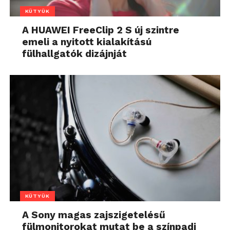
KÜTYÜK
A HUAWEI FreeClip 2 S új szintre
emeli a nyitott kialakítású
fülhallgatók dizájnját
KÜTYÜK
A Sony magas zajszigetelésű
fülmonitorokat mutat be a színpadi