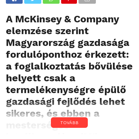
A McKinsey & Company
elemzése szerint
Magyarország gazdasága
fordulóponthoz érkezett:
a foglalkoztatás bővülése
helyett csak a
termelékenységre épülő
gazdasági fejlődés lehet
sikeres, és ebben a
mesterséges
TOVÁBB
intelligenciára (MI)