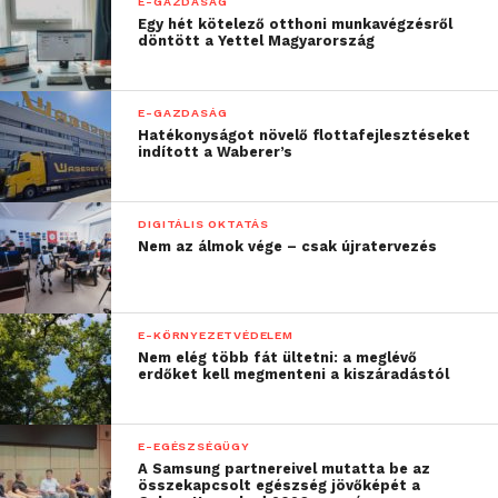
potenciál”
E-GAZDASÁG
Egy hét kötelező otthoni munkavégzésről
döntött a Yettel Magyarország
– állítja Havas András, a McKinsey partnere.
E-GAZDASÁG
“Az MI nem oldja meg a
Hatékonyságot növelő flottafejlesztéseket
indított a Waberer’s
gazdaság
termelékenységi
DIGITÁLIS OKTATÁS
problémáit, csupán a
Nem az álmok vége – csak újratervezés
lehetőséget teremti meg
a gyorsításra: ma még
E-KÖRNYEZETVÉDELEM
nyitott kérdés, hogy
Nem elég több fát ültetni: a meglévő
erdőket kell megmenteni a kiszáradástól
Magyarország vállalatai,
intézményei és
E-EGÉSZSÉGÜGY
munkavállalói képesek-e
A Samsung partnereivel mutatta be az
összekapcsolt egészség jövőképét a