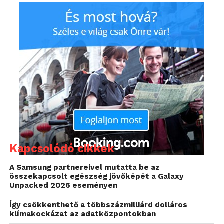
támaszkodva jelentős
eredmények érhetőek el
– a jól átgondolt stratégia
akár a GDP 6-7%-ának
megfelelő értéket
jelenthet 2030-ig. A
McKinsey hamarosan
megjelenő, a magyar
Kapcsolódó cikkek
gazdaság lehetőségeire
A Samsung partnereivel mutatta be az
összekapcsolt egészség jövőképét a Galaxy
fókuszáló tanulmánya
Unpacked 2026 eseményen
azonosítja azokat a
Így csökkenthető a többszázmilliárd dolláros
klímakockázat az adatközpontokban