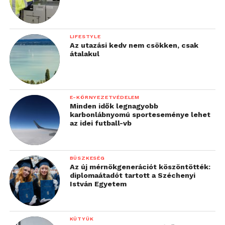
LIFESTYLE
Az utazási kedv nem csökken, csak
átalakul
E-KÖRNYEZETVÉDELEM
Minden idők legnagyobb
karbonlábnyomú sporteseménye lehet
az idei futball-vb
BÜSZKESÉG
Az új mérnökgenerációt köszöntötték:
diplomaátadót tartott a Széchenyi
István Egyetem
KÜTYÜK