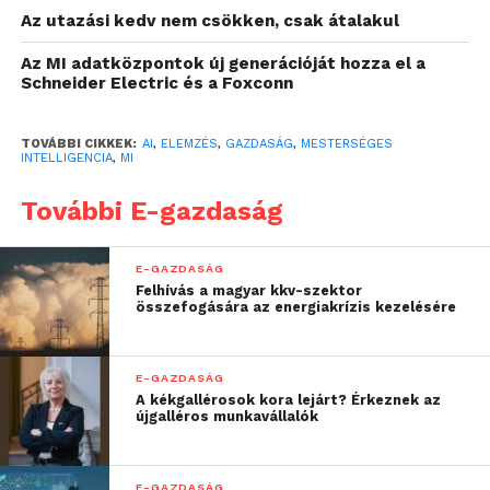
területeket, ahol az MI a
Az utazási kedv nem csökken, csak átalakul
növekedés motorjává
Az MI adatközpontok új generációját hozza el a
válhat.
Schneider Electric és a Foxconn
A mesterséges intelligencia (MI) történelmi
TOVÁBBI CIKKEK:
AI
,
ELEMZÉS
,
GAZDASÁG
,
MESTERSÉGES
gazdaságfejlesztési lehetőséget kínál. A McKinsey
INTELLIGENCIA
,
MI
Global Institute becslése szerint az MI 2030-ig
További E-gazdaság
legalább 15 milliárd euró értékű automatizációs
potenciált hozhat a magyar gazdaságba: ez
önmagában a GDP 6–7%-ának felel meg, de az össz-
E-GAZDASÁG
nemzetgazdasági hatás akár ennél is több lehet, ha a
Felhívás a magyar kkv-szektor
összefogására az energiakrízis kezelésére
megnövekedett termelékenység a gazdaság
regionális versenyképességét is fokozni tudja.
E-GAZDASÁG
Az elmúlt másfél évtizedben Magyarországon a
A kékgallérosok kora lejárt? Érkeznek az
újgalléros munkavállalók
foglalkoztatottság 81%-ig emelkedett, a reálbérek
pedig 2008 óta több mint 50%-kal nőttek, ám ez a
struktúra elérte a lehetősége határait; a jövőbeni
E-GAZDASÁG