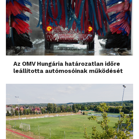
Az OMV Hungária határozatlan időre
leállította autómosóinak működését