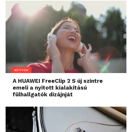
KÜTYÜK
A HUAWEI FreeClip 2 S új szintre
emeli a nyitott kialakítású
fülhallgatók dizájnját