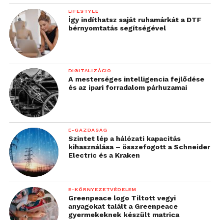
LIFESTYLE
Így indíthatsz saját ruhamárkát a DTF
bérnyomtatás segítségével
DIGITALIZÁCIÓ
A mesterséges intelligencia fejlődése
és az ipari forradalom párhuzamai
E-GAZDASÁG
Szintet lép a hálózati kapacitás
kihasználása – összefogott a Schneider
Electric és a Kraken
E-KÖRNYEZETVÉDELEM
Greenpeace logo Tiltott vegyi
anyagokat talált a Greenpeace
gyermekeknek készült matrica