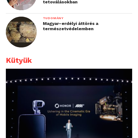
tetoválásokban
TUDOMÁNY
Magyar–erdélyi áttörés a
természetvédelemben
Kütyük