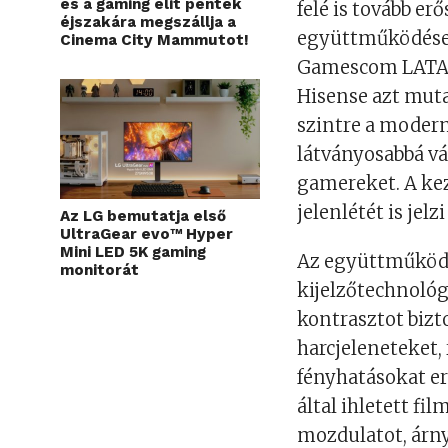
és a gaming elit péntek
felé is tovább erő
éjszakára megszállja a
együttműködése 
Cinema City Mammutot!
Gamescom LATAM
Hisense azt mut
szintre a modern
látványosabbá vá
gamereket. A ke
jelenlétét is je
Az LG bemutatja első
UltraGear evo™ Hyper
Mini LED 5K gaming
Az együttműködé
monitorát
kijelzőtechnológ
kontrasztot bizt
harcjeleneteket,
fényhatásokat er
által ihletett fi
mozdulatot, árny