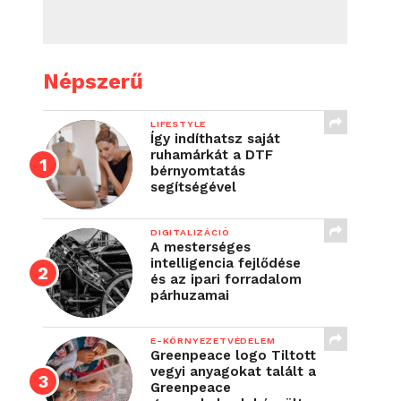
Népszerű
LIFESTYLE
Így indíthatsz saját
ruhamárkát a DTF
bérnyomtatás
segítségével
DIGITALIZÁCIÓ
A mesterséges
intelligencia fejlődése
és az ipari forradalom
párhuzamai
E-KÖRNYEZETVÉDELEM
Greenpeace logo Tiltott
vegyi anyagokat talált a
Greenpeace