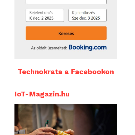
Technokrata a Facebookon
IoT-Magazin.hu