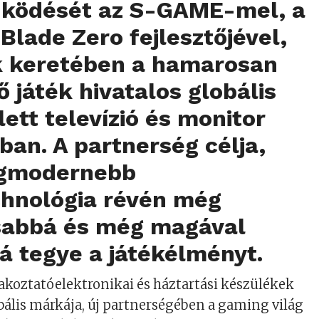
ködését az S-GAME-mel, a
lade Zero fejlesztőjével,
 keretében a hamarosan
 játék hivatalos globális
lett televízió és monitor
ban. A partnerség célja,
egmodernebb
chnológia révén még
sabbá és még magával
á tegye a játékélményt.
rakoztatóelektronikai és háztartási készülékek
bális márkája, új partnerségében a gaming világ