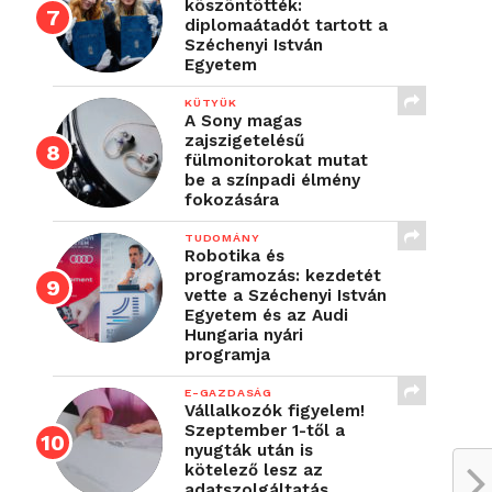
köszöntötték:
diplomaátadót tartott a
Széchenyi István
Egyetem
KÜTYÜK
A Sony magas
zajszigetelésű
fülmonitorokat mutat
be a színpadi élmény
fokozására
TUDOMÁNY
Robotika és
programozás: kezdetét
vette a Széchenyi István
Egyetem és az Audi
Hungaria nyári
programja
E-GAZDASÁG
Vállalkozók figyelem!
Szeptember 1-től a
nyugták után is
kötelező lesz az
adatszolgáltatás