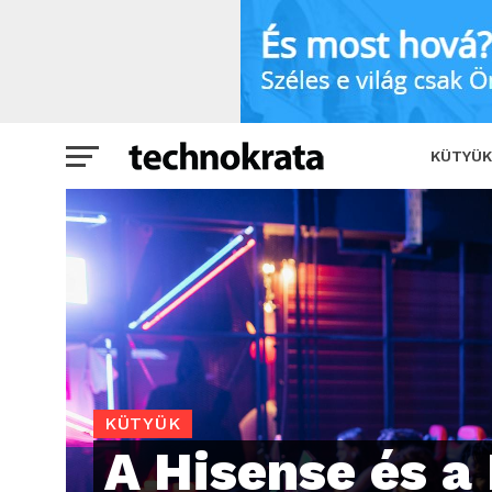
A Hisense és a Phantom Blade Zero eg
KÜTYÜK
KÜTYÜK
A Hisense és 