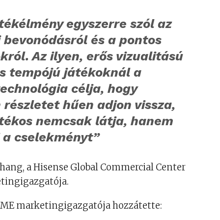
átékélmény egyszerre szól az
i bevonódásról és a pontos
król. Az ilyen, erős vizualitású
s tempójú játékoknál a
technológia célja, hogy
részletet hűen adjon vissza,
átékos nemcsak látja, hanem
li a cselekményt”
hang, a Hisense Global Commercial Center
tingigazgatója.
GAME marketingigazgatója hozzátette: