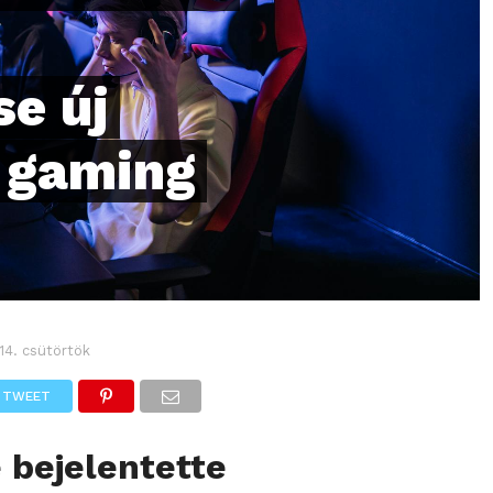
e új
a gaming
14. csütörtök
TWEET
 bejelentette