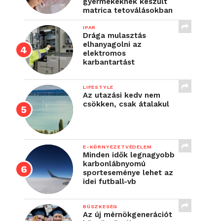
gyermekeknek készült
matrica tetoválásokban
IPAR
Drága mulasztás
elhanyagolni az
elektromos
karbantartást
LIFESTYLE
Az utazási kedv nem
csökken, csak átalakul
E-KÖRNYEZETVÉDELEM
Minden idők legnagyobb
karbonlábnyomú
sporteseménye lehet az
idei futball-vb
BÜSZKESÉG
Az új mérnökgenerációt