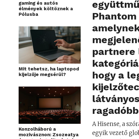
együttmű
gaming és autós
élmények költöznek a
Phantom B
Pólusba
amelynek
megjelenő
partnere 
kategóriá
Mit tehetsz, ha laptopod
hogy a l
kijelzője megsérül?
kijelzőte
látványo
ragadóbb
A Hisense, a szó
Konzolháború a
egyik vezető glo
mozivásznon: Zsozeatya