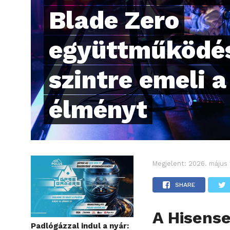
Blade Zero
együttműködés
szintre emeli 
élményt
Megjelent:
2026. május 
SHARE
A Hisense
Padlógázzal indul a nyár: