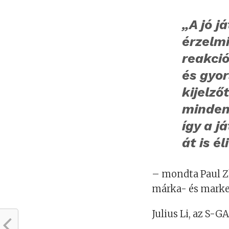
„A jó j
érzelm
reakció
és gyor
kijelző
minden 
így a j
át is é
– mondta Paul Z
márka- és marke
Julius Li, az S-