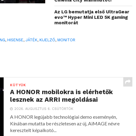
Az LG bemutatja első UltraGear
evo™ Hyper Mini LED 5K gaming
monitorát
ING
,
HISENSE
,
JÁTÉK
,
KIJELZŐ
,
MONITOR
KÜTYÜK
A HONOR mobilokra is elérhetők
lesznek az ARRI megoldásai
2026. AUGUSZTUS 6. CSÜTÖRTÖK
A HONOR legújabb technológiai demo eseményén,
Kínában mutatta be részletesen az új, AiMAGE névre
keresztelt képalkotó...