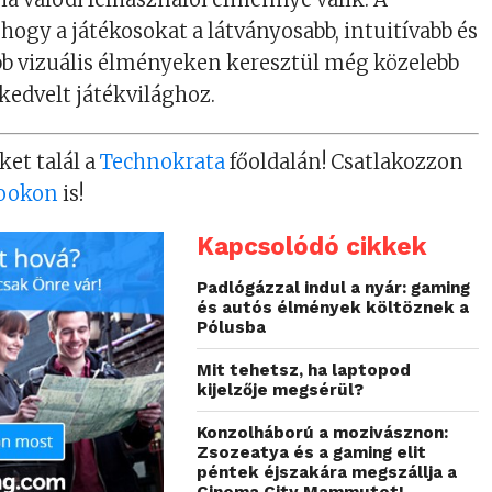
 hogy a játékosokat a látványosabb, intuitívabb és
b vizuális élményeken keresztül még közelebb
 kedvelt játékvilághoz.
ket talál a
Technokrata
főoldalán! Csatlakozzon
ookon
is!
Kapcsolódó cikkek
Padlógázzal indul a nyár: gaming
és autós élmények költöznek a
Pólusba
Mit tehetsz, ha laptopod
kijelzője megsérül?
Konzolháború a mozivásznon:
Zsozeatya és a gaming elit
péntek éjszakára megszállja a
Cinema City Mammutot!