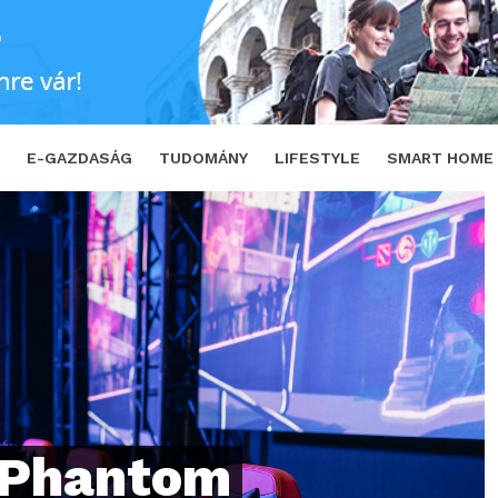
yüttműködése új szintre emeli a gaming élmé
E-GAZDASÁG
TUDOMÁNY
LIFESTYLE
SMART HOME
a Phantom