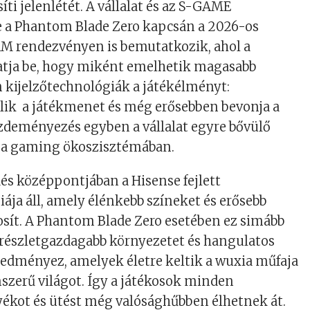
síti jelenlétét. A vállalat és az S-GAME
a Phantom Blade Zero kapcsán a 2026-os
 rendezvényen is bemutatkozik, ahol a
atja be, hogy miként emelhetik magasabb
 kijelzőtechnológiák a játékélményt:
lik a játékmenet és még erősebben bevonja a
zdeményezés egyben a vállalat egyre bővülő
lzi a gaming ökoszisztémában.
s középpontjában a Hisense fejlett
iája áll, amely élénkebb színeket és erősebb
osít. A Phantom Blade Zero esetében ez simább
 részletgazdagabb környezetet és hangulatos
edményez, amelyek életre keltik a wuxia műfaja
lmszerű világot. Így a játékosok minden
ékot és ütést még valósághűbben élhetnek át.