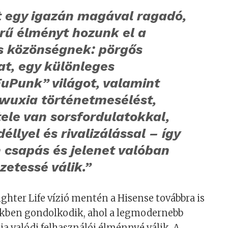
t egy igazán magával ragadó,
rű élményt hozunk el a
is közönségnek: pörgős
at, egy különleges
uPunk” világot, valamint
 wuxia történetmesélést,
ele van sorsfordulatokkal,
éllyel és rivalizálással – így
 csapás és jelenet valóban
etessé válik.”
ighter Life vízió mentén a Hisense továbbra is
sekben gondolkodik, ahol a legmodernebb
ia valódi felhasználói élménnyé válik. A