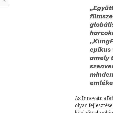
„Együt
filmsze
globál
harcok
„KungF
epikus
amely t
szenved
minden
emlékez
Az Innovate a Br
olyan fejleszté
kijelzőtechnológ