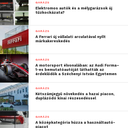
GARÁZS
kínál, beleértve a flottakezelő rendszerekkel való
Elektromos autók és a mélygarázsok új
integráció lehetőségét is.
tűzkockázata?
GARÁZS
A Ferrari új vállalati arculatával nyílt
márkakereskedés
GARÁZS
A motorsport élvonalában: az Audi Forma–
1-es bemutatóautóját láthatták az
érdeklődők a Széchenyi István Egyetemen
GARÁZS
Kétszámjegyű növekedés a hazai piacon,
Több mint 390 kilométeres
duplázódó kínai részesedéssel
hatótáv, 10-ről 80 százalékra
kevesebb mint 30 perc alatt
GARÁZS
A középkategória húzza a használtautó-
A 6 és 7 üléses PV5 Passenger több mint 390
piacot