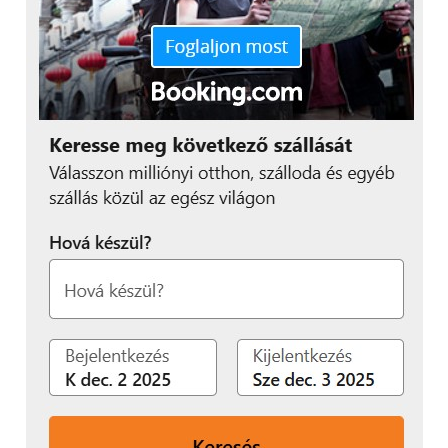
változatok – köztük az L2H1 és az L2 Crew Van
kivitelek – 2026 júliusától lesznek elérhetők ezzel a
funkcióval. Az L2H2 változatok, az átjárható (Walk-
through) modellek és a Chassis Cab kivitelek 2026
novemberétől követik őket, míg a további Cargo
verziók, például az L1H1 modellek, 2027 januárjától
érkeznek.
A személyszállító változatok esetében az 5 üléses és
a kerekesszékes utasok szállítására kialakított WAV
(Wheelchair Accessible Vehicle) modellek 2027
januárjától lesznek elérhetők a 22 kW-os töltési
lehetőséggel. A 6 és 7 üléses változatok bevezetése
ezt követően, 2027 szeptemberétől kezdődik.
Ezek a fejlesztések tovább erősítik a PV5 pozícióját
mint rendkívül sokoldalú és rugalmas platform,
amely egyaránt képes megfelelni a személyszállítási