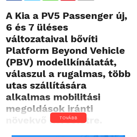
A Kia a PV5 Passenger új,
6 és 7 üléses
változataival bővíti
Platform Beyond Vehicle
(PBV) modellkínálatát,
válaszul a rugalmas, több
utas szállítására
alkalmas mobilitási
megoldások iránti
növekvő keresletre.
TOVÁBB
A PV5 Passenger 6 és 7 üléses kivitelei rendkívül