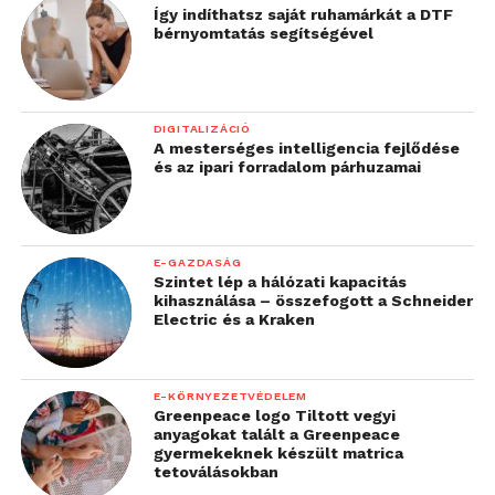
Így indíthatsz saját ruhamárkát a DTF
bérnyomtatás segítségével
A futóművet és a menetdinamikát a lehető
legmagasabb szintű komfort érdekében hangolták.
A továbbfejlesztett zajszigetelés, a csökkentett
úthibákból eredő rezgések és a finomhangolt
DIGITALIZÁCIÓ
futómű hozzájárulnak a kellemes utazási
A mesterséges intelligencia fejlődése
és az ipari forradalom párhuzamai
élményhez. A kategóriaelső, mindössze 5,5 méteres
fordulókör kiváló manőverezhetőséget biztosít
városi környezetben, míg az optimalizált
kormányzási és áttételi arányok csökkentik a vezető
E-GAZDASÁG
Szintet lép a hálózati kapacitás
terhelését és fáradtságát.
kihasználása – összefogott a Schneider
Electric és a Kraken
A modell emellett kategóriaelső fejlett
vezetéstámogató rendszercsomaggal is rendelkezik,
amely tovább növeli a biztonságot és a kényelmet a
E-KÖRNYEZETVÉDELEM
mindennapi használat során.
Greenpeace logo Tiltott vegyi
anyagokat talált a Greenpeace
gyermekeknek készült matrica
PV5 MY2027 frissítések
tetoválásokban