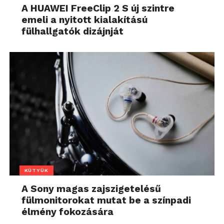
A HUAWEI FreeClip 2 S új szintre
emeli a nyitott kialakítású
fülhallgatók dizájnját
KÜTYÜK
A Sony magas zajszigetelésű
fülmonitorokat mutat be a színpadi
élmény fokozására