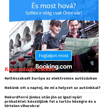
sokoldalú, tisztán elektromos személyszállító
modellek, amelyek számos felhasználási terület
igényeinek megfelelnek:
családi és csoportos utazások
személyszállító és taxiszolgáltatások
repülőtéri transzferek
vállalati és kereskedelmi shuttle-
szolgáltatások
egyéb közösségi mobilitási
Kapcsolódó cikkek
alkalmazások
Kettészakadt Európa az elektromos autózásban
A korábbi, ötüléses változat mellett a PV5 Passenger
Nekünk ott a naptej, de mi a helyzet az autónkkal?
mostantól három üléssoros kivitelben is elérhető,
amely minden utas számára bőséges kényelmet és
Rekordforró június után jön az igazi nyári
lábteret biztosít. A mindössze 399 mm-es beszállási
próbatétel: készüljünk fel a tartós hőségre és a
hirtelen viharokra!
magasság és az automatikusan nyíló tolóajtók