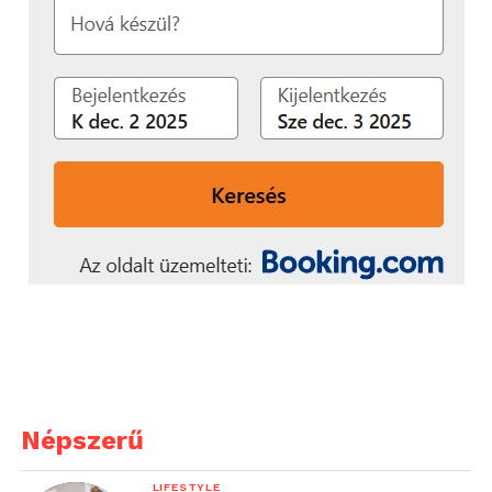
használatra egyaránt tervezve
A Kia PV5 Passenger merész és futurisztikus
formavilágot kapott, amelyet karakteres
dizájnelemek és letisztult, modern megjelenés
jellemez. A szoftverközpontú architektúra támogatja
a vezeték nélküli (Over-the-Air, OTA) frissítéseket,
valamint a flottakezelő rendszerekkel való
zökkenőmentes integrációt, ami különösen előnyös
a kereskedelmi felhasználók számára.
Az intuitív digitális vezetői környezet
középpontjában egy 12,9 colos infotainment-kijelző
és egy 7,5 colos digitális műszeregység áll. A Kia
fedélzeti információs és szórakoztató rendszerén,
valamint a Pleos alkalmazásáruházon keresztül a
felhasználók egy folyamatosan bővülő, külső
Népszerű
fejlesztésű alkalmazásökoszisztémához is
hozzáférhetnek.
LIFESTYLE