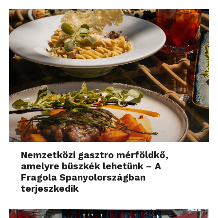
míg a nagyfeszültségű akkumulátorcsomagra 8 év
garancia jár.
További friss híreket talál a
Technokrata
főoldalán!
Csatlakozzon hozzánk a
Facebookon
is!
Nemzetközi gasztro mérföldkő,
amelyre büszkék lehetünk – A
Fragola Spanyolországban
terjeszkedik