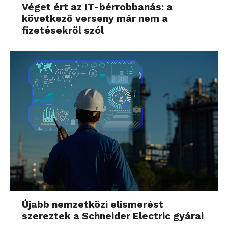
ügyfélélménybe integrálja, amelyet dedikált
Véget ért az IT-bérrobbanás: a
következő verseny már nem a
szervizhálózat támogat.
fizetésekről szól
A Kia tervei szerint PBV-stratégiáját a PV7 modell
2027-es, valamint a PV9 modell 2029-es
bevezetésével bővíti tovább, létrehozva ezzel a teljes
PBV modellpalettát. A vállalat több mint 40
különböző karosszériaváltozaton keresztül kínál
majd magas szinten testreszabható mobilitási
megoldásokat, amelyek a legkülönfélébb ügyfél- és
üzleti igényekhez igazodnak.
A PV5 Passenger 6 és 7 üléses változatai már
megrendelhetők a Kia márkakereskedői
hálózatában, a sorozatgyártás pedig 2026. július 15-
én kezdődik. Minden PV5 modellre a Kia
Újabb nemzetközi elismerést
iparágvezető, 7 év vagy 150 000 kilométer
szereztek a Schneider Electric gyárai
futásteljesítményig érvényes garanciája vonatkozik,