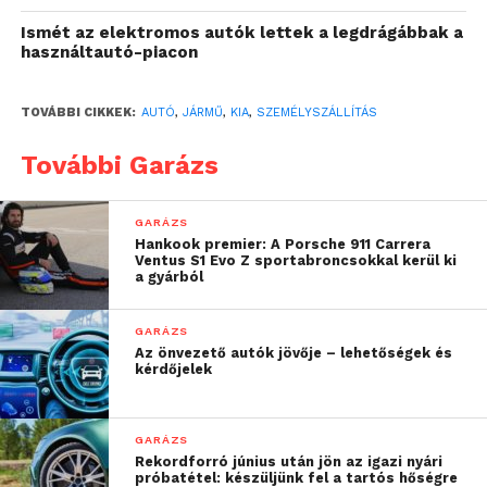
megkönnyítik a második és harmadik üléssor
Ismét az elektromos autók lettek a legdrágábbak a
megközelítését. Az új üléselrendezések maximális
használtautó-piacon
rugalmasságot kínálnak az utastér kihasználásában.
TOVÁBBI CIKKEK:
AUTÓ
,
JÁRMŰ
,
KIA
,
SZEMÉLYSZÁLLÍTÁS
További Garázs
GARÁZS
Hankook premier: A Porsche 911 Carrera
Ventus S1 Evo Z sportabroncsokkal kerül ki
a gyárból
GARÁZS
Az önvezető autók jövője – lehetőségek és
kérdőjelek
GARÁZS
6 üléses változat (1-2-3 elrendezés):
Rekordforró június után jön az igazi nyári
próbatétel: készüljünk fel a tartós hőségre