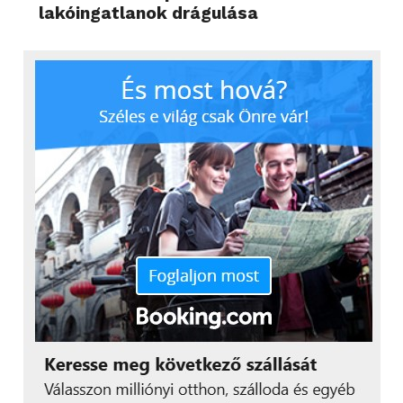
lakóingatlanok drágulása