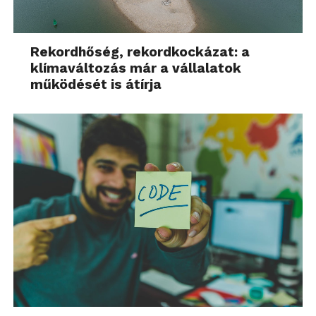
Van of the Year 2026 címet.
A PV5 Cargo emellett a Guinness World Records
rekordját is tartja a „legnagyobb távolságot egyetlen
Rekordhőség, rekordkockázat: a
töltéssel megtevő, maximális terheléssel közlekedő
klímaváltozás már a vállalatok
működését is átírja
könnyű elektromos haszonjármű” kategóriában,
miután 693,38 kilométeres (430,85 mérföldes) távot
teljesített egyetlen feltöltéssel.
A jövő mobilitására felkészített
PBV-koncepció
PBV (Platform Beyond Vehicle) stratégiájával a Kia
egyedülálló módon egy integrált mobilitási
ökoszisztémát kínál, amely az elektromos hajtást, a
sokoldalú alkalmazhatóságot és a fejlett
kapcsolódási lehetőségeket egyesíti. Ez az
ökoszisztéma a szolgáltatásokat, az üzemeltetést és
a tulajdonlási élményt egyetlen, egységes