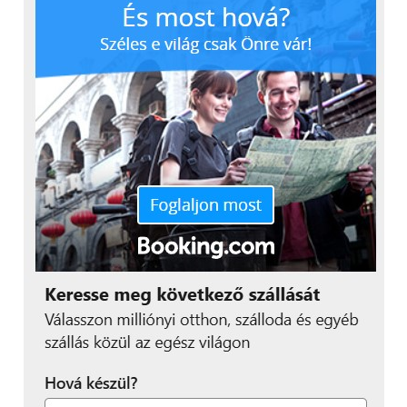
„A PV5 újradefiniálja azt,
amit az ügyfelek és az
utasok egy elektromos
kishaszonjárműtől
elvárhatnak: maximális
rugalmasságot kínál,
miközben minden
fedélzeten utazó
számára magas szintű
kényelmet és tágas teret
biztosít.”
Kereskedelmi és magáncélú