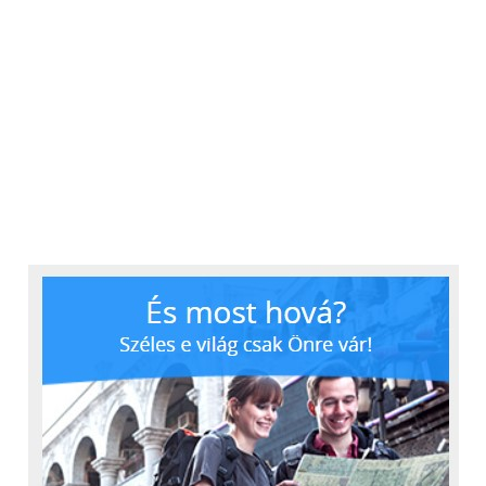
összhangban: elsőként az L2H1 kivitelek esetében
2026 augusztusától, ezt követően az L2H2
változatoknál 2026 novemberétől, majd az L1H1
modelleknél 2027 januárjától.
Az olyan fejlesztések, mint az alapfelszereltségként
kínált deréktámasz a vezetőüléshez (kizárólag a
Cargo változatok esetében), valamint a kompozit
anyagból készült raktérelválasztó fal, növelik a
tartósságot és javítják a vezetőfülke elkülönítését a
rakodótértől. A Chassis Cab kivitelek emellett
további funkcionalitással bővülnek, többek között
vontatási képességgel, valamint hátsó nézetfigyelő
(RVM) kamerával, amely megkönnyíti a
manőverezést és javítja a kilátást a kihívást jelentő
munkakörülmények között.
A 22 kW-os töltési képesség szintén fokozatosan
jelenik meg a modellkínálatban. Egyes Cargo