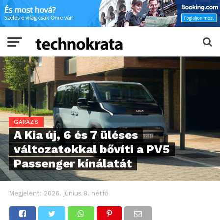
GARÁZS
A Kia új, 6 és 7 üléses
változatokkal bővíti a PV5
Passenger kínálatát
Megjelent:
2026. június 8. hétfő