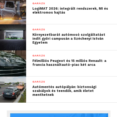
eszközöket lásson el energiával.
GARÁZS
LogiMAT 2026: integrált rendszerek, MI és
elektromos hajtás
„Örömmel tesszük
lehetővé, hogy még több
GARÁZS
utas élvezhesse a Kia PV5
Környezetbarát autómosó szolgáltatást
indít győri campusán a Széchenyi István
előnyeit, amely mostantól
Egyetem
három üléssoros
GARÁZS
kivitelben is elérhető. Ez
Félmilliós Peugeot és 15 milliós Renault: a
francia használtautó-piac két arca
a sokoldalú jármű tovább
erősíti a PV5 kiemelkedő
GARÁZS
értékajánlatát a
Autómentés autópályán: biztonsági
szabályok és teendők, amik életet
kategóriájában”
menthetnek
– mondta Erhan Eren, a Kia Europe PBV-igazgatója.