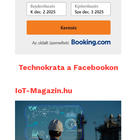
Technokrata a Facebookon
IoT-Magazin.hu