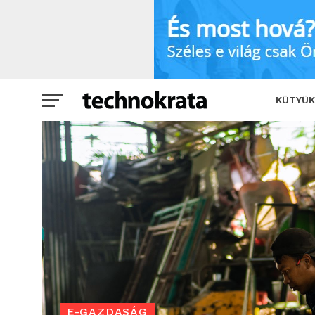
Egyeztetést sürget a szakma: augusztu
KÜTYÜK
E-GAZDASÁG