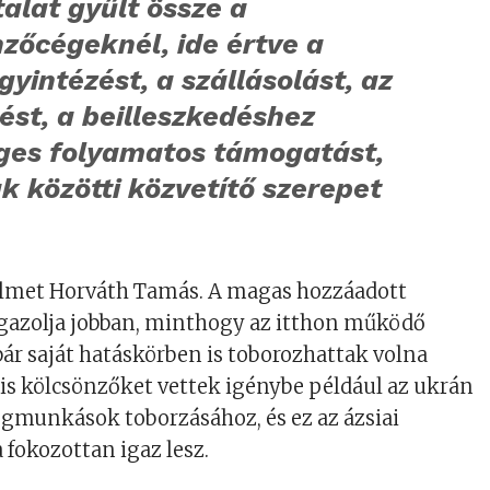
alat gyűlt össze a
zőcégeknél, ide értve a
yintézést, a szállásolást, az
ést, a beilleszkedéshez
ges folyamatos támogatást,
k közötti közvetítő szerepet
gyelmet Horváth Tamás. A magas hozzáadott
igazolja jobban, minthogy az itthon működő
bár saját hatáskörben is toborozhattak volna
s kölcsönzőket vettek igénybe például az ukrán
gmunkások toborzásához, és ez az ázsiai
fokozottan igaz lesz.