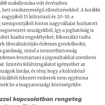
rúbb szabályozása volt érvényben
heti rendszerességű ellenőrzésekkel. A korábbi
n nagyjából 15 kölcsönző és 20-30, a
szempontjából fontos nagyvállalat hozhatott
egnevezett országokból, így a joghatóság is
dott kiadni engedélyeket, fókuszálni tudta
nek liberalizációján érdemes gondolkodni,
 gazdaság, mind a nemzetbiztonság
rdemes fenntartani a jogosultakkal szembeni
t. Szintén felülvizsgálatot igényelhet az
szágok listája, és tény, hogy a különböző
ltúrákból érkezett emberek nem egyforma
ednek be a magyarországi közösségekbe.
ezzel kapcsolatban rengeteg