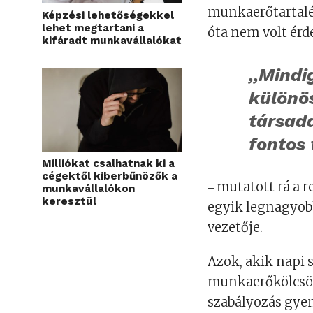
munkaerőtartalék
Képzési lehetőségekkel
lehet megtartani a
óta nem volt érd
kifáradt munkavállalókat
,,Mindi
különös
társad
fontos 
Milliókat csalhatnak ki a
cégektől kiberbűnözők a
‒ mutatott rá a 
munkavállalókon
keresztül
egyik legnagyob
vezetője.
Azok, akik napi 
munkaerőkölcsönz
szabályozás gyeng