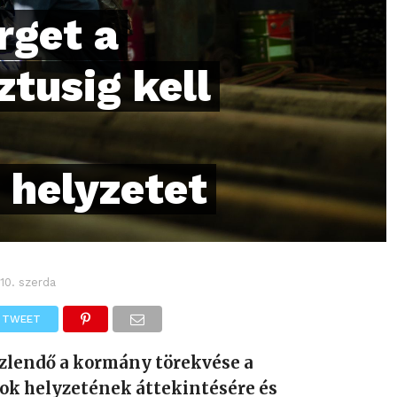
rget a
tusig kell
helyzetet
 10. szerda
TWEET
özlendő a kormány törekvése a
k helyzetének áttekintésére és