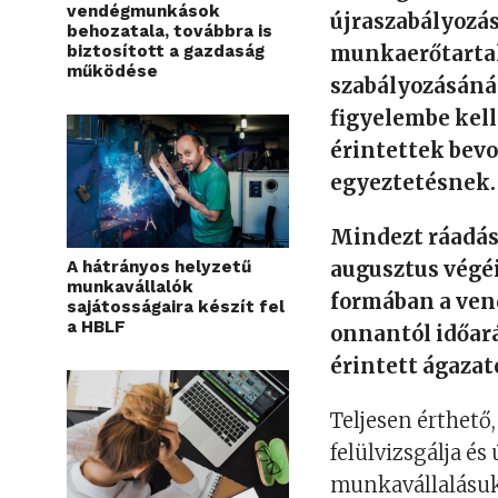
vendégmunkások
újraszabályozás
behozatala, továbbra is
biztosított a gazdaság
munkaerőtartalé
működése
szabályozásáná
figyelembe kell
érintettek bevo
egyeztetésnek.
Mindezt ráadás
A hátrányos helyzetű
augusztus végéi
munkavállalók
formában a ven
sajátosságaira készít fel
a HBLF
onnantól időar
érintett ágaza
Teljesen érthető
felülvizsgálja é
munkavállalásuk 