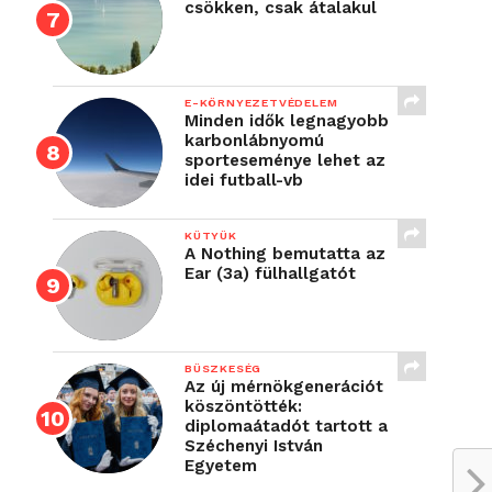
csökken, csak átalakul
E-KÖRNYEZETVÉDELEM
Minden idők legnagyobb
karbonlábnyomú
sporteseménye lehet az
idei futball-vb
KÜTYÜK
A Nothing bemutatta az
Ear (3a) fülhallgatót
BÜSZKESÉG
Az új mérnökgenerációt
köszöntötték:
diplomaátadót tartott a
Széchenyi István
Egyetem