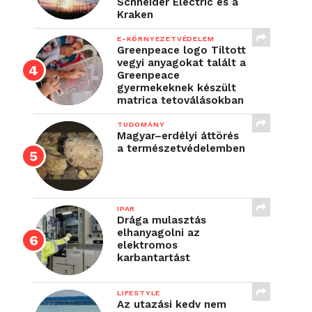
Schneider Electric és a
Kraken
E-KÖRNYEZETVÉDELEM
Greenpeace logo Tiltott
vegyi anyagokat talált a
Greenpeace
gyermekeknek készült
matrica tetoválásokban
TUDOMÁNY
Magyar–erdélyi áttörés
a természetvédelemben
IPAR
Drága mulasztás
elhanyagolni az
elektromos
karbantartást
LIFESTYLE
Az utazási kedv nem