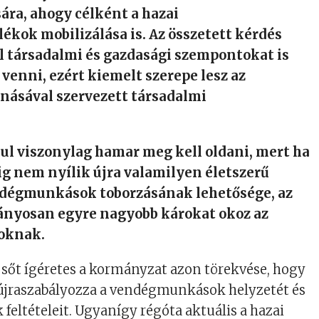
ára, ahogy célként a hazai
kok mobilizálása is. Az összetett kérdés
l társadalmi és gazdasági szempontokat is
 venni, ezért kiemelt szerepe lesz az
násával szervezett társadalmi
ul viszonylag hamar meg kell oldani, mert ha
g nem nyílik újra valamilyen életszerű
dégmunkások toborzásának lehetősége, az
ányosan egyre nagyobb károkat okoz az
toknak.
, sőt ígéretes a kormányzat azon törekvése, hogy
s újraszabályozza a vendégmunkások helyzetét és
feltételeit. Ugyanígy régóta aktuális a hazai