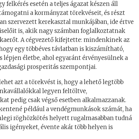
 felkérés esetén a teljes ágazat készen áll
 támogatni a kormányzat törekvéseit, és részt
n szervezett kerekasztal munkájában, ide értve
selőit is, akik nagy számban foglalkoztatnak
aerőt. A cégvezető kifejtette: mindenkinek az
 hogy egy többéves távlatban is kiszámítható,
ás lépjen életbe, ahol egyaránt érvényesülnek a
gazdasági prosperitás szempontjai.
het azt a törekvést is, hogy a lehető legtöbb
kavállalókkal legyen feltöltve,
t pedig csak végső esetben alkalmazzanak.
kentené például a vendégmunkások számát, ha
enlegi röghözkötés helyett rugalmasabban tudná
ális igényeket, évente akár több helyen is