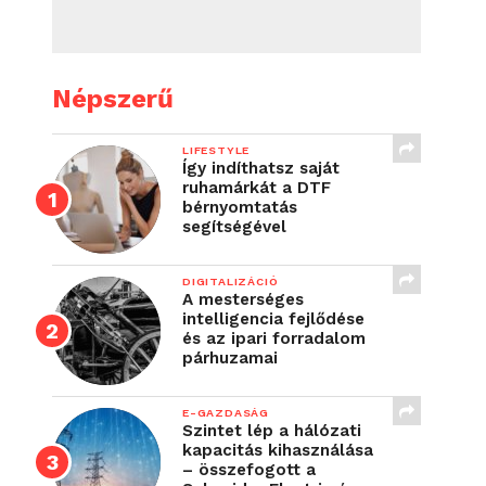
Népszerű
LIFESTYLE
Így indíthatsz saját
ruhamárkát a DTF
bérnyomtatás
segítségével
DIGITALIZÁCIÓ
A mesterséges
intelligencia fejlődése
és az ipari forradalom
párhuzamai
E-GAZDASÁG
Szintet lép a hálózati
kapacitás kihasználása
– összefogott a