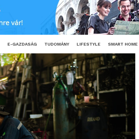
sig kell szabályozni a vendégmunkás helyze
E-GAZDASÁG
TUDOMÁNY
LIFESTYLE
SMART HOME