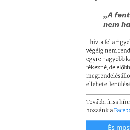
,,A fen
nem ha
‒ hívta fel a fi
végéig nem rende
egyre nagyobb k
fékezné, de előb
megrendelésállo
ellehetetlenülésé
További friss híre
hozzánk a
Faceb