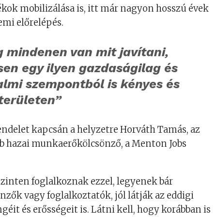
ok mobilizálása is, itt már nagyon hosszú évek
emi előrelépés.
g mindenen van mit javítani,
en egy ilyen gazdaságilag és
almi szempontból is kényes és
területen”
rendelet kapcsán a helyzetre Horváth Tamás, az
b hazai munkaerőkölcsönző, a Menton Jobs
szinten foglalkoznak ezzel, legyenek bár
ők vagy foglalkoztatók, jól látják az eddigi
éit és erősségeit is. Látni kell, hogy korábban is