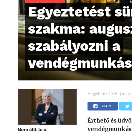
Egyeztetést sü
szakma: augusz
szabályozni a
vendégmunkás 
Megjelent:
2026. június
SHARE
Érthető és üdv
vendégmunkáso
Nem állt le a