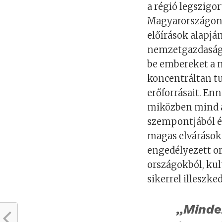
a régió legszigo
Magyarországon, 
előírások alapjá
nemzetgazdaság 
be embereket a m
koncentráltan tu
erőforrásait. En
miközben mind a
szempontjából é
magas elvárásoka
engedélyezett or
országokból, ku
sikerrel illeszk
,,Mind