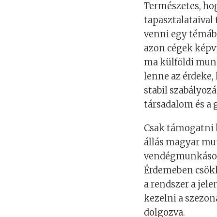
Természetes, hogy
tapasztalataival
venni egy témába
azon cégek képvi
ma külföldi munk
lenne az érdeke,
stabil szabályoz
társadalom és a 
Csak támogatni le
állás magyar mun
vendégmunkásoka
Érdemeben csök
a rendszer a jel
kezelni a szezon
dolgozva.