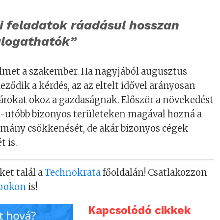
ti feladatok ráadásul hosszan
logathatók”
gyelmet a szakember. Ha nagyjából augusztus
ződik a kérdés, az az eltelt idővel arányosan
árokat okoz a gazdaságnak. Először a növekedést
b-utóbb bizonyos területeken magával hozná a
mány csökkenését, de akár bizonyos cégek
t is.
ket talál a
Technokrata
főoldalán! Csatlakozzon
ookon
is!
Kapcsolódó cikkek