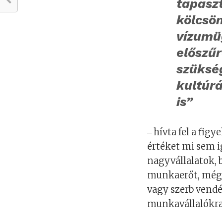
tapaszt
kölcsön
vízumüg
előszűr
szüksé
kultúrá
is”
‒ hívta fel a fi
értéket mi sem 
nagyvállalatok, 
munkaerőt, mégi
vagy szerb vendé
munkavállalókra 