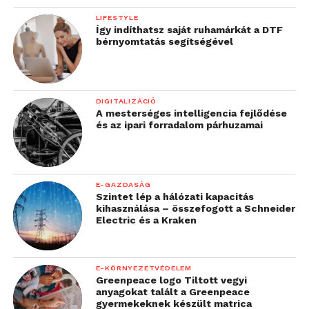
LIFESTYLE
Így indíthatsz saját ruhamárkát a DTF
bérnyomtatás segítségével
DIGITALIZÁCIÓ
A mesterséges intelligencia fejlődése
és az ipari forradalom párhuzamai
E-GAZDASÁG
Szintet lép a hálózati kapacitás
kihasználása – összefogott a Schneider
Electric és a Kraken
E-KÖRNYEZETVÉDELEM
Greenpeace logo Tiltott vegyi
anyagokat talált a Greenpeace
gyermekeknek készült matrica