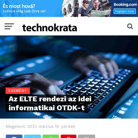
ESEMÉNY
Az ELTE rendezi az idei
informatikai OTDK-t
Megjelent:
2021. március 19. péntek