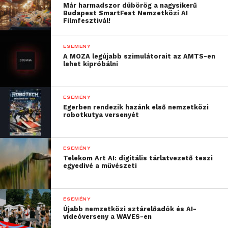
Már harmadszor dübörög a nagysikerű
Budapest SmartFest Nemzetközi AI
Filmfesztivál!
ESEMÉNY
A MOZA legújabb szimulátorait az AMTS-en
lehet kipróbálni
ESEMÉNY
Egerben rendezik hazánk első nemzetközi
robotkutya versenyét
ESEMÉNY
Telekom Art AI: digitális tárlatvezető teszi
egyedivé a művészeti
ESEMÉNY
Újabb nemzetközi sztárelőadók és AI-
videóverseny a WAVES-en