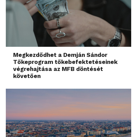
Megkezdődhet a Demján Sándor
Tőkeprogram tőkebefektetéseinek
végrehajtása az MFB döntését
követően