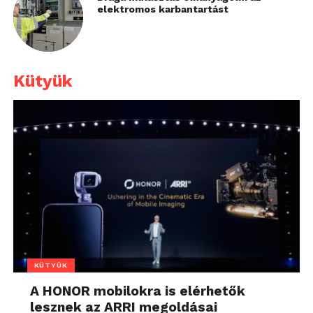
elektromos karbantartást
Kütyük
KÜTYÜK
A HONOR mobilokra is elérhetők
lesznek az ARRI megoldásai