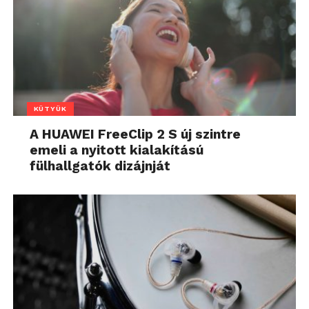
KÜTYÜK
A HUAWEI FreeClip 2 S új szintre
emeli a nyitott kialakítású
fülhallgatók dizájnját