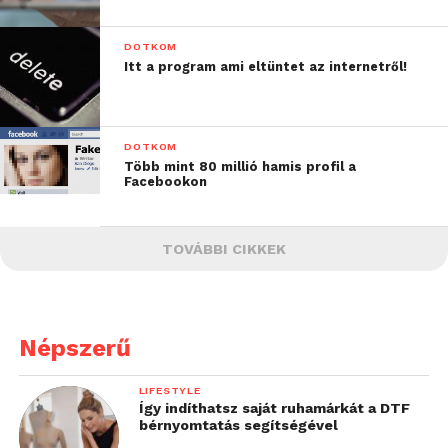
DOTKOM
Itt a program ami eltüntet az internetről!
DOTKOM
Több mint 80 millió hamis profil a
Facebookon
TOVÁBBI CIKKEK
Népszerű
LIFESTYLE
Így indíthatsz saját ruhamárkát a DTF
bérnyomtatás segítségével