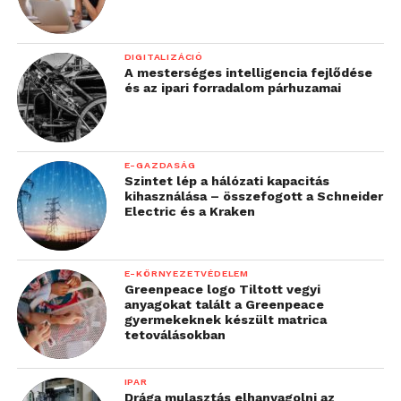
DIGITALIZÁCIÓ
A mesterséges intelligencia fejlődése
és az ipari forradalom párhuzamai
E-GAZDASÁG
Szintet lép a hálózati kapacitás
kihasználása – összefogott a Schneider
Electric és a Kraken
E-KÖRNYEZETVÉDELEM
Greenpeace logo Tiltott vegyi
anyagokat talált a Greenpeace
gyermekeknek készült matrica
tetoválásokban
IPAR
Drága mulasztás elhanyagolni az