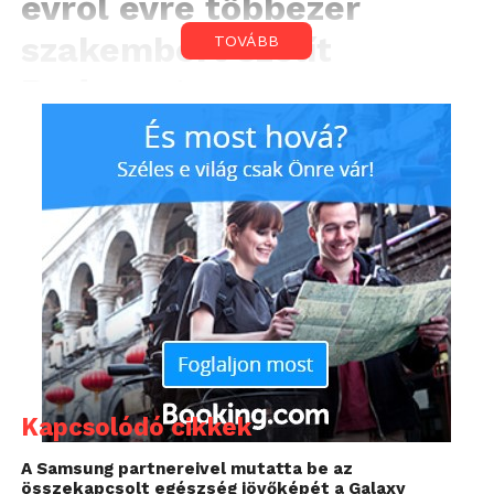
évről évre többezer
szakembert szólít
TOVÁBB
Budapestre.
A kétnapos
Craft Conference
igazi
sztárparádéval várja az érdeklődőket május
végén a Vasúttörténeti Park látványos díszletei
között: érkeznek a Google, a Tesla, a Spotify, a
Microsoft, az OpenAI és az Ebay szakértői, de a
keynote előadók között szerepel majd a világ
egyik legolvasottabb tech hírlevelét író Orosz
Gergely is. A szakmai fesztiválon kiderül,
hogyan lehet MI-eszközökkel vagy digitális
csapattagokkal növelni a produktivitást, hogy
tényleg a jövő sikerszakmája lesz-e az AI
Kapcsolódó cikkek
Engineer és hogy miért „ült le” kicsit az IT-
piaci az utóbbi hónapokban.
A Samsung partnereivel mutatta be az
összekapcsolt egészség jövőképét a Galaxy