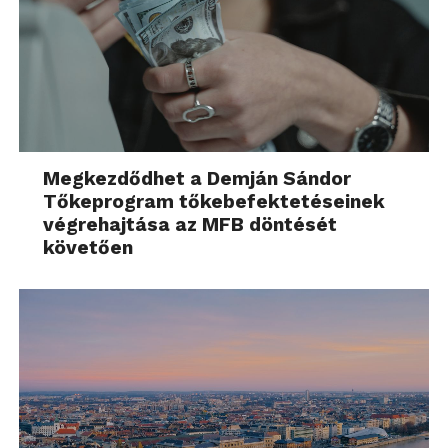
Megkezdődhet a Demján Sándor
Tőkeprogram tőkebefektetéseinek
végrehajtása az MFB döntését
követően