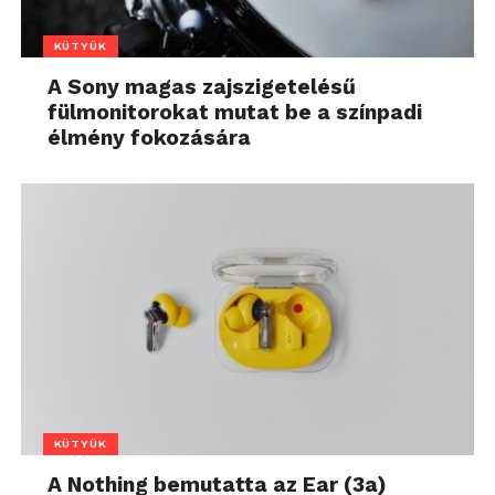
KÜTYÜK
A Sony magas zajszigetelésű
fülmonitorokat mutat be a színpadi
élmény fokozására
KÜTYÜK
A Nothing bemutatta az Ear (3a)