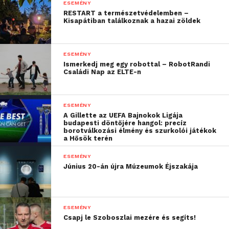
ESEMÉNY
RESTART a természetvédelemben –
Kisapátiban találkoznak a hazai zöldek
– mondja
Baccifava Médea
, az egyik alapító.
ESEMÉNY
„
A Craftot a közönsége –
Ismerkedj meg egy robottal – RobotRandi
Családi Nap az ELTE-n
vagy mostanra inkább
közössége – azért szereti,
ESEMÉNY
mert nagyon sokszínűen
A Gillette az UEFA Bajnokok Ligája
mutatja meg, hogy milyen
budapesti döntőjére hangol: precíz
borotválkozási élmény és szurkolói játékok
a Hősök terén
különböző irányokba tart
a szakma: az azonnal
ESEMÉNY
Június 20-án újra Múzeumok Éjszakája
bevethető gyakorlati
tippek mellett
szemléletformáló
ESEMÉNY
Csapj le Szoboszlai mezére és segíts!
gondolatokat is magukkal