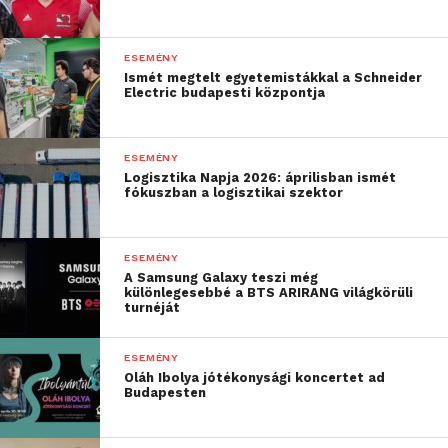
vihetnek, ráadásul
páratlan lehetőség a
ESEMÉNY
Ismét megtelt egyetemistákkal a Schneider
kapcsolatépítésre is.”
Electric budapesti központja
A megkerülhetetlen AI mellett a
ESEMÉNY
Logisztika Napja 2026: áprilisban ismét
fejlesztés alapjaihoz is
fókuszban a logisztikai szektor
visszanyúlik a Craft
A Craft tehát messze túlmutat az átlagos
ESEMÉNY
A Samsung Galaxy teszi még
konferenciák száraz előadótermein, szinte már
különlegesebbé a BTS ARIRANG világkörüli
igazi fesztivál, ahol a technológia, a tudás, a
turnéját
networking és a szórakozás találkozik. A
különleges helyszín, a Vasúttörténeti Park, már
ESEMÉNY
Oláh Ibolya jótékonysági koncertet ad
önmagában is egy utazás a múltba: a résztvevők
Budapesten
régi vonatszerelvények között barangolhatnak az
előadások között, de akár egy valódi kisvonatot is