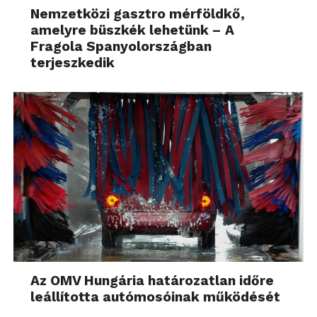
Nemzetközi gasztro mérföldkő,
amelyre büszkék lehetünk – A
Fragola Spanyolországban
terjeszkedik
Az OMV Hungária határozatlan időre
leállította autómosóinak működését