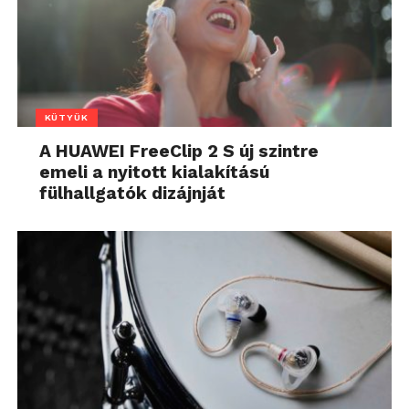
KÜTYÜK
A HUAWEI FreeClip 2 S új szintre
emeli a nyitott kialakítású
fülhallgatók dizájnját