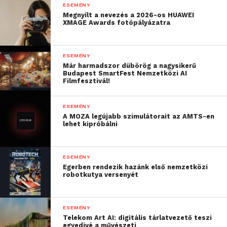
kipróbálhatnak a rendezvény területén. A
ESEMÉNY
Megnyílt a nevezés a 2026-os HUAWEI
látványos programokon túl persze ezúttal is a
XMAGE Awards fotópályázatra
szakmáé lesz a főszerep, a szoftverfejlesztést
leginkább befolyásoló trendek között pedig
kiemelt szerep jut a mesterséges intelligenciának.
ESEMÉNY
Már harmadszor dübörög a nagysikerű
Az előadók többek között arra keresik majd a
Budapest SmartFest Nemzetközi AI
választ a közönséggel együtt, hogy miként
Filmfesztivál!
alakulnak át a fejlesztői feladatok, valóban a jövő
sztárszakmája lesz-e az AI Engineer, és hogyan
ESEMÉNY
A MOZA legújabb szimulátorait az AMTS-en
lehet a digitális munkaerővel drasztikusan
lehet kipróbálni
növelni a hatékonyságot egyéni- és csapatszinten.
Ez utóbbi azért is hangsúlyos kérdés, mert egyre
több cégnél apadnak el a fejlesztésekre szánt
ESEMÉNY
Egerben rendezik hazánk első nemzetközi
források, így a produktivitás szinte mindenhol
robotkutya versenyét
kulcstényező.
Az előadások emellett az alapokhoz is
ESEMÉNY
visszatérnek, hogy a kezdő és junior
Telekom Art AI: digitális tárlatvezető teszi
egyedivé a művészeti