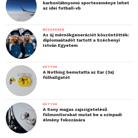
támogassák új
karbonlábnyomú sporteseménye lehet
az idei futball-vb
technológiákkal és
képzésekkel.”
BÜSZKESÉG
Az új mérnökgenerációt köszöntötték:
A Craft szervezői azt ígérik, ehhez hasznos
diplomaátadót tartott a Széchenyi
István Egyetem
útravalót kapnak a fejlesztői konferencia
résztvevői, a 10. jubileumhoz kapcsolódva pedig
számos meglepetéssel is készülnek.
KÜTYÜK
A Nothing bemutatta az Ear (3a)
fülhallgatót
További friss híreket talál a
Technokrata
főoldalán!
Csatlakozzon hozzánk a
Facebookon
is!
KÜTYÜK
A Sony magas zajszigetelésű
fülmonitorokat mutat be a színpadi
élmény fokozására