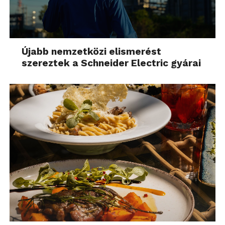
Újabb nemzetközi elismerést
szereztek a Schneider Electric gyárai