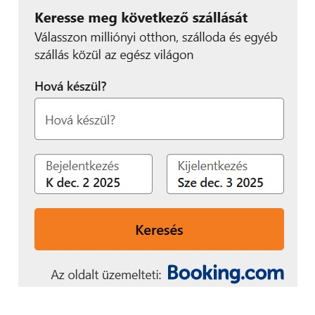
oldalon pedig 250 ezren követik. A szakember
idén csak a Craft-on fog előadni, így aki
személyesen szeretne vele találkozni, esetleg
megvásárolni és dedikáltatni a
szoftverfejlesztőknek készült könyvét, a The
Software Engineer’s Guidebook-ot, annak
kihagyhatatlan lehetőség a konferencia.
„Ha a másik oldalról
nézzük a dolgot, a Craftra
azért térnek vissza
szívesen az előadók, mert
a közönség nagyon
nyitott, kíváncsi, szeret
tanulni és kérdezni, illetve
a prezentációk között is