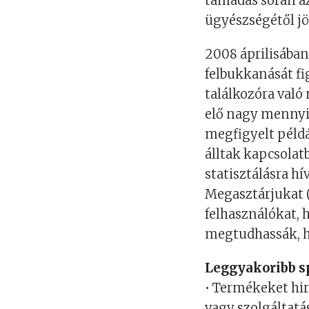
támadás során az
ügyészségétől jö
2008 áprilisába
felbukkanását fi
találkozóra való
elő nagy mennyi
megfigyelt példá
álltak kapcsolat
statisztálásra h
Megasztárjukat (
felhasználókat, 
megtudhassák, h
Leggyakoribb 
• Termékeket hi
vagy szolgáltat