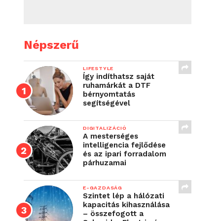
Népszerű
LIFESTYLE
Így indíthatsz saját
ruhamárkát a DTF
bérnyomtatás
segítségével
DIGITALIZÁCIÓ
A mesterséges
intelligencia fejlődése
és az ipari forradalom
párhuzamai
E-GAZDASÁG
Szintet lép a hálózati
kapacitás kihasználása
– összefogott a