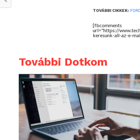
TOVÁBBI CIKKEK:
FOR
[fbcomments
url="https://www.te
keresunk-all-az-e-ma
További Dotkom