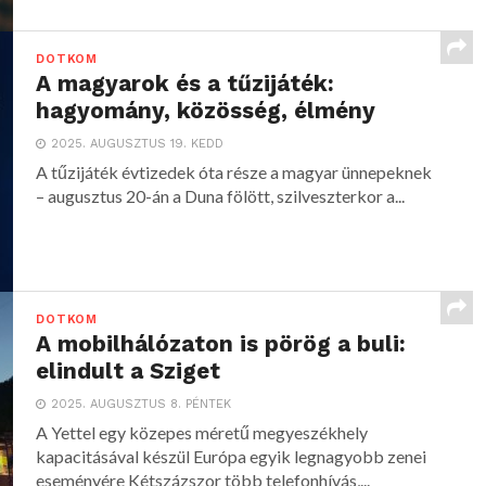
DOTKOM
A magyarok és a tűzijáték:
hagyomány, közösség, élmény
2025. AUGUSZTUS 19. KEDD
A tűzijáték évtizedek óta része a magyar ünnepeknek
– augusztus 20-án a Duna fölött, szilveszterkor a...
DOTKOM
A mobilhálózaton is pörög a buli:
elindult a Sziget
2025. AUGUSZTUS 8. PÉNTEK
A Yettel egy közepes méretű megyeszékhely
kapacitásával készül Európa egyik legnagyobb zenei
eseményére Kétszázszor több telefonhívás,...