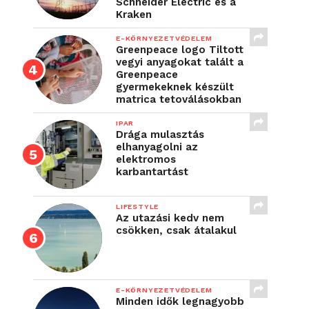
Schneider Electric és a
Kraken
E-KÖRNYEZETVÉDELEM
Greenpeace logo Tiltott
vegyi anyagokat talált a
Greenpeace
gyermekeknek készült
matrica tetoválásokban
IPAR
Drága mulasztás
elhanyagolni az
elektromos
karbantartást
LIFESTYLE
Az utazási kedv nem
csökken, csak átalakul
E-KÖRNYEZETVÉDELEM
Minden idők legnagyobb