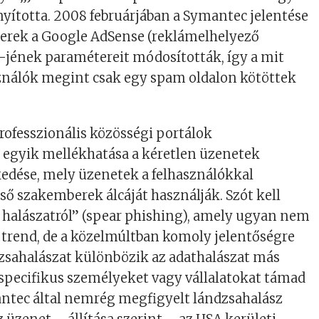
nyította. 2008 februárjában a Symantec jelentése
erek a Google AdSense (reklámelhelyező
-jének paramétereit módosították, így a mit
sználók megint csak egy spam oldalon kötöttek
rofesszionális közösségi portálok
egyik mellékhatása a kéretlen üzenetek
dése, mely üzenetek a felhasználókkal
ső szakemberek álcáját használják. Szót kell
a halászatról” (spear phishing), amely ugyan nem
 trend, de a közelmúltban komoly jelentőségre
ndzsahalászat különbözik az adathalászat más
 specifikus személyeket vagy vállalatokat támad
antec által nemrég megfigyelt lándzsahalász