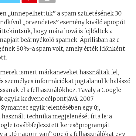
ben „ünnepelhettük” a spam születésének 30.
rendkívül „örvendetes” esemény kiváló apropót
áttekintsük, hogy mára hová is fejlődtek a
apjait beárnyékoló spamek. Áprilisban az e-
gének 80%-a spam volt, amely érték időnként
tt.
mmerek ismert márkaneveket használtak fel,
s személyes információkat jogtalanul kihalászó
ssanak el a felhasználókhoz. Tavaly a Google
k egyik kedvenc célpontjává. 2007
Symantec egyik jelentésében egy új,
használt technika megjelenését írta le: a
gle továbbfejlesztett keresőprogramját
y a „Jó napom van” opció a felhasználókat egy