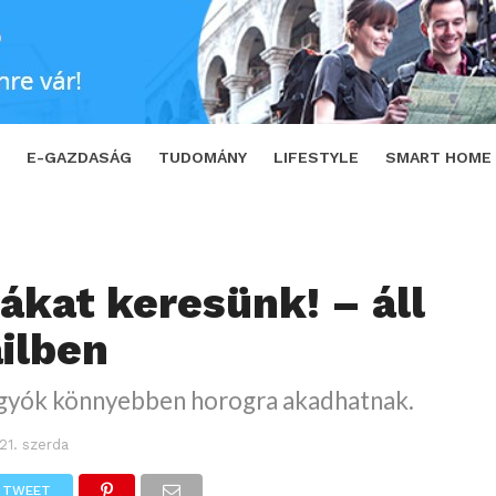
ben
SHARE
TWEET
E-GAZDASÁG
TUDOMÁNY
LIFESTYLE
SMART HOME
tákat keresünk! – áll
ilben
ágyók könnyebben horogra akadhatnak.
21. szerda
TWEET