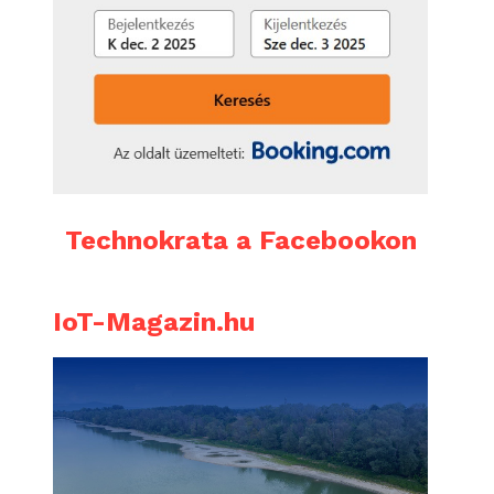
Technokrata a Facebookon
IoT-Magazin.hu