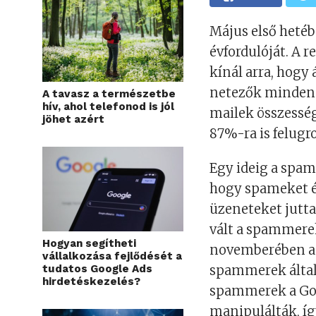
Május első heté
évfordulóját. A 
kínál arra, hogy 
netezők mindenn
A tavasz a természetbe
hív, ahol telefonod is jól
mailek összessé
jöhet azért
87%-ra is felugro
Egy ideig a spa
hogy spameket é
üzeneteket jutta
vált a spammere
Hogyan segítheti
novemberében a 
vállalkozása fejlődését a
tudatos Google Ads
spammerek által 
hirdetéskezelés?
spammerek a Goo
manipulálták, íg