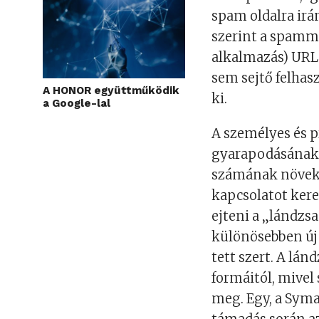
spam oldalra irá
szerint a spamm
alkalmazás) URL
sem sejtő felha
A HONOR együttműködik
ki.
a Google-lal
A személyes és p
gyarapodásának 
számának növeke
kapcsolatot kere
ejteni a „lándzs
különösebben új
tett szert. A lá
formáitól, mivel
meg. Egy, a Sym