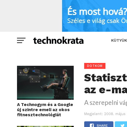
Statisztákat keresünk! – áll az e-mail
KÜTYÜK
DOTKOM
Statisz
az e-ma
A szerepelni v
A Technogym és a Google
új szintre emeli az okos
Megjelent:
2008. május 
fitnesztechnológiát
SHARE