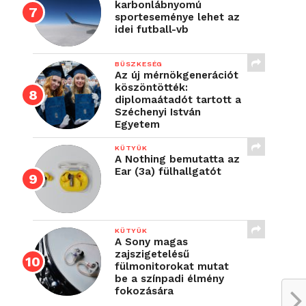
karbonlábnyomú
sporteseménye lehet az
idei futball-vb
BÜSZKESÉG
Az új mérnökgenerációt
köszöntötték:
diplomaátadót tartott a
Széchenyi István
Egyetem
KÜTYÜK
A Nothing bemutatta az
Ear (3a) fülhallgatót
KÜTYÜK
A Sony magas
zajszigetelésű
fülmonitorokat mutat
be a színpadi élmény
fokozására