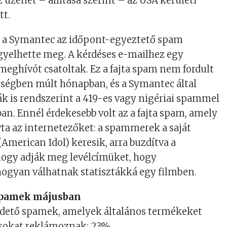
 üzenet – állítása szerint – az USA kerületi
tt.
n a Symantec az időpont-egyeztető spam
gyelhette meg. A kérdéses e-mailhez egy
 meghívót csatoltak. Ez a fajta spam nem fordult
ségben múlt hónapban, és a Symantec által
k is rendszerint a 419-es vagy nigériai spammel
ban. Ennél érdekesebb volt az a fajta spam, amely
ívta az internetezőket: a spammerek a saját
American Idol) keresik, arra buzdítva a
hogy adják meg levélcímüket, hogy
ogyan válhatnak statisztákká egy filmben.
spamek májusban
rdető spamek, amelyek általános termékeket
ásokat reklámoznak: 23%