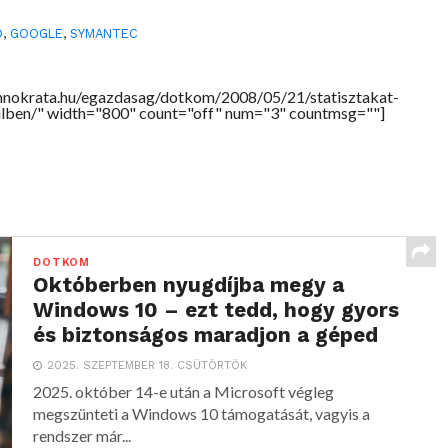
D
,
GOOGLE
,
SYMANTEC
chnokrata.hu/egazdasag/dotkom/2008/05/21/statisztakat-
ilben/" width="800" count="off" num="3" countmsg=""]
DOTKOM
Októberben nyugdíjba megy a
Windows 10 – ezt tedd, hogy gyors
és biztonságos maradjon a géped
2025. SZEPTEMBER 18. CSÜTÖRTÖK
2025. október 14-e után a Microsoft végleg
megszünteti a Windows 10 támogatását, vagyis a
rendszer már...