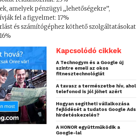
ek, amelyek pénzügyi „lehetőségekre”,
ívják fel a figyelmet: 17%
árlást és számítógéphez köthető szolgáltatásokat
 16%
Kapcsolódó cikkek
A Technogym és a Google új
szintre emeli az okos
fitnesztechnológiát
A tavasz a természetbe hív, ahol
telefonod is jól jöhet azért
Hogyan segítheti vállalkozása
fejlődését a tudatos Google Ads
hirdetéskezelés?
A HONOR együttműködik a
Google-lal