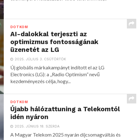
DOTKOM
AI-dalokkal terjeszti az
optimizmus fontosságának
üzenetét az LG
2025. JÚLIUS 3. CSÜTÖRTÖK
Új globális márkakampányt indított el az LG
Electronics (LG): a „Radio Optimism” nevű
kezdeményezés célja, hogy...
DOTKOM
Újabb hálózattuning a Telekomtól
idén nyáron
2025. JÚNIUS 18. SZERDA
A Magyar Telekom 2025 nyarán díjcsomagváltás és