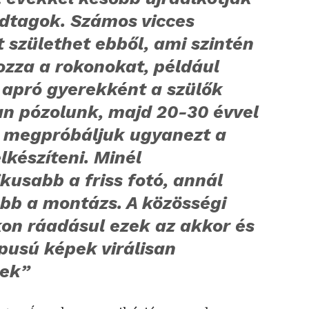
ádtagok. Számos vicces
t születhet ebből, ami szintén
ozza a rokonokat, például
 apró gyerekként a szülők
an pózolunk, majd 20-30 évvel
 megpróbáljuk ugyanezt a
lkészíteni. Minél
kusabb a friss fotó, annál
bb a montázs. A közösségi
kon ráadásul ezek az akkor és
pusú képek virálisan
nek”