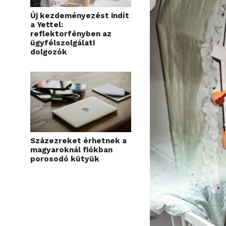
Új kezdeményezést indít
a Yettel:
reflektorfényben az
ügyfélszolgálati
dolgozók
Százezreket érhetnek a
magyaroknál fiókban
porosodó kütyük