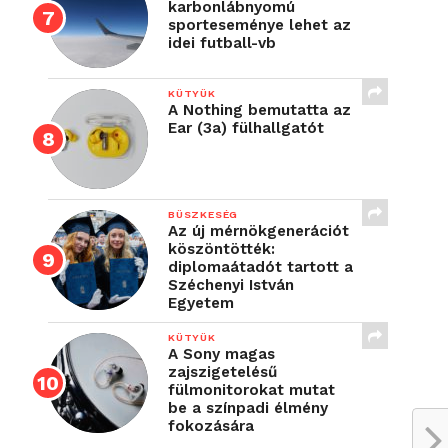
karbonlábnyomú
sporteseménye lehet az
idei futball-vb
KÜTYÜK
A Nothing bemutatta az
Ear (3a) fülhallgatót
BÜSZKESÉG
Az új mérnökgenerációt
köszöntötték:
diplomaátadót tartott a
Széchenyi István
Egyetem
KÜTYÜK
A Sony magas
zajszigetelésű
fülmonitorokat mutat
be a színpadi élmény
fokozására