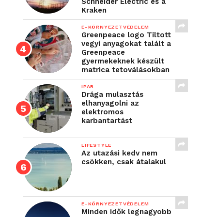
Schneider Electric és a
Kraken
E-KÖRNYEZETVÉDELEM
Greenpeace logo Tiltott
vegyi anyagokat talált a
Greenpeace
gyermekeknek készült
matrica tetoválásokban
IPAR
Drága mulasztás
elhanyagolni az
elektromos
karbantartást
LIFESTYLE
Az utazási kedv nem
csökken, csak átalakul
E-KÖRNYEZETVÉDELEM
Minden idők legnagyobb