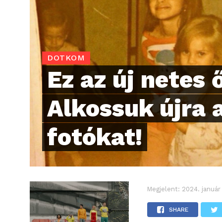
DOTKOM
Ez az új netes 
Alkossuk újra a
fotókat!
Megjelent:
2024. január
SHARE