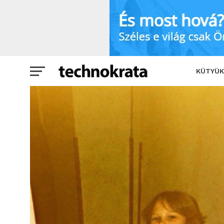
Ez az új netes őrület: Alkossuk újra a r
KÜTYÜK