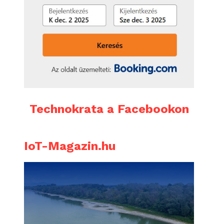
Technokrata a Facebookon
IoT-Magazin.hu