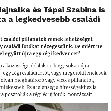
ajnalka és Tápai Szabina is
ta a legkedvesebb családi
tt családi pillanatok remek lehetőséget
y családi fotókat nézegessünk. De miért ne
l együtt újra egy régi kedvencet?
 a közösségi oldalakon, hogy sokan újra
-egy régi családi fotót, vagy megörökítenek sok
 olyan meghatározó vagy vicces pillanatot,
mlékeznek. Ez a jelenség a hírességekhez is
rra posztolják a régi és új fotók montázsait.