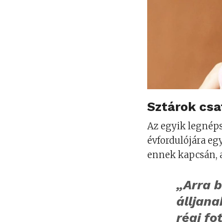
Sztárok cs
Az egyik legnép
évfordulójára e
ennek kapcsán, 
„Arra b
álljana
régi fo