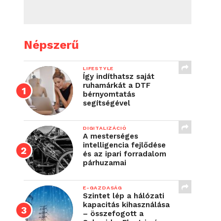
Népszerű
LIFESTYLE
Így indíthatsz saját
ruhamárkát a DTF
bérnyomtatás
segítségével
DIGITALIZÁCIÓ
A mesterséges
intelligencia fejlődése
és az ipari forradalom
párhuzamai
E-GAZDASÁG
Szintet lép a hálózati
kapacitás kihasználása
– összefogott a