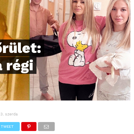
őrület:
 régi
 3. szerda
TWEET