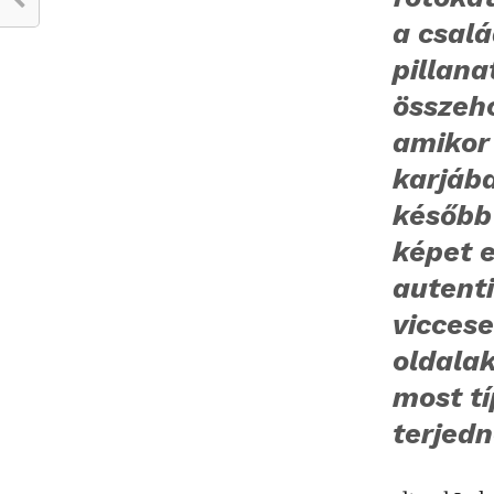
a csal
pillana
összeh
amikor
karjáb
később
képet e
autenti
viccese
oldala
most tí
terjed