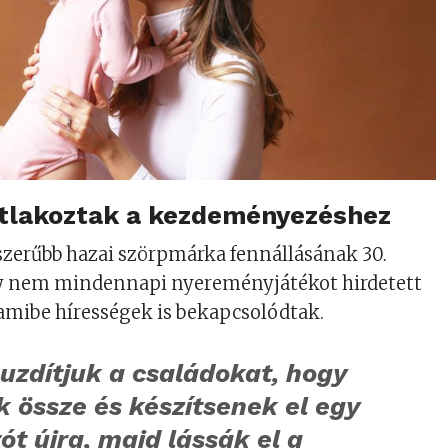
atlakoztak a kezdeményezéshez
szerűbb hazai szörpmárka fennállásának 30.
gy nem mindennapi nyereményjátékot hirdetett
amibe hírességek is bekapcsolódtak.
uzdítjuk a családokat, hogy
k össze és készítsenek el egy
tót újra, majd lássák el a