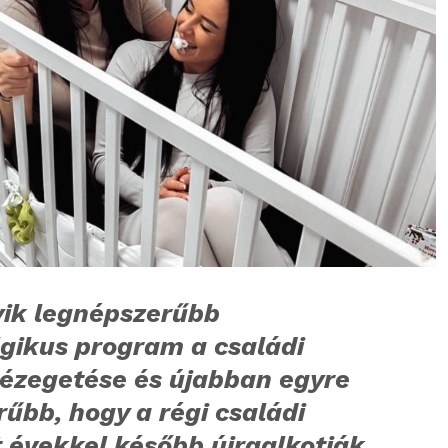
yik legnépszerűbb
lgikus program a családi
nézegetése és újabban egyre
űbb, hogy a régi családi
 évekkel később újraalkotják