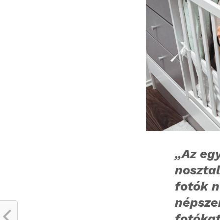
„Az eg
noszta
fotók 
népszer
fotókat