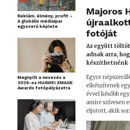
Majoros H
Reklám, élmény, profit –
újraalkot
A globális médiaipar
egyszerű képlete
fotóját
Az együtt töltö
adnak arra, hog
készíthetnénk e
Egyre népszerűbb
Megnyílt a nevezés a
2026-os HUAWEI XMAGE
elkészítenek egy
Awards fotópályázatra
évvel később egy
amire szívesen e
eljutott, akik so