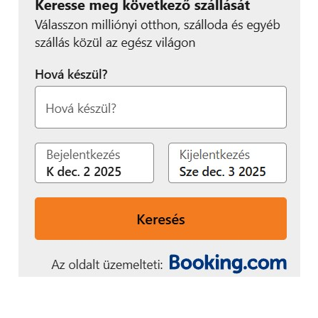
További friss híreket talál a
Technokrata
főoldalán!
Csatlakozzon hozzánk a
Facebookon
is!