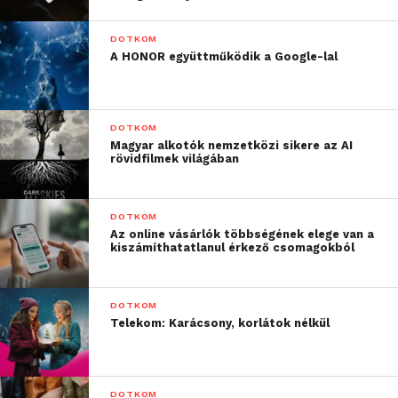
mai napig több tízmilliós
rendezetlen helyzetet
DOTKOM
A HONOR együttműködik a Google-lal
hagyott maga után. A
mostani, és az akkori
helyzet is mutatja, hogy
DOTKOM
Magyar alkotók nemzetközi sikere az AI
attól, hogy nagy és
rövidfilmek világában
nemzetközi egy
utazásszervező, az még
DOTKOM
Az online vásárlók többségének elege van a
nem garancia arra, hogy
kiszámíthatatlanul érkező csomagokból
nem hozza nehéz
helyzetbe az utasokat és
DOTKOM
Telekom: Karácsony, korlátok nélkül
a szállásadókat, ugyanis
mi akkor is kiszolgáljuk a
vendégeinket, ha nem
DOTKOM