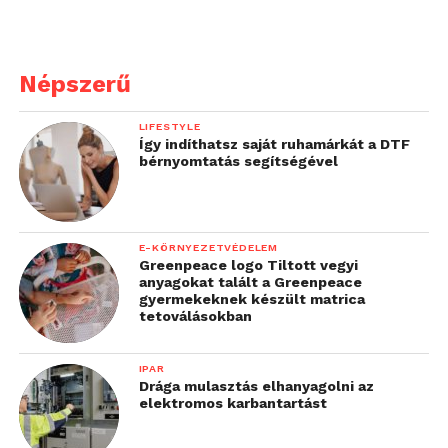
Népszerű
LIFESTYLE
Így indíthatsz saját ruhamárkát a DTF
bérnyomtatás segítségével
E-KÖRNYEZETVÉDELEM
Greenpeace logo Tiltott vegyi
anyagokat talált a Greenpeace
gyermekeknek készült matrica
tetoválásokban
IPAR
Drága mulasztás elhanyagolni az
elektromos karbantartást