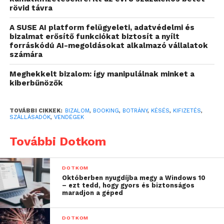
Ugyanakkor Tóth Mihály hozzátette
:
rövid távra
A SUSE AI platform felügyeleti, adatvédelmi és
“A weboldalunkon
bizalmat erősítő funkciókat biztosít a nyílt
közvetlenül foglaló
forráskódú AI-megoldásokat alkalmazó vállalatok
számára
vendégek több kényelmi
Meghekkelt bizalom: így manipulálnak minket a
szolgáltatás közül is
kiberbűnözők
választhatnak, amellett,
hogy árgaranciát
TOVÁBBI CIKKEK:
BIZALOM
,
BOOKING
,
BOTRÁNY
,
KÉSÉS
,
KIFIZETÉS
,
SZÁLLÁSADÓK
,
VENDÉGEK
vállalunk arra, hogy a
További Dotkom
teljes szobakínálatból
nálunk találják mindig a
DOTKOM
legjobb árakat. Nagyon
Októberben nyugdíjba megy a Windows 10
– ezt tedd, hogy gyors és biztonságos
fontosnak tartjuk
maradjon a géped
azonban, hogy a
DOTKOM