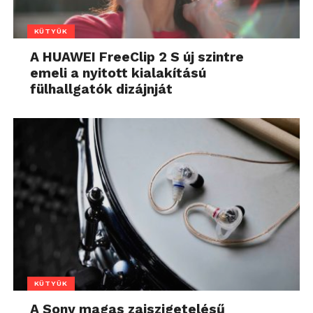
KÜTYÜK
A HUAWEI FreeClip 2 S új szintre
emeli a nyitott kialakítású
fülhallgatók dizájnját
KÜTYÜK
A Sony magas zajszigetelésű