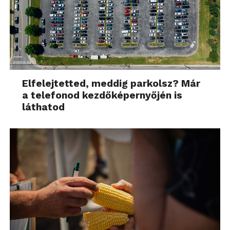
Elfelejtetted, meddig parkolsz? Már
a telefonod kezdőképernyőjén is
láthatod