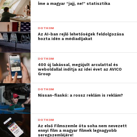
Íme a magyar “jajj, ne!” statisztika
Nem az első eset
Nem ismeretlen a helyzet, hogy egy nagy
DOTKOM
nemzetközi utazásszervező cég bajba kerül, és ezzel
Az AI-ban rejlő lehetőségek feldolgozása
megkárosítja a partnereit. Az egyik legjelentősebb
hozta idén a médiadíjakat
példa erre a Thomas Cook, amely a legrégebbi brit
utazási iroda volt. Több százezer utast érintett,
DOTKOM
amikor 2019-ben azonnali hatállyal beszüntette
400 új lakással, megújult arculattal és
tevékenységét. Az 1841-es alapítású, megszűnésekor
weboldallal indítja az idei évet az AVICO
Group
178 éves cég a világ legrégebbi utazási irodájaként
volt ismert, és világszerte több mint 21 ezer
DOTKOM
alkalmazottat foglalkoztatott.
Nissan-fiaskó: a rossz reklám is reklám?
“A Thomas Cook a mi
szállodánk felé sem
DOTKOM
Az első Filmszemle óta soha nem nevezett
tudott elszámolni, így a
ennyi film a magyar filmek legnagyobb
seregszemléjére!