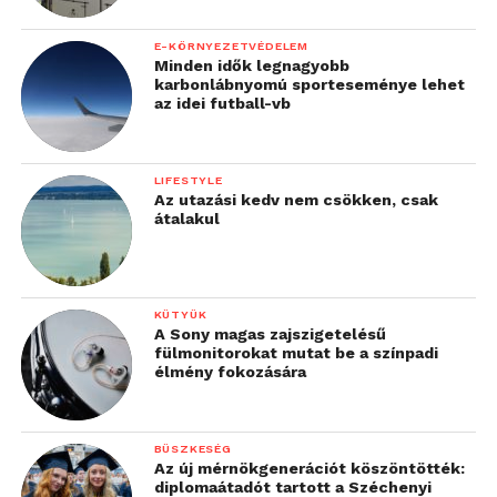
E-KÖRNYEZETVÉDELEM
Minden idők legnagyobb
karbonlábnyomú sporteseménye lehet
az idei futball-vb
LIFESTYLE
Az utazási kedv nem csökken, csak
átalakul
KÜTYÜK
A Sony magas zajszigetelésű
fülmonitorokat mutat be a színpadi
élmény fokozására
BÜSZKESÉG
Az új mérnökgenerációt köszöntötték:
diplomaátadót tartott a Széchenyi