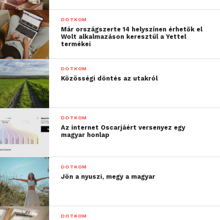
kapcsolatot létesíthetnek a szállásadóval, ami
lehetővé teszi az esetleges félreértések elkerülését,
DOTKOM
valamint különleges kérések vagy módosítások
Már országszerte 14 helyszínen érhetők el
Wolt alkalmazáson keresztül a Yettel
gyors és rugalmas kezelését. Ezen kívül a közvetlen
termékei
foglalások gyakran különleges ajánlatokhoz vagy
extra szolgáltatásokhoz is hozzáférést biztosítanak,
DOTKOM
amelyek nem érhetők el a közvetítőkön keresztül.
Közösségi döntés az utakról
DOTKOM
Az internet Oscarjáért versenyez egy
magyar honlap
DOTKOM
Jön a nyuszi, megy a magyar
DOTKOM