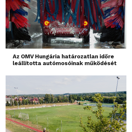
Az OMV Hungária határozatlan időre
leállította autómosóinak működését