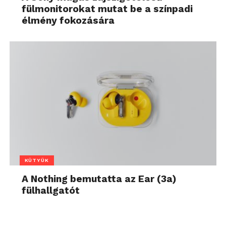
fülmonitorokat mutat be a színpadi
élmény fokozására
KÜTYÜK
A Nothing bemutatta az Ear (3a)
fülhallgatót