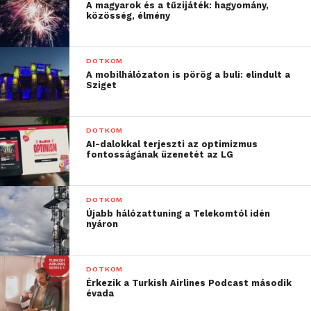
vendégeink minden
A magyarok és a tűzijáték: hagyomány,
közösség, élmény
esetben azt érezzék, hogy
szeretettel látjuk őket.
DOTKOM
Ezért mindenki számára
A mobilhálózaton is pörög a buli: elindult a
Sziget
díjmentesen elérhetőek
az animációs programok,
DOTKOM
az esti zenés műsorok, és
AI-dalokkal terjeszti az optimizmus
fontosságának üzenetét az LG
a színpadi események
egyaránt.”
DOTKOM
Újabb hálózattuning a Telekomtól idén
nyáron
Nem csak anyagi előnyei
lehetnek
DOTKOM
A közvetlen foglalások előnyei tehát nem csak
Érkezik a Turkish Airlines Podcast második
évada
anyagiak, a vendégek ugyanis ezáltal közvetlen