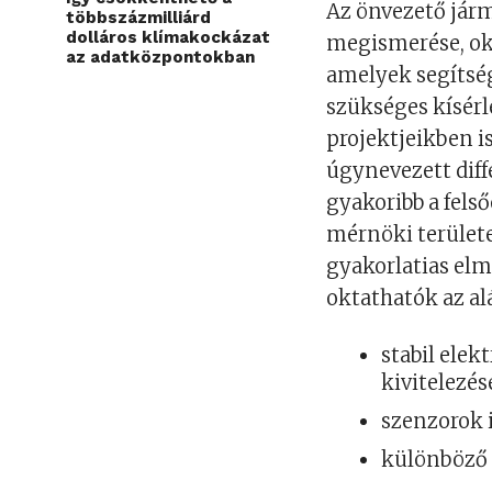
Az önvezető jár
többszázmilliárd
dolláros klímakockázat
megismerése, okt
az adatközpontokban
amelyek segítsé
szükséges kísérl
projektjeikben i
úgynevezett diff
gyakoribb a fel
mérnöki terület
gyakorlatias elm
oktathatók az al
stabil ele
kivitelezés
szenzorok 
különböző 