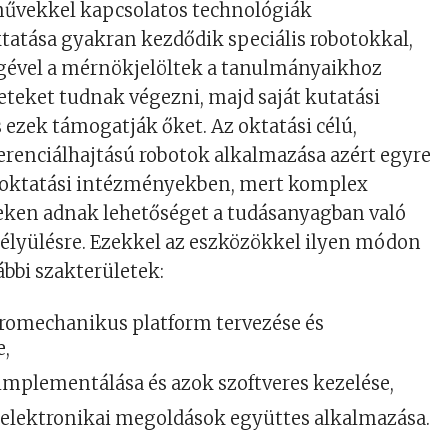
művekkel kapcsolatos technológiák
atása gyakran kezdődik speciális robotokkal,
gével a mérnökjelöltek a tanulmányaikhoz
eteket tudnak végezni, majd saját kutatási
s ezek támogatják őket. Az oktatási célú,
erenciálhajtású robotok alkalmazása azért egyre
sőoktatási intézményekben, mert komplex
eken adnak lehetőséget a tudásanyagban való
élyülésre. Ezekkel az eszközökkel ilyen módon
ábbi szakterületek:
ktromechanikus platform tervezése és
e,
implementálása és azok szoftveres kezelése,
elektronikai megoldások együttes alkalmazása.