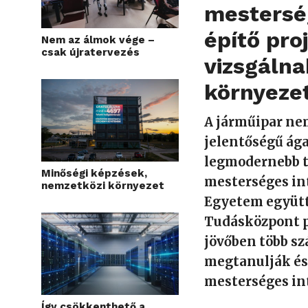
mesterség
építő pro
Nem az álmok vége –
csak újratervezés
vizsgálna
környeze
A járműipar ne
jelentőségű ága
legmodernebb t
Minőségi képzések,
mesterséges int
nemzetközi környezet
Egyetem együtt
Tudásközpont p
jövőben több s
megtanulják és
mesterséges in
Így csökkenthető a