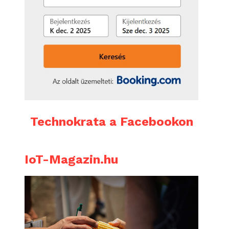
Technokrata a Facebookon
IoT-Magazin.hu