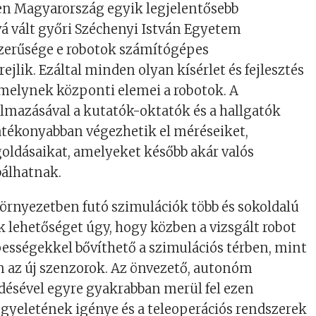
en Magyarország egyik legjelentősebb
á vált győri Széchenyi István Egyetem
szerűsége e robotok számítógépes
ejlik. Ezáltal minden olyan kísérlet és fejlesztés
amelynek központi elemei a robotok. A
lmazásával a kutatók-oktatók és a hallgatók
atékonyabban végezhetik el méréseiket,
oldásaikat, amelyeket később akár valós
bálhatnak.
környezetben futó szimulációk több és sokoldalú
k lehetőséget úgy, hogy közben a vizsgált robot
ességekkel bővíthető a szimulációs térben, mint
n az új szenzorok. Az önvezető, autonóm
désével egyre gyakrabban merül fel ezen
gyeletének igénye és a teleoperációs rendszerek