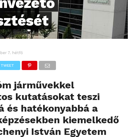
önvezető
sztését
ber 7. hétfő
TWEET
óm járművekkel
os kutatásokat teszi
á és hatékonyabbá a
képzésekben kiemelkedő
chenyi István Egyetem