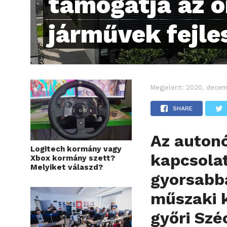
támogatja az 
járművek fejle
Megjelent:
2020. decem
SHARE
Az auton
Logitech kormány vagy
kapcsolat
Xbox kormány szett?
Melyiket válaszd?
gyorsabb
műszaki 
győri Szé