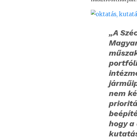
„A Szé
Magyar
műszak
portfól
intézm
járműip
nem ké
priorit
beépíté
hogy a 
kutatá