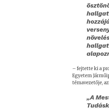
ösztönö
hallga
hozzáj
versen
növelé
hallga
alapozn
– fejtette ki a p
Egyetem Járműip
témavezetője, a
„A Mest
Tudáskö