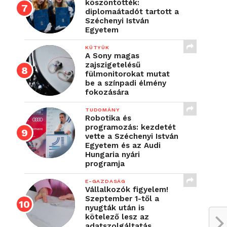
köszöntötték:
diplomaátadót tartott a
Széchenyi István
Egyetem
KÜTYÜK
A Sony magas
zajszigetelésű
fülmonitorokat mutat
be a színpadi élmény
fokozására
TUDOMÁNY
Robotika és
programozás: kezdetét
vette a Széchenyi István
Egyetem és az Audi
Hungaria nyári
programja
E-GAZDASÁG
Vállalkozók figyelem!
Szeptember 1-től a
nyugták után is
kötelező lesz az
adatszolgáltatás