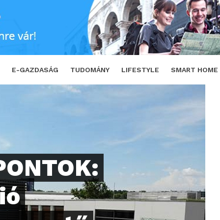
támogatja az önvezető járművek fejlesztés
E-GAZDASÁG
TUDOMÁNY
LIFESTYLE
SMART HOME
PONTOK:
ió