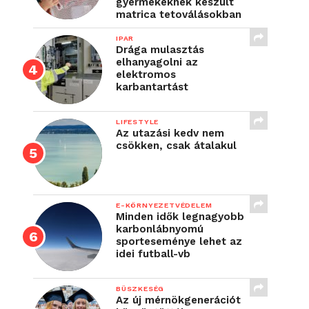
gyermekeknek készült
matrica tetoválásokban
IPAR
Drága mulasztás
elhanyagolni az
elektromos
karbantartást
LIFESTYLE
Az utazási kedv nem
csökken, csak átalakul
E-KÖRNYEZETVÉDELEM
Minden idők legnagyobb
karbonlábnyomú
sporteseménye lehet az
idei futball-vb
BÜSZKESÉG
Az új mérnökgenerációt