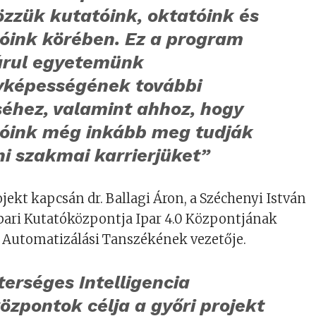
zzük kutatóink, oktatóink és
tóink körében. Ez a program
árul egyetemünk
yképességének további
séhez, valamint ahhoz, hogy
tóink még inkább meg tudják
i szakmai karrierjüket”
rojekt kapcsán dr. Ballagi Áron, a Széchenyi István
ari Kutatóközpontja Ipar 4.0 Központjának
z Automatizálási Tanszékének vezetője.
erséges Intelligencia
zpontok célja a győri projekt