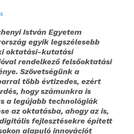
chenyi István Egyetem
ország egyik legszélesebb
i oktatási-kutatási
ióval rendelkező felsőoktatási
énye. Szövetségünk a
arral több évtizedes, ezért
rdés, hogy számunkra is
ás a legújabb technológiák
se az oktatásba, ahogy az is,
digitális fejlesztésekre épített
sokon alapuló innovációt