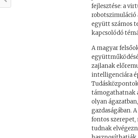
fejlesztése: a vi
robotszimuláció 
együtt számos t
kapcsolódó témá
A magyar felsőok
együttműködésé
zajlanak előrem
intelligenciára 
Tudásközpontokb
támogathatnak a
olyan ágazatban,
gazdaságában. A 
fontos szerepet,
tudnak elvégezn
hasznosíthatják.