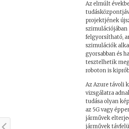
Az elmúlt évekb
tudásközpontjáv
projektjének új
szimulációjában r
felgyorsítható, 
szimulációk alka
gyorsabban és h
tesztelhetik meg
roboton is kipró
Az Azure távoli 
vizsgálatra adna
tudása olyan kép
az 5G vagy éppe
járművek elterje
járművek távfelü