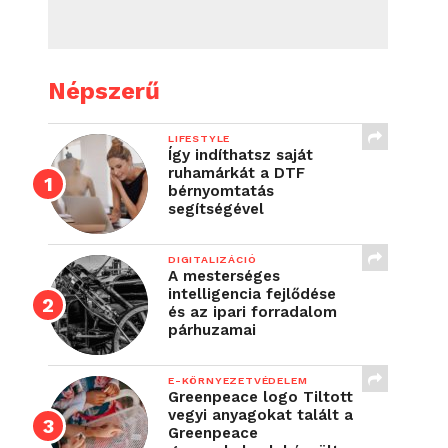
Népszerű
LIFESTYLE
Így indíthatsz saját
ruhamárkát a DTF
bérnyomtatás
segítségével
DIGITALIZÁCIÓ
A mesterséges
intelligencia fejlődése
és az ipari forradalom
párhuzamai
E-KÖRNYEZETVÉDELEM
Greenpeace logo Tiltott
vegyi anyagokat talált a
Greenpeace