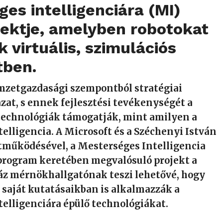
es intelligenciára (MI)
jektje, amelyben robotokat
k virtuális, szimulációs
tben.
mzetgazdasági szempontból stratégiai
zat, s ennek fejlesztési tevékenységét a
echnológiák támogatják, mint amilyen a
elligencia. A Microsoft és a Széchenyi István
működésével, a Mesterséges Intelligencia
rogram keretében megvalósuló projekt a
záz mérnökhallgatónak teszi lehetővé, hogy
 saját kutatásaikban is alkalmazzák a
telligenciára épülő technológiákat.