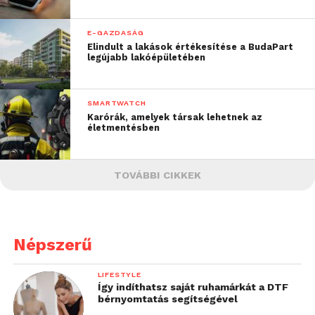
E-GAZDASÁG
Elindult a lakások értékesítése a BudaPart
legújabb lakóépületében
SMARTWATCH
Karórák, amelyek társak lehetnek az
életmentésben
TOVÁBBI CIKKEK
Népszerű
LIFESTYLE
Így indíthatsz saját ruhamárkát a DTF
bérnyomtatás segítségével