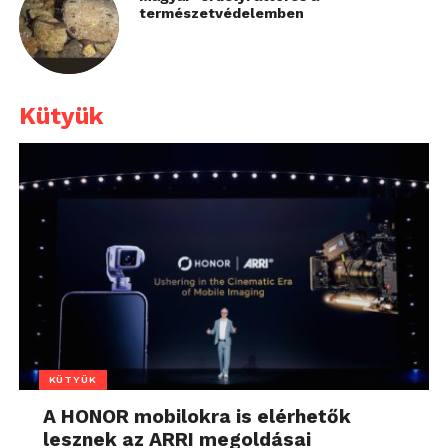
természetvédelemben
Kütyük
KÜTYÜK
A HONOR mobilokra is elérhetők
lesznek az ARRI megoldásai