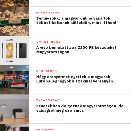
E-GAZDASÁG
Temu-sokk: a magyar online vásárlók
többet költenek külföldön, mint itthon!
SMARTPHONE
A vivo bemutatta az X200 FE készüléket
Magyarországon
BÜSZKESÉG
Négy aranyérmet nyertek a magyarok
Európa legnagyobb szakmai versenyén
E-GAZDASÁG
Kevesebben dolgoznak Magyarországon, de
válságról még szó sincs
FRISSINFO