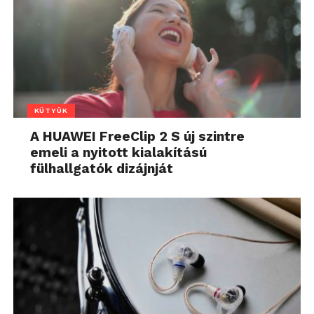
KÜTYÜK
A HUAWEI FreeClip 2 S új szintre
emeli a nyitott kialakítású
fülhallgatók dizájnját