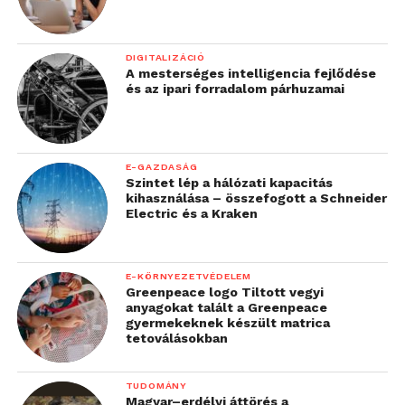
DIGITALIZÁCIÓ
A mesterséges intelligencia fejlődése
és az ipari forradalom párhuzamai
E-GAZDASÁG
Szintet lép a hálózati kapacitás
kihasználása – összefogott a Schneider
Electric és a Kraken
E-KÖRNYEZETVÉDELEM
Greenpeace logo Tiltott vegyi
anyagokat talált a Greenpeace
gyermekeknek készült matrica
tetoválásokban
TUDOMÁNY
Magyar–erdélyi áttörés a