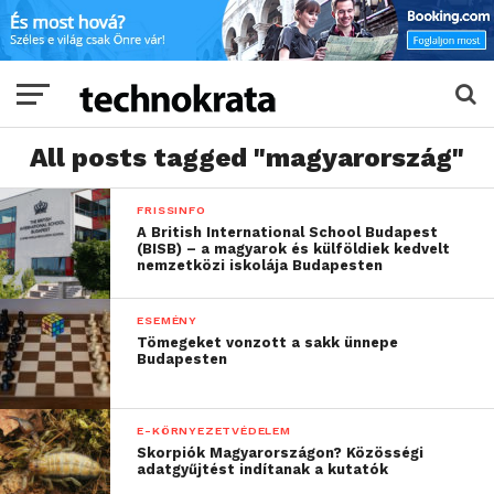
All posts tagged "magyarország"
FRISSINFO
A British International School Budapest
(BISB) – a magyarok és külföldiek kedvelt
nemzetközi iskolája Budapesten
ESEMÉNY
Tömegeket vonzott a sakk ünnepe
Budapesten
E-KÖRNYEZETVÉDELEM
Skorpiók Magyarországon? Közösségi
adatgyűjtést indítanak a kutatók