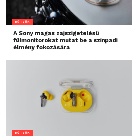
KÜTYÜK
A Sony magas zajszigetelésű
fülmonitorokat mutat be a színpadi
élmény fokozására
KÜTYÜK