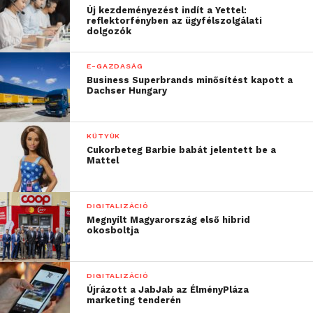
Új kezdeményezést indít a Yettel:
reflektorfényben az ügyfélszolgálati
dolgozók
E-GAZDASÁG
Business Superbrands minősítést kapott a
Dachser Hungary
KÜTYÜK
Cukorbeteg Barbie babát jelentett be a
Mattel
DIGITALIZÁCIÓ
Megnyílt Magyarország első hibrid
okosboltja
DIGITALIZÁCIÓ
Újrázott a JabJab az ÉlményPláza
marketing tenderén