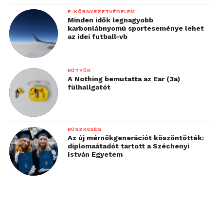
E-KÖRNYEZETVÉDELEM
Minden idők legnagyobb
karbonlábnyomú sporteseménye lehet
az idei futball-vb
KÜTYÜK
A Nothing bemutatta az Ear (3a)
fülhallgatót
BÜSZKESÉG
Az új mérnökgenerációt köszöntötték:
diplomaátadót tartott a Széchenyi
István Egyetem