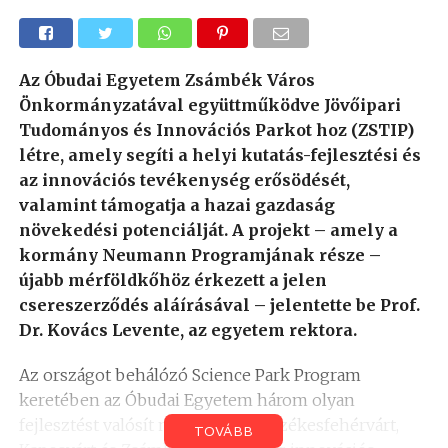
Az Óbudai Egyetem Zsámbék Város
Önkormányzatával együttműködve Jövőipari
Tudományos és Innovációs Parkot hoz (ZSTIP)
létre, amely segíti a helyi kutatás-fejlesztési és
az innovációs tevékenység erősödését,
valamint támogatja a hazai gazdaság
növekedési potenciálját. A projekt – amely a
kormány Neumann Programjának része –
újabb mérföldkőhöz érkezett a jelen
csereszerződés aláírásával – jelentette be Prof.
Dr. Kovács Levente, az egyetem rektora.
Az országot behálózó Science Park Program
keretében az Óbudai Egyetem három olyan
fejlesztést valósít meg, amelyek Székesfehérvárt,
TOVÁBB