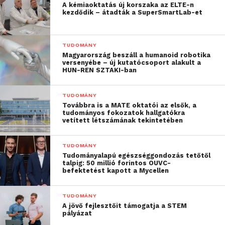
A kémiaoktatás új korszaka az ELTE-n
kezdődik – átadták a SuperSmartLab-et
TUDOMÁNY
Magyarország beszáll a humanoid robotika
versenyébe – új kutatócsoport alakult a
HUN-REN SZTAKI-ban
TUDOMÁNY
Továbbra is a MATE oktatói az elsők, a
tudományos fokozatok hallgatókra
vetített létszámának tekintetében
TUDOMÁNY
Tudományalapú egészséggondozás tetőtől
talpig: 50 millió forintos OUVC-
befektetést kapott a Mycellen
TUDOMÁNY
A jövő fejlesztőit támogatja a STEM
pályázat