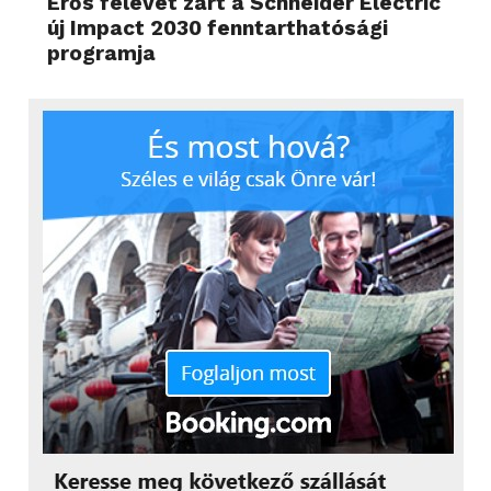
Erős félévet zárt a Schneider Electric
új Impact 2030 fenntarthatósági
programja