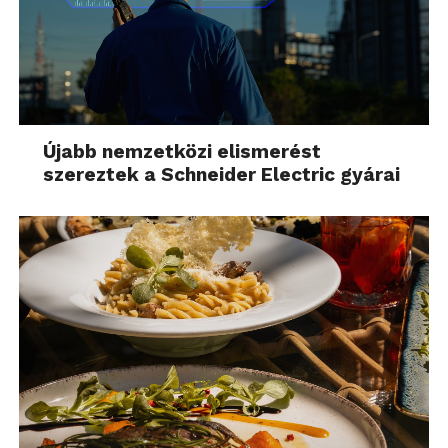
Újabb nemzetközi elismerést
szereztek a Schneider Electric gyárai