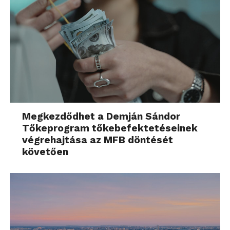
Megkezdődhet a Demján Sándor
Tőkeprogram tőkebefektetéseinek
végrehajtása az MFB döntését
követően