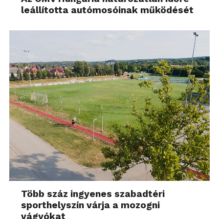
leállította autómosóinak működését
Több száz ingyenes szabadtéri
sporthelyszín várja a mozogni
vágyókat