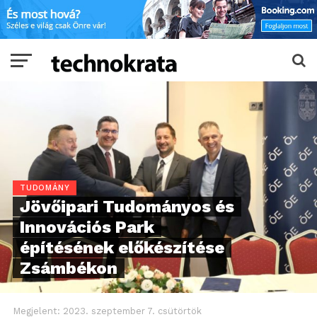
TUDOMÁNY
Jövőipari Tudományos és
Innovációs Park
építésének előkészítése
Zsámbékon
Megjelent:
2023. szeptember 7. csütörtök