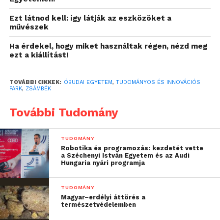
versenyképesség növelését, valamint az
Ezt látnod kell: így látják az eszközöket a
exportorientált vállalkozások fejlődését és
művészek
fejlesztését.
Ha érdekel, hogy miket használtak régen, nézd meg
ezt a kiállítást!
A számos vállalat szoros szakmai
együttműködésével felépülő Jövőipari Tudományos
és Innovációs Park hosszú távon pozitív hatást
TOVÁBBI CIKKEK:
ÓBUDAI EGYETEM
,
TUDOMÁNYOS ÉS INNOVÁCIÓS
PARK
,
ZSÁMBÉK
gyakorol a térség és az ország gazdasági
dinamikájára, elősegíti az egyetemi
További Tudomány
technológiatranszfer tevékenységet hazánkban és
külföldön. A projekt, mint a Neumann Program
TUDOMÁNY
egyik fajsúlyos eleme hozzájárul, hogy hazánk
Robotika és programozás: kezdetét vette
2030-ra Európa tudásalapú társadalmában
a Széchenyi István Egyetem és az Audi
Hungaria nyári programja
kulcsfontosságú szereplővé, a technológiai fejlődés
és az innováció motorja legyen.
TUDOMÁNY
Magyar–erdélyi áttörés a
természetvédelemben