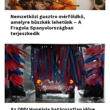
Nemzetközi gasztro mérföldkő,
amelyre büszkék lehetünk – A
Fragola Spanyolországban
terjeszkedik
Az OMV Hungária határozatlan időre