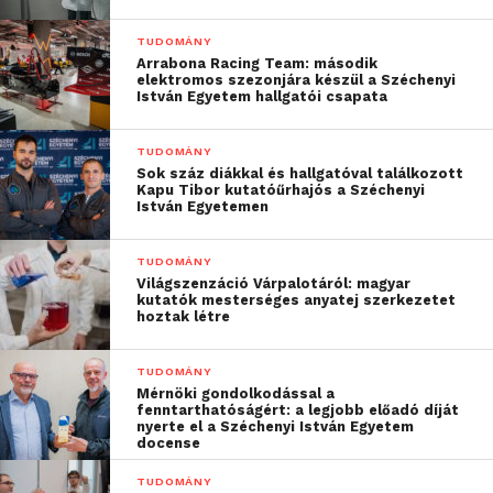
TUDOMÁNY
Arrabona Racing Team: második
elektromos szezonjára készül a Széchenyi
István Egyetem hallgatói csapata
TUDOMÁNY
Sok száz diákkal és hallgatóval találkozott
Kapu Tibor kutatóűrhajós a Széchenyi
István Egyetemen
TUDOMÁNY
Világszenzáció Várpalotáról: magyar
kutatók mesterséges anyatej szerkezetet
hoztak létre
TUDOMÁNY
Mérnöki gondolkodással a
fenntarthatóságért: a legjobb előadó díját
nyerte el a Széchenyi István Egyetem
docense
TUDOMÁNY