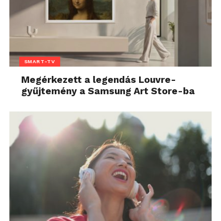
SMART-TV
Megérkezett a legendás Louvre-
gyűjtemény a Samsung Art Store-ba