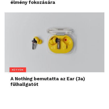
élmény fokozására
KÜTYÜK
A Nothing bemutatta az Ear (3a)
fülhallgatót