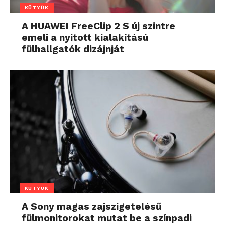
KÜTYÜK
A HUAWEI FreeClip 2 S új szintre
emeli a nyitott kialakítású
fülhallgatók dizájnját
KÜTYÜK
A Sony magas zajszigetelésű
fülmonitorokat mutat be a színpadi