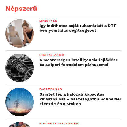
Népszerű
LIFESTYLE
Így indíthatsz saját ruhamárkát a DTF
bérnyomtatás segítségével
DIGITALIZÁCIÓ
A mesterséges intelligencia fejlődése
és az ipari forradalom párhuzamai
E-GAZDASÁG
Szintet lép a hálózati kapacitás
kihasználása – összefogott a Schneider
Electric és a Kraken
E-KÖRNYEZETVÉDELEM