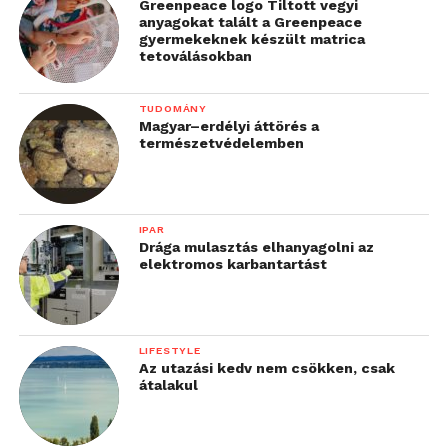
Greenpeace logo Tiltott vegyi
anyagokat talált a Greenpeace
gyermekeknek készült matrica
tetoválásokban
TUDOMÁNY
Magyar–erdélyi áttörés a
természetvédelemben
IPAR
Drága mulasztás elhanyagolni az
elektromos karbantartást
LIFESTYLE
Az utazási kedv nem csökken, csak
átalakul