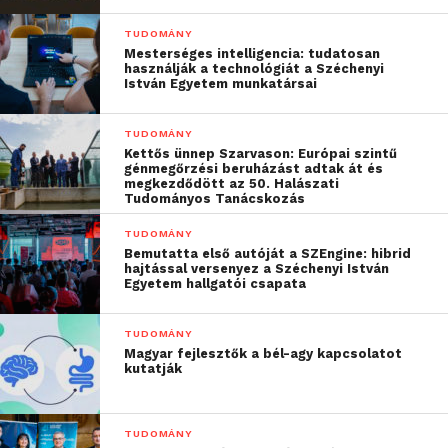
TUDOMÁNY
Mesterséges intelligencia: tudatosan
használják a technológiát a Széchenyi
István Egyetem munkatársai
TUDOMÁNY
Kettős ünnep Szarvason: Európai szintű
génmegőrzési beruházást adtak át és
megkezdődött az 50. Halászati
Tudományos Tanácskozás
TUDOMÁNY
Bemutatta első autóját a SZEngine: hibrid
Horváth László, Zsámbék polgármestere a város
hajtással versenyez a Széchenyi István
szempontjából fontos projektről szólva elmondta,
Egyetem hallgatói csapata
hogy a ZSTIP jól kapcsolódik a település
gazdaságfejlesztési programjához. A régió
TUDOMÁNY
Magyar fejlesztők a bél-agy kapcsolatot
fejlesztésével összhangban a tudományos aktivitás
kutatják
mellett iparfejlesztés és társadalmi felzárkóztatás is
megvalósulhat az Óbudai Egyetemmel létrejött
együttműködésnek köszönhetően.
TUDOMÁNY