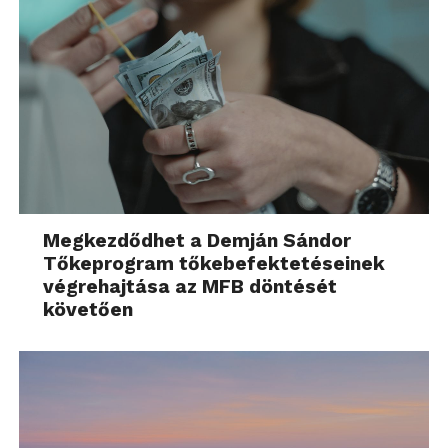
Megkezdődhet a Demján Sándor
Tőkeprogram tőkebefektetéseinek
végrehajtása az MFB döntését
követően