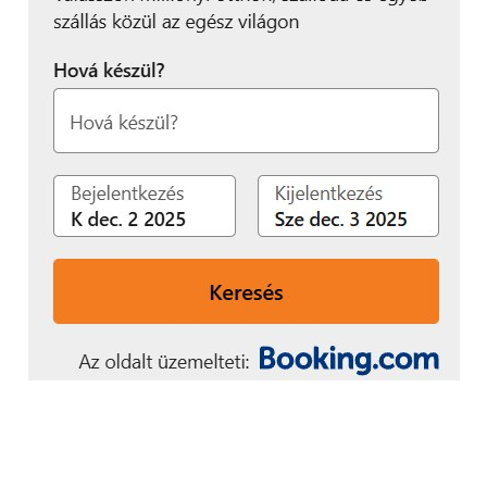
légcsatornás és kazettás készülékek a
legdiszkrétebbek, emellett kis helyet foglalnak,
azonban ezekhez álmennyezetre van szükség. Az
elmúlt évtizedekben egyre népszerűbbé váló rejtett
LED szalagokkal, akár fa és beton alkalmazásával
izgalmasabbá tett ál- és valós mennyezet
kialakításokkal az ilyen klímakészülékek
betervezése már könnyedén megvalósítható.
Mindössze kb. 25cm magasságra van szükség a
beltéri egységnek a plafonban a kazettás
készülékeknél, míg a légcsatornás beltérik ennél is
kevesebb, akár 20 cm-es helyre is beilleszthetők.
Ezeknél a készülékeknél csak a befúvórács látszik,
ami általában fehér vagy fémszínű.
Létezik úgynevezett fali konzol is, melyek a
lapradiátorokhoz hasonló, 21 cm mély és 75 cm
széles kialakítású. Előnye, hogy elrejthető az ablak