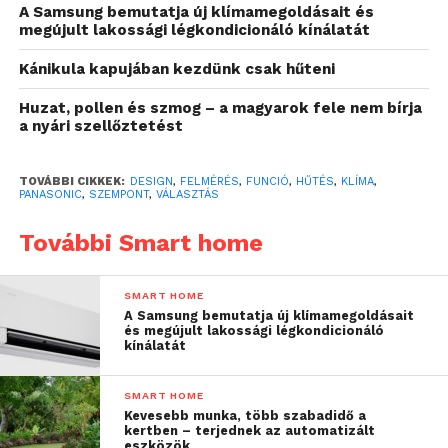
A Samsung bemutatja új klímamegoldásait és
stílusos megoldásra
megújult lakossági légkondicionáló kínálatát
vágynak
”
Kánikula kapujában kezdünk csak hűteni
Huzat, pollen és szmog – a magyarok fele nem bírja
– mondta el Szabó-Jilek Ágnes, a Panasonic
a nyári szellőztetést
Heating & Cooling Solutions, azaz fűtés-hűtés
üzletágtól.
TOVÁBBI CIKKEK:
DESIGN
,
FELMÉRÉS
,
FUNCIÓ
,
HŰTÉS
,
KLÍMA
,
PANASONIC
,
SZEMPONT
,
VÁLASZTÁS
Számít a külső
További Smart home
Bár továbbra is a „fehér dobozok” a legjellemzőbbek
hazánkban, ha klímaberendezésekről van szó,
SMART HOME
azonban ezek között is van különbség, amit egy
A Samsung bemutatja új klímamegoldásait
stílusra érzékeny szem többségében azonnal
és megújult lakossági légkondicionáló
kínálatát
felismer és mérlegel. Karcsúság, ívek, fém inzertek,
logózás, matt, fényes vagy strukturált anyag,
SMART HOME
portaszító képesség mind-mind szempont lehet. Ma
Kevesebb munka, több szabadidő a
már a légkondicionálók évtizedes múltra
kertben – terjednek az automatizált
eszközök