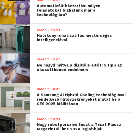
választanák. A szavazást
Automatizált háztartás: milyen
feladatokat bízhatunk már a
elsöprő többséggel
technológiára?
nyerte a grafitszürke
SMART HOME
színű új Panasonic
Hatékony ruhatisztítás mesterséges
intelligenciával
Etherea készülék
”
SMART HOME
– mondta Szabó-Jilek Ágnes.
Ne hagyd nyitva a digitális ajtót! 5 tipp az
okosotthonod védelmére
„
A szín mellett az is egy
lényeges tényező, hogy a
SMART HOME
A Samsung AI Hybrid Cooling technológiával
kiváló minőségű, falra
rendelkező hűtőszekrényeket mutat be a
CES 2025 kiállításon
szerelhető
légkondicionáló elegáns
SMART HOME
Nagy robotporszívó teszt a Teszt Plussz
kialakítású, mindössze
Magazintól: íme 2024 legjobbjai!