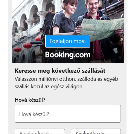
mennyire süt oda a nap, napi hány órát, illetve
hányadik emeletről van szó.
„
Amennyiben egy olyan
méretű és kapacitású
klímát választunk, amely
megfelel az adott
helyiséghez, akkor nem
kell azon aggódnunk,
hogy a hűtés vagy éppen
a fűtés különösebben
költséges lesz
”
– tette hozzá a szakértő.