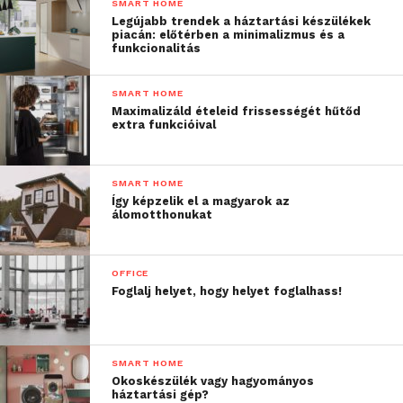
SMART HOME
Legújabb trendek a háztartási készülékek
piacán: előtérben a minimalizmus és a
„
Egy légkondicionáló
funkcionalitás
berendezés megfelelő
SMART HOME
telepítés és karbantartás
Maximalizáld ételeid frissességét hűtőd
extra funkcióival
mellett akár húsz évig is
egy enteriőr része lehet,
SMART HOME
ezért is merülhet fel már
Így képzelik el a magyarok az
álomotthonukat
csak praktikus okokból is
a design kérdése. Ha
OFFICE
belegondolunk, hogy két
Foglalj helyet, hogy helyet foglalhass!
évtized alatt
változhatnak a bútorok,
SMART HOME
illetve a fal színe,
Okoskészülék vagy hagyományos
amikhez illeszkednie kell
háztartási gép?