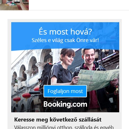
a készüléknek, akkor
cseppet sem meglepő,
hogy alapvetően fehér
szín a legelterjedtebb
”
– mutatott rá a szakértő.
A légcsatornás és kazettás
kílmaberendezések jelentik a
legdiszkrétebb megoldást
Ha légkondicionáló vásárlásra kerül a sor, a
legtöbben az oldalfali készülékekre gondolkodnak,
mert ezek a legelterjedtebbek a lakosság körében
kedvező bekerülési áruk miatt. Azonban, ha olyan
megoldást szeretnénk, ami kevésbé feltűnő, a