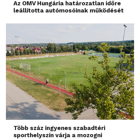
Az OMV Hungária határozatlan időre
leállította autómosóinak működését
Több száz ingyenes szabadtéri
sporthelyszín várja a mozogni