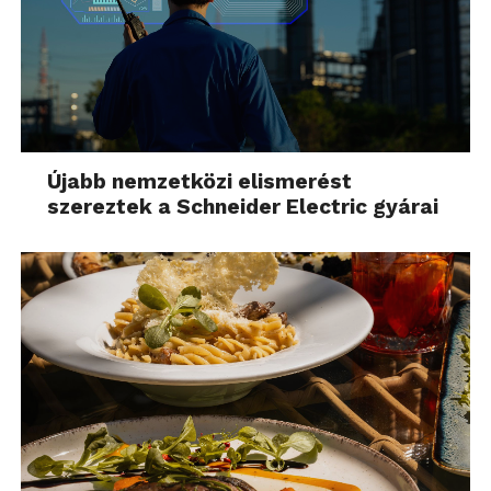
mérete, mennyire
kompakt
”
– mondta el Papp László, a Klíma Centrum
munkatársa.
Újabb nemzetközi elismerést
szereztek a Schneider Electric gyárai
„
Ezekre az igényekre a
gyártók is egyre inkább
igyekeznek figyelni. A
Panasonic grafitszürke
készüléke hiánypótló
olyan szempontból, hogy
ilyen klasszikusan sötét,
már-már fekete színű