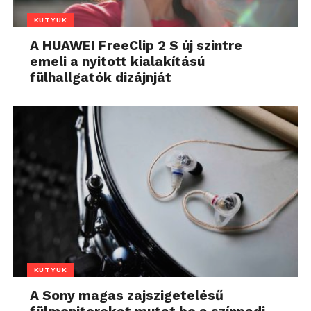
KÜTYÜK
A HUAWEI FreeClip 2 S új szintre
emeli a nyitott kialakítású
fülhallgatók dizájnját
KÜTYÜK
A Sony magas zajszigetelésű