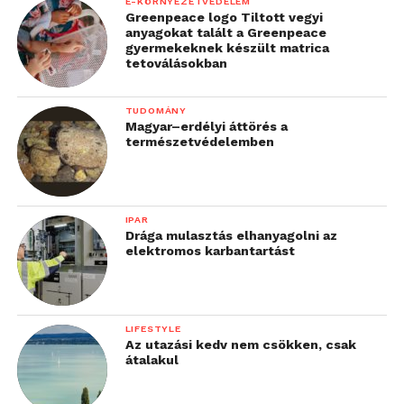
E-KÖRNYEZETVÉDELEM
Greenpeace logo Tiltott vegyi
A klímaberendezések kiválasztása során általában az
anyagokat talált a Greenpeace
gyermekeknek készült matrica
egyik legmeghatározóbb szempont az ár, és az
tetoválásokban
ehhez kapcsolódó teljesítmény, emellett azonban
egye tudatosabbak a vásárlók a fenntarthatósági
TUDOMÁNY
szempontból is.
Magyar–erdélyi áttörés a
természetvédelemben
„A készülékek
kiválasztása előtt a
IPAR
legtöbb vásárló
Drága mulasztás elhanyagolni az
elektromos karbantartást
segítséget kér
szakemberektől, hogy ne
csupán anyagi, hanem
LIFESTYLE
Az utazási kedv nem csökken, csak
környezetvédelmi
átalakul
szempontból is a