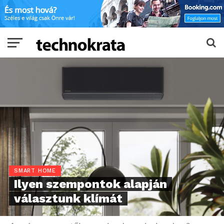
SMART HOME
Ilyen szempontok alapján
választunk klímát