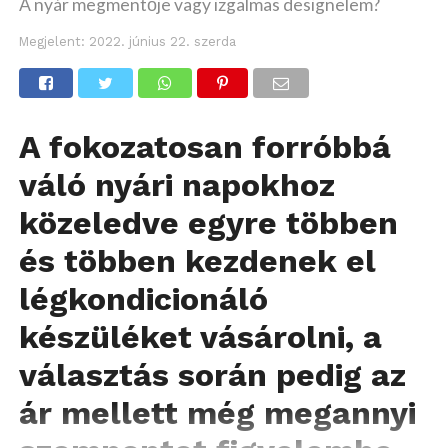
A nyár megmentője vagy izgalmas designelem?
Megjelent:
2022. június 22. szerda
A fokozatosan forróbbá
váló nyári napokhoz
közeledve egyre többen
és többen kezdenek el
légkondicionáló
készüléket vásárolni, a
választás során pedig az
ár mellett még megannyi