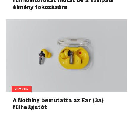
fülmonitorokat mutat be a színpadi
élmény fokozására
KÜTYÜK
A Nothing bemutatta az Ear (3a)
fülhallgatót