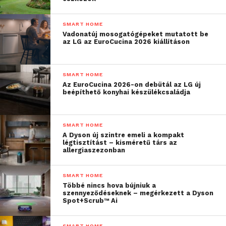
tekintetnek vissza hazánkban is, így több ember
látott már ugyan működő, de igencsak besárgult,
SMART HOME
elszíneződött idős készülékeket. Bár az
Vadonatúj mosogatógépeket mutatott be
anyagtechnológia is fejlődik például az
az LG az EuroCucina 2026 kiállításon
energiahatékonyság mellett, ez a jelenség is
hozzájárult a színes készülékek térnyeréséhez. A
SMART HOME
Panasonic választékában a fehér mellett ezüst és
Az EuroCucina 2026-on debütál az LG új
grafitszürke oldalfali készülékek érhetők el.
beépíthető konyhai készülékcsaládja
„
A social media
SMART HOME
felületünkön kérdeztük
A Dyson új szintre emeli a kompakt
légtisztítást – kisméretű társ az
meg követőinket, hogy
allergiaszezonban
amennyiben most klímát
SMART HOME
vásárolnának, a fehér
Többé nincs hova bújniuk a
szennyeződéseknek – megérkezett a Dyson
vagy grafitszínű
Spot+Scrub™ Ai
készülékünket
SMART HOME