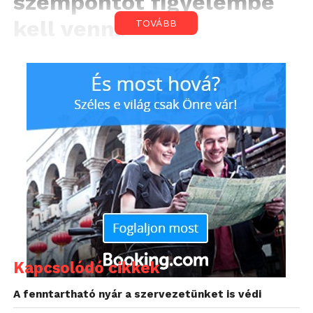
szempontot figyelembe
kell venni.
TOVÁBB
Ezek közé tartozik a készülékek megjelenése
is, hiszen manapság a felhasználók gyakran
keresnek olyan megoldásokat, amelyek
illenek az otthoni enteriőrbe, de hasonlóan
vannak ezzel a vendéglátóhelyek és üzletek is.
„
Az új, grafitszürke színű
készülékkel szeretnénk
alternatívát ajánlani
azoknak a vásárlóknak,
akik a fehér vagy ezüst
Kapcsolódó cikkek
színű klímaberendezések
A fenntartható nyár a szervezetünket is védi
helyett valamilyen más,