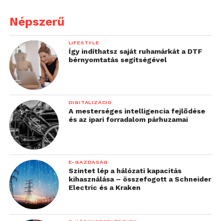
alatt, a függöny mögé. Ezek a készülékek különösen
fűtés üzemmódban okoznak kellemes meglepetést
Népszerű
a láb magasságban kifújt kellemes meleg levegővel.
LIFESTYLE
Így indíthatsz saját ruhamárkát a DTF
bérnyomtatás segítségével
DIGITALIZÁCIÓ
A mesterséges intelligencia fejlődése
és az ipari forradalom párhuzamai
E-GAZDASÁG
Szintet lép a hálózati kapacitás
kihasználása – összefogott a Schneider
Electric és a Kraken
Az ár és a megjelenés mellett a
fenntarthatóság is lényeges