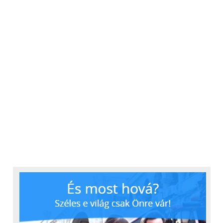
pedig a vásárlást és
beszerelést követően
biztosak lehetünk benne,
hogy akár hűtésre, akár
fűtésre használjuk,
gazdasági szempontból
jól járunk”
– hívta fel a figyelmet Szabó-Jilek Ágnes.
Mire figyeljünk a klíma
választásnál?
A megfelelő készülék kiválasztásánál elsősorban
figyelembe kell venni azt a helyiséget, ahová
szánjuk azt. Fontos, hogy milyen méretű a tér,