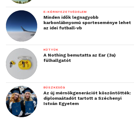
legkedvezőbb, és hosszú
távon leginkább
E-KÖRNYEZETVÉDELEM
Minden idők legnagyobb
fenntartható megoldást
karbonlábnyomú sporteseménye lehet
az idei futball-vb
tudják kiválasztani”
KÜTYÜK
– mondta el a Panasonic szakértője.
A Nothing bemutatta az Ear (3a)
fülhallgatót
„Már csak azért is
érdemes szakmai
BÜSZKESÉG
segítséget kérni, mert a
Az új mérnökgenerációt köszöntötték:
diplomaátadót tartott a Széchenyi
klímákkal kapcsolatban
István Egyetem
még mindig él egy olyan
tévhit, hogy
luxuscikkekről van szó,