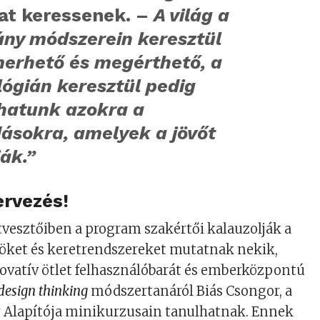
kat keressenek. –
A világ a
ny módszerein keresztül
erhető és megérthető, a
ógián keresztül pedig
lhatunk azokra a
ásokra, amelyek a jövőt
ák.”
ervezés!
tvesztőiben a program szakértői kalauzolják a
zöket és keretrendszereket mutatnak nekik,
novatív ötlet felhasználóbarát és emberközpontú
design thinking
módszertanáról Biás Csongor, a
 Alapítója minikurzusain tanulhatnak. Ennek