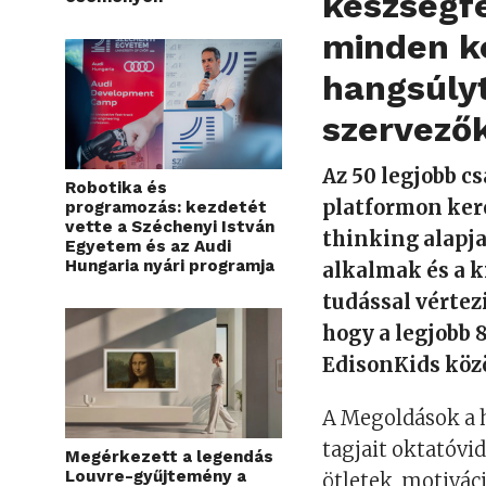
készségfe
minden k
hangsúlyt
szervezők
Az 50 legjobb c
Robotika és
platformon kere
programozás: kezdetét
vette a Széchenyi István
thinking alapja
Egyetem és az Audi
Hungaria nyári programja
alkalmak és a 
tudással vértez
hogy a legjobb 
EdisonKids köz
A Megoldások a 
tagjait oktatóv
Megérkezett a legendás
Louvre-gyűjtemény a
ötletek, motiváci