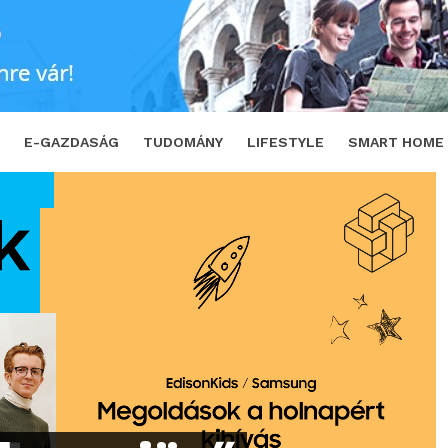
 a holnapért kihíváson
SHARE
TWEE
E-GAZDASÁG
TUDOMÁNY
LIFESTYLE
SMART HOME