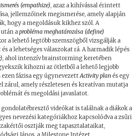
ismerés (
empathize
)
, azaz a kihívással érintett
tása, jellemzőinek megismerése, amely alapján
k, hogy a megoldásuk kikhez szól. A
 után a
probléma meghatározása (
define
)
or a lehető legtöbb szemszögből vizsgálják a
 és a lehetséges válaszokat rá. A harmadik lépés
e
)
, ahol intenzív brainstorming keretében
yekszik kihozni az ötletből a lehető legjobb
ás ezen fázisa egy úgynevezett
Activity plan
és egy
el zárul, amely részletesen és kreatívan mutatja
problémát és megoldási javaslatot.
 gondolatébresztő videókat is találnak a diákok a
gyes nevezési kategóriákhoz kapcsolódva a zsűri
 szakértői osztják meg tapasztalataikat,
dsági János, a Milestone Intézet