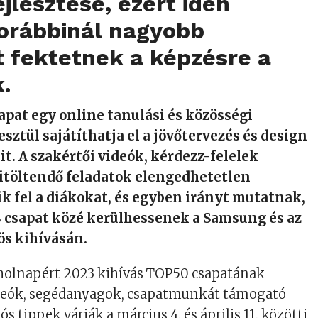
jlesztése, ezért idén
orábbinál nagyobb
 fektetnek a képzésre a
.
sapat egy online tanulási és közösségi
sztül sajátíthatja el a jövőtervezés és design
it. A szakértői videók, kérdezz-felelek
kitöltendő feladatok elengedhetetlen
ik fel a diákokat, és egyben irányt mutatnak,
8 csapat közé kerülhessenek a Samsung és az
ös kihívásán.
holnapért 2023 kihívás TOP50 csapatának
ideók, segédanyagok, csapatmunkát támogató
ós tippek várják a március 4. és április 11. közötti