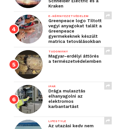
Schneider Electric és a
Kraken
E-KÖRNYEZETVÉDELEM
Greenpeace logo Tiltott
vegyi anyagokat talált a
Greenpeace
gyermekeknek készült
matrica tetoválásokban
TUDOMÁNY
Magyar–erdélyi áttörés
a természetvédelemben
IPAR
Drága mulasztás
elhanyagolni az
elektromos
karbantartást
LIFESTYLE
Az utazási kedv nem