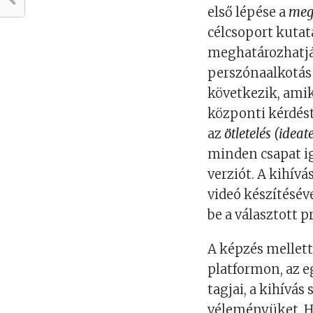
első lépése a
meg
célcsoport kuta
meghatározhatjá
perszónaalkotás
következik, amik
központi kérdést
az
ötletelés (
ideat
minden csapat ig
verziót. A kihív
videó készítésév
be a választott 
A képzés mellett
platformon, az e
tagjai, a kihívás
véleményüket. Hó