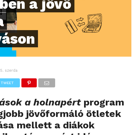
ében a jövő
a
váson
 5. szerda
TWEET
ások a holnapért
program
egjobb jövőformáló ötletek
sa mellett a diákok