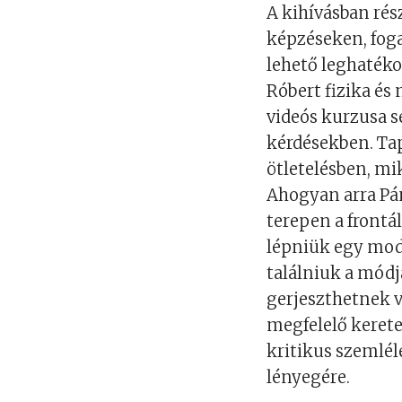
A kihívásban rés
képzéseken, foga
lehető leghaték
Róbert fizika és
videós kurzusa s
kérdésekben. Ta
ötletelésben, mi
Ahogyan arra Pán
terepen a frontá
lépniük egy mode
találniuk a módj
gerjeszthetnek v
megfelelő keretek
kritikus szemlé
lényegére.