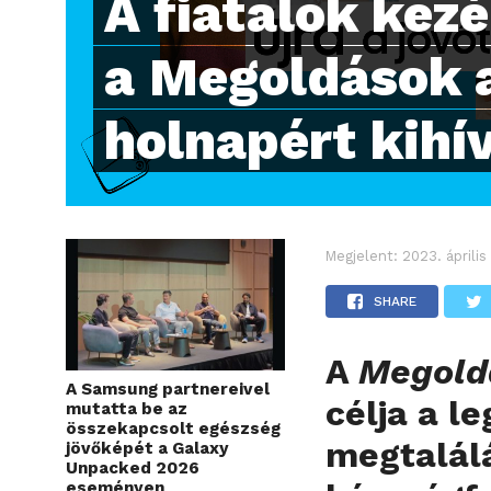
A fiatalok kez
a Megoldások 
holnapért kihí
Megjelent:
2023. április
SHARE
A
Megold
A Samsung partnereivel
célja a l
mutatta be az
összekapcsolt egészség
megtalálá
jövőképét a Galaxy
Unpacked 2026
eseményen