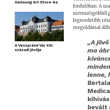
Samsung Art Store-ba
fordulóban. A sz
szemszögekből pi
legeredetibb, ré
megoldással állh
„A jövő
A Veszprémi Vár XXI.
ma ábr
századi jövője
kíváncs
minden 
lenne,
Bertala
Medical
kihívás
bevált