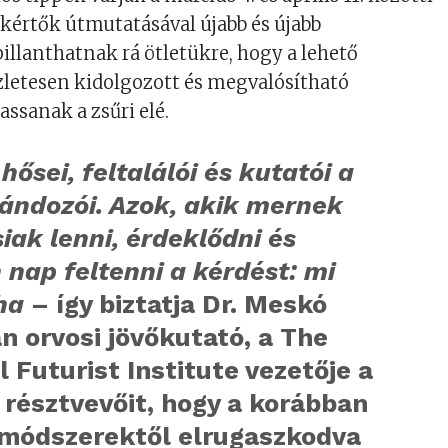
akértők útmutatásával újabb és újabb
llanthatnak rá ötletükre, hogy a lehető
szletesen kidolgozott és megvalósítható
assanak a zsűri elé.
 hősei, feltalálói és kutatói a
ándozói. Azok, akik mernek
iak lenni, érdeklődni és
nap feltenni a kérdést: mi
 ha
– így biztatja Dr. Meskó
n orvosi jövőkutató, a The
 Futurist Institute vezetője a
 résztvevőit, hogy a korábban
 módszerektől elrugaszkodva