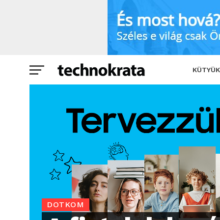
A fiatalok kezében a jövő a Megoldások
KÜTYÜK
DOTKOM