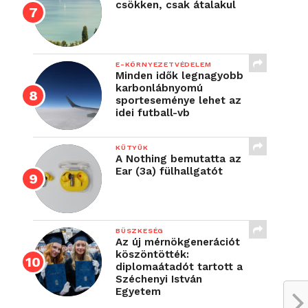
csökken, csak átalakul
E-KÖRNYEZETVÉDELEM
Minden idők legnagyobb
karbonlábnyomú
sporteseménye lehet az
idei futball-vb
KÜTYÜK
A Nothing bemutatta az
Ear (3a) fülhallgatót
BÜSZKESÉG
Az új mérnökgenerációt
köszöntötték:
diplomaátadót tartott a
Széchenyi István
Egyetem