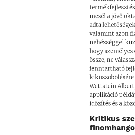
termékfejlesztés
mesél a jövő okt
adta lehetőségek
valamint azon fi
nehézséggel küzd
hogy személyes é
össze, ne válass
fenntartható fej
kiküszöbölésére é
Wettstein Albert
applikáció példáj
időzítés és a köz
Kritikus sz
finomhango