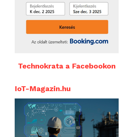
Technokrata a Facebookon
IoT-Magazin.hu