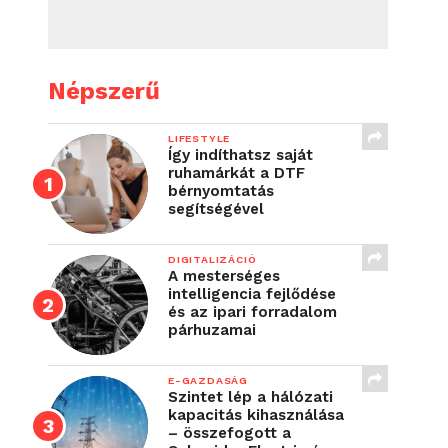
Népszerű
LIFESTYLE
Így indíthatsz saját
ruhamárkát a DTF
bérnyomtatás
segítségével
DIGITALIZÁCIÓ
A mesterséges
intelligencia fejlődése
és az ipari forradalom
párhuzamai
E-GAZDASÁG
Szintet lép a hálózati
kapacitás kihasználása
– összefogott a