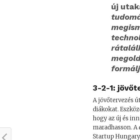
új uta
tudomá
megism
technol
rátalá
megold
formálj
3-2-1: jövőt
A jövőtervezés ú
diákokat. Eszkö
hogy az új és in
maradhasson. A
Startup Hungary