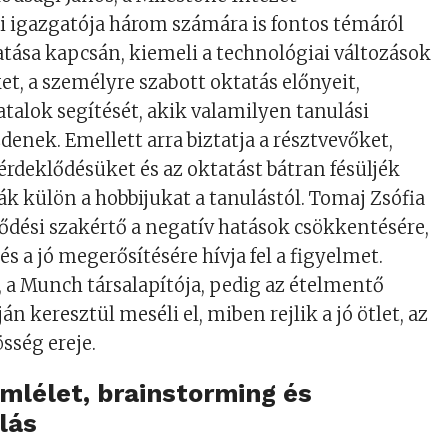
i igazgatója három számára is fontos témáról
atása kapcsán, kiemeli a technológiai változások
et, a személyre szabott oktatás előnyeit,
atalok segítését, akik valamilyen tanulási
enek. Emellett arra biztatja a résztvevőket,
rdeklődésüket és az oktatást bátran fésüljék
zák külön a hobbijukat a tanulástól. Tomaj Zsófia
lődési szakértő a negatív hatások csökkentésére,
s a jó megerősítésére hívja fel a figyelmet.
, a Munch társalapítója, pedig az ételmentő
án keresztül meséli el, miben rejlik a jó ötlet, az
össég ereje.
emlélet, brainstorming és
lás