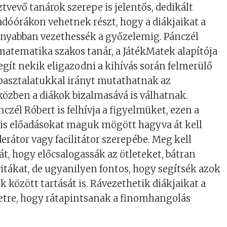
ztvevő tanárok szerepe is jelentős, dedikált
dóórákon vehetnek részt, hogy a diákjaikat a
onyabban vezethessék a győzelemig. Pánczél
 matematika szakos tanár, a JátékMatek alapítója
egít nekik eligazodni a kihívás során felmerülő
pasztalatukkal irányt mutathatnak az
közben a diákok bizalmasává is válhatnak.
czél Róbert is felhívja a figyelmüket, ezen a
lis előadásokat maguk mögött hagyva át kell
rátor vagy facilitátor szerepébe. Meg kell
át, hogy előcsalogassák az ötleteket, bátran
itákat, de ugyanilyen fontos, hogy segítsék azok
 között tartását is. Rávezethetik diákjaikat a
letre, hogy rátapintsanak a finomhangolás