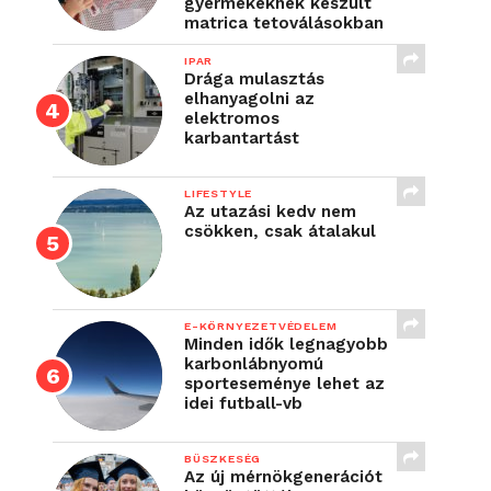
gyermekeknek készült
matrica tetoválásokban
IPAR
Drága mulasztás
elhanyagolni az
elektromos
karbantartást
LIFESTYLE
Az utazási kedv nem
csökken, csak átalakul
E-KÖRNYEZETVÉDELEM
Minden idők legnagyobb
karbonlábnyomú
sporteseménye lehet az
idei futball-vb
BÜSZKESÉG
Az új mérnökgenerációt