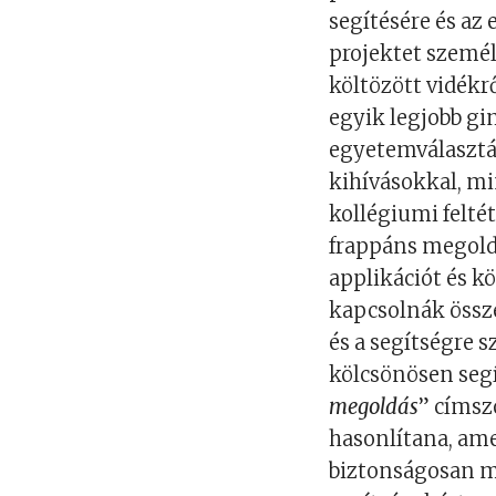
segítésére és az
projektet személ
költözött vidékr
egyik legjobb g
egyetemválasztás
kihívásokkal, mi
kollégiumi felté
frappáns megoldá
applikációt és k
kapcsolnák össz
és a segítségre 
kölcsönösen seg
megoldás
” címsz
hasonlítana, ame
biztonságosan m