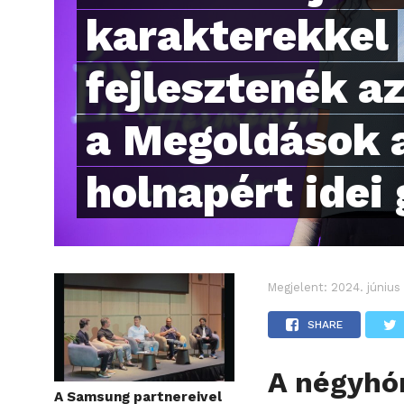
karakterekkel
fejlesztenék a
a Megoldások 
holnapért idei
Megjelent:
2024. június
SHARE
A négyhó
A Samsung partnereivel