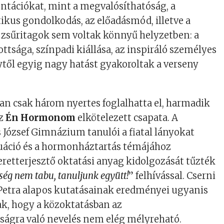
ntációkat, mint a megvalósíthatóság, a
itikus gondolkodás, az előadásmód, illetve a
 zsűritagok sem voltak könnyű helyzetben: a
ttsága, színpadi kiállása, az inspiráló személyes
től egyig nagy hatást gyakoroltak a verseny
n csak három nyertes foglalhatta el, harmadik
az
Én Hormonom
elkötelezett csapata. A
 József Gimnázium tanulói a fiatal lányokat
ruáció és a hormonháztartás témájához
retterjesztő oktatási anyag kidolgozását tűzték
ség nem tabu, tanuljunk együtt!
” felhívással. Cserni
 Petra alapos kutatásainak eredményei ugyanis
k, hogy a közoktatásban az
ságra való nevelés nem elég mélyreható.