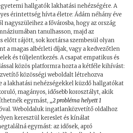
 egyetemi hallgatók lakhatási nehézségére. A
yes érintettség hívta életre: Ádám néhány éve
ől nagyszüleihez a fővárosba, hogy az ország
imnáziumában tanulhasson, majd az
 előtt rájött, sok kortársa szembesül olyan
nt a magas albérleti díjak, vagy a kedvezőtlen
telek és túljelentkezés. A csapat empatikus és
ssal közös platformra hozta a kétféle kihívást:
özvetítő közösségi weboldalt létrehozva
e a lakhatási nehézségekkel küzdő hallgatókat
szoruló, magányos, idősebb korosztályt, akik
íthetnék egymást, „
2 probléma helyett 1
óval. Weboldaluk ingatlanközvetítő oldalhoz
lyen keresztül kereslet és kínálat
egtalálná egymást: az idősek, apró