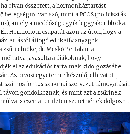
ha olyan összetett, a hormonháztartást
 betegségről van szó, mint a PCOS (policisztás
ma), amely a meddőség egyik leggyakoribb oka.
az Én Hormonom csapatát azon az úton, hogy a
áztartásról átfogó edukatív anyagok
 zsűri elnöke, dr. Meskó Bertalan, a
méltatva javasolta a diákoknak, hogy
jék el az edukációs tartalmak kidolgozását e
án. Az orvosi egyetemre készülő, elhivatott,
st számos fontos szakmai szervezet támogatását
ú távon gondolkoznak, és mint azt a zsűrinek
v múlva is ezen a területen szeretnének dolgozni.