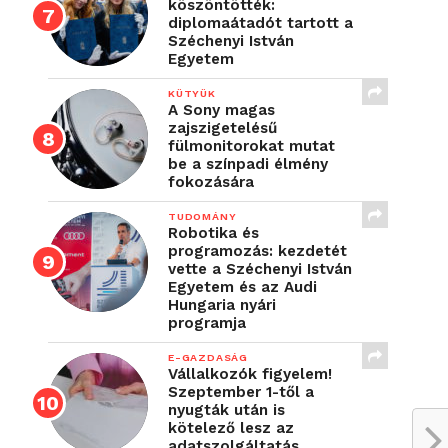
köszöntötték:
diplomaátadót tartott a
Széchenyi István
Egyetem
KÜTYÜK
A Sony magas
zajszigetelésű
fülmonitorokat mutat
be a színpadi élmény
fokozására
TUDOMÁNY
Robotika és
programozás: kezdetét
vette a Széchenyi István
Egyetem és az Audi
Hungaria nyári
programja
E-GAZDASÁG
Vállalkozók figyelem!
Szeptember 1-től a
nyugták után is
kötelező lesz az
adatszolgáltatás