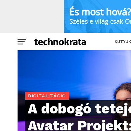
A dobogó tetején az Avatar Projekt: di
KÜTYÜK
DIGITALIZÁCIÓ
A dobogó tetej
Avatar Projekt: