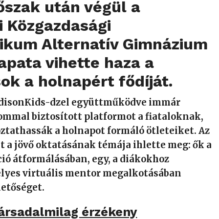
őszak után végül a
i Közgazdasági
nikum Alternatív Gimnázium
apata vihette haza a
k a holnapért fődíját.
EdisonKids-dzel együttműködve immár
mmal biztosított platformot a fiataloknak,
tathassák a holnapot formáló ötleteiket. Az
t a jövő oktatásának témája ihlette meg: ők a
ció átformálásában, egy, a diákokhoz
élyes virtuális mentor megalkotásában
hetőséget.
társadalmilag érzékeny