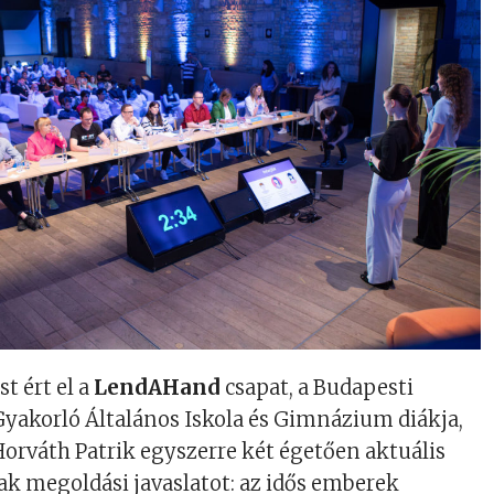
t ért el a
LendAHand
csapat, a Budapesti
yakorló Általános Iskola és Gimnázium diákja,
orváth Patrik egyszerre két égetően aktuális
k megoldási javaslatot: az idős emberek