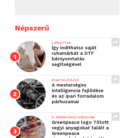
Népszerű
LIFESTYLE
Így indíthatsz saját
ruhamárkát a DTF
bérnyomtatás
segítségével
DIGITALIZÁCIÓ
A mesterséges
intelligencia fejlődése
és az ipari forradalom
párhuzamai
E-KÖRNYEZETVÉDELEM
Greenpeace logo Tiltott
vegyi anyagokat talált a
Greenpeace