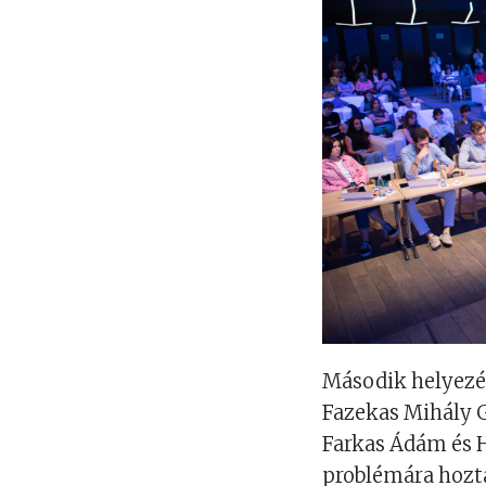
Második helyezés
Fazekas Mihály G
Farkas Ádám és H
problémára hozta