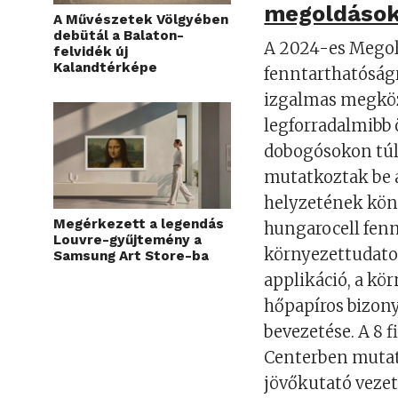
megoldások 
A Művészetek Völgyében
debütál a Balaton-
A 2024-es Megold
felvidék új
Kalandtérképe
fenntarthatóságr
izgalmas megköze
legforradalmibb 
dobogósokon túl
mutatkoztak be 
helyzetének könn
Megérkezett a legendás
hungarocell fenn
Louvre-gyűjtemény a
környezettudatos
Samsung Art Store-ba
applikáció, a kö
hőpapíros bizony
bevezetése. A 8 
Centerben mutatta
jövőkutató vezet