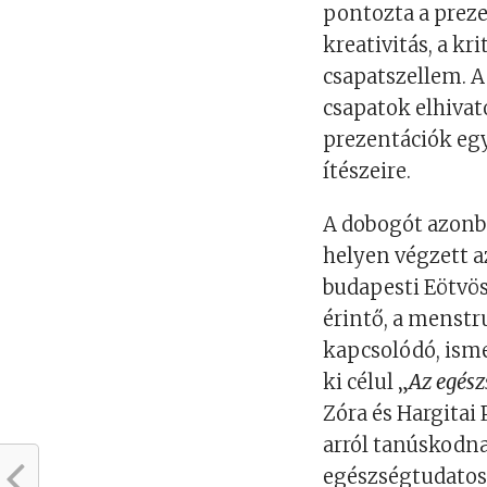
pontozta a preze
kreativitás, a kr
csapatszellem. A
csapatok elhivato
prezentációk egy
ítészeire.
A dobogót azonba
helyen végzett 
budapesti Eötvös
érintő, a menst
kapcsolódó, isme
ki célul „
Az egész
Zóra és Hargitai
arról tanúskodna
egészségtudatos