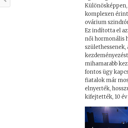
Különösképpen, 
komplexen érintő
ovárium szindró
Ez indította el 
női hormonális h
születhessenek, a
kezdeményezést 
mihamarabb kezd
fontos ügy kapcs
fiatalok már mo
elnyerték, hossz
kifejtették, 10 é