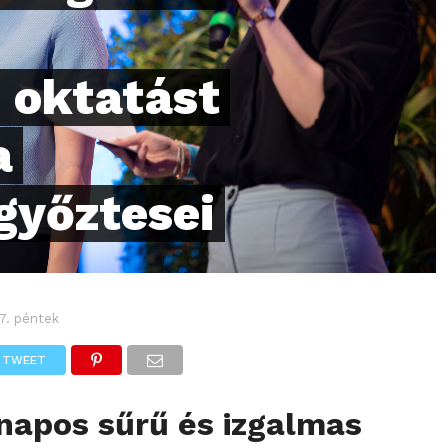
z oktatást
a
 győztesei
 7. péntek
TWEET
napos sűrű és izgalmas