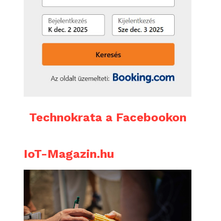
Technokrata a Facebookon
IoT-Magazin.hu