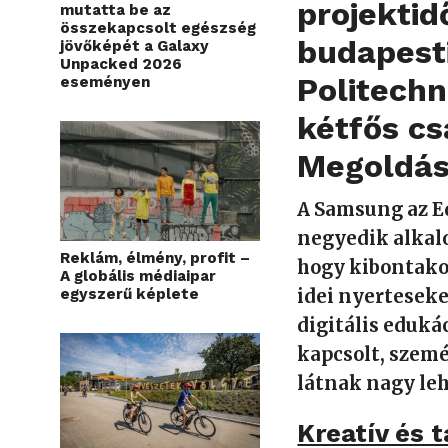
projektid
mutatta be az
összekapcsolt egészség
budapest
jövőképét a Galaxy
Unpacked 2026
Politech
eseményen
kétfős cs
Megoldáso
A Samsung az 
negyedik alkalo
Reklám, élmény, profit –
hogy kibontakoz
A globális médiaipar
egyszerű képlete
idei nyerteseke
digitális eduká
kapcsolt, szem
látnak nagy le
Kreatív és 