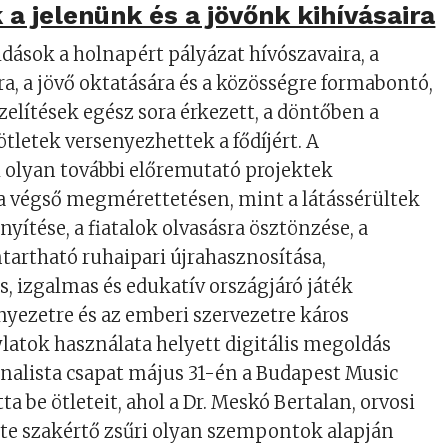
a jelenünk és a jövőnk kihívásaira
ások a holnapért pályázat hívószavaira, a
a, a jövő oktatására és a közösségre formabontó,
lítések egész sora érkezett, a döntőben a
ötletek versenyezhettek a fődíjért. A
 olyan további előremutató projektek
a végső megmérettetésen, mint a látássérültek
yítése, a fiatalok olvasásra ösztönzése, a
tartható ruhaipari újrahasznosítása,
, izgalmas és edukatív országjáró játék
rnyezetre és az emberi szervezetre káros
latok használata helyett digitális megoldás
finalista csapat május 31-én a Budapest Music
 be ötleteit, ahol a Dr. Meskó Bertalan, orvosi
te szakértő zsűri olyan szempontok alapján