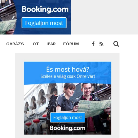
t a Megoldások a holnapért idei győztesei
SHARE
TWEET
GARÁZS
IOT
IPAR
FÓRUM