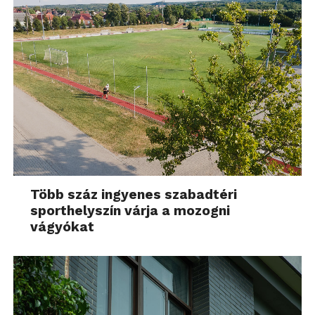
Több száz ingyenes szabadtéri
sporthelyszín várja a mozogni
vágyókat