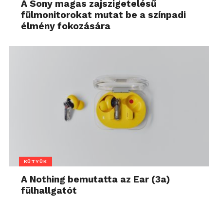
A Sony magas zajszigetelésű
fülmonitorokat mutat be a színpadi
élmény fokozására
KÜTYÜK
A Nothing bemutatta az Ear (3a)
fülhallgatót