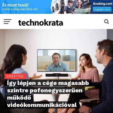
LIFESTYLE
Így lépjen a cége magasabb
szintre pofonegyszerűen
működő
videókommunikációval