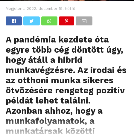
Megjelent:
2022. december 19. hétfő
A pandémia kezdete óta
egyre több cég döntött úgy,
hogy átáll a hibrid
munkavégzésre. Az irodai és
az otthoni munka sikeres
ötvözésére rengeteg pozitív
példát lehet találni.
Azonban ahhoz, hogy a
munkafolyamatok, a
munkatársak közötti