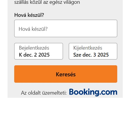
tudnak használni. Aminek megismerésénél nem az
az első reakció, hogy ezt meg vajon hogyan kell
működtetni? Hanem pofonegyszerűen lehet
prezentálni, ötletelni, terveket megosztani
egymással, sőt még élő közvetítésre is van lehetőség.
Az elképzelésekből végül valóság lett, a fővárosi és a
vidéki helyszíneken is egységes, átlátható, könnyen
kezelhető digitális rendszert használnak.
Három megoldás egy helyről
– MyZoom
A fenti példák és eredmények egy magyar cég, a
Sinaptive Kft. Myzoom projektjéhez kapcsolódnak. A
MyZoom
küldetése egyértelmű: Segíteni
szeretnének abban, hogy egyre többen felismerjék
és kihasználhassák digitális platformokban,