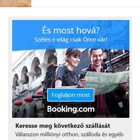
csatlakozási lehetőséget biztosítani.
Eredmény: A munkatársak hatékonyan tudnak
egymáshoz kapcsolódni, könnyedén osztják meg
egymással ötleteiket, ezáltal gördülékeny a
csapatmunka is helyszíntől függetlenül.
Átlátható rendszer
pofonegyszerűen
A kereskedelmi bank már rendelkezett
videokonferencia-rendszerrel, de olyan platformra
volt szükségük, amit ugyanolyan minőségben,
hatékonysággal tudnak használni a fővárosban és
vidéken egyaránt. Kezdetektől fogva MS Teams és
Zoom kompatibilis rendszerben gondolkodtak.
Olyan platformot szerettek volna, amit központilag
tudnak irányítani és amit a munkatársak egységesen