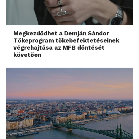
Megkezdődhet a Demján Sándor
Tőkeprogram tőkebefektetéseinek
végrehajtása az MFB döntését
követően