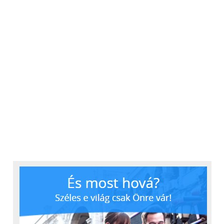
működő, a 21. századi kihívásoknak megfelelő
videókommunikációs rendszert,
keresse bátran
a
MyZoom csapatát!
További friss híreket talál a
Technokrata
főoldalán!
Csatlakozzon hozzánk a
Facebookon
is!