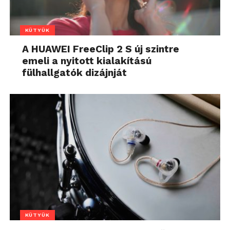
KÜTYÜK
A HUAWEI FreeClip 2 S új szintre
emeli a nyitott kialakítású
fülhallgatók dizájnját
KÜTYÜK