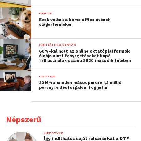
OFFICE
Ezek voltak a home office évének
slágertermékei
DIGITÁLIS OKTATÁS
60%-kal nőtt az online oktatóplatformok
álcája alatt fenyegetéseket kapó
felhasználók száma 2020 második felében
DOTKOM
2016-ra minden másodpercre 1,2 millió
percnyi videoforgalom fog jutni
Népszerű
LIFESTYLE
Így indíthatsz saját ruhamárkát a DTF