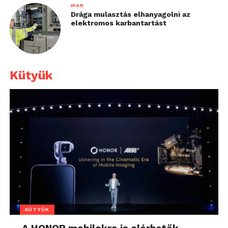
IPAR
Drága mulasztás elhanyagolni az
elektromos karbantartást
Kütyük
KÜTYÜK