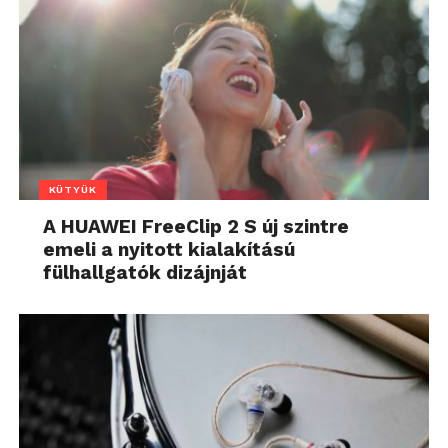
KÜTYÜK
A HUAWEI FreeClip 2 S új szintre
emeli a nyitott kialakítású
fülhallgatók dizájnját