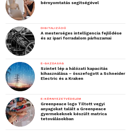
bérnyomtatás segítségével
DIGITALIZÁCIÓ
A mesterséges intelligencia fejlődése
és az ipari forradalom párhuzamai
E-GAZDASÁG
Szintet lép a hálózati kapacitás
kihasználása – összefogott a Schneider
Electric és a Kraken
E-KÖRNYEZETVÉDELEM
Greenpeace logo Tiltott vegyi
anyagokat talált a Greenpeace
gyermekeknek készült matrica
tetoválásokban