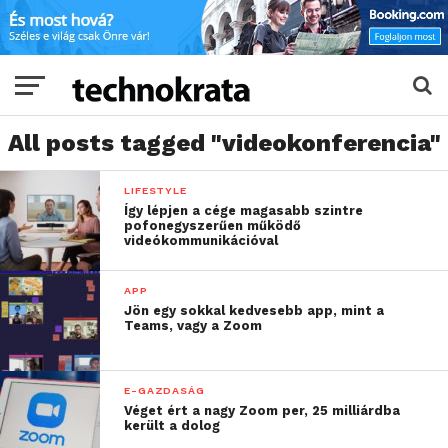
All posts tagged "videokonferencia"
LIFESTYLE
Így lépjen a cége magasabb szintre
pofonegyszerűen működő
videókommunikációval
APP
Jön egy sokkal kedvesebb app, mint a
Teams, vagy a Zoom
E-GAZDASÁG
Véget ért a nagy Zoom per, 25 milliárdba
került a dolog