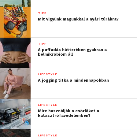
TIPP
Mit vigyünk magunkkal a nyári túrákra?
TIPP
A puffadás hátterében gyakran a
bélmikrobiom áll
LIFESTYLE
A jogging titka a mindennapokban
LIFESTYLE
Mire használják a csörlőket a
katasztrófavédelemben?
LIFESTYLE