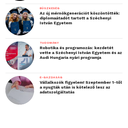
BÜSZKESÉG
Az új mérnökgenerációt köszöntötték:
diplomaátadót tartott a Széchenyi
István Egyetem
TUDOMÁNY
Robotika és programozás: kezdetét
vette a Széchenyi István Egyetem és az
Audi Hungaria nyári programja
E-GAZDASÁG
Vállalkozók figyelem! Szeptember 1-től
a nyugták után is kötelező lesz az
adatszolgáltatás