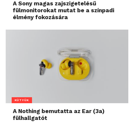
A Sony magas zajszigetelésű
fülmonitorokat mutat be a színpadi
élmény fokozására
KÜTYÜK
A Nothing bemutatta az Ear (3a)
fülhallgatót