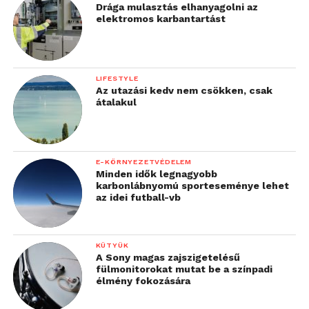
Drága mulasztás elhanyagolni az
elektromos karbantartást
LIFESTYLE
Az utazási kedv nem csökken, csak
átalakul
E-KÖRNYEZETVÉDELEM
Minden idők legnagyobb
karbonlábnyomú sporteseménye lehet
az idei futball-vb
KÜTYÜK
A Sony magas zajszigetelésű
fülmonitorokat mutat be a színpadi
élmény fokozására