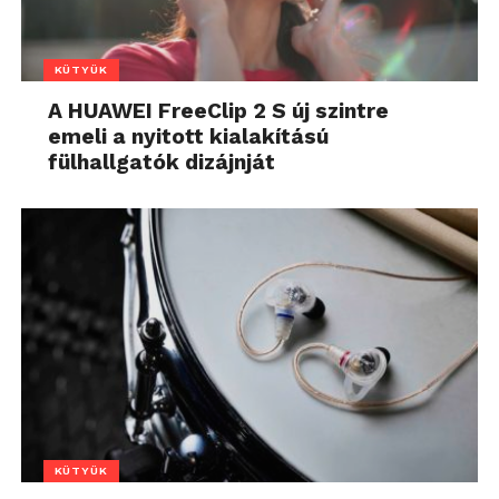
KÜTYÜK
A HUAWEI FreeClip 2 S új szintre
emeli a nyitott kialakítású
fülhallgatók dizájnját
KÜTYÜK