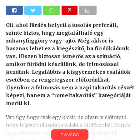
Ott, ahol fürdés helyett a tusolás preferált,
szinte biztos, hogy megtalálható egy
zuhanyfüggöny vagy -ajtó. Még akkor is
hasznos lehet ez a kiegészítő, ha fürdőkádunk
van. Hiszen biztosan ismerős az a szituáció,
amikor fürödni készülünk, de felmosással
kezdünk. Legalábbis a kisgyermekes családok
esetében ez rengetegszer előfordulhat.
Ilyenkor a felmosás nem a napi takarítás részét
képezi, hanem a “romeltakarítás” kategóriáját
meríti ki.
Van úgy, hogy csak egy kicsit, de olyan is előfordul,
hogy teljesen elúsztatja valaki a fürdőszobát. Ennek
megelőzésére vannak praktikus megoldások!
TOVÁBB