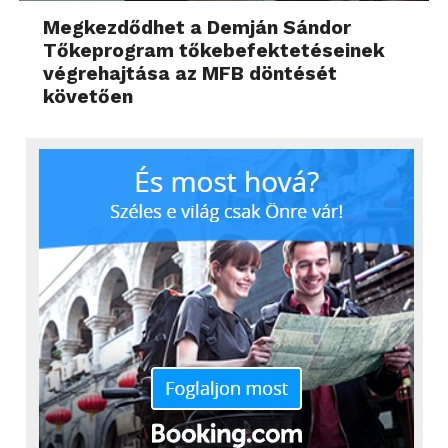
Megkezdődhet a Demján Sándor
Tőkeprogram tőkebefektetéseinek
végrehajtása az MFB döntését
követően