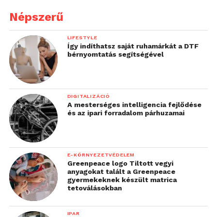
Népszerű
LIFESTYLE
Így indíthatsz saját ruhamárkát a DTF
bérnyomtatás segítségével
DIGITALIZÁCIÓ
A mesterséges intelligencia fejlődése
és az ipari forradalom párhuzamai
E-KÖRNYEZETVÉDELEM
Greenpeace logo Tiltott vegyi
anyagokat talált a Greenpeace
gyermekeknek készült matrica
tetoválásokban
IPAR