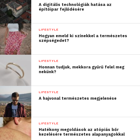
A digitális technológiák hatása az
építőipar fejlődésére
LIFESTYLE
Hogyan emeld ki színekkel a természetes
szépségedet?
LIFESTYLE
Honnan tudjuk, mekkora gyűrű felel meg
nekünk?
LIFESTYLE
A hajvonal természetes megjelenése
LIFESTYLE
Hatékony megoldások az atópiás bőr
kezelésére természetes alapanyagokkal