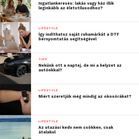
Ingatlankeresés: lakás vagy ház illik
vízkő elleni harcra, mert azon nem fog látszani. Egy
leginkább az életstílusodhoz?
mosás megoldhatja a problémát.
A zuhanyajtónál ugyan a takarítás sokkal
LIFESTYLE
Így indíthatsz saját ruhamárkát a DTF
aprólékosabb, azonban a fényt kevésbé veszi el a
bérnyomtatás segítségével
helyiségből, mert átlátszó. Még akkor is világosabb
hatást kelt, ha homokfúvott.
TIPP
Mindent figyelembe véve egyértelmű, hogy az
Nekünk ott a naptej, de mi a helyzet az
autónkkal?
előnyök bőségesen kárpótolnak minket a
hátrányokért. Megéri beruházni egy
zuhanyfüggönybe vagy -ajtóba, hogy ne kelljen
LIFESTYLE
minden nap vesződni a tócsákkal.
Miért szeretjük még mindig az okosórákat?
További friss híreket talál a
Technokrata
főoldalán!
LIFESTYLE
Csatlakozzon hozzánk a
Facebookon
is!
Az utazási kedv nem csökken, csak
átalakul