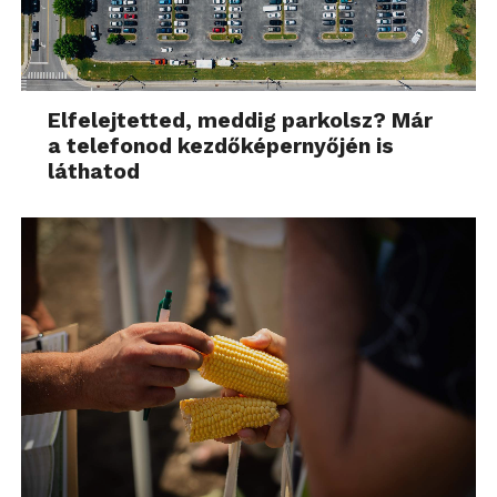
Elfelejtetted, meddig parkolsz? Már
a telefonod kezdőképernyőjén is
láthatod