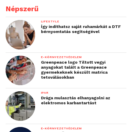
Népszerű
LIFESTYLE
Így indíthatsz saját ruhamárkát a DTF
bérnyomtatás segítségével
E-KÖRNYEZETVÉDELEM
Greenpeace logo Tiltott vegyi
anyagokat talált a Greenpeace
gyermekeknek készült matrica
tetoválásokban
IPAR
Drága mulasztás elhanyagolni az
elektromos karbantartást
E-KÖRNYEZETVÉDELEM