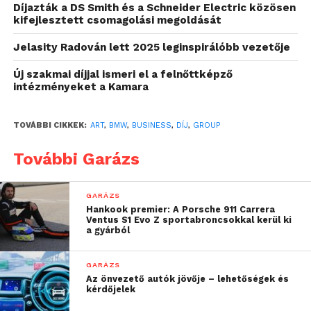
Díjazták a DS Smith és a Schneider Electric közösen
kifejlesztett csomagolási megoldását
Jelasity Radován lett 2025 leginspirálóbb vezetője
Új szakmai díjjal ismeri el a felnőttképző
intézményeket a Kamara
Az Art is Business közösség 2019 óta hirdeti meg az
Art is Business Díjat azért, hogy kiderüljön, mely
TOVÁBBI CIKKEK:
ART
,
BMW
,
BUSINESS
,
DÍJ
,
GROUP
vállalatok, magánemberek és települések értik
További Garázs
kiválóan és működtetik a művészeti és üzleti világ
közötti együttműködéseket. Az Art is Business
ötödik díjátadójára december 13-án került sor a
GARÁZS
Hankook premier: A Porsche 911 Carrera
Nemzeti Táncszínházban. A vállalati kategória
Ventus S1 Evo Z sportabroncsokkal kerül ki
tavalyi első helyezettje a BMW Group Magyarország
a gyárból
volt – most a vállalatcsoport képviselője adta át a
díjat a kategória idei legjobb csapatának, a Káli Art
GARÁZS
Az önvezető autók jövője – lehetőségek és
Inn-nek.
kérdőjelek