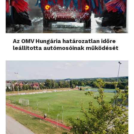
Az OMV Hungária határozatlan időre
leállította autómosóinak működését