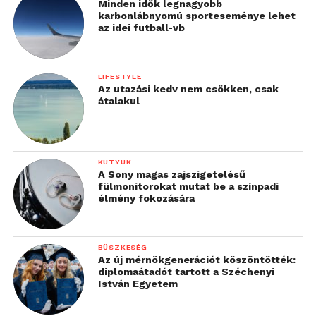
Minden idők legnagyobb
karbonlábnyomú sporteseménye lehet
az idei futball-vb
LIFESTYLE
Az utazási kedv nem csökken, csak
átalakul
KÜTYÜK
A Sony magas zajszigetelésű
fülmonitorokat mutat be a színpadi
élmény fokozására
BÜSZKESÉG
Az új mérnökgenerációt köszöntötték:
diplomaátadót tartott a Széchenyi
István Egyetem