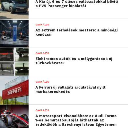
A Kia új, 6 és 7 üléses változatokkal bővíti
a PV5 Passenger kínálatát
szakterületet képviselő kuratórium döntött.
GARÁZS
Az extrém terhelések mestere: a minőségi
kenőzsír
GARÁZS
Elektromos autók és a mélygarázsok új
tűzkockázata?
GARÁZS
A Ferrari új vállalati arculatával nyílt
márkakereskedés
Idén a Vállalati kategóriát a Molnár Júlia és Héjja
Róbert nevéhez fűződő Káli Art Inn nyerte meg. A
GARÁZS
A motorsport élvonalában: az Audi Forma–
házaspár szívvel-lélekkel elkötelezett amellett, hogy
1-es bemutatóautóját láthatták az
ötvözze a vendéglátást a művészetek szenvedélyes
érdeklődők a Széchenyi István Egyetemen