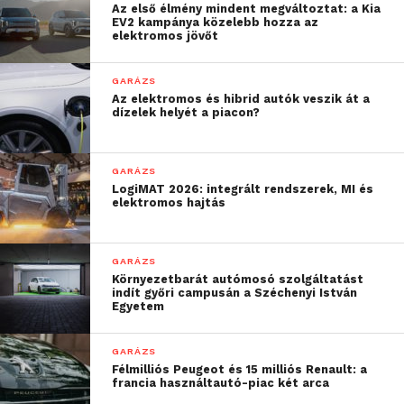
Az első élmény mindent megváltoztat: a Kia
EV2 kampánya közelebb hozza az
A BMW Group Magyarország az Art is Business 2023
elektromos jövőt
rendezvény támogatójaként betekintést engedett a
személyes mobilitás jövőjébe is. A világ
GARÁZS
legsikeresebb üzleti limuzinja, a BMW 5-ös sorozat
Az elektromos és hibrid autók veszik át a
dízelek helyét a piacon?
néhány hete debütált nyolcadik generációja immár
teljesen elektromos meghajtással is elérhető. A
díjátadó mintegy háromszáz vendége a sorozat
GARÁZS
csúcsmodelljével, a BMW i5 M60 xDrive limuzinnal
LogiMAT 2026: integrált rendszerek, MI és
elektromos hajtás
ismerkedhettek meg a Nemzeti Színház épülete
előtt.
GARÁZS
Környezetbarát autómosó szolgáltatást
További friss híreket talál a
Technokrata
főoldalán!
indít győri campusán a Széchenyi István
Csatlakozzon hozzánk a
Facebookon
is!
Egyetem
GARÁZS
Félmilliós Peugeot és 15 milliós Renault: a
francia használtautó-piac két arca