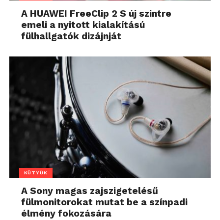
A HUAWEI FreeClip 2 S új szintre
emeli a nyitott kialakítású
fülhallgatók dizájnját
KÜTYÜK
A Sony magas zajszigetelésű
fülmonitorokat mutat be a színpadi
élmény fokozására