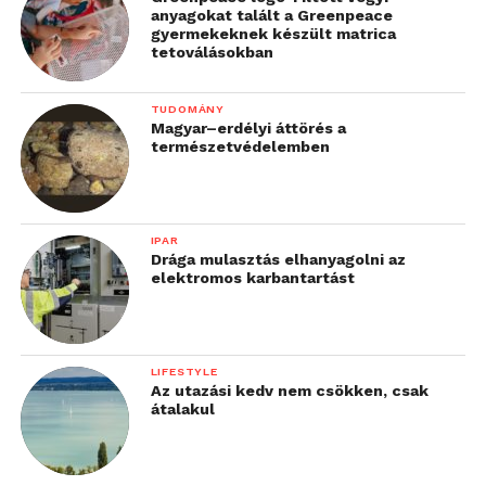
anyagokat talált a Greenpeace
gyermekeknek készült matrica
tetoválásokban
TUDOMÁNY
Magyar–erdélyi áttörés a
természetvédelemben
IPAR
Drága mulasztás elhanyagolni az
elektromos karbantartást
LIFESTYLE
Az utazási kedv nem csökken, csak
átalakul