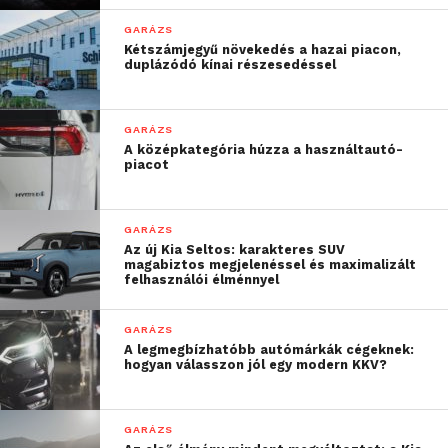
GARÁZS
Kétszámjegyű növekedés a hazai piacon,
duplázódó kínai részesedéssel
GARÁZS
A középkategória húzza a használtautó-
piacot
GARÁZS
Az új Kia Seltos: karakteres SUV
magabiztos megjelenéssel és maximalizált
felhasználói élménnyel
GARÁZS
A legmegbízhatóbb autómárkák cégeknek:
hogyan válasszon jól egy modern KKV?
GARÁZS