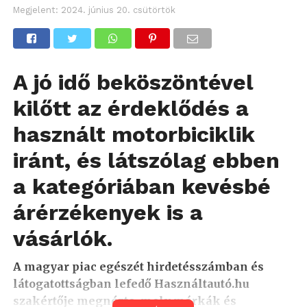
Megjelent:
2024. június 20. csütörtök
A jó idő beköszöntével
kilőtt az érdeklődés a
használt motorbiciklik
iránt, és látszólag ebben
a kategóriában kevésbé
árérzékenyek is a
vásárlók.
A magyar piac egészét hirdetésszámban és
látogatottságban lefedő Használtautó.hu
szakértője megnézte, mely márkák és