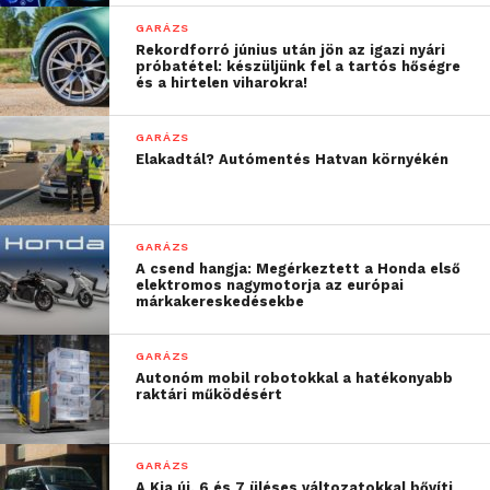
kapcsolatos aktivitás az
GARÁZS
oldalunkon. Mindez
Rekordforró június után jön az igazi nyári
próbatétel: készüljünk fel a tartós hőségre
keresleti és kínálati
és a hirtelen viharokra!
oldalon is megjelenik:
GARÁZS
telefonos megkeresések
Elakadtál? Autómentés Hatvan környékén
tekintetében év elejéhez
képest
több mint 15
,
hirdetésszámok
GARÁZS
A csend hangja: Megérkeztett a Honda első
tekintetében pedig
30-
elektromos nagymotorja az európai
márkakereskedésekbe
35%-os
ugrás látható
”
GARÁZS
Autonóm mobil robotokkal a hatékonyabb
–
emelte ki Horváth András, a Használtautó.hu
raktári működésért
szakértője.
GARÁZS
További friss híreket talál a
Technokrata
főoldalán!
A Kia új, 6 és 7 üléses változatokkal bővíti