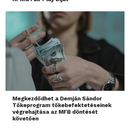
Megkezdődhet a Demján Sándor
Tőkeprogram tőkebefektetéseinek
végrehajtása az MFB döntését
követően