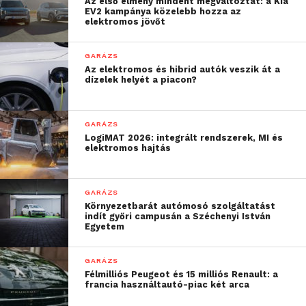
Az első élmény mindent megváltoztat: a Kia
EV2 kampánya közelebb hozza az
elektromos jövőt
GARÁZS
Az elektromos és hibrid autók veszik át a
dízelek helyét a piacon?
GARÁZS
LogiMAT 2026: integrált rendszerek, MI és
elektromos hajtás
GARÁZS
Környezetbarát autómosó szolgáltatást
indít győri campusán a Széchenyi István
Egyetem
GARÁZS
Félmilliós Peugeot és 15 milliós Renault: a
francia használtautó-piac két arca