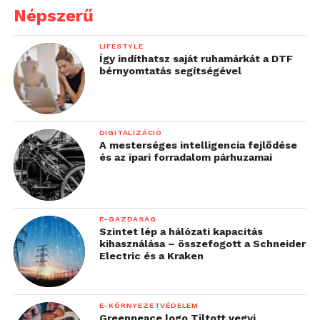
Népszerű
LIFESTYLE
Így indíthatsz saját ruhamárkát a DTF
bérnyomtatás segítségével
DIGITALIZÁCIÓ
A mesterséges intelligencia fejlődése
és az ipari forradalom párhuzamai
E-GAZDASÁG
Szintet lép a hálózati kapacitás
kihasználása – összefogott a Schneider
Electric és a Kraken
E-KÖRNYEZETVÉDELEM
Greenpeace logo Tiltott vegyi