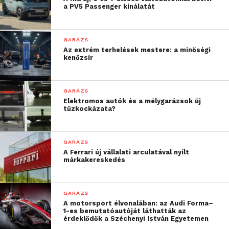
a PV5 Passenger kínálatát
Csatlakozzon hozzánk a
Facebookon
is!
GARÁZS
Az extrém terhelések mestere: a minőségi
kenőzsír
GARÁZS
Elektromos autók és a mélygarázsok új
tűzkockázata?
GARÁZS
A Ferrari új vállalati arculatával nyílt
márkakereskedés
GARÁZS
A motorsport élvonalában: az Audi Forma–
1-es bemutatóautóját láthatták az
érdeklődők a Széchenyi István Egyetemen