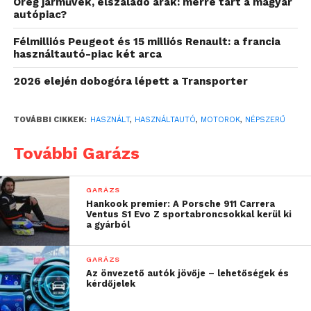
Öreg járművek, elszaladó árak: merre tart a magyar
autópiac?
Félmilliós Peugeot és 15 milliós Renault: a francia
használtautó-piac két arca
Ha pedig a modelleket nézzük, kicsit árnyaltabb az
összkép: ott a
BMW R 1200 GS
, a
Suzuki DL 650
és
2026 elején dobogóra lépett a Transporter
a
BMW R 1250 GS
állnak a képzeletbeli dobogó
legfelső fokain. Eközben a legmagasabb,
7,9 millió
TOVÁBBI CIKKEK:
HASZNÁLT
,
HASZNÁLTAUTÓ
,
MOTOROK
,
NÉPSZERŰ
forintos átlagáron a legutóbb említett BMW
modellhez, míg legalacsonyabb,
395 ezer
forintos
További Garázs
átlagáron pedig az
Aprilia SR50
-es robogóhoz
lehet hozzájutni.
GARÁZS
Hankook premier: A Porsche 911 Carrera
Ventus S1 Evo Z sportabroncsokkal kerül ki
„
A jó idő érkeztével
a gyárból
tavalyhoz hasonlóan idén
GARÁZS
is egyértelműen
Az önvezető autók jövője – lehetőségek és
kérdőjelek
növekedett a motorokkal