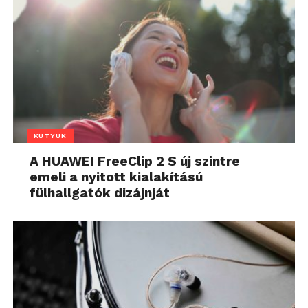
KÜTYÜK
A HUAWEI FreeClip 2 S új szintre
emeli a nyitott kialakítású
fülhallgatók dizájnját