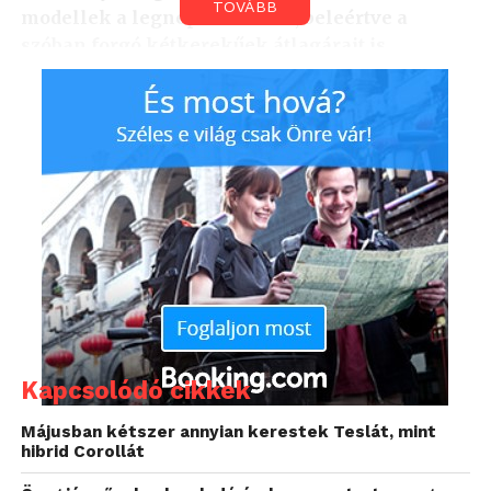
TOVÁBB
modellek a legnépszerűbbek, beleértve a
szóban forgó kétkerekűek átlagárait is.
A Használtautó.hu aktuális adatait, vagyis a telefonos
megkeresések számát megvizsgálva egyértelmű a
japán motorok dominanciája: a legkeresettebb
márkákat tartalmazó toplista élén a
Honda
, a
Yamaha
és a
Suzuki
áll. Ezeken kívül még többek
között a
Piaggio
, a
Harley-Davidson
és a
Vespa
is
befért a top 10-be.
Kapcsolódó cikkek
Májusban kétszer annyian kerestek Teslát, mint
hibrid Corollát