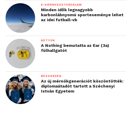
E-KÖRNYEZETVÉDELEM
Minden idők legnagyobb
karbonlábnyomú sporteseménye lehet
az idei futball-vb
KÜTYÜK
A Nothing bemutatta az Ear (3a)
fülhallgatót
BÜSZKESÉG
Az új mérnökgenerációt köszöntötték:
diplomaátadót tartott a Széchenyi
István Egyetem