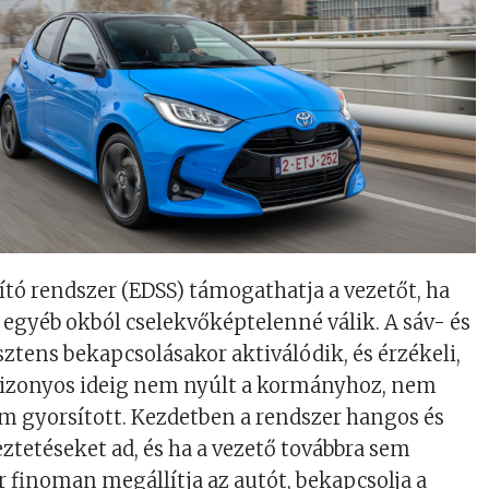
ító rendszer (EDSS) támogathatja a vezetőt, ha
y egyéb okból cselekvőképtelenné válik. A sáv- és
ztens bekapcsolásakor aktiválódik, és érzékeli,
 bizonyos ideig nem nyúlt a kormányhoz, nem
m gyorsított. Kezdetben a rendszer hangos és
eztetéseket ad, és ha a vezető továbbra sem
er finoman megállítja az autót, bekapcsolja a