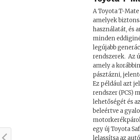
A Toyota T-Mate 
amelyek biztonsá
használatát, és 
minden eddiginél
legújabb generá
rendszerek. Az új
amely a korábbin
pásztázni, jelen
Ez például azt j
rendszer (PCS) m
lehetőségét és az
beleértve a gyal
motorkerékpároka
egy új Toyota Sa
lelassítsa az aut