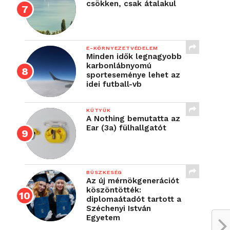
csökken, csak átalakul
E-KÖRNYEZETVÉDELEM
Minden idők legnagyobb
karbonlábnyomú
sporteseménye lehet az
idei futball-vb
KÜTYÜK
A Nothing bemutatta az
Ear (3a) fülhallgatót
BÜSZKESÉG
Az új mérnökgenerációt
köszöntötték:
diplomaátadót tartott a
Széchenyi István
Egyetem