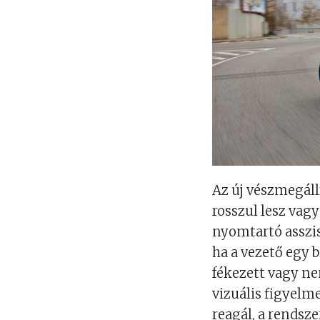
Az új vészmegáll
rosszul lesz vag
nyomtartó asszis
ha a vezető egy
fékezett vagy ne
vizuális figyelm
reagál, a rendsz