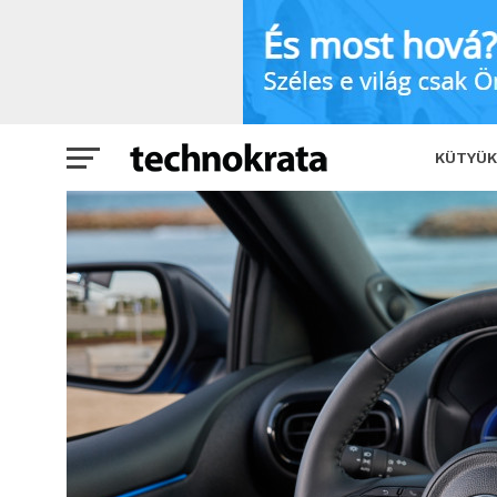
Sosem volt még ennyire biztonságos a 
KÜTYÜK