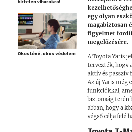
hirtelen viharokra!
kezelhetőséghe
egy olyan eszkö
magabiztosan é
figyelmet fordí
megelőzésére.
Okostévé, okos védelem
A Toyota Yaris je
tervezték, hogy 
aktív és passzív
Az új Yaris még e
funkciókkal, am
biztonság terén b
abban, hogy a kö
végső célja felé 
Toyota T-Ma