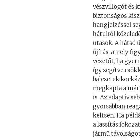
vészvillogót és k
biztonságos kiszá
hangjelzéssel seg
hátulról közeled
utasok. A hátsó 
újítás, amely fi
vezetőt, ha gyer
így segítve csök
balesetek kockáza
megkapta a már b
is. Az adaptív s
gyorsabban reag
keltsen. Ha példá
a lassítás fokoz
jármű távolságot