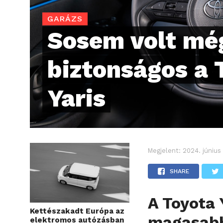
GARÁZS
Sosem volt mé
biztonságos a 
Yaris
Megjelent:
2024. június 
SHARE
A Toyota 
Kettészakadt Európa az
magasabbr
elektromos autózásban