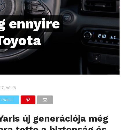
g ennyire
Toyota
17. hétfő
TWEET
Yaris új generációja még
a tette a biztonság és