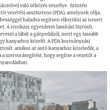
járművel való ütközés veszélye. Szintén
tív vezetési asszisztens (PDA), amelynek célja,
bességgel haladva segítsen elkerülni az ismert
t. A rendszer egyenletes lassítást biztosít,
eveszi a lábát a gázpedálról, mert egy lassabb
gy kanyarhoz közelít. A PDA kormányzási
iztosít: amikor az autó kanyarhoz közeledik, a
a a szervorásegítést, hogy segítse a vezetőt a
anyarodásban.