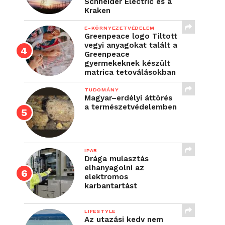
Schneider Electric és a
Kraken
E-KÖRNYEZETVÉDELEM
Greenpeace logo Tiltott
vegyi anyagokat talált a
Greenpeace
gyermekeknek készült
matrica tetoválásokban
TUDOMÁNY
Magyar–erdélyi áttörés
a természetvédelemben
IPAR
Drága mulasztás
elhanyagolni az
elektromos
karbantartást
LIFESTYLE
Az utazási kedv nem