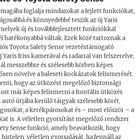
magába foglalja mindazokat a fejlett funkciókat,
gosabbá és könnyedebbé teszik az új Yaris
amelyek új és továbbfejlesztett funkciókkal
 hatékonyabbá váltak. Ezek közé tartoznak a
ciós Toyota Safety Sense vezetéstámogató
 Yaris friss kamerával és radarral van felszerelve,
ál messzebbre és szélesebb körben képes
tősen növelve a baleseti kockázatok felismerését.
elenti, hogy az ütközést megelőző biztonsági
ost már képes felismerni a frontális ütközés
 autó útjába kerülő tárgyak szélesebb körét,
ogosokat, a kerékpárosokat és – most először – a
t is. A véletlen gyorsítást megelőző rendszer
fety Sense funkció, amely beavatkozik, hogy
ó hirtelen, véletlen gyorsulását, ha fennáll az