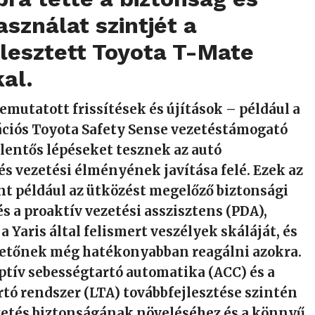
sználat szintjét a
lesztett Toyota T-Mate
al.
bemutatott frissítések és újítások – például a
ációs Toyota Safety Sense vezetéstámogató
lentős lépéseket tesznek az autó
s vezetési élményének javítása felé. Ezek az
nt például az ütközést megelőző biztonsági
és a proaktív vezetési asszisztens (PDA),
a Yaris által felismert veszélyek skáláját, és
zetőnek még hatékonyabban reagálni azokra.
ptív sebességtartó automatika (ACC) és a
tó rendszer (LTA) továbbfejlesztése szintén
ezetés biztonságának növeléséhez és a könnyű