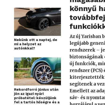
könnyű ha
továbbfej
funkciókk
Az új Yarisban 
Nekünk ott a naptej, de
legújabb gener
mi a helyzet az
autónkkal?
rendszerek – je
biztonságának é
új funkciók, mi
rendszer (PCS) 
kiterjesztették 
segítenek a ve
Rekordforró június után
Emellett az ada
jön az igazi nyári
sáv- és nyomtar
próbatétel: készüljünk
fel a tartós hőségre és a
hozzájárul a v