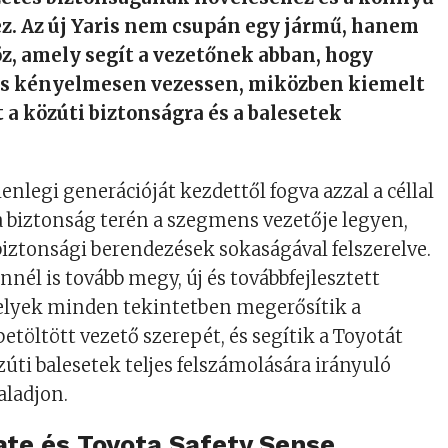
z. Az új Yaris nem csupán egy jármű, hanem
z, amely segít a vezetőnek abban, hogy
s kényelmesen vezessen, miközben kiemelt
t a közúti biztonságra és a balesetek
lenlegi generációját kezdettől fogva azzal a céllal
a biztonság terén a szegmens vezetője legyen,
 biztonsági berendezések sokaságával felszerelve.
nnél is tovább megy, új és továbbfejlesztett
elyek minden tekintetben megerősítik a
etöltött vezető szerepét, és segítik a Toyotát
zúti balesetek teljes felszámolására irányuló
haladjon.
te és Toyota Safety Sense