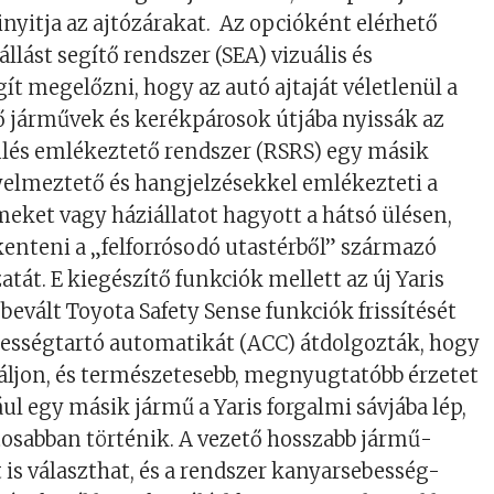
inyitja az ajtózárakat. Az opcióként elérhető
llást segítő rendszer (SEA) vizuális és
ít megelőzni, hogy az autó ajtaját véletlenül a
ő járművek és kerékpárosok útjába nyissák az
ülés emlékeztető rendszer (RSRS) egy másik
gyelmeztető és hangjelzésekkel emlékezteti a
meket vagy háziállatot hagyott a hátsó ülésen,
kenteni a „felforrósodó utastérből” származó
tát. E kiegészítő funkciók mellett az új Yaris
evált Toyota Safety Sense funkciók frissítését
ebességtartó automatikát (ACC) átdolgozták, hogy
áljon, és természetesebb, megnyugtatóbb érzetet
ul egy másik jármű a Yaris forgalmi sávjába lép,
atosabban történik. A vezető hosszabb jármű-
 is választhat, és a rendszer kanyarsebesség-