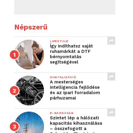
Népszerű
LIFESTYLE
Így indíthatsz saját
ruhamárkát a DTF
bérnyomtatás
segítségével
DIGITALIZÁCIÓ
A mesterséges
intelligencia fejlődése
és az ipari forradalom
párhuzamai
E-GAZDASÁG
Szintet lép a hálózati
kapacitás kihasználása
– összefogott a