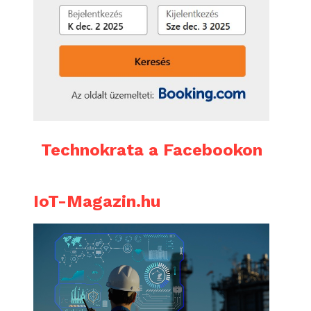
Technokrata a Facebookon
IoT-Magazin.hu