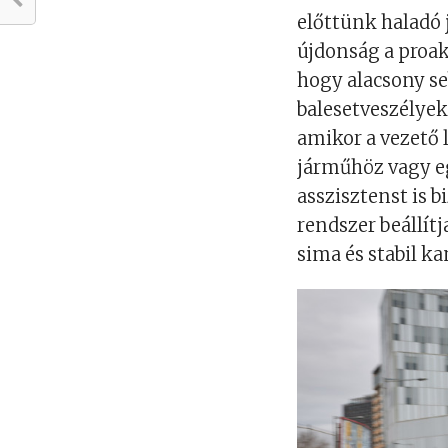
előttünk haladó 
újdonság a proak
hogy alacsony se
balesetveszélyeke
amikor a vezető l
járműhöz vagy e
asszisztenst is b
rendszer beállítj
sima és stabil k