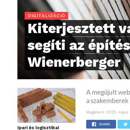
DIGITALIZÁCIÓ
Kiterjesztett 
segíti az építé
Wienerberger
A megújult webo
a szakemberek
Megjelent:
2023. május 
SHARE
Ipari és logisztikai