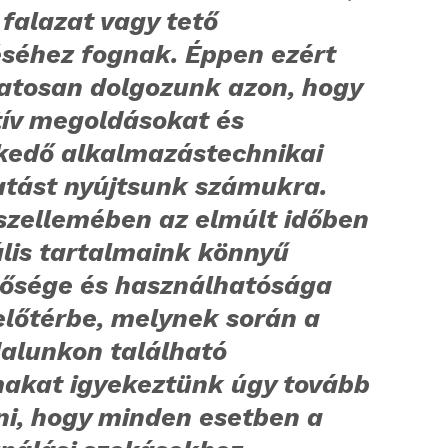
falazat vagy tető
éséhez fognak. Éppen ezért
atosan dolgozunk azon, hogy
tív megoldásokat és
kedő alkalmazástechnikai
tást nyújtsunk számukra.
szellemében az elmúlt időben
ális tartalmaink könnyű
tősége és használhatósága
előtérbe, melynek során a
alunkon található
makat igyekeztünk úgy tovább
ni, hogy minden esetben a