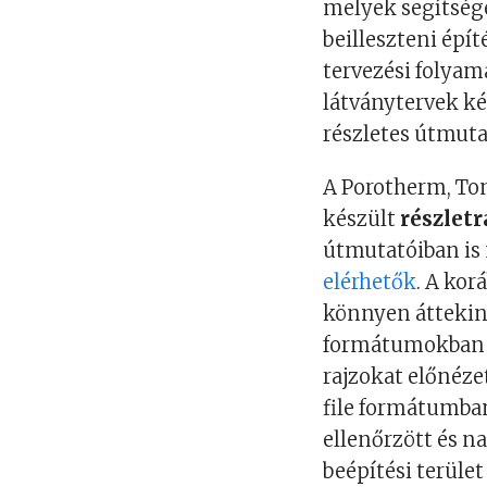
melyek segítség
beilleszteni épí
tervezési folyama
látványtervek k
részletes útmuta
A Porotherm, To
készült
részletr
útmutatóiban is
elérhetők
. A kor
könnyen áttekin
formátumokban i
rajzokat előnéze
file formátumban
ellenőrzött és n
beépítési terület