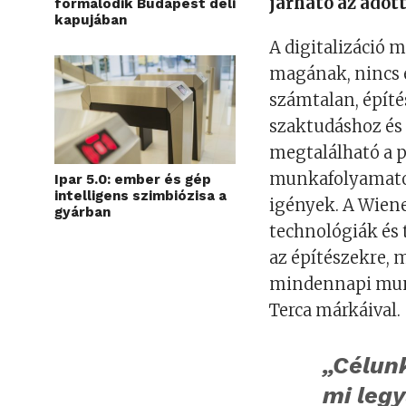
járható az adott
formálódik Budapest déli
kapujában
A digitalizáció 
magának, nincs 
számtalan, építés
szaktudáshoz és
megtalálható a p
munkafolyamato
Ipar 5.0: ember és gép
intelligens szimbiózisa a
igények. A Wiene
gyárban
technológiák és 
az építészekre, 
mindennapi mun
Terca márkáival.
„Célun
mi leg