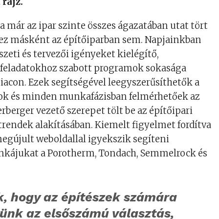
 rajz.
ma már az ipar szinte összes ágazatában utat tört
ez másként az építőiparban sem. Napjainkban
zeti és tervezői igényeket kielégítő,
 feladatokhoz szabott programok sokasága
iacon. Ezek segítségével leegyszerűsíthetők a
k és minden munkafázisban felmérhetőek az
rberger vezető szerepet tölt be az építőipari
trendek alakításában. Kiemelt figyelmet fordítva
megújult weboldallal igyekszik segíteni
kájukat a Porotherm, Tondach, Semmelrock és
k, hogy az építészek számára
yünk az elsőszámú választás,