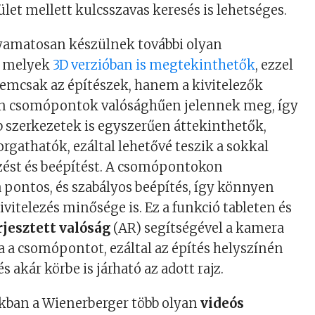
ület mellett kulcsszavas keresés is lehetséges.
lyamatosan készülnek további olyan
, melyek
3D verzióban is megtekinthetők
, ezzel
mcsak az építészek, hanem a kivitelezők
en csomópontok valósághűen jelennek meg, így
b szerkezetek is egyszerűen áttekinthetők,
orgathatók, ezáltal lehetővé teszik a sokkal
zést és beépítést. A csomópontokon
pontos, és szabályos beépítés, így könnyen
ivitelezés minősége is. Ez a funkció tableten és
rjesztett valóság
(AR) segítségével a kamera
a a csomópontot, ezáltal az építés helyszínén
 akár körbe is járható az adott rajz.
akban a Wienerberger több olyan
videós