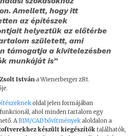
ználási szokásokhoz
on. Amellett, hogy itt
etten az építészek
tjait helyeztük az előtérbe
artalom született, ami
n támogatja a kivitelezésben
ók munkáját is”
Zsolt István
a Wienerberger zRt.
je.
pítészeknek
oldal jelen formájában
 funkcionál, ahol minden tartalom egy
hető. A
BIM/CAD bővítmények
aloldalon a
zoftverekhez készült kiegészítők
találhatók,