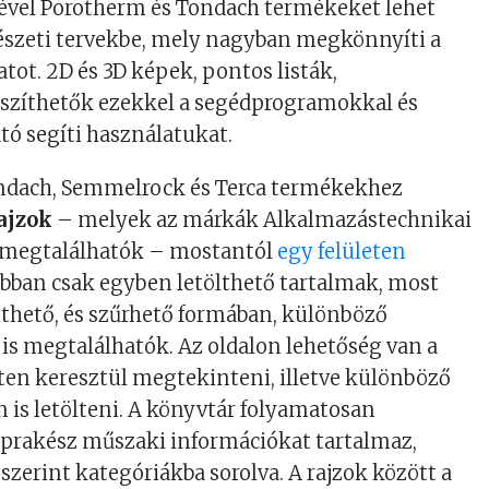
ével Porotherm és Tondach termékeket lehet
tészeti tervekbe, mely nagyban megkönnyíti a
tot. 2D és 3D képek, pontos listák,
észíthetők ezekkel a segédprogramokkal és
tó segíti használatukat.
ndach, Semmelrock és Terca termékekhez
ajzok
– melyek az márkák Alkalmazástechnikai
 megtalálhatók – mostantól
egy felületen
ábban csak egyben letölthető tartalmak, most
thető, és szűrhető formában, különböző
s megtalálhatók. Az oldalon lehetőség van a
ten keresztül megtekinteni, illetve különböző
 is letölteni. A könyvtár folyamatosan
aprakész műszaki információkat tartalmaz,
 szerint kategóriákba sorolva. A rajzok között a