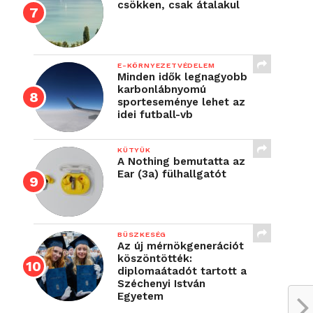
csökken, csak átalakul
E-KÖRNYEZETVÉDELEM
Minden idők legnagyobb
karbonlábnyomú
sporteseménye lehet az
idei futball-vb
KÜTYÜK
A Nothing bemutatta az
Ear (3a) fülhallgatót
BÜSZKESÉG
Az új mérnökgenerációt
köszöntötték:
diplomaátadót tartott a
Széchenyi István
Egyetem