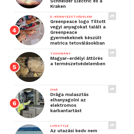
Schneider Electric és a
Kraken
E-KÖRNYEZETVÉDELEM
Greenpeace logo Tiltott
vegyi anyagokat talált a
Greenpeace
gyermekeknek készült
matrica tetoválásokban
TUDOMÁNY
Magyar–erdélyi áttörés
a természetvédelemben
IPAR
Drága mulasztás
elhanyagolni az
elektromos
karbantartást
LIFESTYLE
Az utazási kedv nem