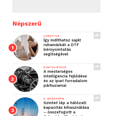
Népszerű
LIFESTYLE
Így indíthatsz saját
ruhamárkát a DTF
bérnyomtatás
segítségével
DIGITALIZÁCIÓ
A mesterséges
intelligencia fejlődése
és az ipari forradalom
párhuzamai
E-GAZDASÁG
Szintet lép a hálózati
kapacitás kihasználása
– összefogott a