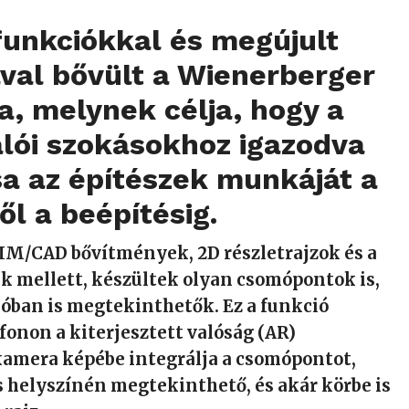
funkciókkal és megújult
val bővült a Wienerberger
, melynek célja, hogy a
lói szokásokhoz igazodva
a az építészek munkáját a
ől a beépítésig.
IM/CAD bővítmények, 2D részletrajzok és a
k mellett, készültek olyan csomópontok is,
óban is megtekinthetők. Ez a funkció
efonon a kiterjesztett valóság (AR)
kamera képébe integrálja a csomópontot,
és helyszínén megtekinthető, és akár körbe is