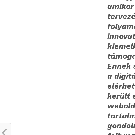
amikor 
tervez
folyam
innova
kiemel
támoga
Ennek 
a digit
elérhe
került 
webold
tartal
gondol