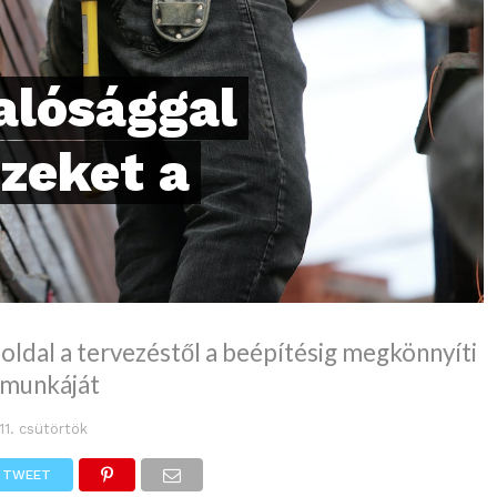
valósággal
szeket a
ldal a tervezéstől a beépítésig megkönnyíti
 munkáját
11. csütörtök
TWEET