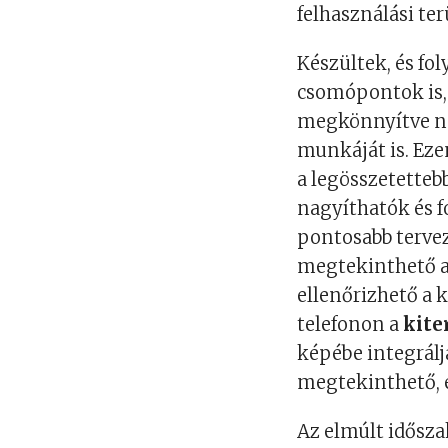
felhasználási ter
Készültek, és fo
csomópontok is
megkönnyítve ne
munkáját is. Ez
a legösszetetteb
nagyíthatók és f
pontosabb terve
megtekinthető a 
ellenőrizhető a k
telefonon a
kite
képébe integrálj
megtekinthető, és
Az elmúlt idősz