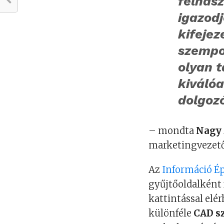
felhas
igazodj
kifejez
szempon
olyan t
kiválóa
dolgoz
– mondta
Nagy 
marketingvezető
Az
Információ É
gyűjtőoldalként
kattintással elér
különféle
CAD s