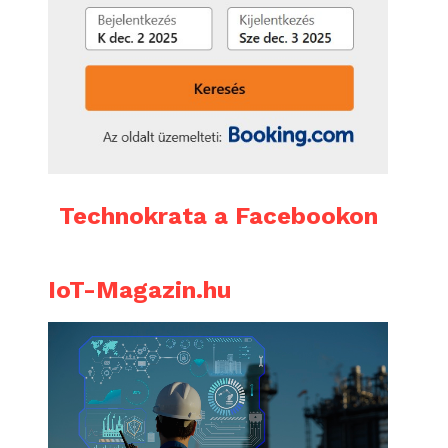
Technokrata a Facebookon
IoT-Magazin.hu