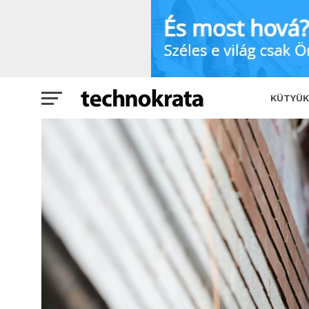
Kiterjesztett valósággal segíti az épít
KÜTYÜK