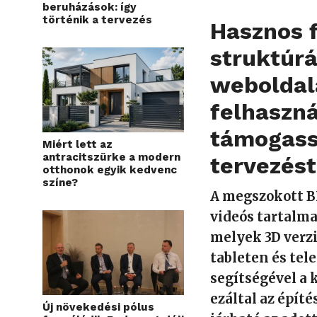
beruházások: így
történik a tervezés
Hasznos 
struktúrá
weboldala
felhaszná
támogass
Miért lett az
antracitszürke a modern
tervezést
otthonok egyik kedvenc
színe?
A megszokott B
videós tartalma
melyek 3D verzi
tableten és tel
segítségével a 
ezáltal az épít
Új növekedési pólus