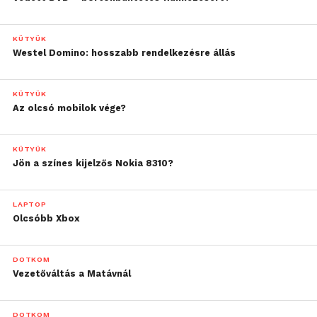
KÜTYÜK
Westel Domino: hosszabb rendelkezésre állás
KÜTYÜK
Az olcsó mobilok vége?
KÜTYÜK
Jön a színes kijelzős Nokia 8310?
LAPTOP
Olcsóbb Xbox
DOTKOM
Vezetőváltás a Matávnál
DOTKOM