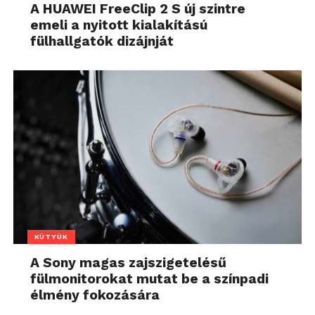
A HUAWEI FreeClip 2 S új szintre
emeli a nyitott kialakítású
fülhallgatók dizájnját
KÜTYÜK
A Sony magas zajszigetelésű
fülmonitorokat mutat be a színpadi
élmény fokozására