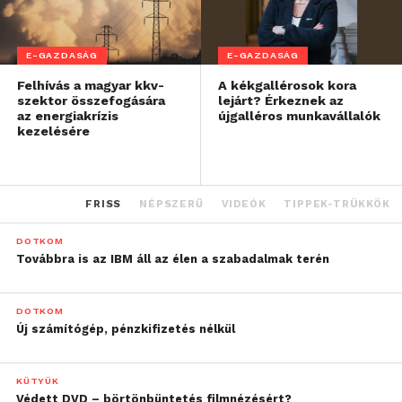
E-GAZDASÁG
E-GAZDASÁG
Felhívás a magyar kkv-
A kékgallérosok kora
szektor összefogására
lejárt? Érkeznek az
az energiakrízis
újgalléros munkavállalók
kezelésére
FRISS
NÉPSZERŰ
VIDEÓK
TIPPEK-TRÜKKÖK
DOTKOM
Továbbra is az IBM áll az élen a szabadalmak terén
DOTKOM
Új számítógép, pénzkifizetés nélkül
KÜTYÜK
Védett DVD – börtönbüntetés filmnézésért?