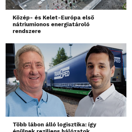
Közép- és Kelet-Európa első
nátriumionos energiatároló
rendszere
Több lábon álló logisztika: így
épülnek reziliens hálózatok