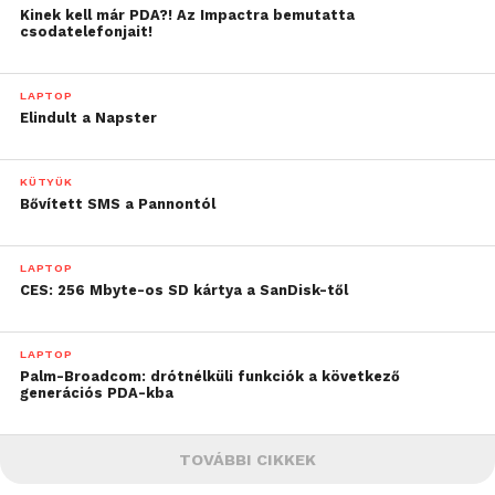
Kinek kell már PDA?! Az Impactra bemutatta
csodatelefonjait!
LAPTOP
Elindult a Napster
KÜTYÜK
Bővített SMS a Pannontól
LAPTOP
CES: 256 Mbyte-os SD kártya a SanDisk-től
LAPTOP
Palm-Broadcom: drótnélküli funkciók a következő
generációs PDA-kba
TOVÁBBI CIKKEK