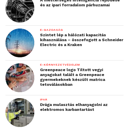
és az ipari forradalom párhuzamai
E-GAZDASÁG
Szintet lép a hálózati kapacitás
kihasználása – összefogott a Schneider
Electric és a Kraken
E-KÖRNYEZETVÉDELEM
Greenpeace logo Tiltott vegyi
anyagokat talált a Greenpeace
gyermekeknek készült matrica
tetoválásokban
IPAR
Drága mulasztás elhanyagolni az
elektromos karbantartást