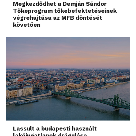
Megkezdődhet a Demján Sándor
Tőkeprogram tőkebefektetéseinek
végrehajtása az MFB döntését
követően
Lassult a budapesti használt
lakóingatlanok drágulása