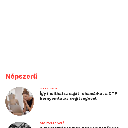
Népszerű
LIFESTYLE
Így indíthatsz saját ruhamárkát a DTF
bérnyomtatás segítségével
DIGITALIZÁCIÓ
A mesterséges intelligencia fejlődése