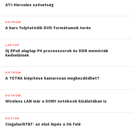
ATI-Hercules szövetség
DOTKOM
A harc folytatódik DVD formátumok terén
LAPTOP
Új EPoX alaplap P4 processzorok és DDR memóriák
kedvelőinek
DOTKOM
A TETRA kiépítése hamarosan megkezdődhet?
DOTKOM
Wireless LAN már a SONY notebook kínálatában is
KÜTYÜK
Cingular/AT&T: az első lépés a 3G felé