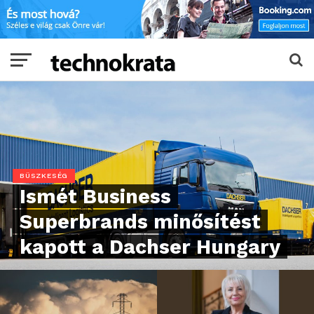
BÜSZKESÉG
Ismét Business
Superbrands minősítést
kapott a Dachser Hungary