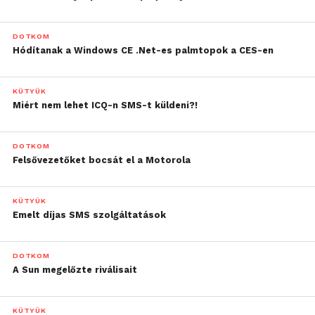
DOTKOM
Hódítanak a Windows CE .Net-es palmtopok a CES-en
KÜTYÜK
Miért nem lehet ICQ-n SMS-t küldeni?!
DOTKOM
Felsővezetőket bocsát el a Motorola
KÜTYÜK
Emelt díjas SMS szolgáltatások
DOTKOM
A Sun megelőzte riválisait
KÜTYÜK