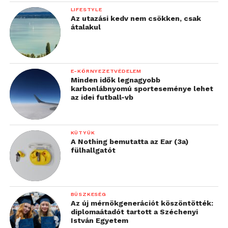
LIFESTYLE
Az utazási kedv nem csökken, csak
átalakul
E-KÖRNYEZETVÉDELEM
Minden idők legnagyobb
karbonlábnyomú sporteseménye lehet
az idei futball-vb
KÜTYÜK
A Nothing bemutatta az Ear (3a)
fülhallgatót
BÜSZKESÉG
Az új mérnökgenerációt köszöntötték:
diplomaátadót tartott a Széchenyi
István Egyetem