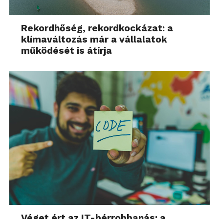
Rekordhőség, rekordkockázat: a
klímaváltozás már a vállalatok
működését is átírja
Véget ért az IT-bérrobbanás: a