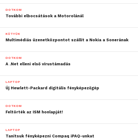
DOTKOM
További elbocsátások a Motorolánál
KÜTYÜK
Multimédiás üzenetközpontot szállít a Nokia a Sonerának
DOTKOM
A .Net elleni első vírustámadás
LAPTOP
Új Hewlett-Packard digitális fényképezőgép
DOTKOM
Feltörték az ISM honlapját!
LAPTOP
Tanítsuk fényképezni Compaq iPAQ-unkat