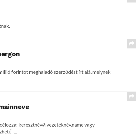
tnak.
nergon
illió forintot meghaladó szerződést írt alá, melynek
omainneve
t célozza: keresztnév@vezetéknév.name vagy
ető -...