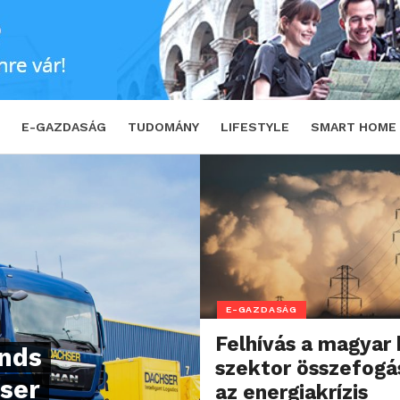
E-GAZDASÁG
TUDOMÁNY
LIFESTYLE
SMART HOME
E-GAZDASÁG
Felhívás a magyar
ands
szektor összefogá
hser
az energiakrízis