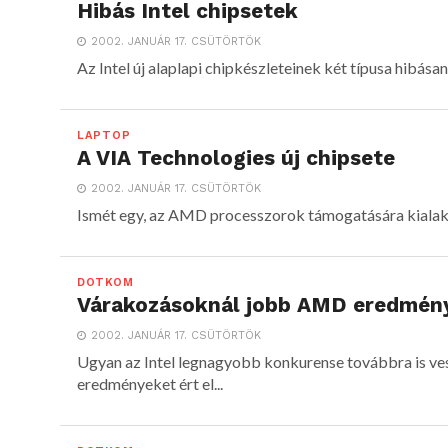
Hibás Intel chipsetek
2002. JANUÁR 17. CSÜTÖRTÖK
Az Intel új alaplapi chipkészleteinek két típusa hibásan
LAPTOP
A VIA Technologies új chipsete
2002. JANUÁR 17. CSÜTÖRTÖK
Ismét egy, az AMD processzorok támogatására kialakít
DOTKOM
Várakozásoknál jobb AMD eredmén
2002. JANUÁR 17. CSÜTÖRTÖK
Ugyan az Intel legnagyobb konkurense továbbra is ve
eredményeket ért el...