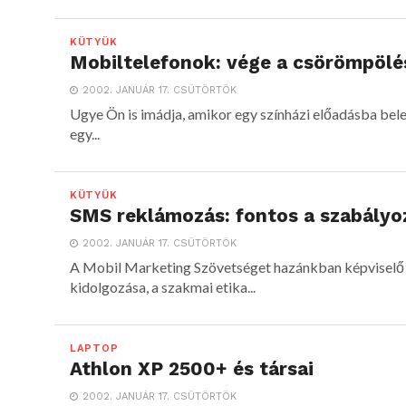
KÜTYÜK
Mobiltelefonok: vége a csörömpöl
2002. JANUÁR 17. CSÜTÖRTÖK
Ugye Ön is imádja, amikor egy színházi előadásba bel
egy...
KÜTYÜK
SMS reklámozás: fontos a szabályo
2002. JANUÁR 17. CSÜTÖRTÖK
A Mobil Marketing Szövetséget hazánkban képviselő V
kidolgozása, a szakmai etika...
LAPTOP
Athlon XP 2500+ és társai
2002. JANUÁR 17. CSÜTÖRTÖK