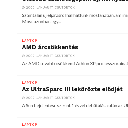
2002. JANUÁR 17. CSÜTÖRTÖK
Számtalan új eljárásról hallhattunk mostanában, ami mi
Most azonban egy...
LAPTOP
AMD árcsökkentés
2002. JANUÁR 17. CSÜTÖRTÖK
Az AMD tovább csökkenti Athlon XP processzorainak
LAPTOP
Az UltraSparc III lekörözte elődjét
2002. JANUÁR 17. CSÜTÖRTÖK
A Sun bejelentése szerint 1 évvel debütálása után az Ul
LAPTOP