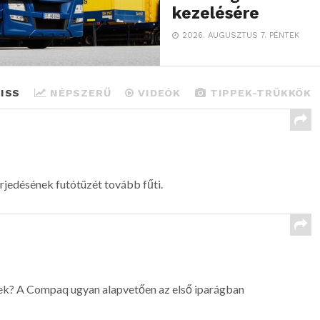
kezelésére
2026. AUGUSZTUS 7. PÉNTEK
ISS
NÉPSZERŰ
VIDEÓK
TIPPEK-TRÜKKÖK
jedésének futótüzét tovább fűti.
ek? A Compaq ugyan alapvetően az első iparágban