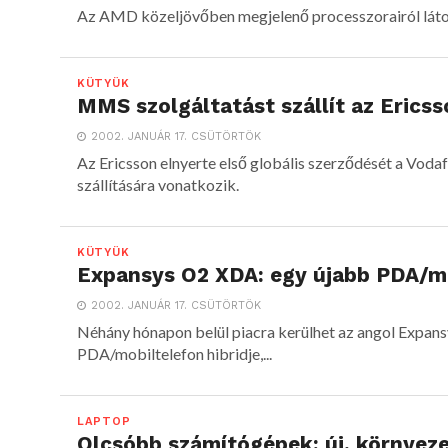
Az AMD közeljövőben megjelenő processzorairól látot
KÜTYÜK
MMS szolgáltatást szállít az Erics
2002. JANUÁR 17. CSÜTÖRTÖK
Az Ericsson elnyerte első globális szerződését a Voda
szállítására vonatkozik.
KÜTYÜK
Expansys O2 XDA: egy újabb PDA/mo
2002. JANUÁR 17. CSÜTÖRTÖK
Néhány hónapon belül piacra kerülhet az angol Expan
PDA/mobiltelefon hibridje,...
LAPTOP
Olcsóbb számítógépek: új, környeze