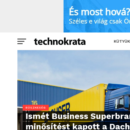
KÜTYÜK
BÜSZKESÉG
Ismét Business Superbr
minősítést kapott a Dac