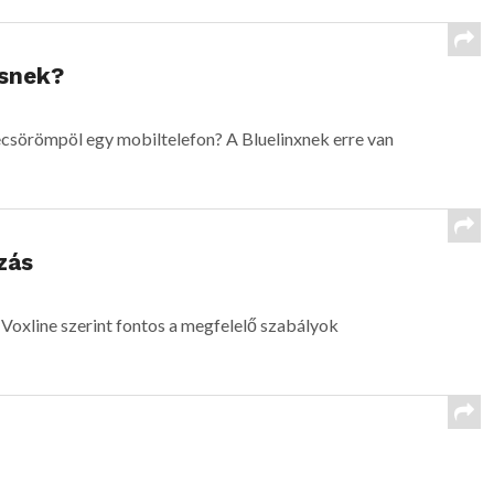
ésnek?
ecsörömpöl egy mobiltelefon? A Bluelinxnek erre van
zás
oxline szerint fontos a megfelelő szabályok