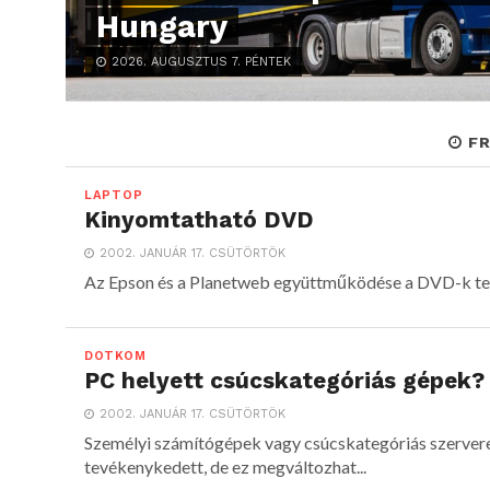
Hungary
2026. AUGUSZTUS 7. PÉNTEK
FR
LAPTOP
Kinyomtatható DVD
2002. JANUÁR 17. CSÜTÖRTÖK
Az Epson és a Planetweb együttműködése a DVD-k ter
DOTKOM
PC helyett csúcskategóriás gépek?
2002. JANUÁR 17. CSÜTÖRTÖK
Személyi számítógépek vagy csúcskategóriás szerver
tevékenykedett, de ez megváltozhat...