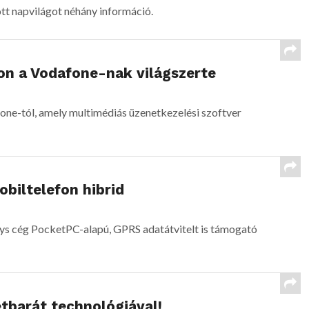
t napvilágot néhány információ.
son a Vodafone-nak világszerte
fone-tól, amely multimédiás üzenetkezelési szoftver
biltelefon hibrid
sys cég PocketPC-alapú, GPRS adatátvitelt is támogató
tbarát technológiával!