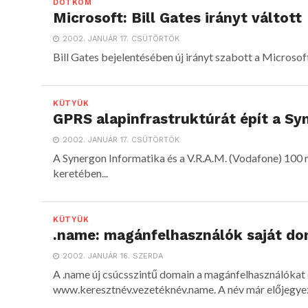
DOTKOM
Microsoft: Bill Gates irányt váltott
2002. JANUÁR 17. CSÜTÖRTÖK
Bill Gates bejelentésében új irányt szabott a Microsof
KÜTYÜK
GPRS alapinfrastruktúrát épít a Sy
2002. JANUÁR 17. CSÜTÖRTÖK
A Synergon Informatika és a V.R.A.M. (Vodafone) 100 m
keretében...
KÜTYÜK
.name: magánfelhasználók saját d
2002. JANUÁR 16. SZERDA
A .name új csúcsszintű domain a magánfelhasználóka
www.keresztnév.vezetéknév.name. A név már előjegyezh