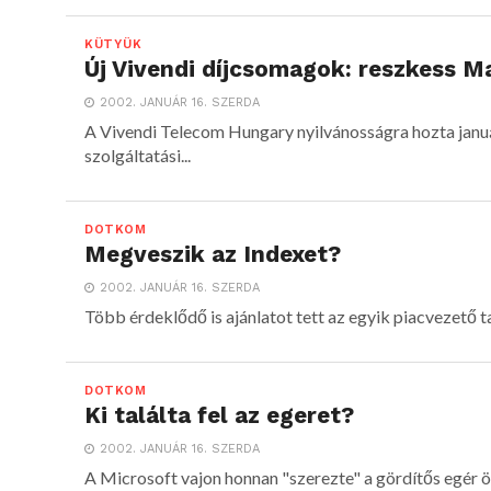
KÜTYÜK
Új Vivendi díjcsomagok: reszkess M
2002. JANUÁR 16. SZERDA
A Vivendi Telecom Hungary nyilvánosságra hozta január
szolgáltatási...
DOTKOM
Megveszik az Indexet?
2002. JANUÁR 16. SZERDA
Több érdeklődő is ajánlatot tett az egyik piacvezető 
DOTKOM
Ki találta fel az egeret?
2002. JANUÁR 16. SZERDA
A Microsoft vajon honnan "szerezte" a gördítős egér ötle