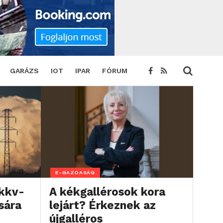
GARÁZS
IOT
IPAR
FÓRUM
E-GAZDASÁG
 kkv-
A kékgallérosok kora
sára
lejárt? Érkeznek az
újgalléros