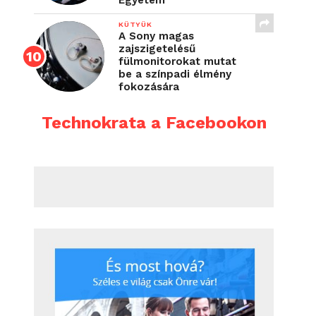
Egyetem
KÜTYÜK
A Sony magas
zajszigetelésű
fülmonitorokat mutat
be a színpadi élmény
fokozására
Technokrata a Facebookon