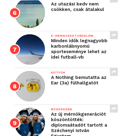
Az utazási kedv nem
csökken, csak átalakul
E-KÖRNYEZETVÉDELEM
Minden idők legnagyobb
karbonlábnyomú
sporteseménye lehet az
idei futball-vb
KÜTYÜK
A Nothing bemutatta az
Ear (3a) fülhallgatót
BÜSZKESÉG
Az új mérnökgenerációt
köszöntötték:
diplomaátadót tartott a
Széchenyi István