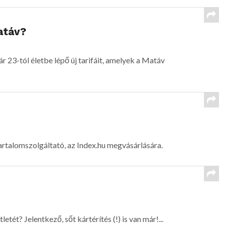
atáv?
 23-tól életbe lépő új tarifáit, amelyek a Matáv
tartalomszolgáltató, az Index.hu megvásárlására.
tét? Jelentkező, sőt kártérítés (!) is van már!...