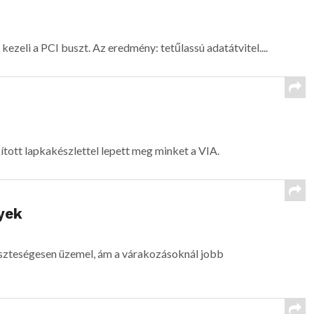
 kezeli a PCI buszt. Az eredmény: tetűlassú adatátvitel....
ott lapkakészlettel lepett meg minket a VIA.
yek
szteségesen üzemel, ám a várakozásoknál jobb