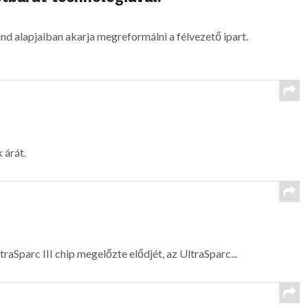
nd alapjaiban akarja megreformálni a félvezető ipart.
 árát.
traSparc III chip megelőzte elődjét, az UltraSparc...