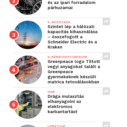
és az ipari forradalom
párhuzamai
E-GAZDASÁG
Szintet lép a hálózati
kapacitás kihasználása
– összefogott a
Schneider Electric és a
Kraken
E-KÖRNYEZETVÉDELEM
Greenpeace logo Tiltott
vegyi anyagokat talált a
Greenpeace
gyermekeknek készült
matrica tetoválásokban
IPAR
Drága mulasztás
elhanyagolni az
elektromos
karbantartást
LIFESTYLE