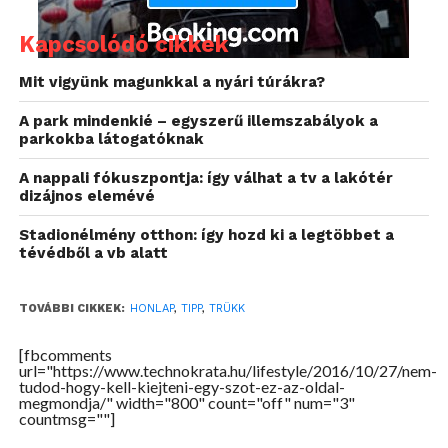
trükköt találsz.
Kapcsolódó cikkek
Mit vigyünk magunkkal a nyári túrákra?
A park mindenkié – egyszerű illemszabályok a
parkokba látogatóknak
A nappali fókuszpontja: így válhat a tv a lakótér
dizájnos elemévé
Stadionélmény otthon: így hozd ki a legtöbbet a
Wayback Machine
tévédből a vb alatt
Bár már hosszú ideje létezik, még mindig nem
TOVÁBBI CIKKEK:
HONLAP
,
TIPP
,
TRÜKK
ismerik elegen a Wayback Machine-t. Az oldalon
található keresősávba beírhatod az általad
[fbcomments
url="https://www.technokrata.hu/lifestyle/2016/10/27/nem-
meglátogatni kívánt honlap elérhetőségét, majd a
tudod-hogy-kell-kiejteni-egy-szot-ez-az-oldal-
rendszer azonnal megmutatja, hogy a múltban
megmondja/" width="800" count="off" num="3"
countmsg=""]
mikor készültek a weboldalról mentések. Ez
különösen akkor hasznos, ha valami miatt nem