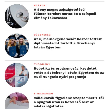
KÜTYÜK
A Sony magas zajszigetelésű
fülmonitorokat mutat be a színpadi
élmény fokozására
BÜSZKESÉG
Az új mérnökgenerációt köszöntötték:
diplomaátadót tartott a Széchenyi
István Egyetem
TUDOMÁNY
Robotika és programozás: kezdetét
vette a Széchenyi István Egyetem és az
Audi Hungaria nyári programja
E-GAZDASÁG
Vállalkozók figyelem! Szeptember 1-től
a nyugták után is kötelező lesz az
adatszolgáltatás