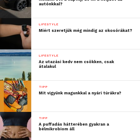
autónkkal?
LIFESTYLE
Miért szeretjük még mindig az okosórákat?
LIFESTYLE
Az utazási kedv nem csökken, csak
átalakul
TIPP
Mit vigyünk magunkkal a nyári túrákra?
TIPP
A puffadás hátterében gyakran a
bélmikrobiom áll