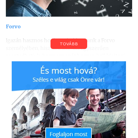
Forvo
Igazán hasznos honlapra bukkantunk a Forvo
TOVÁBB
személyében, hiszen a site-on egyszerűen
megtudhatjuk, hogy egy szót hogyan kell kiejteni.
Ez nemcsak külföldi utazások, de akár egy előadás
előtt is fontos lehet, épp ezért különösen jó, hogy
340 nyelv szavainak kiejtését hallgathatjuk meg.
Snapguide
Amennyiben jól beszélsz angolul és szeretsz új
trükköket tanulni, akkor a Snapguide-ot neked
találták ki. A nagyszerű, “csináld magad” ötleteket
tartalmazó oldalon a kertápolástól kezdve az otthoni
trükkökön át az okostelefonod javításáig számtalan