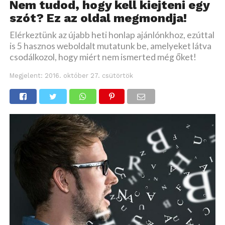
Nem tudod, hogy kell kiejteni egy
szót? Ez az oldal megmondja!
Elérkeztünk az újabb heti honlap ajánlónkhoz, ezúttal
is 5 hasznos weboldalt mutatunk be, amelyeket látva
csodálkozol, hogy miért nem ismerted még őket!
Megjelent:
2016. október 27. csütörtök