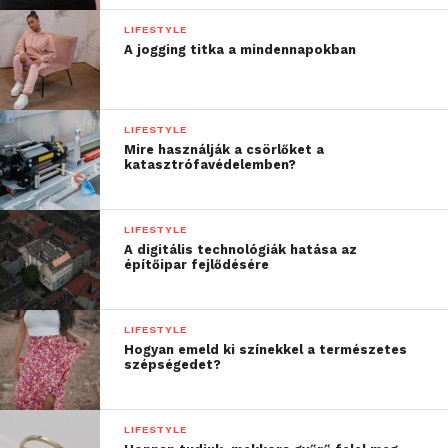
LIFESTYLE
A jogging titka a mindennapokban
LIFESTYLE
Mire használják a csörlőket a
katasztrófavédelemben?
LIFESTYLE
A digitális technológiák hatása az
építőipar fejlődésére
LIFESTYLE
Hogyan emeld ki színekkel a természetes
szépségedet?
LIFESTYLE