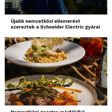
Újabb nemzetközi elismerést
szereztek a Schneider Electric gyárai