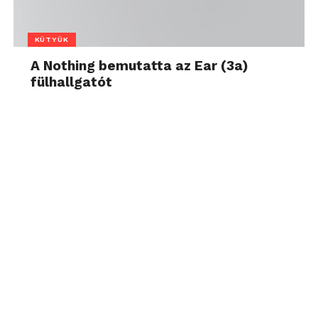
KÜTYÜK
A Nothing bemutatta az Ear (3a)
fülhallgatót