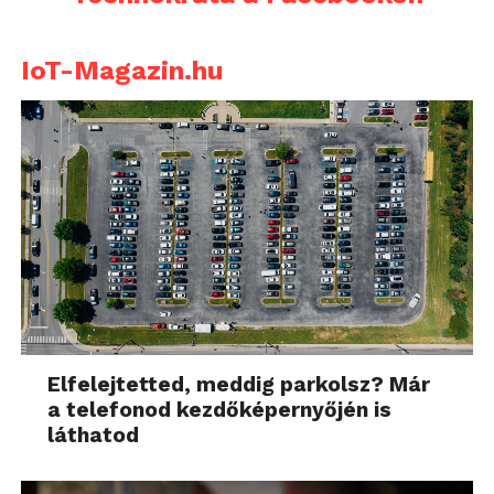
IoT-Magazin.hu
Elfelejtetted, meddig parkolsz? Már
a telefonod kezdőképernyőjén is
láthatod