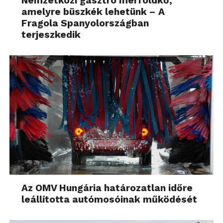
Nemzetközi gasztro mérföldkő,
amelyre büszkék lehetünk – A
Fragola Spanyolországban
terjeszkedik
Az OMV Hungária határozatlan időre
leállította autómosóinak működését