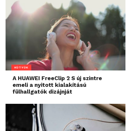
KÜTYÜK
A HUAWEI FreeClip 2 S új szintre
emeli a nyitott kialakítású
fülhallgatók dizájnját