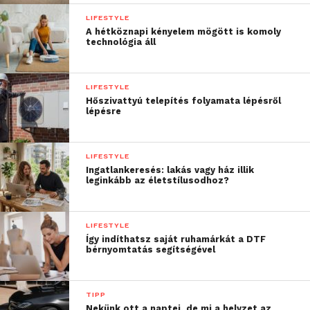
LIFESTYLE
A hétköznapi kényelem mögött is komoly
technológia áll
LIFESTYLE
Hőszivattyú telepítés folyamata lépésről
lépésre
This to that
LIFESTYLE
Ez az oldal akkor nagyon hasznos, ha épp két tárgyat
Ingatlankeresés: lakás vagy ház illik
eggyé varázsolnál össze. A weboldalon hasznos
leginkább az életstílusodhoz?
tippeket találhatsz arra vonatkozólag, hogy például
fát műanyaggal milyen módon ragaszthatsz össze,
LIFESTYLE
de természetesen más anyagokkal kapcsolatban is
Így indíthatsz saját ruhamárkát a DTF
nézelődhetsz, így biztosan sikerülni fog, amit
bérnyomtatás segítségével
elterveztél!
TIPP
Nekünk ott a naptej, de mi a helyzet az