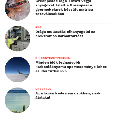
Greenpeace logo Tiltott vegyi
anyagokat talált a Greenpeace
gyermekeknek készült matrica
tetoválásokban
IPAR
Drága mulasztás elhanyagolni az
elektromos karbantartást
E-KÖRNYEZETVÉDELEM
Minden idők legnagyobb
karbonlábnyomú sporteseménye lehet
az idei futball-vb
LIFESTYLE
Az utazási kedv nem csökken, csak
átalakul