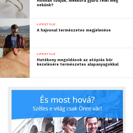
Honnan tudjuk, mekkora gyűrű felel meg
nekünk?
LIFESTYLE
A hajvonal természetes megjelenése
LIFESTYLE
Hatékony megoldások az atópiás bőr
kezelésére természetes alapanyagokkal