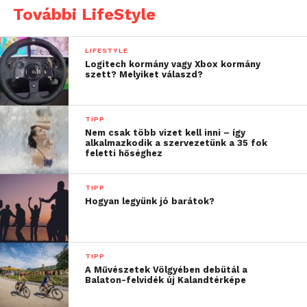
További LifeStyle
elérhető egy adott honlap, de te mindenképpen
szeretnél megtudni onnan valamit.
LIFESTYLE
Just Delete Me
Logitech kormány vagy Xbox kormány
szett? Melyiket válaszd?
Regisztráltál egy oldalra, de nem tudod, hogyan
törölheted magad onnan? Akkor a Just Delete Me-t
TIPP
érdemes meglátogatnod, hiszen itt több tucat,
Nem csak több vizet kell inni – így
alkalmazkodik a szervezetünk a 35 fok
ismert honlap törlési oldalára mutató hivatkozás
feletti hőséghez
szerepel. Emellett a részletek opcióra kattintva azt is
megtudhatjuk, hogy pontosan mit kell tennünk a
TIPP
fiókunk törléséhez, így biztosan nem akadunk el.
Hogyan legyünk jó barátok?
TIPP
A Művészetek Völgyében debütál a
Balaton-felvidék új Kalandtérképe