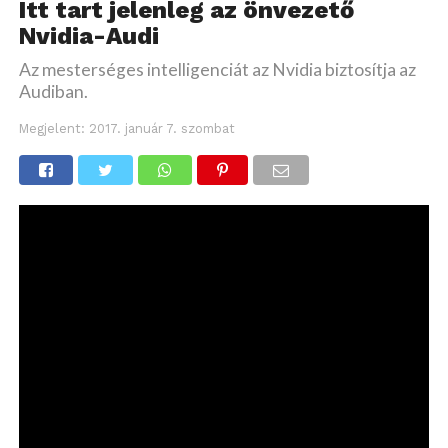
Itt tart jelenleg az önvezető
Nvidia-Audi
Az mesterséges intelligenciát az Nvidia biztosítja az
Audiban.
Megjelent:
2017. január 7. szombat