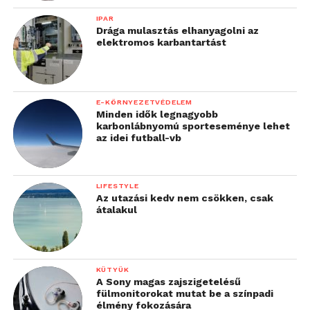
IPAR
Drága mulasztás elhanyagolni az
elektromos karbantartást
E-KÖRNYEZETVÉDELEM
Minden idők legnagyobb
karbonlábnyomú sporteseménye lehet
az idei futball-vb
LIFESTYLE
Az utazási kedv nem csökken, csak
átalakul
KÜTYÜK
A Sony magas zajszigetelésű
fülmonitorokat mutat be a színpadi
élmény fokozására