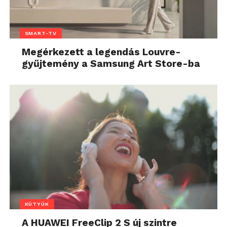
SMART-TV
Megérkezett a legendás Louvre-
gyűjtemény a Samsung Art Store-ba
KÜTYÜK
A HUAWEI FreeClip 2 S új szintre