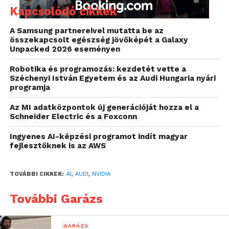
Kapcsolódó cikkek
A Samsung partnereivel mutatta be az
összekapcsolt egészség jövőképét a Galaxy
Unpacked 2026 eseményen
Robotika és programozás: kezdetét vette a
Széchenyi István Egyetem és az Audi Hungaria nyári
programja
Az MI adatközpontok új generációját hozza el a
Schneider Electric és a Foxconn
Ingyenes AI-képzési programot indít magyar
fejlesztőknek is az AWS
TOVÁBBI CIKKEK:
AI
,
AUDI
,
NVIDIA
További Garázs
GARÁZS