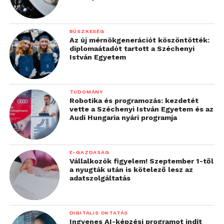
BÜSZKESÉG
Az új mérnökgenerációt köszöntötték:
diplomaátadót tartott a Széchenyi
István Egyetem
TUDOMÁNY
Robotika és programozás: kezdetét
vette a Széchenyi István Egyetem és az
Audi Hungaria nyári programja
E-GAZDASÁG
Vállalkozók figyelem! Szeptember 1-től
a nyugták után is kötelező lesz az
adatszolgáltatás
DIGITÁLIS OKTATÁS
Ingyenes AI-képzési programot indít