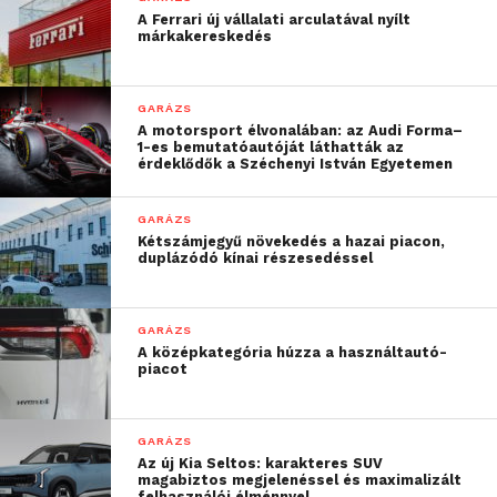
A Ferrari új vállalati arculatával nyílt
márkakereskedés
GARÁZS
A motorsport élvonalában: az Audi Forma–
1-es bemutatóautóját láthatták az
érdeklődők a Széchenyi István Egyetemen
GARÁZS
Kétszámjegyű növekedés a hazai piacon,
duplázódó kínai részesedéssel
GARÁZS
A középkategória húzza a használtautó-
piacot
GARÁZS
Az új Kia Seltos: karakteres SUV
magabiztos megjelenéssel és maximalizált
felhasználói élménnyel