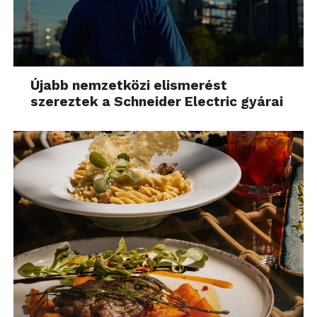
Újabb nemzetközi elismerést
szereztek a Schneider Electric gyárai