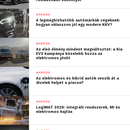
GARÁZS
A legmegbízhatóbb autómárkák cégeknek:
hogyan válasszon jól egy modern KKV?
GARÁZS
Az első élmény mindent megváltoztat: a Kia
EV2 kampánya közelebb hozza az
elektromos jövőt
GARÁZS
Az elektromos és hibrid autók veszik át a
dízelek helyét a piacon?
GARÁZS
LogiMAT 2026: integrált rendszerek, MI és
elektromos hajtás