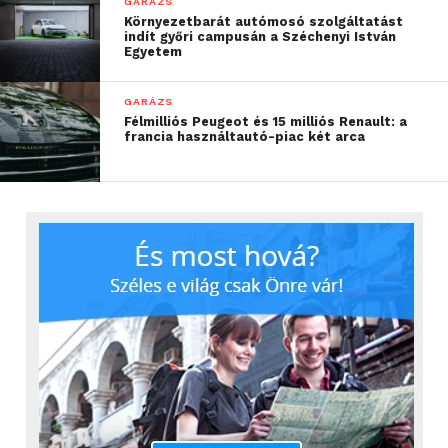
GARÁZS
Környezetbarát autómosó szolgáltatást
indít győri campusán a Széchenyi István
Egyetem
GARÁZS
Félmilliós Peugeot és 15 milliós Renault: a
francia használtautó-piac két arca