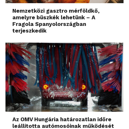
Nemzetközi gasztro mérföldkő,
amelyre büszkék lehetünk – A
Fragola Spanyolországban
terjeszkedik
Az OMV Hungária határozatlan időre
leállította autómosóinak működését