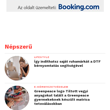
Népszerű
LIFESTYLE
Így indíthatsz saját ruhamárkát a DTF
bérnyomtatás segítségével
E-KÖRNYEZETVÉDELEM
Greenpeace logo Tiltott vegyi
anyagokat talált a Greenpeace
gyermekeknek készült matrica
tetoválásokban