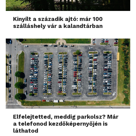
Kinyílt a századik ajtó: már 100
szálláshely vár a kalandtárban
Elfelejtetted, meddig parkolsz? Már
a telefonod kezdőképernyőjén is
láthatod