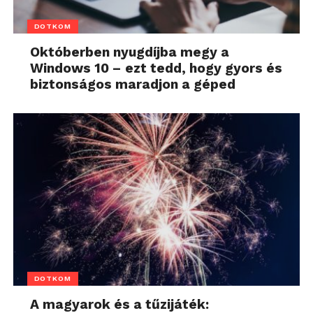
DOTKOM
Októberben nyugdíjba megy a
Windows 10 – ezt tedd, hogy gyors és
biztonságos maradjon a géped
DOTKOM
A magyarok és a tűzijáték: