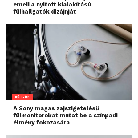
emeli a nyitott kialakítású
fülhallgatók dizájnját
KÜTYÜK
A Sony magas zajszigetelésű
fülmonitorokat mutat be a színpadi
élmény fokozására