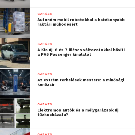
GARÁZS
Autonóm mobil robotokkal a hatékonyabb
raktári működésért
GARÁZS
A Kia új, 6 és 7 üléses változatokkal bővíti
a PV5 Passenger kínálatát
GARÁZS
Az extrém terhelések mestere: a minőségi
kenőzsír
GARÁZS
Elektromos autók és a mélygarázsok új
tűzkockázata?
GARÁZS