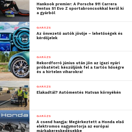
Hankook premier: A Porsche 911 Carrera
Ventus S1 Evo Z sportabroncsokkal kerül ki
a gyárból
GARÁZS
Az önvezető autók jövője – lehetőségek és
kérdőjelek
GARÁZS
Rekordforró június után jön az igazi nyári
próbatétel: készüljünk fel a tartós hőségre
és a hirtelen viharokra!
GARÁZS
Elakadtál? Autómentés Hatvan környékén
GARÁZS
A csend hangja: Megérkeztett a Honda első
elektromos nagymotorja az európai
márkakereskedésekbe