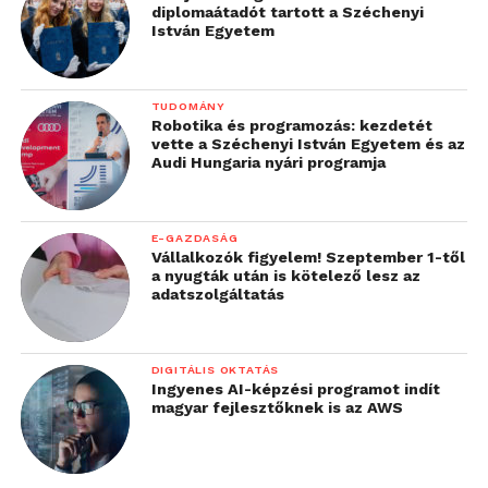
diplomaátadót tartott a Széchenyi
István Egyetem
TUDOMÁNY
Robotika és programozás: kezdetét
vette a Széchenyi István Egyetem és az
Audi Hungaria nyári programja
E-GAZDASÁG
Vállalkozók figyelem! Szeptember 1-től
a nyugták után is kötelező lesz az
adatszolgáltatás
DIGITÁLIS OKTATÁS
Ingyenes AI-képzési programot indít
magyar fejlesztőknek is az AWS