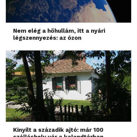
Nem elég a hőhullám, itt a nyári
légszennyezés: az ózon
Kinyílt a századik ajtó: már 100
szálláshely vár a kalandtárban