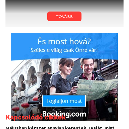
TOVÁBB
Kapcsolódó cikkek
Májusban kétszer annyian kerestek Teslát, mint