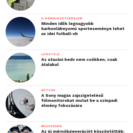
E-KÖRNYEZETVÉDELEM
Minden idők legnagyobb
karbonlábnyomú sporteseménye lehet
az idei futball-vb
LIFESTYLE
Az utazási kedv nem csökken, csak
átalakul
KÜTYÜK
A Sony magas zajszigetelésű
fülmonitorokat mutat be a színpadi
élmény fokozására
BÜSZKESÉG
Az új mérnökgenerációt köszöntötték: