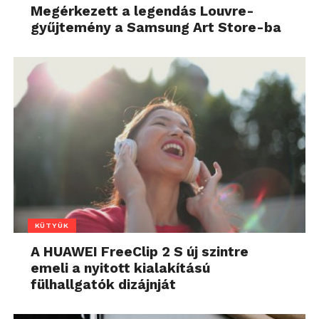
Megérkezett a legendás Louvre-
gyűjtemény a Samsung Art Store-ba
KÜTYÜK
A HUAWEI FreeClip 2 S új szintre
emeli a nyitott kialakítású
fülhallgatók dizájnját