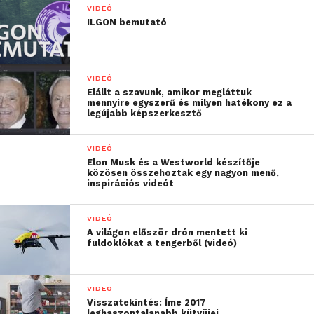
VIDEÓ
ILGON bemutató
VIDEÓ
Elállt a szavunk, amikor megláttuk
mennyire egyszerű és milyen hatékony ez a
legújabb képszerkesztő
VIDEÓ
Elon Musk és a Westworld készítője
közösen összehoztak egy nagyon menő,
inspirációs videót
VIDEÓ
A világon először drón mentett ki
fuldoklókat a tengerből (videó)
VIDEÓ
Visszatekintés: Íme 2017
leghaszontalanabb kütyüjei