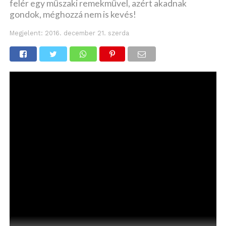
felér egy műszaki remekművel, azért akadnak
gondok, méghozzá nem is kevés!
Megjelent:
2016. december 21. szerda