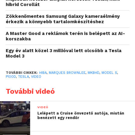
hibrid Corollát
Zökkenőmentes Samsung Galaxy kameraélmény
érkezik a könnyebb tartalomkészítéshez
A Master Good a reklámok terén is belépett az AI-
korszakba
Egy év alatt közel 3 millióval lett olcsóbb a Tesla
Model 3
TOVÁBBI CIKKEK:
HIBA
,
MARQUES BROWNLEE
,
MKBHD
,
MODEL S
,
P100D
,
TESLA
,
VIDEO
További videó
VIDEÓ
Lelépett a Cruise önvezető autója, miután
benézett egy rendőr