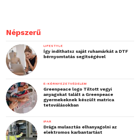
Népszerű
LIFESTYLE
Így indíthatsz saját ruhamárkát a DTF
bérnyomtatás segítségével
E-KÖRNYEZETVÉDELEM
Greenpeace logo Tiltott vegyi
anyagokat talált a Greenpeace
gyermekeknek készült matrica
tetoválásokban
IPAR
Drága mulasztás elhanyagolni az
elektromos karbantartást