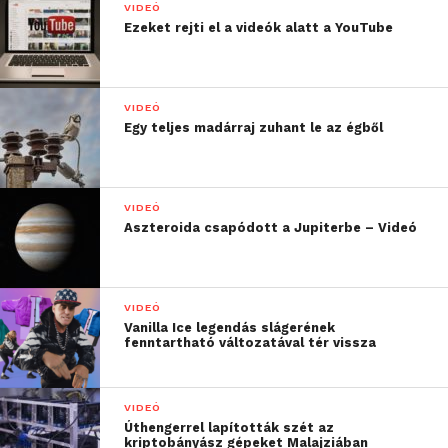
VIDEÓ
Ezeket rejti el a videók alatt a YouTube
VIDEÓ
Egy teljes madárraj zuhant le az égből
VIDEÓ
Aszteroida csapódott a Jupiterbe – Videó
VIDEÓ
Vanilla Ice legendás slágerének
fenntartható változatával tér vissza
VIDEÓ
Úthengerrel lapították szét az
kriptobányász gépeket Malajziában