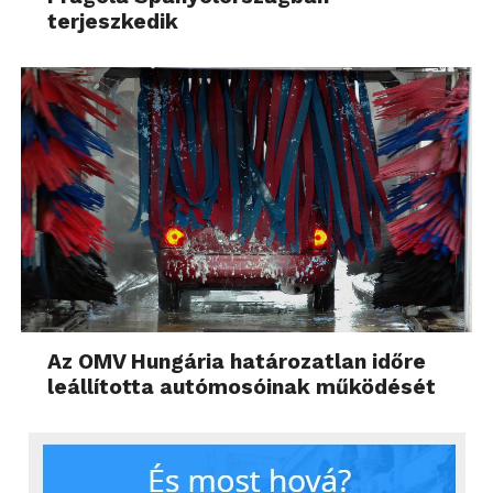
terjeszkedik
Az OMV Hungária határozatlan időre
leállította autómosóinak működését