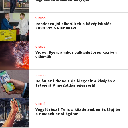
VIDEÓ
Rendesen jól sikerültek a középiskolás
2030 Vízió kisfilmek!
VIDEÓ
Video: Ilyen, amikor vulkánkitörés közben
villámlik
VIDEÓ
Bejön az iPhone X de idegesít a kivágás a
tetején? A megoldás egyszerű!
VIDEÓ
Vegyél részt Te is a küzdelemben és lépj be
a HuMachine világába!