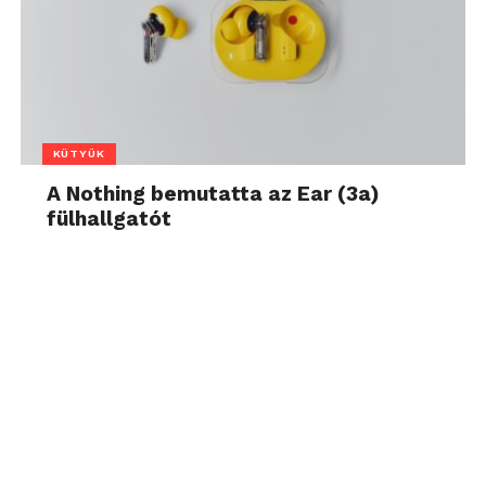
KÜTYÜK
A Nothing bemutatta az Ear (3a)
fülhallgatót