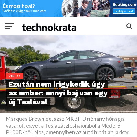
VIDEÓ
Ezután nem irigykedik úgy
az ember: ennyi baj van egy
új Teslával
Marques Brownlee, azaz MKBHD néhány hónapja
vásárolt egyet a Tesla zászlóshajójából a Model S
P100D-ből. Nos, amennyiben az autó hibátlan, akkor